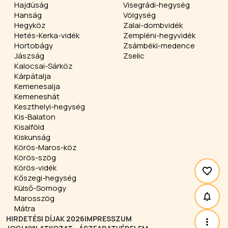
Hajdúság
Visegrádi-hegység
Hanság
Völgység
Hegyköz
Zalai-dombvidék
Hetés-Kerka-vidék
Zempléni-hegyvidék
Hortobágy
Zsámbéki-medence
Jászság
Zselic
Kalocsai-Sárköz
Kárpátalja
Kemenesalja
Kemeneshát
Keszthelyi-hegység
Kis-Balaton
Kisalföld
Kiskunság
Körös-Maros-köz
Körös-szög
Körös-vidék
Kőszegi-hegység
Külső-Somogy
Marosszög
Mátra
HIRDETÉSI DÍJAK 2026
IMPRESSZUM