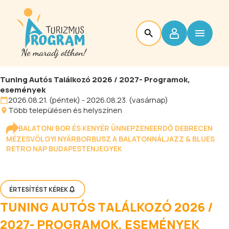
Tuning Autós Találkozó 2026 / 2027- Programok,
események
2026.08.21. (péntek) - 2026.08.23. (vasárnap)
Több településen és helyszínen
BALATONI BOR ÉS KENYÉR ÜNNEP
ZENEERDŐ DEBRECEN
MÉZESVÖLGYI NYÁR
BORBUSZ A BALATONNÁL
JAZZ & BLUES
RETRO NAP BUDAPESTEN
JEGYEK
ÉRTESÍTÉST KÉREK
TUNING AUTÓS TALÁLKOZÓ 2026 /
2027- PROGRAMOK, ESEMÉNYEK