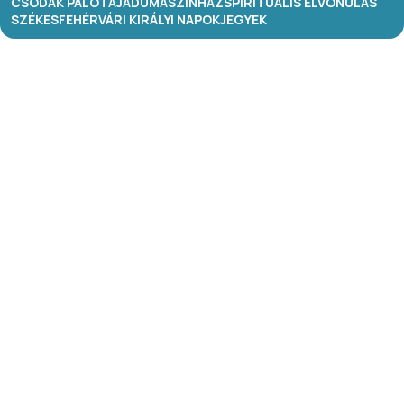
CSODÁK PALOTÁJA
DUMASZÍNHÁZ
SPIRITUÁLIS ELVONULÁS
SZÉKESFEHÉRVÁRI KIRÁLYI NAPOK
JEGYEK