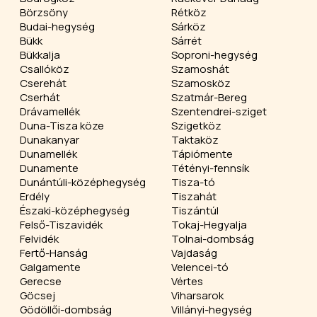
Börzsöny
Rétköz
Budai-hegység
Sárköz
Bükk
Sárrét
Bükkalja
Soproni-hegység
Csallóköz
Szamoshát
Cserehát
Szamosköz
Cserhát
Szatmár-Bereg
Drávamellék
Szentendrei-sziget
Duna-Tisza köze
Szigetköz
Dunakanyar
Taktaköz
Dunamellék
Tápiómente
Dunamente
Tétényi-fennsík
Dunántúli-középhegység
Tisza-tó
Erdély
Tiszahát
Északi-középhegység
Tiszántúl
Felső-Tiszavidék
Tokaj-Hegyalja
Felvidék
Tolnai-dombság
Fertő-Hanság
Vajdaság
Galgamente
Velencei-tó
Gerecse
Vértes
Göcsej
Viharsarok
Gödöllői-dombság
Villányi-hegység