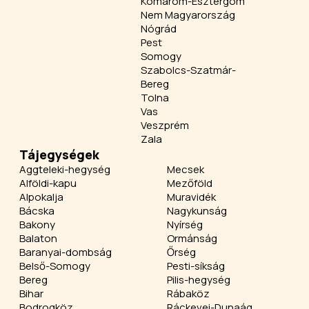
Komárom-Esztergom
Nem Magyarország
Nógrád
Pest
Somogy
Szabolcs-Szatmár-
Bereg
Tolna
Vas
Veszprém
Zala
Tájegységek
Aggteleki-hegység
Mecsek
Alföldi-kapu
Mezőföld
Alpokalja
Muravidék
Bácska
Nagykunság
Bakony
Nyírség
Balaton
Ormánság
Baranyai-dombság
Őrség
Belső-Somogy
Pesti-síkság
Bereg
Pilis-hegység
Bihar
Rábaköz
Bodrogköz
Ráckevei-Dunaág