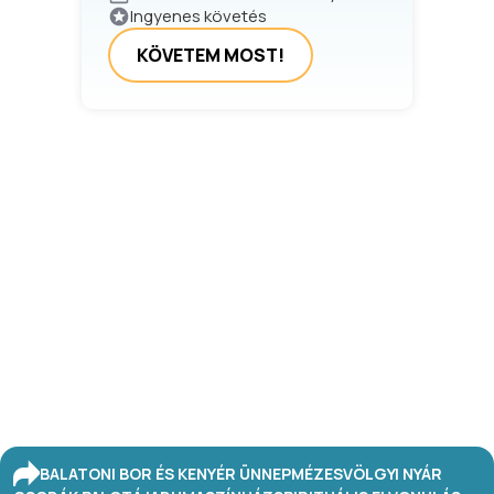
Ingyenes követés
KÖVETEM MOST!
BALATONI BOR ÉS KENYÉR ÜNNEP
MÉZESVÖLGYI NYÁR