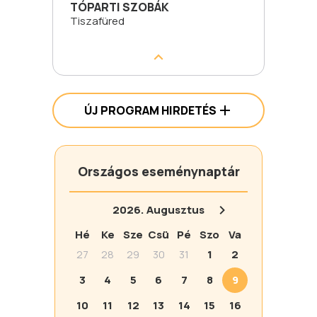
TÓPARTI SZOBÁK
Tiszafüred
ÚJ PROGRAM HIRDETÉS
Országos eseménynaptár
2026.
Augusztus
Hé
Ke
Sze
Csü
Pé
Szo
Va
27
28
29
30
31
1
2
3
4
5
6
7
8
9
10
11
12
13
14
15
16