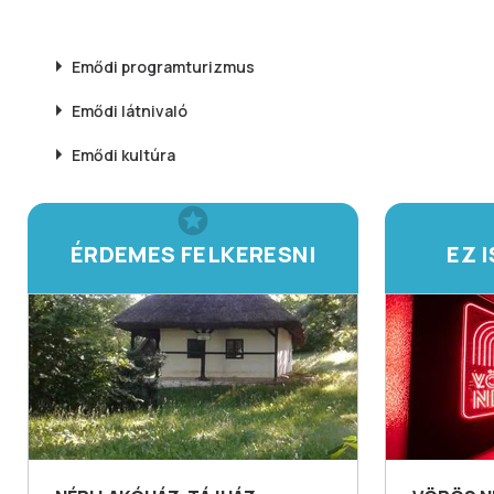
Emődi
programturizmus
Emődi
látnivaló
Emődi
kultúra
ÉRDEMES FELKERESNI
EZ 