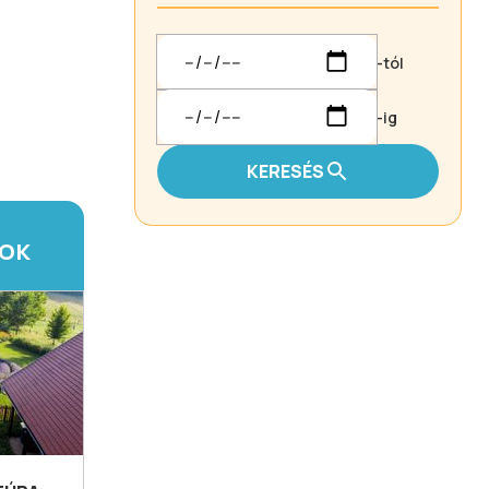
-tól
-ig
KERESÉS
TOK