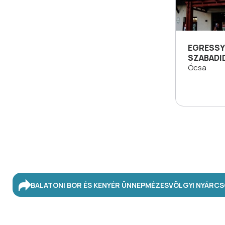
EGRESSY
SZABADI
Ócsa
BALATONI BOR ÉS KENYÉR ÜNNEP
MÉZESVÖLGYI NYÁR
CS