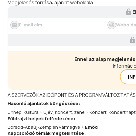
Megjelenés forrása:
ajánlat weboldala
E
E-mail cím
Webolda
Ennél az alap megjelenés
Információ
IN
A SZERVEZŐK AZ IDŐPONT ÉS A PROGRAMVÁLTOZTATÁS
Hasonló
ajánlatok
böngészése:
Ünnep
,
Kultúra
Újév
,
Koncert, zene
Koncert
,
Koncertnaptá
Földrajzi helyek felfedezése:
Borsod-Abaúj-Zemplén vármegye
Emőd
Kapcsolódó témák megtekintése: