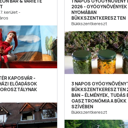
ON BÁR & VARIETÉ
1 NAPOS GYÓGYNÖVÉNY
T
2026 - GYÓGYNÖVÉNYEK
. kerület -
NYOMÁBAN
áros
BÜKKSZENTKERESZTEN
Bükkszentkereszt
TÉR KAPOSVÁR -
HÁZI ELŐADÁSOK
3 NAPOS GYÓGYNÖVÉNY
KOROSZTÁLYNAK
BÜKKSZENTKERESZTEN 
BAN – ÉLMÉNYEK, TUDÁS 
GASZTRONÓMIA A BÜKK
SZÍVÉBEN
Bükkszentkereszt