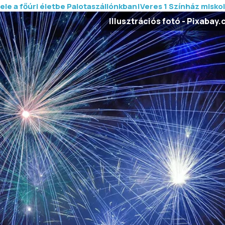
ele a főúri életbe Palotaszállónkban!
Veres 1 Színház misko
Illusztrációs fotó - Pixabay