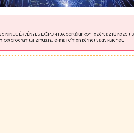
leg
NINCS ÉRVÉNYES IDŐPONTJA
portálunkon, ezért az itt közölt 
info@programturizmus.hu
e-mail címen kérhet vagy küldhet.