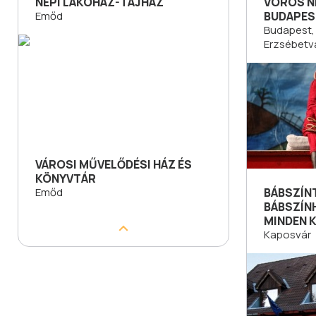
NÉPI LAKÓHÁZ-TÁJHÁZ
VÖRÖS NE
Emőd
BUDAPES
Budapest, 7
Erzsébetv
VÁROSI MŰVELŐDÉSI HÁZ ÉS
KÖNYVTÁR
Emőd
BÁBSZÍN
BÁBSZÍN
MINDEN 
Kaposvár