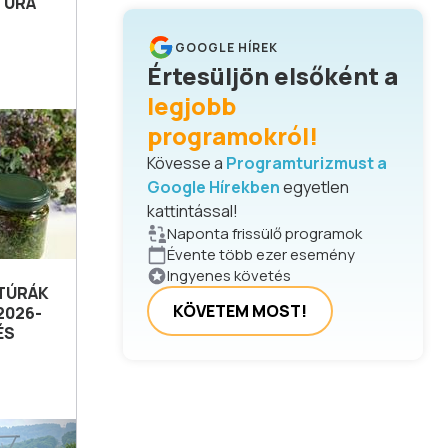
TÚRA
GOOGLE HÍREK
Értesüljön elsőként a
legjobb
programokról!
Kövesse a
Programturizmust a
Google Hírekben
egyetlen
kattintással!
Naponta frissülő programok
Évente több ezer esemény
Ingyenes követés
TÚRÁK
KÖVETEM MOST!
2026-
ÉS