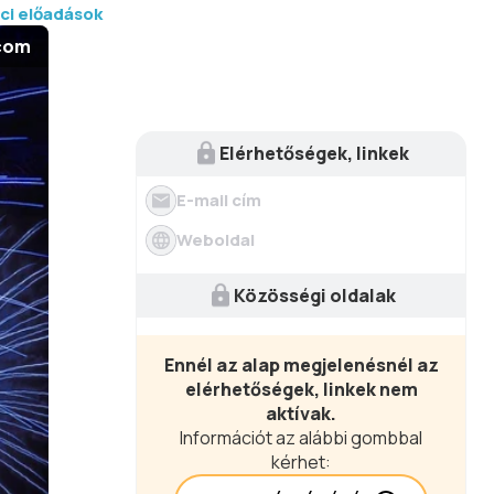
lci előadások
.com
Elérhetőségek, linkek
E-mail cím
Weboldal
Közösségi oldalak
Ennél az alap megjelenésnél az
elérhetőségek, linkek nem
aktívak.
Információt az alábbi gombbal
kérhet: