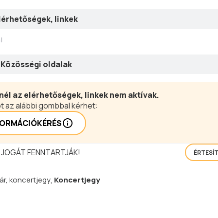
lérhetőségek, linkek
l
Közösségi oldalak
nél az elérhetőségek, linkek nem aktívak.
t az alábbi gombbal kérhet:
FORMÁCIÓKÉRÉS
 JOGÁT FENNTARTJÁK!
ÉRTESÍ
r, koncertjegy
,
Koncertjegy