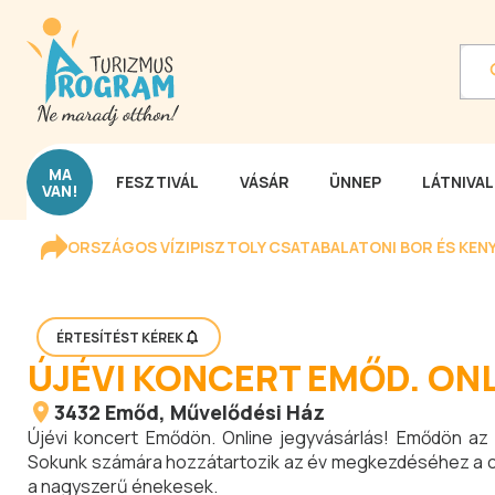
MA
FESZTIVÁL
VÁSÁR
ÜNNEP
LÁTNIVA
VAN!
ORSZÁGOS VÍZIPISZTOLY CSATA
BALATONI BOR ÉS KEN
ÉRTESÍTÉST KÉREK
ÚJÉVI KONCERT EMŐD. ON
3432
Emőd
, Művelődési Ház
Újévi koncert Emődön. Online jegyvásárlás! Emődön az 
Sokunk számára hozzátartozik az év megkezdéséhez a cso
a nagyszerű énekesek.