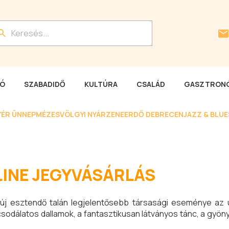
LÓ
SZABADIDŐ
KULTÚRA
CSALÁD
GASZTRONÓ
YÉR ÜNNEP
MÉZESVÖLGYI NYÁR
ZENEERDŐ DEBRECEN
JAZZ & BLU
LINE JEGYVÁSÁRLÁS
új esztendő talán legjelentősebb társasági eseménye az ú
dálatos dallamok, a fantasztikusan látványos tánc, a gyöny