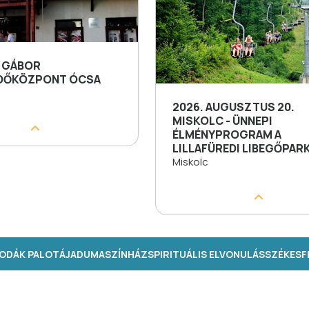
 GÁBOR
DŐKÖZPONT ÓCSA
2026. AUGUSZTUS 20.
MISKOLC - ÜNNEPI
ÉLMÉNYPROGRAM A
LILLAFÜREDI LIBEGŐPAR
Miskolc
ODÁK PALOTÁJA
DUMASZÍNHÁZ
SPIRITUÁLIS ELVONULÁS
SZÉKESFE