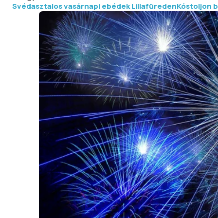
Svédasztalos vasárnapi ebédek Lillafüreden
Kóstoljon b