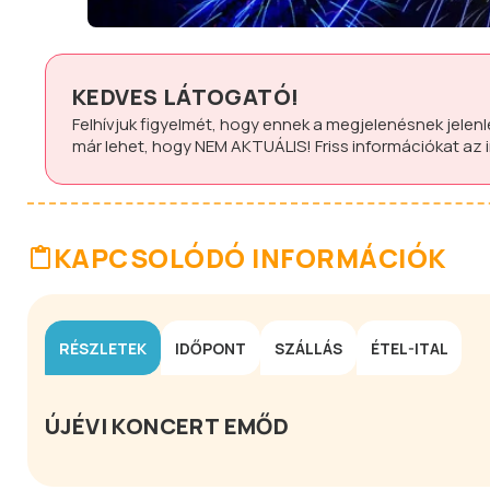
KEDVES LÁTOGATÓ!
Felhívjuk figyelmét, hogy ennek a megjelenésnek jelen
már lehet, hogy
NEM AKTUÁLIS!
Friss információkat az
KAPCSOLÓDÓ INFORMÁCIÓK
RÉSZLETEK
IDŐPONT
SZÁLLÁS
ÉTEL-ITAL
ÚJÉVI KONCERT EMŐD