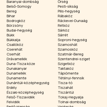
Baranyai-dombság
Őrség
Belső-Somogy
Pesti-síkság
Bereg
Pilis-hegység
Bihar
Rábaköz
Bodrogköz
Ráckevei-Dunaág
Börzsöny
Rétköz
Budai-hegység
Sárköz
Bükk
Sárrét
Bükkalja
Soproni-hegység
Csallóköz
Szamoshát
Cserehát
Szamosköz
Cserhát
Szatmár-Bereg
Drávamellék
Szentendrei-sziget
Duna-Tisza köze
Szigetköz
Dunakanyar
Taktaköz
Dunamellék
Tápiómente
Dunamente
Tétényi-fennsík
Dunántúli-középhegység
Tisza-tó
Erdély
Tiszahát
Északi-középhegység
Tiszántúl
Felső-Tiszavidék
Tokaj-Hegyalja
Felvidék
Tolnai-dombság
Fertő-Hanság
Vajdaság