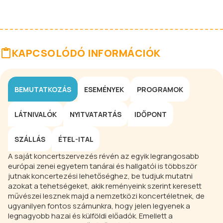
KAPCSOLÓDÓ INFORMÁCIÓK
BEMUTATKOZÁS
ESEMÉNYEK
PROGRAMOK
LÁTNIVALÓK
NYITVATARTÁS
IDŐPONT
SZÁLLÁS
ÉTEL-ITAL
A saját koncertszervezés révén az egyik legrangosabb
európai zenei egyetem tanárai és hallgatói is többször
jutnak koncertezési lehetőséghez, be tudjuk mutatni
azokat a tehetségeket, akik reményeink szerint keresett
művészei lesznek majd a nemzetközi koncertéletnek, de
ugyanilyen fontos számunkra, hogy jelen legyenek a
legnagyobb hazai és külföldi előadók. Emellett a