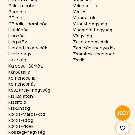
Galgamente
Velencei-tó
Gerecse
Vértes
Göcsej
Viharsarok
Gödöllői-dombság
Villányi-hegység
Hajdúság
Visegrádi-hegység
Hanság
Völgység
Hegyköz
Zalai-dombvidék
Hetés-Kerka-vidék
Zempléni-hegyvidék
Hortobágy
Zsámbéki-medence
Jászság
Zselic
Kalocsai-Sárköz
Kárpátalja
Kemenesalja
Kemeneshát
Keszthelyi-hegység
Kis-Balaton
Kisalföld
Kiskunság
JEGY
Körös-Maros-köz
Körös-szög
Körös-vidék
Kőszegi-hegység