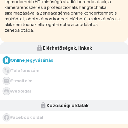
legmodernebb HD-minőségű stúdió-berendezések, a
kamerarendszer és a professzionális hangtechnika
alkalmazásával a Zeneakadémia online koncerttermet is
működtet, ahol számos koncert elérhető azok számára is,
akik nem tudnak ellátogatni ebbe a csodálatos
zenepalotába.
Elérhetőségek, linkek
Online jegyvásárlás
Telefonszám
E-mail cím
Weboldal
Közösségi oldalak
Facebook oldal