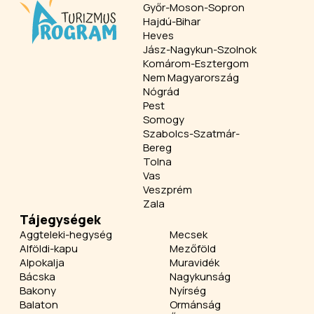
Győr-Moson-Sopron
Hajdú-Bihar
Heves
Jász-Nagykun-Szolnok
Komárom-Esztergom
Nem Magyarország
Nógrád
Pest
Somogy
Szabolcs-Szatmár-
Bereg
Tolna
Vas
Veszprém
Zala
Tájegységek
Aggteleki-hegység
Mecsek
Alföldi-kapu
Mezőföld
Alpokalja
Muravidék
Bácska
Nagykunság
Bakony
Nyírség
Balaton
Ormánság