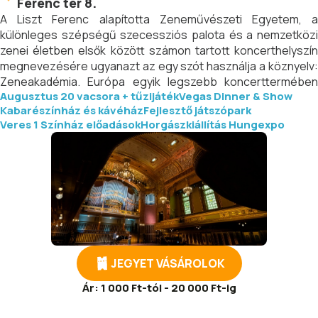
Ferenc tér 8.
A Liszt Ferenc alapította Zeneművészeti Egyetem, a
különleges szépségű szecessziós palota és a nemzetközi
zenei életben elsők között számon tartott koncerthelyszín
megnevezésére ugyanazt az egy szót használja a köznyelv:
Zeneakadémia. Európa egyik legszebb koncerttermében
Augusztus 20 vacsora + tűzijáték
Vegas Dinner & Show
nemcsak az oktatáshoz kötődő programokat – növendék- és
Kabarészínház és kávéház
Fejlesztő játszópark
tanári koncerteket - hallhat a zeneszerető közönség, de a
Veres 1 Színház előadások
Horgászkiállítás Hungexpo
termek nyitva állnak legnagyobb magyar zenekarok és itt
koncertező művészek saját szervezésű koncertjei előtt is,
emellett pedig az intézmény természetesen maga is
részese a műsor alakításának.
JEGYET VÁSÁROLOK
Ár:
1 000 Ft-tól - 20 000 Ft-ig