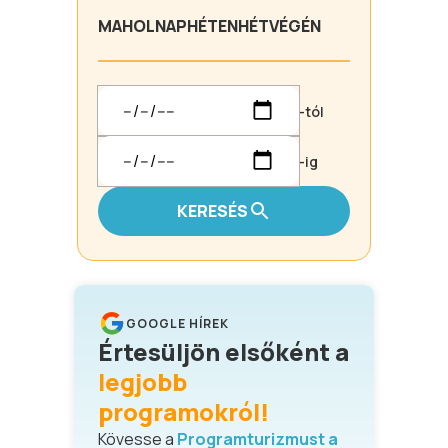
MA
HOLNAP
HÉTEN
HÉTVÉGÉN
-tól
-ig
KERESÉS
GOOGLE HÍREK
Értesüljön elsőként a
legjobb
programokról!
Kövesse a
Programturizmust a