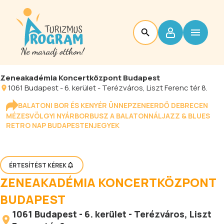
Zeneakadémia Koncertközpont Budapest
1061
Budapest
-
6. kerület - Terézváros
, Liszt Ferenc tér 8.
BALATONI BOR ÉS KENYÉR ÜNNEP
ZENEERDŐ DEBRECEN
MÉZESVÖLGYI NYÁR
BORBUSZ A BALATONNÁL
JAZZ & BLUES
RETRO NAP BUDAPESTEN
JEGYEK
ÉRTESÍTÉST KÉREK
ZENEAKADÉMIA KONCERTKÖZPONT
BUDAPEST
1061
Budapest
-
6. kerület - Terézváros
, Liszt