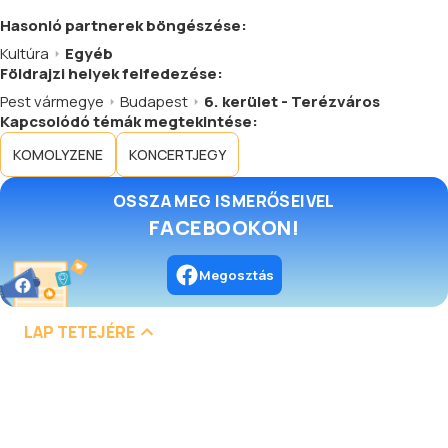
Hasonló
partnerek
böngészése:
Kultúra
Egyéb
Földrajzi helyek felfedezése:
Pest vármegye
Budapest
6. kerület - Terézváros
Kapcsolódó témák megtekintése:
KOMOLYZENE
KONCERTJEGY
OSSZA MEG ISMERŐSEIVEL
FACEBOOKON!
Megosztás
LAP TETEJÉRE