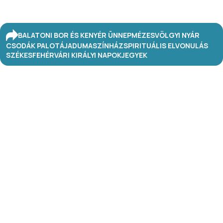
BALATONI BOR ÉS KENYÉR ÜNNEP
MÉZESVÖLGYI NYÁR
CSODÁK PALOTÁJA
DUMASZÍNHÁZ
SPIRITUÁLIS ELVONULÁS
SZÉKESFEHÉRVÁRI KIRÁLYI NAPOK
JEGYEK