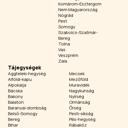
Komárom-Esztergom
Nem Magyarország
Nógrád
Pest
Somogy
Szabolcs-Szatmár-
Bereg
Tolna
Vas
Veszprém
Zala
Tájegységek
Aggteleki-hegység
Mecsek
Alföldi-kapu
Mezőföld
Alpokalja
Muravidék
Bácska
Nagykunság
Bakony
Nyírség
Balaton
Ormánság
Baranyai-dombság
Őrség
Belső-Somogy
Pesti-síkság
Bereg
Pilis-hegység
Bihar
Rábaköz