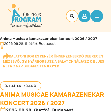
Anima Musicae kamarazenekar koncert 2026 / 2027
2026.09.28. (hétfő), Budapest
BALATONI BOR ÉS KENYÉR ÜNNEP
ZENEERDŐ DEBRECEN
MÉZESVÖLGYI NYÁR
BORBUSZ A BALATONNÁL
JAZZ & BLUES
RETRO NAP BUDAPESTEN
JEGYEK
ÉRTESÍTÉST KÉREK
ANIMA MUSICAE KAMARAZENEKAR
KONCERT 2026 / 2027
2026.09.28. (hétfő), Budapest