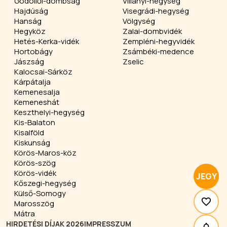
Gödöllői-dombság
Villányi-hegység
Hajdúság
Visegrádi-hegység
Hanság
Völgység
Hegyköz
Zalai-dombvidék
Hetés-Kerka-vidék
Zempléni-hegyvidék
Hortobágy
Zsámbéki-medence
Jászság
Zselic
Kalocsai-Sárköz
Kárpátalja
Kemenesalja
Kemeneshát
Keszthelyi-hegység
Kis-Balaton
Kisalföld
Kiskunság
Körös-Maros-köz
Körös-szög
Körös-vidék
JEGY
Kőszegi-hegység
Külső-Somogy
Marosszög
Mátra
HIRDETÉSI DÍJAK 2026
IMPRESSZUM