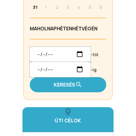
31
1
2
3
4
5
6
MA
HOLNAP
HÉTEN
HÉTVÉGÉN
-tól
-ig
KERESÉS
ÚTI CÉLOK