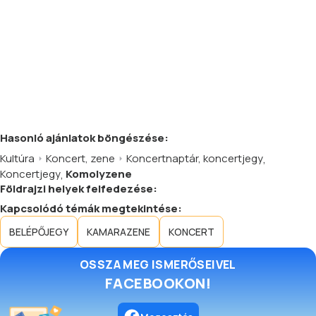
Hasonló
ajánlatok
böngészése:
Kultúra
Koncert, zene
Koncertnaptár, koncertjegy
,
Koncertjegy
,
Komolyzene
Földrajzi helyek felfedezése:
Kapcsolódó témák megtekintése:
BELÉPŐJEGY
KAMARAZENE
KONCERT
OSSZA MEG ISMERŐSEIVEL
FACEBOOKON!