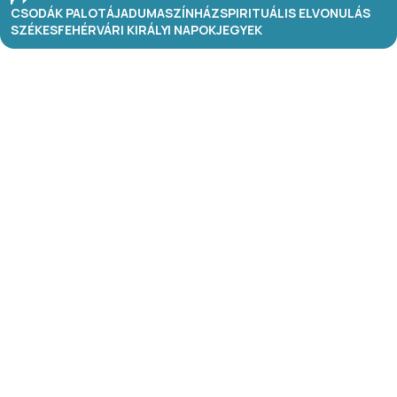
CSODÁK PALOTÁJA
DUMASZÍNHÁZ
SPIRITUÁLIS ELVONULÁS
SZÉKESFEHÉRVÁRI KIRÁLYI NAPOK
JEGYEK