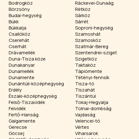
Bodrogköz
Ráckevei-Dunaág
Börzsöny
Rétköz
Budai-hegység
Sárköz
Bükk
Sárrét
Bükkalja
Soproni-hegység
Csallóköz
Szamoshát
Cserehát
Szamosköz
Cserhát
Szatmár-Bereg
Drávamellék
Szentendrei-sziget
Duna-Tisza köze
Szigetköz
Dunakanyar
Taktaköz
Dunamellék
Tápiómente
Dunamente
Tétényi-fennsík
Dunántúli-középhegység
Tisza-tó
Erdély
Tiszahát
Északi-középhegység
Tiszántúl
Felső-Tiszavidék
Tokaj-Hegyalja
Felvidék
Tolnai-dombság
Fertő-Hanság
Vajdaság
Galgamente
Velencei-tó
Gerecse
Vértes
Göcsej
Viharsarok