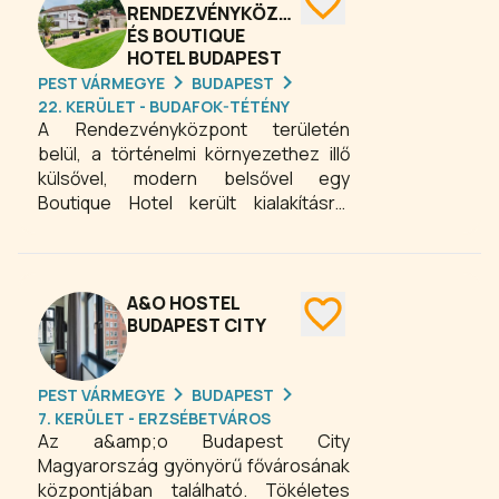
RENDEZVÉNYKÖZPONT
ÉS BOUTIQUE
HOTEL BUDAPEST
PEST VÁRMEGYE
BUDAPEST
22. KERÜLET - BUDAFOK-TÉTÉNY
A Rendezvényközpont területén
belül, a történelmi környezethez illő
külsővel, modern belsővel egy
Boutique Hotel került kialakításra.
Szobáink pár lépésre találhatók a
rendezvénytermektől, így biztosítjuk
vendégeink számára a maximális
kényelmet.
A&O HOSTEL
BUDAPEST CITY
PEST VÁRMEGYE
BUDAPEST
7. KERÜLET - ERZSÉBETVÁROS
Az a&amp;o Budapest City
Magyarország gyönyörű fővárosának
központjában található. Tökéletes