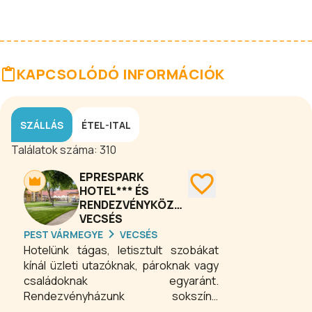
KAPCSOLÓDÓ INFORMÁCIÓK
SZÁLLÁS
ÉTEL-ITAL
Találatok száma:
310
EPRESPARK
HOTEL*** ÉS
RENDEZVÉNYKÖZPONT
VECSÉS
PEST VÁRMEGYE
VECSÉS
Hotelünk tágas, letisztult szobákat
kínál üzleti utazóknak, pároknak vagy
családoknak egyaránt.
Rendezvényházunk sokszínű
eseményekhez alkalmazkodik, legyen