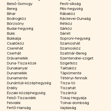
Belső-Somogy
Pesti-síkság
Bereg
Pilis-hegység
Bihar
Rábaköz
Bodrogköz
Ráckevei-Dunaág
Börzsöny
Rétköz
Budai-hegység
Sárköz
Bükk
Sárrét
Bükkalja
Soproni-hegység
Csallóköz
Szamoshát
Cserehát
Szamosköz
Cserhát
Szatmár-Bereg
Drávamellék
Szentendrei-sziget
Duna-Tisza köze
Szigetköz
Dunakanyar
Taktaköz
Dunamellék
Tápiómente
Dunamente
Tétényi-fennsík
Dunántúli-középhegység
Tisza-tó
Erdély
Tiszahát
Északi-középhegység
Tiszántúl
Felső-Tiszavidék
Tokaj-Hegyalja
Felvidék
Tolnai-dombság
Fertő-Hanság
Vajdaság