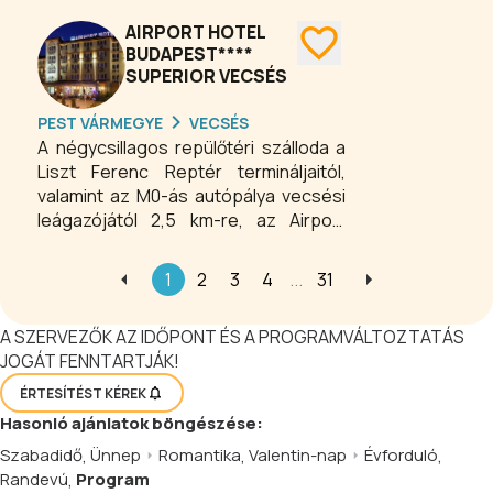
AIRPORT HOTEL
BUDAPEST****
SUPERIOR VECSÉS
PEST VÁRMEGYE
VECSÉS
A négycsillagos repülőtéri szálloda a
Liszt Ferenc Reptér termináljaitól,
valamint az M0-ás autópálya vecsési
leágazójától 2,5 km-re, az Airport
Business Parkkal szemben található,
mindössze 20 percre Budapest
1
2
3
4
...
31
központjától. Budapest repülőtéri
szállodája 110 szobával, konferencia
A SZERVEZŐK AZ IDŐPONT ÉS A PROGRAMVÁLTOZTATÁS
termekkel, tárgyalókkal, ingyenes
JOGÁT FENNTARTJÁK!
vezeték nélküli internet
hozzáféréssel, non-stop étteremmel,
ÉRTESÍTÉST KÉREK
ingyenes transzferrel, kávézóval várja
Hasonló
ajánlatok
böngészése:
üzleti, és egyéni utazókat egyaránt.
Szabadidő
,
Ünnep
Romantika
,
Valentin-nap
Évforduló
,
Vállaljuk rendezvények, esküvők,
Randevú
,
Program
tárgyalások és konferenciák