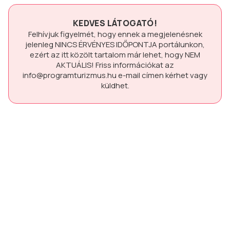
KEDVES LÁTOGATÓ!
Felhívjuk figyelmét, hogy ennek a megjelenésnek
jelenleg
NINCS ÉRVÉNYES IDŐPONTJA
portálunkon,
ezért az itt közölt tartalom már lehet, hogy
NEM
AKTUÁLIS!
Friss információkat az
info@programturizmus.hu
e-mail címen kérhet vagy
küldhet.