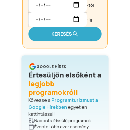
-tól
-ig
KERESÉS
GOOGLE HÍREK
Értesüljön elsőként a
legjobb
programokról!
Kövesse a
Programturizmust a
Google Hírekben
egyetlen
kattintással!
Naponta frissülő programok
Évente több ezer esemény