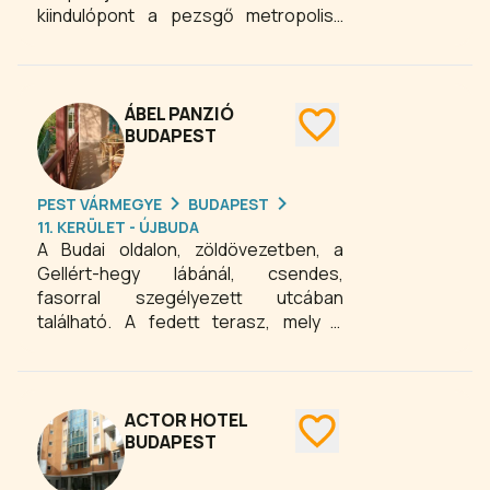
kiindulópont a pezsgő metropolisz
felfedezésére. Az épület 4 emeletén
114 modern egy-, két-, vagy
többágyas és családi szoba,
összesen 412 ággyal áll
ÁBEL PANZIÓ
rendelkezésre.
BUDAPEST
PEST VÁRMEGYE
BUDAPEST
11. KERÜLET - ÚJBUDA
A Budai oldalon, zöldövezetben, a
Gellért-hegy lábánál, csendes,
fasorral szegélyezett utcában
található. A fedett terasz, mely a
társalgóból egyenesen a kertre nyílik,
kellemes hely kávézáshoz,
olvasáshoz esős időben is. A kertbe
régi szecessziós vaskorlát vezet le,
ACTOR HOTEL
ahol a fák árnyékában, kényelmes
BUDAPEST
teak-fa kertibútorok várják a