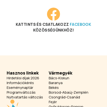
KATTINTS ÉS CSATLAKOZZ
FACEBOOK
KÖZÖSSÉGÜNKHÖZ!
Hasznos linkek
Vármegyék
Hirdetési díjak 2026
Bács-Kiskun
Információkérés
Baranya
Eseménynaptár
Békés
Programváltozás
Borsod-Abaúj-Zemplén
Nyitvatartás változás
Csongrád-Csanád
Fejér
Győr-Moson-Sopron