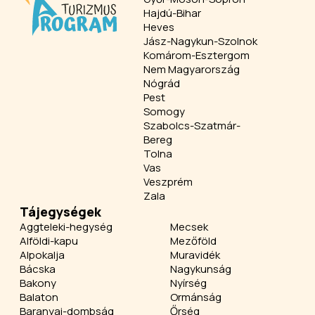
Hajdú-Bihar
Heves
Jász-Nagykun-Szolnok
Komárom-Esztergom
Nem Magyarország
Nógrád
Pest
Somogy
Szabolcs-Szatmár-
Bereg
Tolna
Vas
Veszprém
Zala
Tájegységek
Aggteleki-hegység
Mecsek
Alföldi-kapu
Mezőföld
Alpokalja
Muravidék
Bácska
Nagykunság
Bakony
Nyírség
Balaton
Ormánság
Baranyai-dombság
Őrség