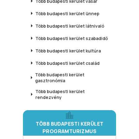
Több budapesti kerület
vásár
Több budapesti kerület
ünnep
Több budapesti kerület
látnivaló
Több budapesti kerület
szabadidő
Több budapesti kerület
kultúra
Több budapesti kerület
család
Több budapesti kerület
gasztronómia
Több budapesti kerület
rendezvény
TÖBB BUDAPESTI KERÜLET
PROGRAMTURIZMUS