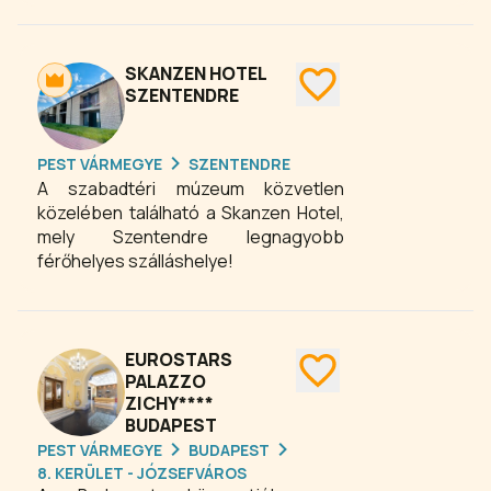
az esküvő, céges esemény vagy
privát ünneplés. Epres72 Bisztrónk
pedig gondoskodik róla, hogy minden
SKANZEN HOTEL
étkezés emlékezetes legyen
SZENTENDRE
minőségi alapanyagokkal, modern
fogásokkal és valódi figyelemmel.
PEST VÁRMEGYE
SZENTENDRE
Közel vagyunk Budapesthez és a
A szabadtéri múzeum közvetlen
repülőtérhez.
közelében található a Skanzen Hotel,
mely Szentendre legnagyobb
férőhelyes szálláshelye!
EUROSTARS
PALAZZO
ZICHY****
BUDAPEST
PEST VÁRMEGYE
BUDAPEST
8. KERÜLET - JÓZSEFVÁROS