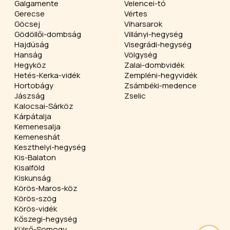
Galgamente
Velencei-tó
Gerecse
Vértes
Göcsej
Viharsarok
Gödöllői-dombság
Villányi-hegység
Hajdúság
Visegrádi-hegység
Hanság
Völgység
Hegyköz
Zalai-dombvidék
Hetés-Kerka-vidék
Zempléni-hegyvidék
Hortobágy
Zsámbéki-medence
Jászság
Zselic
Kalocsai-Sárköz
Kárpátalja
Kemenesalja
Kemeneshát
Keszthelyi-hegység
Kis-Balaton
Kisalföld
Kiskunság
Körös-Maros-köz
Körös-szög
Körös-vidék
Kőszegi-hegység
Külső-Somogy