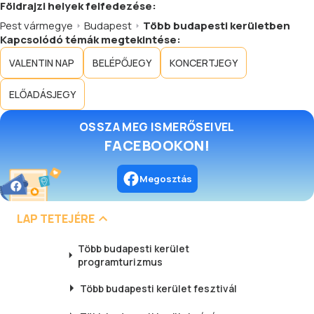
Földrajzi helyek felfedezése:
szervezését és lebonyolítását. A
Pest vármegye
Budapest
Több budapesti kerületben
szálloda teljes egészében klimatizált
Kapcsolódó témák megtekintése:
és nem dohányzó.
VALENTIN NAP
BELÉPŐJEGY
KONCERTJEGY
ELŐADÁSJEGY
OSSZA MEG ISMERŐSEIVEL
FACEBOOKON!
Megosztás
LAP TETEJÉRE
Több budapesti kerület
programturizmus
Több budapesti kerület
fesztivál