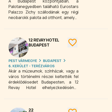
A Budapest központjában, a
Palotanegyedben található Eurostars
Palazzo Zichy szállodának egy régi
neobarokk palota ad otthont, amelyet
Gróf Zichy Nándor építtetett családja
számára, a XIX. században.
Homlokzata és belső terei megőrizték
az eredeti épület szépségét – a
12 REVAY HOTEL
hallba lépve egy káprázatos
BUDAPEST
üvegkupola köszönti a vendégeket. A
hotel szomszédságában számos
PEST VÁRMEGYE
BUDAPEST
érdekesség, így például a Magyar
6. KERÜLET - TERÉZVÁROS
Nemzeti Múzeum, a Nagy zsinagóga, a
Akár a múzeumok, színházak, vagy a
Nagycsarnok és a Holokauszt
város történelmi részei keltették fel
Emlékközpont várja a látogatókat.
érdeklődésedet Budapesten, a 12
Ezenfelül a Semmelweis Egyetem
Revay Hotel elhelyezkedésének
Egészségtudományi Kara is a
köszönhetően kiváló választás.
Eurostars Palazzo Zichy közelében
helyezkedik el.
22