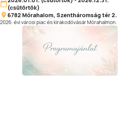
2026.01.01. (csütörtök) - 2026.12.31.
(csütörtök)
6782
Mórahalom
, Szentháromság tér 2.
2026. évi városi piac és kirakodóvásár Mórahalmon.