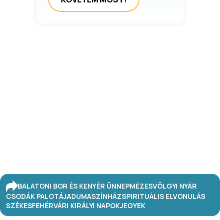
BALATONI BOR ÉS KENYÉR ÜNNEP
MÉZESVÖLGYI NYÁR
CSODÁK PALOTÁJA
DUMASZÍNHÁZ
SPIRITUÁLIS ELVONULÁS
SZÉKESFEHÉRVÁRI KIRÁLYI NAPOK
JEGYEK