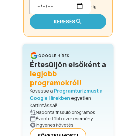
-ig
KERESÉS
GOOGLE HÍREK
Értesüljön elsőként a
legjobb
programokról!
Kövesse a
Programturizmust a
Google Hírekben
egyetlen
kattintással!
Naponta frissülő programok
Évente több ezer esemény
Ingyenes követés
KÖVETEM MOST!