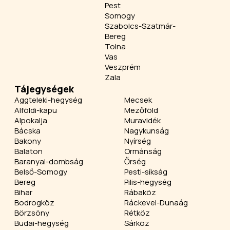
Pest
Somogy
Szabolcs-Szatmár-
Bereg
Tolna
Vas
Veszprém
Zala
Tájegységek
Aggteleki-hegység
Mecsek
Alföldi-kapu
Mezőföld
Alpokalja
Muravidék
Bácska
Nagykunság
Bakony
Nyírség
Balaton
Ormánság
Baranyai-dombság
Őrség
Belső-Somogy
Pesti-síkság
Bereg
Pilis-hegység
Bihar
Rábaköz
Bodrogköz
Ráckevei-Dunaág
Börzsöny
Rétköz
Budai-hegység
Sárköz