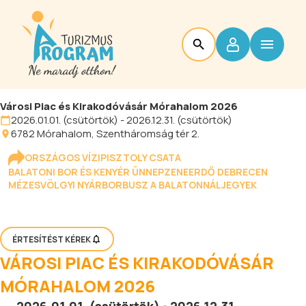
Városi Piac és Kirakodóvásár Mórahalom 2026
2026.01.01. (csütörtök) - 2026.12.31. (csütörtök)
6782
Mórahalom
, Szentháromság tér 2.
ORSZÁGOS VÍZIPISZTOLY CSATA
BALATONI BOR ÉS KENYÉR ÜNNEP
ZENEERDŐ DEBRECEN
MÉZESVÖLGYI NYÁR
BORBUSZ A BALATONNÁL
JEGYEK
ÉRTESÍTÉST KÉREK
VÁROSI PIAC ÉS KIRAKODÓVÁSÁR
MÓRAHALOM 2026