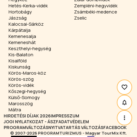
Hetés-Kerka-vidék
Zempléni-hegyvidék
Hortobágy
Zsámbéki-medence
Jászság
Zselic
Kalocsai-Sárköz
Kárpátalja
Kemenesalja
Kemeneshát
Keszthelyi-hegység
Kis-Balaton
Kisalföld
Kiskunság
Körös-Maros-köz
Körös-szög
Körös-vidék
Kőszegi-hegység
Külső-Somogy
Marosszög
Mátra
HIRDETÉSI DÍJAK 2026
IMPRESSZUM
JOGI NYILATKOZAT - ÁSZF
ADATVÉDELEM
PROGRAMVÁLTOZÁS
NYITVATARTÁS VÁLTOZÁS
FACEBOOK
© 2007-2026 PROGRAMTURIZMUS - Magyar TourMix Kft.