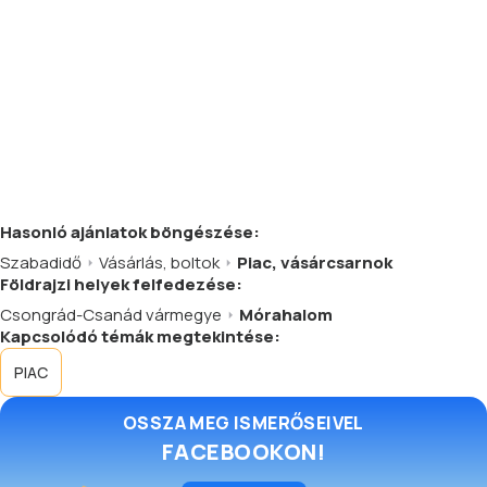
Hasonló
ajánlatok
böngészése:
Szabadidő
Vásárlás, boltok
Piac, vásárcsarnok
Földrajzi helyek felfedezése:
Csongrád-Csanád vármegye
Mórahalom
Kapcsolódó témák megtekintése:
PIAC
OSSZA MEG ISMERŐSEIVEL
FACEBOOKON!