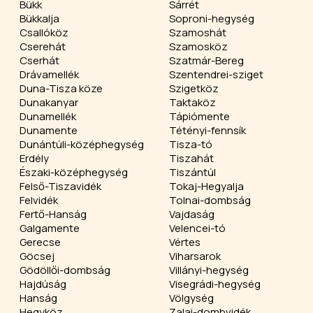
Bükk
Sárrét
Bükkalja
Soproni-hegység
Csallóköz
Szamoshát
Cserehát
Szamosköz
Cserhát
Szatmár-Bereg
Drávamellék
Szentendrei-sziget
Duna-Tisza köze
Szigetköz
Dunakanyar
Taktaköz
Dunamellék
Tápiómente
Dunamente
Tétényi-fennsík
Dunántúli-középhegység
Tisza-tó
Erdély
Tiszahát
Északi-középhegység
Tiszántúl
Felső-Tiszavidék
Tokaj-Hegyalja
Felvidék
Tolnai-dombság
Fertő-Hanság
Vajdaság
Galgamente
Velencei-tó
Gerecse
Vértes
Göcsej
Viharsarok
Gödöllői-dombság
Villányi-hegység
Hajdúság
Visegrádi-hegység
Hanság
Völgység
Hegyköz
Zalai-dombvidék