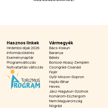
Hasznos linkek
Vármegyék
Hirdetési díjak 2026
Bács-Kiskun
Információkérés
Baranya
Eseménynaptár
Békés
Programváltozás
Borsod-Abaúj-Zemplén
Nyitvatartás változás
Csongrád-Csanád
Fejér
Győr-Moson-Sopron
Hajdú-Bihar
Heves
Jász-Nagykun-Szolnok
Komárom-Esztergom
Nem Magyarország
Nógrád