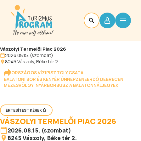
Vászolyi Termelői Piac 2026
2026.08.15. (szombat)
8245
Vászoly
, Béke tér 2.
ORSZÁGOS VÍZIPISZTOLY CSATA
BALATONI BOR ÉS KENYÉR ÜNNEP
ZENEERDŐ DEBRECEN
MÉZESVÖLGYI NYÁR
BORBUSZ A BALATONNÁL
JEGYEK
ÉRTESÍTÉST KÉREK
VÁSZOLYI TERMELŐI PIAC 2026
2026.08.15. (szombat)
8245
Vászoly
, Béke tér 2.