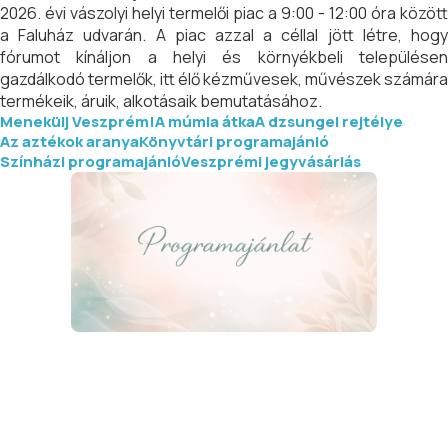
2026. évi vászolyi helyi termelői piac a 9:00 - 12:00 óra között
a Faluház udvarán. A piac azzal a céllal jött létre, hogy
fórumot kínáljon a helyi és környékbeli településen
gazdálkodó termelők, itt élő kézművesek, művészek számára
termékeik, áruik, alkotásaik bemutatásához.
Menekülj Veszprém!
A múmia átka
A dzsungel rejtélye
Az aztékok aranya
Könyvtári programajánló
Színházi programajánló
Veszprémi jegyvásárlás