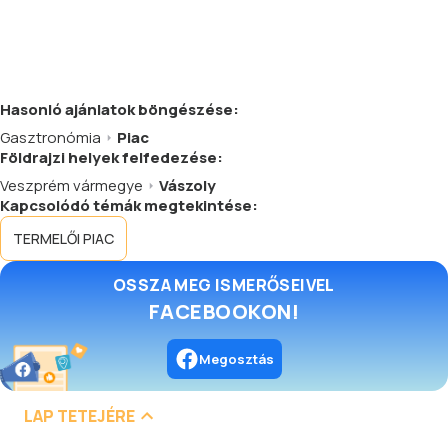
Hasonló
ajánlatok
böngészése:
Gasztronómia
Piac
Földrajzi helyek felfedezése:
Veszprém vármegye
Vászoly
Kapcsolódó témák megtekintése:
TERMELŐI PIAC
OSSZA MEG ISMERŐSEIVEL
FACEBOOKON!
Megosztás
LAP TETEJÉRE