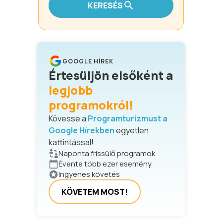
KERESÉS
GOOGLE HÍREK
Értesüljön elsőként a
legjobb
programokról!
Kövesse a
Programturizmust a
Google Hírekben
egyetlen
kattintással!
Naponta frissülő programok
Évente több ezer esemény
Ingyenes követés
KÖVETEM MOST!