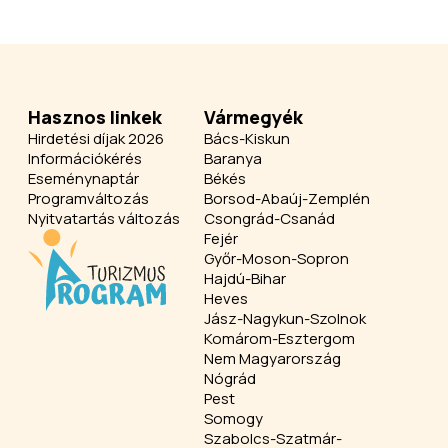
Hasznos linkek
Vármegyék
Hirdetési díjak 2026
Bács-Kiskun
Információkérés
Baranya
Eseménynaptár
Békés
Programváltozás
Borsod-Abaúj-Zemplén
Nyitvatartás változás
Csongrád-Csanád
Fejér
Győr-Moson-Sopron
Hajdú-Bihar
Heves
Jász-Nagykun-Szolnok
Komárom-Esztergom
Nem Magyarország
Nógrád
Pest
Somogy
Szabolcs-Szatmár-