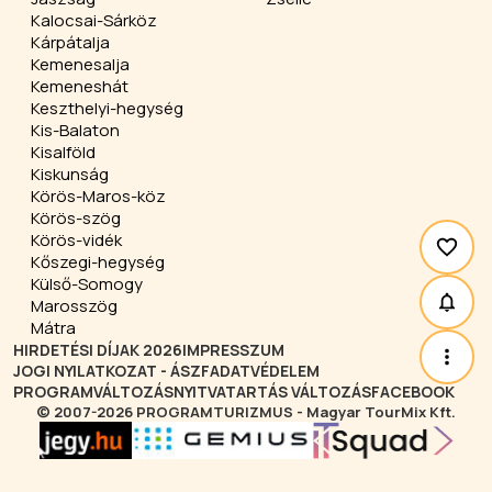
Kalocsai-Sárköz
Kárpátalja
Kemenesalja
Kemeneshát
Keszthelyi-hegység
Kis-Balaton
Kisalföld
Kiskunság
Körös-Maros-köz
Körös-szög
Körös-vidék
Kőszegi-hegység
Külső-Somogy
Marosszög
Mátra
HIRDETÉSI DÍJAK 2026
IMPRESSZUM
JOGI NYILATKOZAT - ÁSZF
ADATVÉDELEM
PROGRAMVÁLTOZÁS
NYITVATARTÁS VÁLTOZÁS
FACEBOOK
© 2007-2026 PROGRAMTURIZMUS - Magyar TourMix Kft.