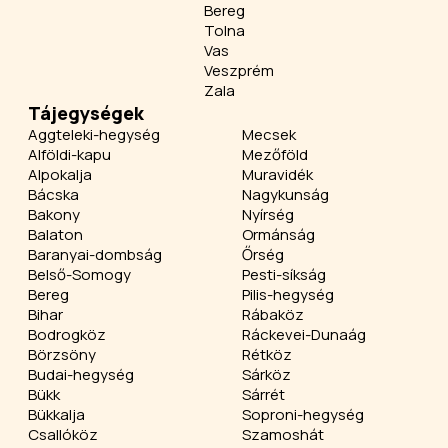
Bereg
Tolna
Vas
Veszprém
Zala
Tájegységek
Aggteleki-hegység
Mecsek
Alföldi-kapu
Mezőföld
Alpokalja
Muravidék
Bácska
Nagykunság
Bakony
Nyírség
Balaton
Ormánság
Baranyai-dombság
Őrség
Belső-Somogy
Pesti-síkság
Bereg
Pilis-hegység
Bihar
Rábaköz
Bodrogköz
Ráckevei-Dunaág
Börzsöny
Rétköz
Budai-hegység
Sárköz
Bükk
Sárrét
Bükkalja
Soproni-hegység
Csallóköz
Szamoshát