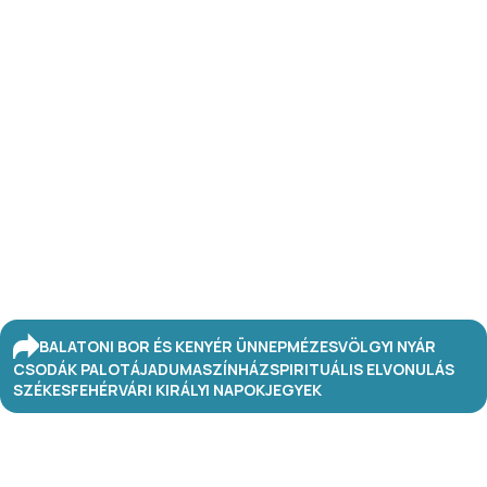
BALATONI BOR ÉS KENYÉR ÜNNEP
MÉZESVÖLGYI NYÁR
CSODÁK PALOTÁJA
DUMASZÍNHÁZ
SPIRITUÁLIS ELVONULÁS
SZÉKESFEHÉRVÁRI KIRÁLYI NAPOK
JEGYEK