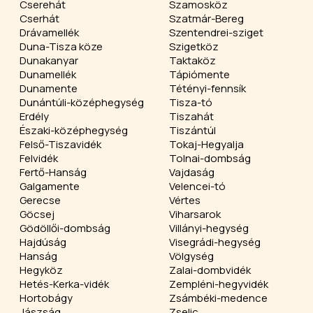
Cserehát
Szamosköz
Cserhát
Szatmár-Bereg
Drávamellék
Szentendrei-sziget
Duna-Tisza köze
Szigetköz
Dunakanyar
Taktaköz
Dunamellék
Tápiómente
Dunamente
Tétényi-fennsík
Dunántúli-középhegység
Tisza-tó
Erdély
Tiszahát
Északi-középhegység
Tiszántúl
Felső-Tiszavidék
Tokaj-Hegyalja
Felvidék
Tolnai-dombság
Fertő-Hanság
Vajdaság
Galgamente
Velencei-tó
Gerecse
Vértes
Göcsej
Viharsarok
Gödöllői-dombság
Villányi-hegység
Hajdúság
Visegrádi-hegység
Hanság
Völgység
Hegyköz
Zalai-dombvidék
Hetés-Kerka-vidék
Zempléni-hegyvidék
Hortobágy
Zsámbéki-medence
Jászság
Zselic