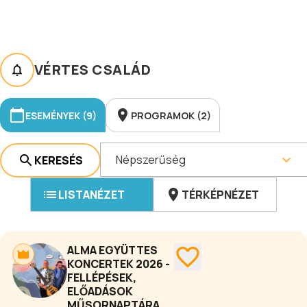
VÉRTES CSALÁD
ESEMÉNYEK (9)
PROGRAMOK (2)
Népszerűség
KERESÉS
LISTANÉZET
TÉRKÉPNÉZET
ALMA EGYÜTTES
KONCERTEK 2026 -
FELLÉPÉSEK,
ELŐADÁSOK
MŰSORNAPTÁRA