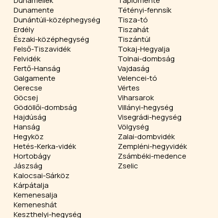
Dunamellék
Tápiómente
Dunamente
Tétényi-fennsík
Dunántúli-középhegység
Tisza-tó
Erdély
Tiszahát
Északi-középhegység
Tiszántúl
Felső-Tiszavidék
Tokaj-Hegyalja
Felvidék
Tolnai-dombság
Fertő-Hanság
Vajdaság
Galgamente
Velencei-tó
Gerecse
Vértes
Göcsej
Viharsarok
Gödöllői-dombság
Villányi-hegység
Hajdúság
Visegrádi-hegység
Hanság
Völgység
Hegyköz
Zalai-dombvidék
Hetés-Kerka-vidék
Zempléni-hegyvidék
Hortobágy
Zsámbéki-medence
Jászság
Zselic
Kalocsai-Sárköz
Kárpátalja
Kemenesalja
Kemeneshát
Keszthelyi-hegység