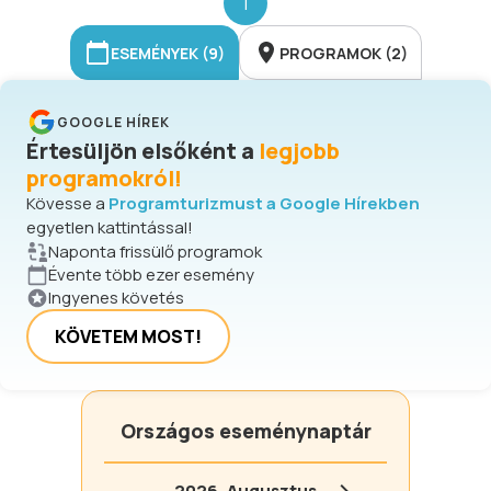
1
ESEMÉNYEK (9)
PROGRAMOK (2)
GOOGLE HÍREK
Értesüljön elsőként a
legjobb
programokról!
Kövesse a
Programturizmust a Google Hírekben
egyetlen kattintással!
Naponta frissülő programok
Évente több ezer esemény
Ingyenes követés
KÖVETEM MOST!
Országos eseménynaptár
2026.
Augusztus