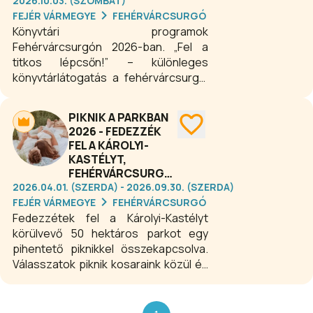
2026.10.03. (SZOMBAT)
hagyományainkat, és tartalmas
FEJÉR VÁRMEGYE
FEHÉRVÁRCSURGÓ
szórakozással gazdagodjunk. A
Könyvtári programok
rendezvény ingyenesen látogatható.
Fehérvárcsurgón 2026-ban. „Fel a
titkos lépcsőn!” – különleges
könyvtárlátogatás a fehérvárcsurgói
Károlyi Kastélyban. Ismerje meg a
kastély páratlan könyvgyűjteményét,
PIKNIK A PARKBAN
több száz éves ritkaságait és irodalmi
2026 - FEDEZZÉK
hagyatékait egy exkluzív, havonta
FEL A KÁROLYI-
induló sétán.
KASTÉLYT,
FEHÉRVÁRCSURGÓN
2026.04.01. (SZERDA) - 2026.09.30. (SZERDA)
FEJÉR VÁRMEGYE
FEHÉRVÁRCSURGÓ
Fedezzétek fel a Károlyi-Kastélyt
körülvevő 50 hektáros parkot egy
pihentető piknikkel összekapcsolva.
Válasszatok piknik kosaraink közül és
fogyasszátok el akár a tónál, akár a
több mint 150 éves fák árnyékában.