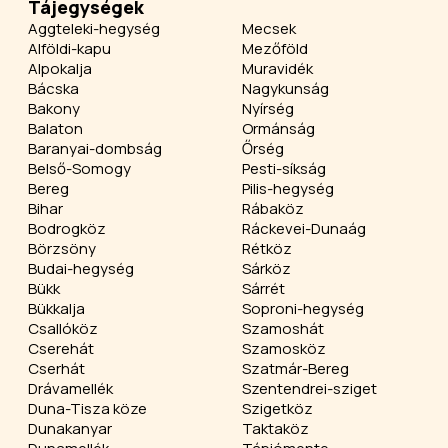
Tájegységek
Aggteleki-hegység
Mecsek
Alföldi-kapu
Mezőföld
Alpokalja
Muravidék
Bácska
Nagykunság
Bakony
Nyírség
Balaton
Ormánság
Baranyai-dombság
Őrség
Belső-Somogy
Pesti-síkság
Bereg
Pilis-hegység
Bihar
Rábaköz
Bodrogköz
Ráckevei-Dunaág
Börzsöny
Rétköz
Budai-hegység
Sárköz
Bükk
Sárrét
Bükkalja
Soproni-hegység
Csallóköz
Szamoshát
Cserehát
Szamosköz
Cserhát
Szatmár-Bereg
Drávamellék
Szentendrei-sziget
Duna-Tisza köze
Szigetköz
Dunakanyar
Taktaköz