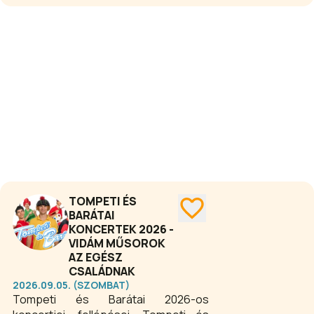
foglalkozások, játékos aktivitások,
színpadi műsorok és szórakoztató
programok várják a kicsiket és
nagyokat egyaránt, hogy minden
generáció megtalálja a számára
legjobb kikapcsolódást.
TOMPETI ÉS
BARÁTAI
KONCERTEK 2026 -
VIDÁM MŰSOROK
AZ EGÉSZ
CSALÁDNAK
2026.09.05. (SZOMBAT)
Tompeti és Barátai 2026-os