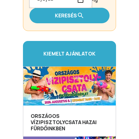
-ig
KERESÉS
KIEMELT AJÁNLATOK
ORSZÁGOS
VÍZIPISZTOLYCSATA HAZAI
FÜRDŐINKBEN