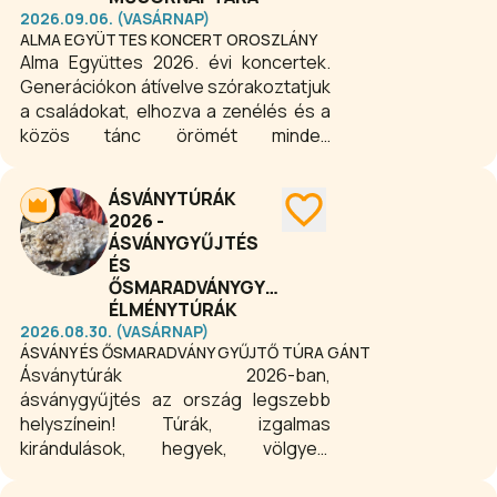
2026.09.06. (VASÁRNAP)
ALMA EGYÜTTES KONCERT OROSZLÁNY
Alma Együttes 2026. évi koncertek.
Generációkon átívelve szórakoztatjuk
a családokat, elhozva a zenélés és a
közös tánc örömét minden
korosztálynak!
ÁSVÁNYTÚRÁK
2026 -
ÁSVÁNYGYŰJTÉS
ÉS
ŐSMARADVÁNYGYŰJTÉS
ÉLMÉNYTÚRÁK
2026.08.30. (VASÁRNAP)
ÁSVÁNY ÉS ŐSMARADVÁNY GYŰJTŐ TÚRA GÁNT
Ásványtúrák 2026-ban,
ásványgyűjtés az ország legszebb
helyszínein! Túrák, izgalmas
kirándulások, hegyek, völgyek,
természeti látnivalók, különleges