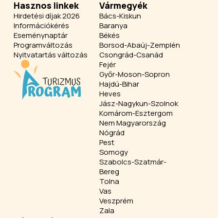
Hasznos linkek
Vármegyék
Hirdetési díjak 2026
Bács-Kiskun
Információkérés
Baranya
Eseménynaptár
Békés
Programváltozás
Borsod-Abaúj-Zemplén
Nyitvatartás változás
Csongrád-Csanád
Fejér
Győr-Moson-Sopron
Hajdú-Bihar
Heves
Jász-Nagykun-Szolnok
Komárom-Esztergom
Nem Magyarország
Nógrád
Pest
Somogy
Szabolcs-Szatmár-
Bereg
Tolna
Vas
Veszprém
Zala