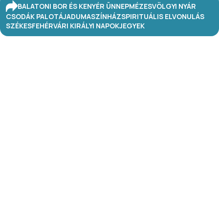
BALATONI BOR ÉS KENYÉR ÜNNEP
MÉZESVÖLGYI NYÁR
CSODÁK PALOTÁJA
DUMASZÍNHÁZ
SPIRITUÁLIS ELVONULÁS
SZÉKESFEHÉRVÁRI KIRÁLYI NAPOK
JEGYEK