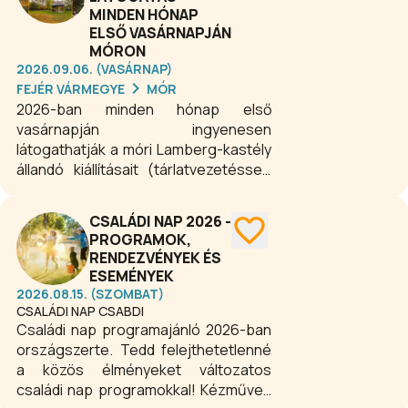
MINDEN HÓNAP
ELSŐ VASÁRNAPJÁN
MÓRON
2026.09.06. (VASÁRNAP)
FEJÉR VÁRMEGYE
MÓR
2026-ban minden hónap első
vasárnapján ingyenesen
látogathatják a móri Lamberg-kastély
állandó kiállításait (tárlatvezetéssel)
azok, akik a 26. életévüket még nem
töltötték be, illetve 18 év alatti
CSALÁDI NAP 2026 -
személyt kísérő legfeljebb 2 fő. Az
PROGRAMOK,
állandó kiállítások kizárólag
RENDEZVÉNYEK ÉS
tárlatvezetéssel tekinthetők meg!
ESEMÉNYEK
Tárlatvezetések időpontjai: 10:00,
2026.08.15. (SZOMBAT)
12:00, 13:30, 15:00.
CSALÁDI NAP CSABDI
Családi nap programajánló 2026-ban
országszerte. Tedd felejthetetlenné
a közös élményeket változatos
családi nap programokkal! Kézműves