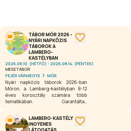
TÁBOR MÓR 2026 -
NYÁRI NAPKÖZIS
TÁBOROK A
LAMBERG-
KASTÉLYBAN
2026.08.10. (HÉTFŐ) - 2026.08.14. (PÉNTEK)
MESETÁBOR
FEJÉR VÁRMEGYE
MÓR
Nyári napközis táborok 2026-ban
Móron, a Lamberg-kastélyban 8-12
éves korosztály számára több
tematikában. Garantáltan
emlékezetes élmények és új barátok
várnak a gyerekekre. Előzetes
LAMBERG-KASTÉLY
jelentkezés szükséges!
INGYENES
LÁTOGATÁS