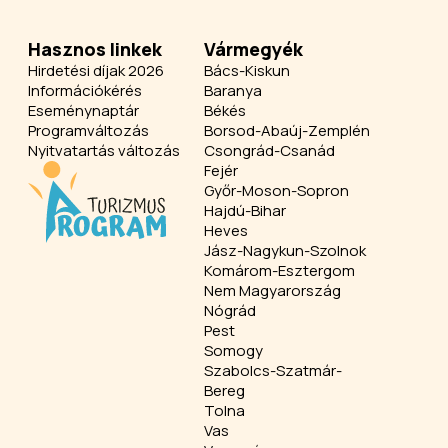
Hasznos linkek
Vármegyék
Hirdetési díjak 2026
Bács-Kiskun
Információkérés
Baranya
Eseménynaptár
Békés
Programváltozás
Borsod-Abaúj-Zemplén
Nyitvatartás változás
Csongrád-Csanád
Fejér
Győr-Moson-Sopron
Hajdú-Bihar
Heves
Jász-Nagykun-Szolnok
Komárom-Esztergom
Nem Magyarország
Nógrád
Pest
Somogy
Szabolcs-Szatmár-
Bereg
Tolna
Vas