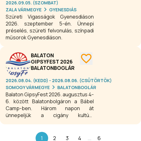
korzón. A fesztivál inGyenes!
2026.09.05. (SZOMBAT)
ZALA VÁRMEGYE
GYENESDIÁS
Szüreti Vigasságok Gyenesdiáson
2026. szeptember 5-én. Ünnepi
préselés, szüreti felvonulás, színpadi
műsorok Gyenesdiáson.
BALATON
GIPSYFEST 2026
BALATONBOGLÁR
2026.08.04. (KEDD) - 2026.08.06. (CSÜTÖRTÖK)
SOMOGY VÁRMEGYE
BALATONBOGLÁR
Balaton GipsyFest 2026. augusztus 4-
6. között Balatonbolgáron a Bábel
Camp-ben. Három napon át
ünnepeljük a cigány kultúra
gazdagságát az autentikus cigány
zenétől a világzenén át, számos hazai
cigány- és nem cigány zenekarral és
1
2
3
4
...
6