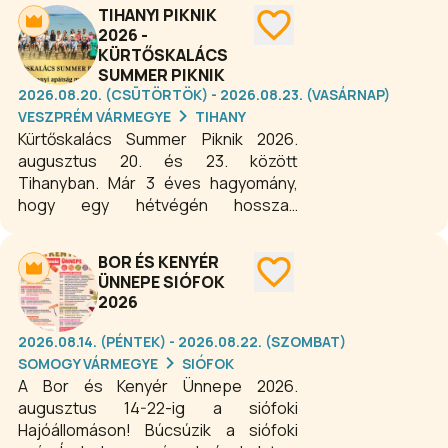
szórakoztató programok
TIHANYI PIKNIK
gondoskodnak a jó hangulatról. Ha
2026 -
szereted a hagyományos magyar
KÜRTŐSKALÁCS
ízeket és a nyári fesztiválok
SUMMER PIKNIK
hangulatát, a keszthelyi
2026.08.20. (CSÜTÖRTÖK) - 2026.08.23. (VASÁRNAP)
Csülökparádét érdemes felkeresni.
VESZPRÉM VÁRMEGYE
TIHANY
Kürtőskalács Summer Piknik 2026.
augusztus 20. és 23. között
Tihanyban. Már 3 éves hagyomány,
hogy egy hétvégén hosszan
kürtőskalácsozzuk a tihanyi apátsági
sétány támfalát! Ezen a hétvégén
BOR ÉS KENYÉR
ugyanis egy különleges kürtőskalács
ÜNNEPE SIÓFOK
piknikre hívunk, ahol csodás
2026
panorámával a háttérben
kürtőskalácsozhatnak együtt nagyok
2026.08.14. (PÉNTEK) - 2026.08.22. (SZOMBAT)
és kicsik, barátok és szerelmesek,
SOMOGY VÁRMEGYE
SIÓFOK
családok és baráti társaságok!
A Bor és Kenyér Ünnepe 2026.
augusztus 14-22-ig a siófoki
Hajóállomáson! Búcsúzik a siófoki