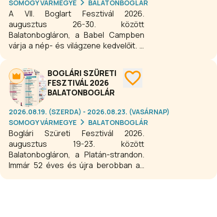
SOMOGY VÁRMEGYE
BALATONBOGLÁR
A VII. Boglart Fesztivál 2026.
augusztus 26-30. között
Balatonbogláron, a Babel Campben
várja a nép- és világzene kedvelőit. A
Boglart egyszerre fesztivál, népzenei
kurzus, zeneipari fórum és showcase,
BOGLÁRI SZÜRETI
ahol nappal a zenetanuláson van a
FESZTIVÁL 2026
hangsúly, este pedig két színpadon
BALATONBOGLÁR
váltják egymást a zenekarok, majd
hajnalig megy a tánc a folkkocsmában.
2026.08.19. (SZERDA) - 2026.08.23. (VASÁRNAP)
SOMOGY VÁRMEGYE
BALATONBOGLÁR
Boglári Szüreti Fesztivál 2026.
augusztus 19-23. között
Balatonbogláron, a Platán-strandon.
Immár 52 éves és újra berobban az
ország egyik legrégebbi kulturális-,
bor-, gasztro családi fesztiválja! A
rendezvényen idén nyáron is színes
programkavalkáddal, több tucat