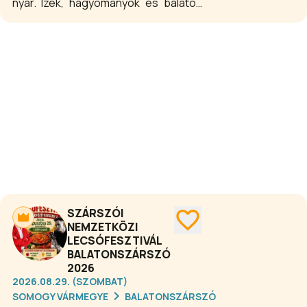
nyár. Ízek, hagyományok és balatoni
hangulat találkoznak Siófokon! A Bor
és Kenyér Ünnepén a helyi és hazai
borok, frissen sült kenyerek és
gasztronómiai különlegességek
mellett kulturális programok és zenés
esték várják a látogatókat.
Ünnepeljük együtt az új kenyeret és a
nyár csúcspontját a Balaton partján!
SZÁRSZÓI
NEMZETKÖZI
LECSÓFESZTIVÁL
BALATONSZÁRSZÓ
2026
2026.08.29. (SZOMBAT)
SOMOGY VÁRMEGYE
BALATONSZÁRSZÓ