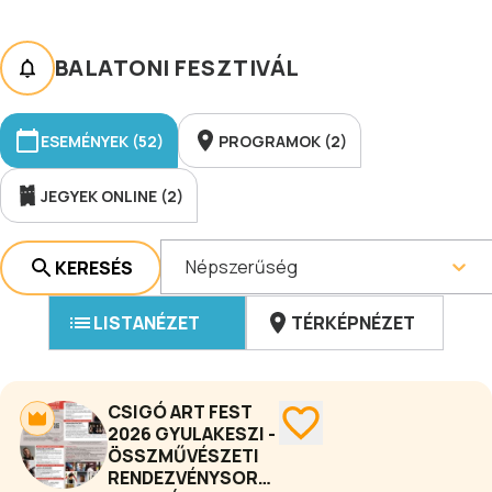
BALATONI FESZTIVÁL
ESEMÉNYEK (52)
PROGRAMOK (2)
JEGYEK ONLINE (2)
Népszerűség
KERESÉS
LISTANÉZET
TÉRKÉPNÉZET
CSIGÓ ART FEST
2026 GYULAKESZI -
ÖSSZMŰVÉSZETI
RENDEZVÉNYSOROZAT