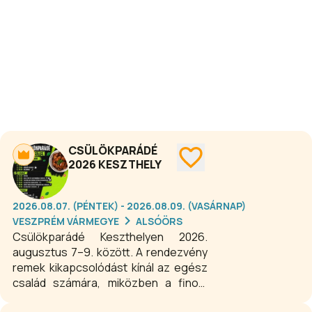
koncerttel, vásárral, kézműves
udvarral, gasztronómiai
különlegességekkel, egészség
szigettel, gyermekfesztivállal és az
ország jeles borvidékeinek boraival
várják a látogatókat.
CSÜLÖKPARÁDÉ
2026 KESZTHELY
2026.08.07. (PÉNTEK) - 2026.08.09. (VASÁRNAP)
VESZPRÉM VÁRMEGYE
ALSÓÖRS
Csülökparádé Keszthelyen 2026.
augusztus 7–9. között. A rendezvény
remek kikapcsolódást kínál az egész
család számára, miközben a finom
falatok mellett koncertek és