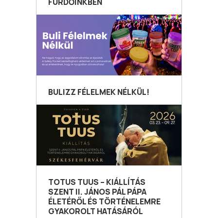
FÜRDŐINKBEN
BULIZZ FÉLELMEK NÉLKÜL!
TOTUS TUUS – KIÁLLÍTÁS
SZENT II. JÁNOS PÁL PÁPA
ÉLETÉRŐL ÉS TÖRTÉNELEMRE
GYAKOROLT HATÁSÁRÓL