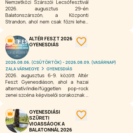
Nemzetközi Szárszói Lecsófesztivál
2026. augusztus 29-én
Balatonszárszón, a Központi
Strandon, ahol nem csak főzni lehet,
hanem azokat az érdeklődőket is
várják, akik csak nézelődni, kóstolni
ALTÉR FESZT 2026
vagy szórakozni szeretnének.
GYENESDIÁS
2026.08.06. (CSÜTÖRTÖK) - 2026.08.09. (VASÁRNAP)
ZALA VÁRMEGYE
GYENESDIÁS
2026. augusztus 6-9. között Altér
Feszt Gyenesdiáson, ahol a hazai
alternatív/indie/független pop-rock
zenei szcéna képviselői sorakoznak a
színpadon négy napon keresztül,
változatos stílusban! Izgalmas, nagy
GYENESDIÁSI
nevű fellépők, fergeteges hangulat,
SZÜRETI
szuper koncertek a nyár legforróbb
VIGASSÁGOK A
éjszakáin a gyenesdiási Kárpáti
BALATONNÁL 2026