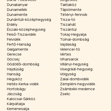
Dunakanyar
Taktaköz
Dunamellék
Tápiómente
Dunamente
Tétényi-fennsík
Dunántúli-középhegység
Tisza-tó
Erdély
Tiszahát
Északi-középhegység
Tiszántúl
Felső-Tiszavidék
Tokaj-Hegyalja
Felvidék
Tolnai-dombság
Fertő-Hanság
Vajdaság
Galgamente
Velencei-tó
Gerecse
Vértes
Göcsej
Viharsarok
Gödöllői-dombság
Villányi-hegység
Hajdúság
Visegrádi-hegység
Hanság
Völgység
Hegyköz
Zalai-dombvidék
Hetés-Kerka-vidék
Zempléni-hegyvidék
Hortobágy
Zsámbéki-medence
Jászság
Zselic
Kalocsai-Sárköz
Kárpátalja
Kemenesalja