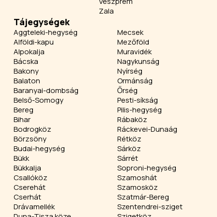
Veszprém
Zala
Tájegységek
Aggteleki-hegység
Mecsek
Alföldi-kapu
Mezőföld
Alpokalja
Muravidék
Bácska
Nagykunság
Bakony
Nyírség
Balaton
Ormánság
Baranyai-dombság
Őrség
Belső-Somogy
Pesti-síkság
Bereg
Pilis-hegység
Bihar
Rábaköz
Bodrogköz
Ráckevei-Dunaág
Börzsöny
Rétköz
Budai-hegység
Sárköz
Bükk
Sárrét
Bükkalja
Soproni-hegység
Csallóköz
Szamoshát
Cserehát
Szamosköz
Cserhát
Szatmár-Bereg
Drávamellék
Szentendrei-sziget
Duna-Tisza köze
Szigetköz