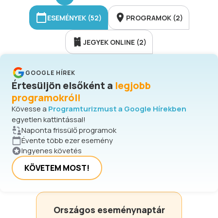
külföldi fellépőkkel. A fesztivál
fókuszában az életöröm, a színek, a
ESEMÉNYEK (52)
PROGRAMOK (2)
magával ragadó ritmusok és a
közösségi élmény kap szerepet! A
JEGYEK ONLINE (2)
rendezvény ingyenes!
GOOGLE HÍREK
Értesüljön elsőként a
legjobb
programokról!
Kövesse a
Programturizmust a Google Hírekben
egyetlen kattintással!
Naponta frissülő programok
Évente több ezer esemény
Ingyenes követés
KÖVETEM MOST!
Országos eseménynaptár