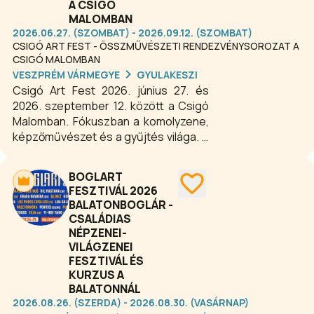
A CSIGÓ
MALOMBAN
2026.06.27. (SZOMBAT) - 2026.09.12. (SZOMBAT)
CSIGÓ ART FEST - ÖSSZMŰVÉSZETI RENDEZVÉNYSOROZAT A
CSIGÓ MALOMBAN
VESZPRÉM VÁRMEGYE
GYULAKESZI
Csigó Art Fest 2026. június 27. és
2026. szeptember 12. között a Csigó
Malomban. Fókuszban a komolyzene,
képzőművészet és a gyűjtés világa. A
fesztivál programjában szerepelnek
hangszerbemutatók- és kiállítások,
BOGLART
workshopok, koncertek, zenei
FESZTIVÁL 2026
kurzusok, kvíz játékok, előadások,
BALATONBOGLÁR -
pódiumszínpadi beszélgetések. Idén
CSALÁDIAS
is szeretettel várjuk kulturális
NÉPZENEI-
programsorozatunkra az
VILÁGZENEI
érdeklődőket.
FESZTIVÁL ÉS
KURZUS A
BALATONNÁL
2026.08.26. (SZERDA) - 2026.08.30. (VASÁRNAP)