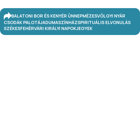
BALATONI BOR ÉS KENYÉR ÜNNEP
MÉZESVÖLGYI NYÁR
CSODÁK PALOTÁJA
DUMASZÍNHÁZ
SPIRITUÁLIS ELVONULÁS
SZÉKESFEHÉRVÁRI KIRÁLYI NAPOK
JEGYEK