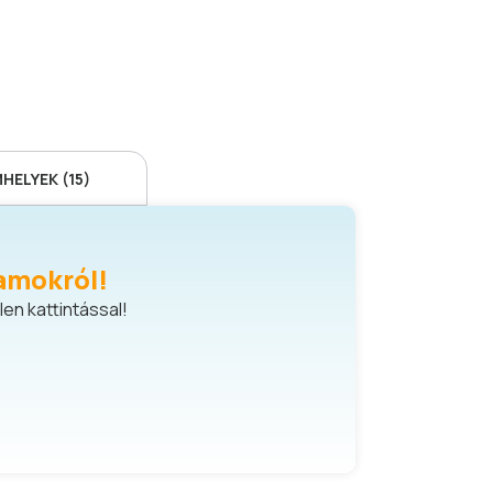
ELYEK (15)
amokról!
en kattintással!