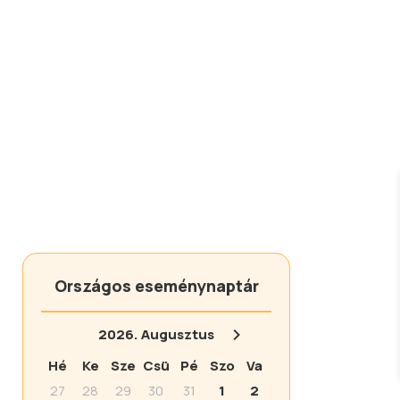
Országos eseménynaptár
2026.
Augusztus
Hé
Ke
Sze
Csü
Pé
Szo
Va
27
28
29
30
31
1
2