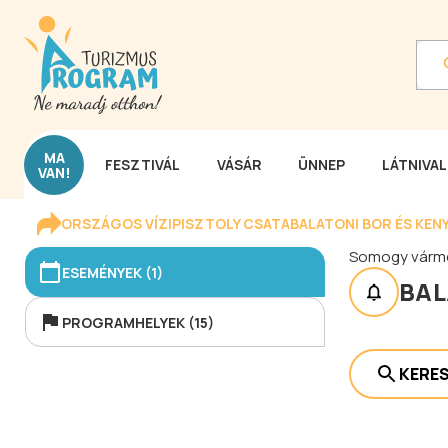
MA
FESZTIVÁL
VÁSÁR
ÜNNEP
LÁTNIVA
VAN!
ORSZÁGOS VÍZIPISZTOLY CSATA
BALATONI BOR ÉS KEN
Somogy várm
ESEMÉNYEK (1)
BAL
PROGRAMHELYEK (15)
KERE