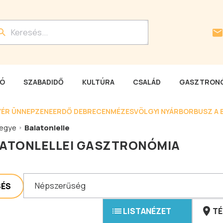
LÓ
SZABADIDŐ
KULTÚRA
CSALÁD
GASZTRONÓ
YÉR ÜNNEP
ZENEERDŐ DEBRECEN
MÉZESVÖLGYI NYÁR
BORBUSZ A 
egye
Balatonlelle
ATONLELLEI GASZTRONÓMIA
Népszerűség
SÉS
LISTANÉZET
TÉ