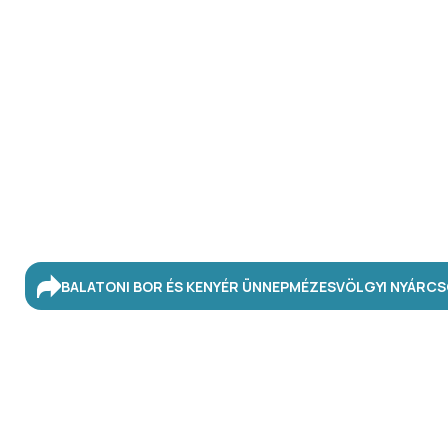
BALATONI BOR ÉS KENYÉR ÜNNEP
MÉZESVÖLGYI NYÁR
CS