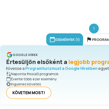
1
ESEMÉNYEK (1)
PROGRAMH
GOOGLE HÍREK
Értesüljön elsőként a
legjobb progr
Kövesse a
Programturizmust a Google Hírekben
egyetl
Naponta frissülő programok
Évente több ezer esemény
Ingyenes követés
KÖVETEM MOST!