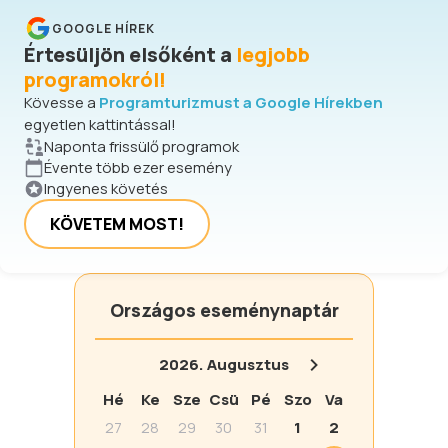
GOOGLE HÍREK
Értesüljön elsőként a
legjobb
programokról!
Kövesse a
Programturizmust a Google Hírekben
egyetlen kattintással!
Naponta frissülő programok
Évente több ezer esemény
Ingyenes követés
KÖVETEM MOST!
Országos eseménynaptár
2026.
Augusztus
Hé
Ke
Sze
Csü
Pé
Szo
Va
27
28
29
30
31
1
2