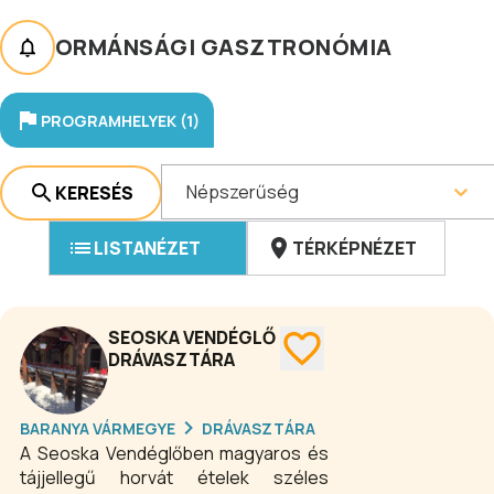
ORMÁNSÁGI GASZTRONÓMIA
PROGRAMHELYEK (1)
Népszerűség
KERESÉS
LISTANÉZET
TÉRKÉPNÉZET
SEOSKA VENDÉGLŐ
DRÁVASZTÁRA
BARANYA VÁRMEGYE
DRÁVASZTÁRA
A Seoska Vendéglőben magyaros és
tájjellegű horvát ételek széles