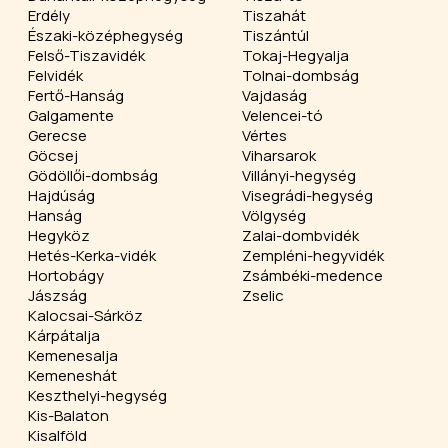
Erdély
Tiszahát
Északi-középhegység
Tiszántúl
Felső-Tiszavidék
Tokaj-Hegyalja
Felvidék
Tolnai-dombság
Fertő-Hanság
Vajdaság
Galgamente
Velencei-tó
Gerecse
Vértes
Göcsej
Viharsarok
Gödöllői-dombság
Villányi-hegység
Hajdúság
Visegrádi-hegység
Hanság
Völgység
Hegyköz
Zalai-dombvidék
Hetés-Kerka-vidék
Zempléni-hegyvidék
Hortobágy
Zsámbéki-medence
Jászság
Zselic
Kalocsai-Sárköz
Kárpátalja
Kemenesalja
Kemeneshát
Keszthelyi-hegység
Kis-Balaton
Kisalföld