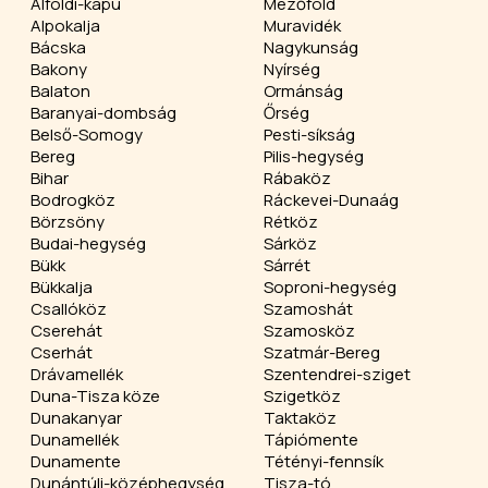
Alföldi-kapu
Mezőföld
Alpokalja
Muravidék
Bácska
Nagykunság
Bakony
Nyírség
Balaton
Ormánság
Baranyai-dombság
Őrség
Belső-Somogy
Pesti-síkság
Bereg
Pilis-hegység
Bihar
Rábaköz
Bodrogköz
Ráckevei-Dunaág
Börzsöny
Rétköz
Budai-hegység
Sárköz
Bükk
Sárrét
Bükkalja
Soproni-hegység
Csallóköz
Szamoshát
Cserehát
Szamosköz
Cserhát
Szatmár-Bereg
Drávamellék
Szentendrei-sziget
Duna-Tisza köze
Szigetköz
Dunakanyar
Taktaköz
Dunamellék
Tápiómente
Dunamente
Tétényi-fennsík
Dunántúli-középhegység
Tisza-tó