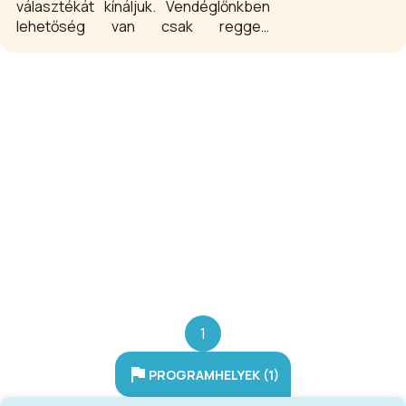
választékát kínáljuk. Vendéglőnkben
lehetőség van csak reggeli,
félpanziós illetve teljes panziós
ellátás biztosítására. A vendéglő
konyhája széles kínálattal rendelkezik,
többek között a különféle vadétel-
specialitások is megtalálhatók.
1
PROGRAMHELYEK (1)