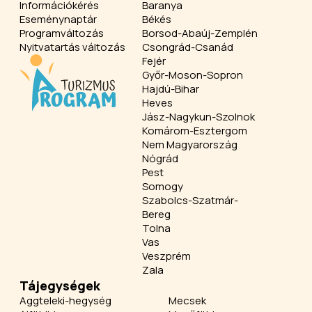
Információkérés
Baranya
Eseménynaptár
Békés
Programváltozás
Borsod-Abaúj-Zemplén
Nyitvatartás változás
Csongrád-Csanád
Fejér
Győr-Moson-Sopron
Hajdú-Bihar
Heves
Jász-Nagykun-Szolnok
Komárom-Esztergom
Nem Magyarország
Nógrád
Pest
Somogy
Szabolcs-Szatmár-
Bereg
Tolna
Vas
Veszprém
Zala
Tájegységek
Aggteleki-hegység
Mecsek