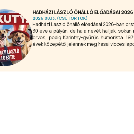
– és természetesen az egész családodat 
gasztronómiai élmények és egy igazán különle
HADHÁZI LÁSZLÓ ÖNÁLLÓ ELŐADÁSAI 2026
2026.08.13. (CSÜTÖRTÖK)
Hadházi László önálló előadásai 2026-ban ors
30 éve a pályán, de ha a nevét hallják, sokan m
orvos, pedig Karinthy-gyűrűs humorista. 1971
évek közepétől jelennek meg írásai vicces la
kollégáival. Korábban rádiós műsorvezető, de
szerzője és előadója. Egy-két televíziós p
Showder Klub nevettetője lett. A Dumaszính
tagja.