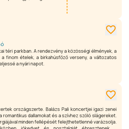
erte több helyszínen várják az
GÓ
ai téri parkban. A rendezvény a közösségi élmények, a
 finom ételek, a birkahúsfőző verseny, a változatos
eljessé a nyári napot.
ertek országszerte. Balázs Pali koncertjei igazi zenei
a romantikus dallamokat és a szívhez szóló slágereket.
rgiájával minden fellépését felejthetetlenné varázsolja.
miközben jókedvet és nosztalgiát ébresztenek a