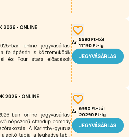
2026 - ONLINE
5590
Ft-tól
Ár:
26-ban online jegyvásárlási
17190
Ft-ig
a fellépésén is közreműködik
JEGYVÁSÁRLÁS
ál és Four stars előadások
 2026 - ONLINE
6990
Ft-tól
Ár:
026-ban online jegyvásárlási
20290
Ft-ig
 lévő népszerű standup comedy
JEGYVÁSÁRLÁS
zórakozás. A Karinthy-gyűrűs
alapító tagja, a legkedveltebb