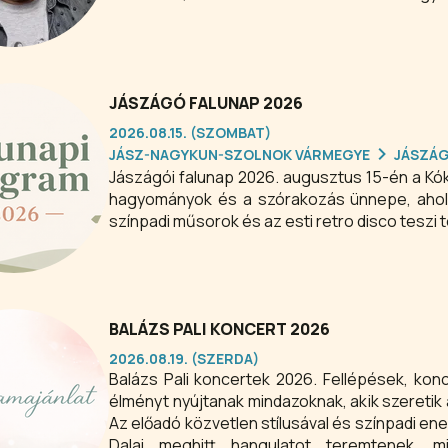
fellépők közé tartozik, előadásaira országsz
érdeklődő közönséget.
JÁSZÁGÓ FALUNAP 2026
2026.08.15. (SZOMBAT)
JÁSZ-NAGYKUN-SZOLNOK VÁRMEGYE
JÁSZÁ
Jászágói falunap 2026. augusztus 15-én a Kók
hagyományok és a szórakozás ünnepe, ahol a
színpadi műsorok és az esti retro disco teszi t
BALÁZS PALI KONCERT 2026
2026.08.19. (SZERDA)
Balázs Pali koncertek 2026. Fellépések, konc
élményt nyújtanak mindazoknak, akik szeretik 
Az előadó közvetlen stílusával és színpadi ene
Dalai meghitt hangulatot teremtenek, 