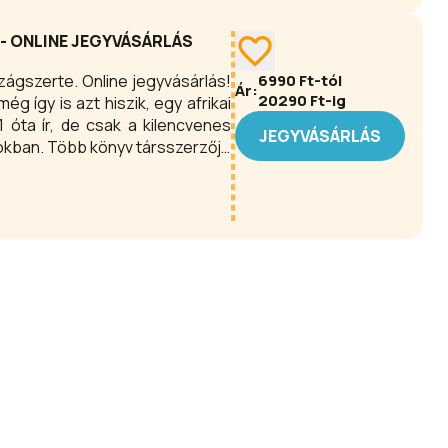
– a XXXIV. Csángó Fesztiválra, ahol zene, tánc,
ges hangulat vár!
 - ONLINE JEGYVÁSÁRLÁS
zágszerte. Online jegyvásárlás!
6990
Ft-tól
Ár:
20290
Ft-ig
ég így is azt hiszik, egy afrikai
 óta ír, de csak a kilencvenes
JEGYVÁSÁRLÁS
pokban. Több könyv társszerzője
 ma már kizárólag a Rádiókabaré
rodukcióban is feltűnt, majd a
áz társulatának egyik alapító