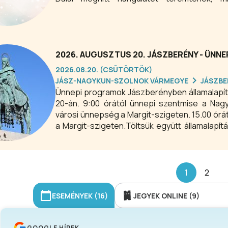
közönségben.
2026. AUGUSZTUS 20. JÁSZBERÉNY - ÜNN
2026.08.20. (CSÜTÖRTÖK)
JÁSZ-NAGYKUN-SZOLNOK VÁRMEGYE
JÁSZBE
Ünnepi programok Jászberényben államalapítá
20-án. 9:00 órától ünnepi szentmise a Nag
városi ünnepség a Margit-szigeten. 15.00 órá
a Margit-szigeten.Töltsük együtt államalap
közösségi élmények és a kiváló zenei program
1
2
ESEMÉNYEK (16)
JEGYEK ONLINE (9)
GOOGLE HÍREK