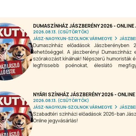
DUMASZÍNHÁZ JÁSZBERÉNY 2026 - ONLINE
2026.08.13. (CSÜTÖRTÖK)
JÁSZ-NAGYKUN-SZOLNOK VÁRMEGYE
JÁSZBE
Dumaszínház előadások Jászberényben 20
lehetőséggel. A jászberényi Dumaszínház el
szórakozást kínálnak! Népszerű humoristák é
legfrissebb poénokat, éleslátó megfig
történeteiket. A jókedv, a közvetlen hangulat
közönséget – igazi kikapcsolódás minden alka
NYÁRI SZÍNHÁZ JÁSZBERÉNY 2026 - ONLIN
2026.08.13. (CSÜTÖRTÖK)
JÁSZ-NAGYKUN-SZOLNOK VÁRMEGYE
JÁSZBE
Szabadtéri színházi előadások 2026-ban Jás
Online jegyvásárlás!