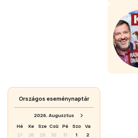
Országos eseménynaptár
2026.
Augusztus
Hé
Ke
Sze
Csü
Pé
Szo
Va
27
28
29
30
31
1
2