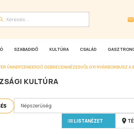
LÓ
SZABADIDŐ
KULTÚRA
CSALÁD
GASZTRONÓ
YÉR ÜNNEP
ZENEERDŐ DEBRECEN
MÉZESVÖLGYI NYÁR
BORBUSZ A 
ZSÁGI KULTÚRA
Népszerűség
SÉS
LISTANÉZET
TÉ