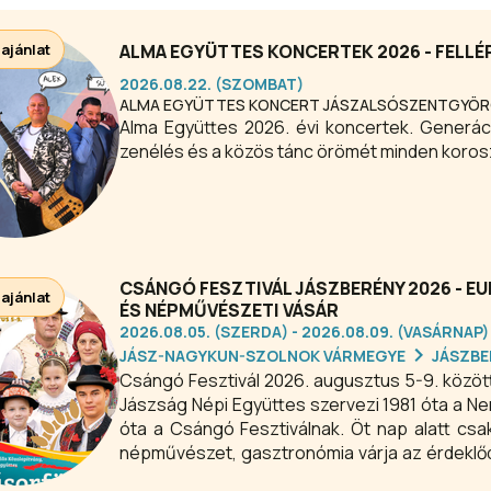
 ajánlat
ALMA EGYÜTTES KONCERTEK 2026 - FELL
2026.08.22. (SZOMBAT)
ALMA EGYÜTTES KONCERT JÁSZALSÓSZENTGYÖ
Alma Együttes 2026. évi koncertek. Generáci
zenélés és a közös tánc örömét minden koros
CSÁNGÓ FESZTIVÁL JÁSZBERÉNY 2026 - E
 ajánlat
ÉS NÉPMŰVÉSZETI VÁSÁR
2026.08.05. (SZERDA) - 2026.08.09. (VASÁRNAP)
JÁSZ-NAGYKUN-SZOLNOK VÁRMEGYE
JÁSZBE
Csángó Fesztivál 2026. augusztus 5-9. között 
Jászság Népi Együttes szervezi 1981 óta a N
óta a Csángó Fesztiválnak. Öt nap alatt c
népművészet, gasztronómia várja az érdeklőd
elérkezett az idő, hogy együtt ünnepeljük a 