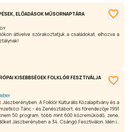
ÉPÉSEK, ELŐADÁSOK MŰSORNAPTÁRA
RGY
ókon átívelve szórakoztatjuk a családokat, elhozva a
ztálynak!
URÓPAI KISEBBSÉGEK FOLKLÓR FESZTIVÁLJA
RÉNY
Jászberényben. A Folklór Kulturális Közalapítvány és a
emzetközi Tánc - és Zenésztábort, és főrendezője 1991
saknem 50 program, több mint 600 közreműködő, zene,
őket Jászberényben a 34. Csángó Fesztiválon. Idén is
csángó kultúra szépségét! Szeretettel meghívunk téged