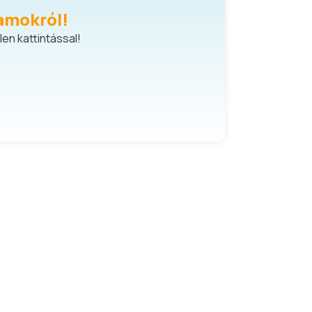
amokról!
en kattintással!