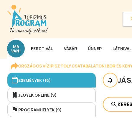
MA
FESZTIVÁL
VÁSÁR
ÜNNEP
LÁTNIVA
VAN!
ORSZÁGOS VÍZIPISZTOLY CSATA
BALATONI BOR ÉS KEN
JÁS
ESEMÉNYEK (16)
JEGYEK ONLINE (9)
KERE
PROGRAMHELYEK (9)