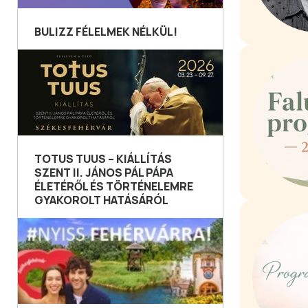
BULIZZ FÉLELMEK NÉLKÜL!
TOTUS TUUS – KIÁLLÍTÁS
SZENT II. JÁNOS PÁL PÁPA
ÉLETÉRŐL ÉS TÖRTÉNELEMRE
GYAKOROLT HATÁSÁRÓL