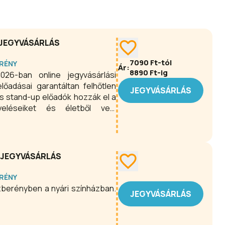
 JEGYVÁSÁRLÁS
7090
Ft-tól
RÉNY
Ár:
8890
Ft-ig
26-ban online jegyvásárlási
őadásai garantáltan felhőtlen
JEGYVÁSÁRLÁS
s stand-up előadók hozzák el a
yeléseiket és életből vett
 és a nevetés összekovácsolja a
lommal.
E JEGYVÁSÁRLÁS
RÉNY
zberényben a nyári színházban.
JEGYVÁSÁRLÁS