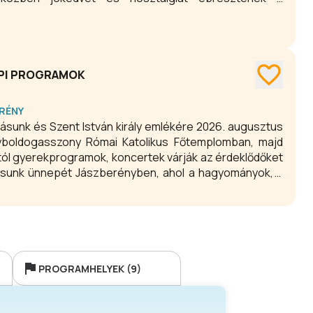
EPI PROGRAMOK
RÉNY
sunk és Szent István király emlékére 2026. augusztus
yboldogasszony Római Katolikus Főtemplomban, majd
tól gyerekprogramok, koncertek várják az érdeklődőket
ításunk ünnepét Jászberényben, ahol a hagyományok, a
ok egyaránt helyet kapnak!
PROGRAMHELYEK (9)