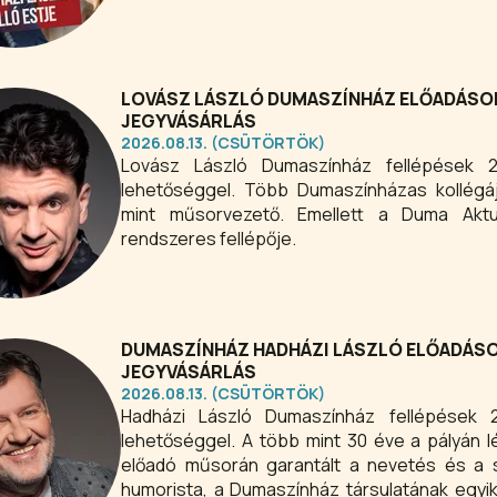
LOVÁSZ LÁSZLÓ DUMASZÍNHÁZ ELŐADÁSOK 
JEGYVÁSÁRLÁS
2026.08.13. (CSÜTÖRTÖK)
Lovász László Dumaszínház fellépések 20
lehetőséggel. Több Dumaszínházas kollégáj
mint műsorvezető. Emellett a Duma Aktu
rendszeres fellépője.
DUMASZÍNHÁZ HADHÁZI LÁSZLÓ ELŐADÁSOK
JEGYVÁSÁRLÁS
2026.08.13. (CSÜTÖRTÖK)
Hadházi László Dumaszínház fellépések 2
lehetőséggel. A több mint 30 éve a pályán
előadó műsorán garantált a nevetés és a s
humorista, a Dumaszínház társulatának egyik 