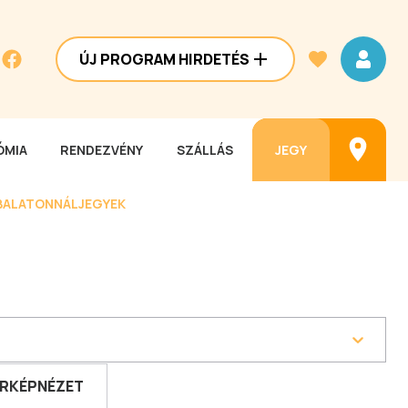
ÚJ PROGRAM HIRDETÉS
MIA
RENDEZVÉNY
SZÁLLÁS
JEGY
BALATONNÁL
JEGYEK
RKÉPNÉZET