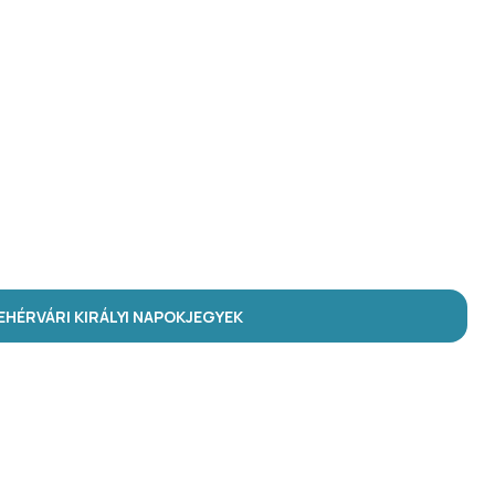
HÉRVÁRI KIRÁLYI NAPOK
JEGYEK