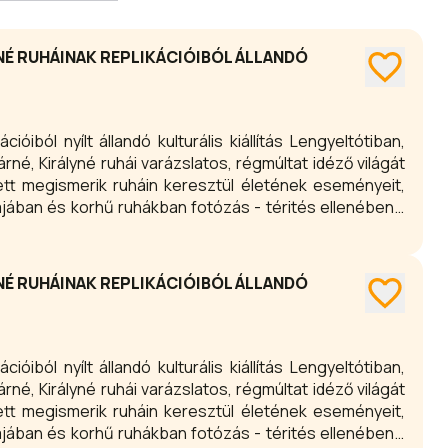
YNÉ RUHÁINAK REPLIKÁCIÓIBÓL ÁLLANDÓ
rné, Királyné ruhái varázslatos, régmúltat idéző világát
lett megismerik ruháin keresztül életének eseményeit,
ájában és korhű ruhákban fotózás - térités ellenében -
YNÉ RUHÁINAK REPLIKÁCIÓIBÓL ÁLLANDÓ
rné, Királyné ruhái varázslatos, régmúltat idéző világát
lett megismerik ruháin keresztül életének eseményeit,
ájában és korhű ruhákban fotózás - térités ellenében -