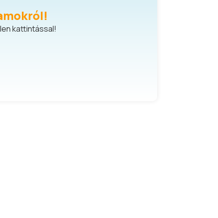
amokról!
en kattintással!