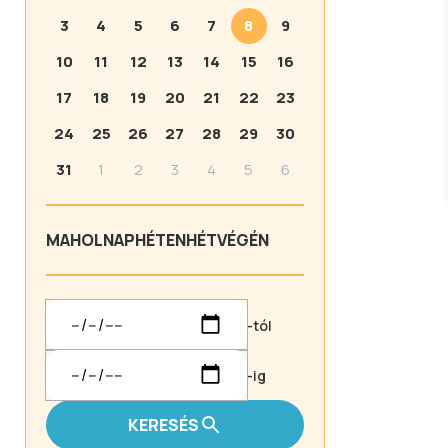
3
4
5
6
7
8
9
10
11
12
13
14
15
16
17
18
19
20
21
22
23
24
25
26
27
28
29
30
31
1
2
3
4
5
6
MA
HOLNAP
HÉTEN
HÉTVÉGÉN
-tól
-ig
KERESÉS