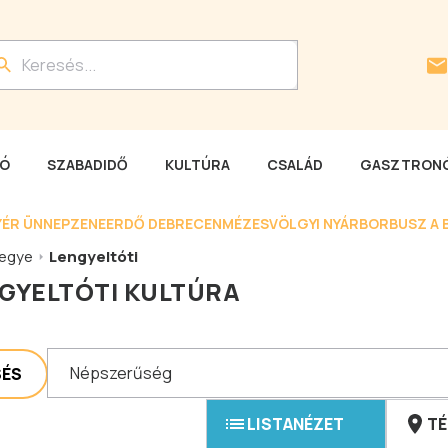
LÓ
SZABADIDŐ
KULTÚRA
CSALÁD
GASZTRONÓ
YÉR ÜNNEP
ZENEERDŐ DEBRECEN
MÉZESVÖLGYI NYÁR
BORBUSZ A 
egye
Lengyeltóti
GYELTÓTI KULTÚRA
Népszerűség
SÉS
LISTANÉZET
TÉ