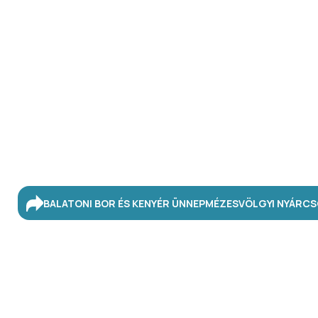
BALATONI BOR ÉS KENYÉR ÜNNEP
MÉZESVÖLGYI NYÁR
CS