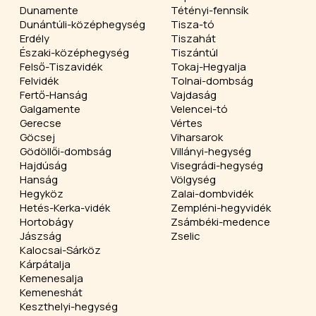
Dunamente
Tétényi-fennsík
Dunántúli-középhegység
Tisza-tó
Erdély
Tiszahát
Északi-középhegység
Tiszántúl
Felső-Tiszavidék
Tokaj-Hegyalja
Felvidék
Tolnai-dombság
Fertő-Hanság
Vajdaság
Galgamente
Velencei-tó
Gerecse
Vértes
Göcsej
Viharsarok
Gödöllői-dombság
Villányi-hegység
Hajdúság
Visegrádi-hegység
Hanság
Völgység
Hegyköz
Zalai-dombvidék
Hetés-Kerka-vidék
Zempléni-hegyvidék
Hortobágy
Zsámbéki-medence
Jászság
Zselic
Kalocsai-Sárköz
Kárpátalja
Kemenesalja
Kemeneshát
Keszthelyi-hegység