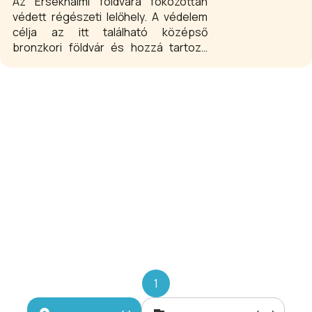
Az Érsekhalmi földvára fokozottan
védett régészeti lelőhely. A védelem
célja az itt található középső
bronzkori földvár és hozzá tartozó
település, a föld felszíne alatti
régészeti emlékek megőrzése, a
lelőhely kutathatóságának
biztosítása. A földvár a régészeti
oltalom mellett az Érsekhalmi Hét-
völgy Természetvédelmi Terület és a
természetvédelmi törvény
értelmében ex lege országos
jelentőségű védett természeti
területnek minősül. Az Érsekhalma -
nemesnádudvari löszvölgyek
elnevezésű terület a Natura 2000
hálózat része is.
1