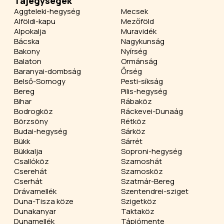
Tájegységek
Aggteleki-hegység
Mecsek
Alföldi-kapu
Mezőföld
Alpokalja
Muravidék
Bácska
Nagykunság
Bakony
Nyírség
Balaton
Ormánság
Baranyai-dombság
Őrség
Belső-Somogy
Pesti-síkság
Bereg
Pilis-hegység
Bihar
Rábaköz
Bodrogköz
Ráckevei-Dunaág
Börzsöny
Rétköz
Budai-hegység
Sárköz
Bükk
Sárrét
Bükkalja
Soproni-hegység
Csallóköz
Szamoshát
Cserehát
Szamosköz
Cserhát
Szatmár-Bereg
Drávamellék
Szentendrei-sziget
Duna-Tisza köze
Szigetköz
Dunakanyar
Taktaköz
Dunamellék
Tápiómente