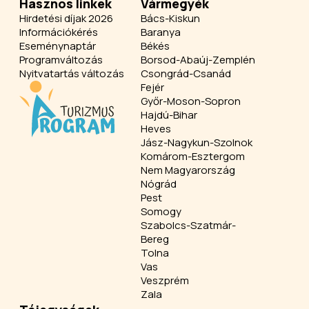
Hasznos linkek
Vármegyék
Hirdetési díjak 2026
Bács-Kiskun
Információkérés
Baranya
Eseménynaptár
Békés
Programváltozás
Borsod-Abaúj-Zemplén
Nyitvatartás változás
Csongrád-Csanád
Fejér
Győr-Moson-Sopron
Hajdú-Bihar
Heves
Jász-Nagykun-Szolnok
Komárom-Esztergom
Nem Magyarország
Nógrád
Pest
Somogy
Szabolcs-Szatmár-
Bereg
Tolna
Vas
Veszprém
Zala