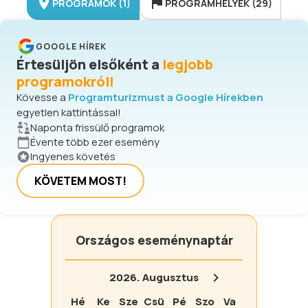
PROGRAMOK (1)
PROGRAMHELYEK (29)
GOOGLE HÍREK
Értesüljön elsőként a
legjobb
programokról!
Kövesse a
Programturizmust a Google Hírekben
egyetlen kattintással!
Naponta frissülő programok
Évente több ezer esemény
Ingyenes követés
KÖVETEM MOST!
Országos eseménynaptár
2026.
Augusztus
Hé
Ke
Sze
Csü
Pé
Szo
Va