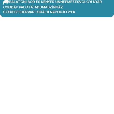
BALATONI BOR ÉS KENYÉR ÜNNEP
MÉZESVÖLGYI NYÁR
CSODÁK PALOTÁJA
DUMASZÍNHÁZ
SZÉKESFEHÉRVÁRI KIRÁLYI NAPOK
JEGYEK