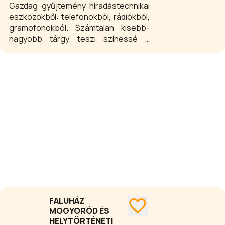
lévőkhöz nem lehet bemenni, azok
Gazdag gyűjtemény híradástechnikai
csak a karámon kívülről simogathatók
eszközökből: telefonokból, rádiókból,
és tekinthetők meg.
gramofonokból. Számtalan kisebb-
nagyobb tárgy teszi színessé a
kiállítást: motorkerékpár, traktor,
cséplőgép, repülőgép hajtómű,
távíró, régi számítógép, 1945 előtti
hanglemezek.
FALUHÁZ
MOGYORÓD ÉS
HELYTÖRTÉNETI