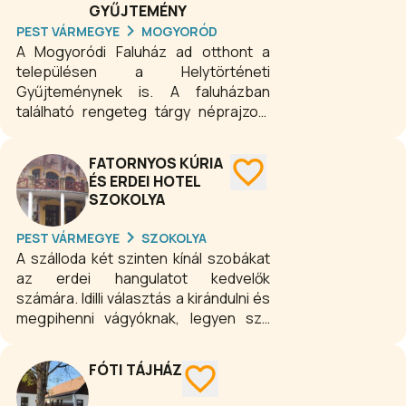
GYŰJTEMÉNY
PEST VÁRMEGYE
MOGYORÓD
A Mogyoródi Faluház ad otthont a
településen a Helytörténeti
Gyűjteménynek is. A faluházban
található rengeteg tárgy néprajzos,
szakmai szempontú átválogatásával
kezdődött. A tárlatba illő tárgyak (444
FATORNYOS KÚRIA
db) ezután leltári számot kaptak és
ÉS ERDEI HOTEL
bevezetésre kerültek a leltári
SZOKOLYA
könyvbe, ahol az általános adatokon
kívül igyekeztünk feltüntetni a tárgy
PEST VÁRMEGYE
SZOKOLYA
származási helyét, az adományozó
A szálloda két szinten kínál szobákat
család nevét. A tárgyakról digitális
az erdei hangulatot kedvelők
(színes, képes) leltár is készült.
számára. Idilli választás a kirándulni és
Ezután megtörtént a faluház szakmai
megpihenni vágyóknak, legyen szó
szempontú újrarendezése.
egy hosszú hétvégéről vagy több
napos kiruccanásról, elvonulásról a
FÓTI TÁJHÁZ
város zajától. Az apartman nagyságú
(kb. 20 nm2), fürdőszobás és