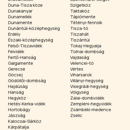
Duna-Tisza köze
Szigetköz
Dunakanyar
Taktaköz
Dunamellék
Tápiómente
Dunamente
Tétényi-fennsík
Dunántúli-középhegység
Tisza-tó
Erdély
Tiszahát
Északi-középhegység
Tiszántúl
Felső-Tiszavidék
Tokaj-Hegyalja
Felvidék
Tolnai-dombság
Fertő-Hanság
Vajdaság
Galgamente
Velencei-tó
Gerecse
Vértes
Göcsej
Viharsarok
Gödöllői-dombság
Villányi-hegység
Hajdúság
Visegrádi-hegység
Hanság
Völgység
Hegyköz
Zalai-dombvidék
Hetés-Kerka-vidék
Zempléni-hegyvidék
Hortobágy
Zsámbéki-medence
Jászság
Zselic
Kalocsai-Sárköz
Kárpátalja