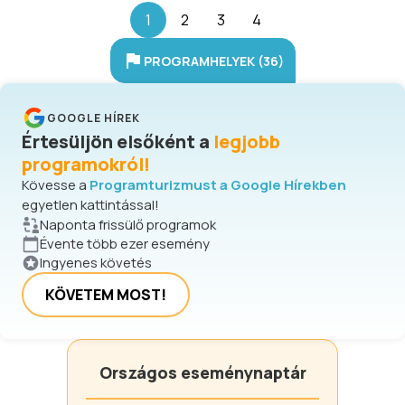
vármegye, Pest és Nógrád határán
1
2
3
4
fekvő Cserhát-vidék községeinek
(Penc, Rád, Csővár, Kosd) levéltári,
PROGRAMHELYEK (36)
régészeti, néprajzi, irodalmi emlékeit.
GOOGLE HÍREK
Értesüljön elsőként a
legjobb
programokról!
Kövesse a
Programturizmust a Google Hírekben
egyetlen kattintással!
Naponta frissülő programok
Évente több ezer esemény
Ingyenes követés
KÖVETEM MOST!
Országos eseménynaptár