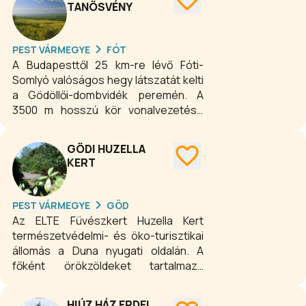
TANÖSVÉNY
PEST VÁRMEGYE
FÓT
A Budapesttől 25 km-re lévő Fóti-
Somlyó valóságos hegy látszatát kelti
a Gödöllői-dombvidék peremén. A
3500 m hosszú kör vonalvezetésű
tanösvény a Fáy-présház mellől indul,
s a lepkés állomásjelzést követve 2,5
GÖDI HUZELLA
óra alatt bejárható.
KERT
PEST VÁRMEGYE
GÖD
Az ELTE Füvészkert Huzella Kert
természetvédelmi- és öko-turisztikai
állomás a Duna nyugati oldalán. A
főként örökzöldeket tartalmazó
gyűjtemény a domborzatot követő
ligetes szerkezetben helyezkedik el.
HIÚZ HÁZ ERDEI