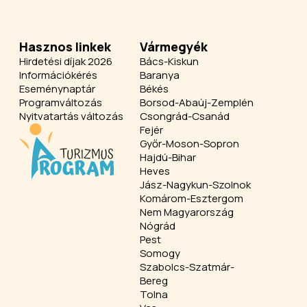
Hasznos linkek
Vármegyék
Hirdetési díjak 2026
Bács-Kiskun
Információkérés
Baranya
Eseménynaptár
Békés
Programváltozás
Borsod-Abaúj-Zemplén
Nyitvatartás változás
Csongrád-Csanád
Fejér
Győr-Moson-Sopron
Hajdú-Bihar
Heves
Jász-Nagykun-Szolnok
Komárom-Esztergom
Nem Magyarország
Nógrád
Pest
Somogy
Szabolcs-Szatmár-
Bereg
Tolna