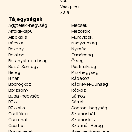
Vas
Veszprém
Zala
Tájegységek
Aggteleki-hegység
Mecsek
Alföldi-kapu
Mezőföld
Alpokalja
Muravidék
Bácska
Nagykunság
Bakony
Nyírség
Balaton
Ormánság
Baranyai-dombság
Őrség
Belső-Somogy
Pesti-síkság
Bereg
Pilis-hegység
Bihar
Rábaköz
Bodrogköz
Ráckevei-Dunaág
Börzsöny
Rétköz
Budai-hegység
Sárköz
Bükk
Sárrét
Bükkalja
Soproni-hegység
Csallóköz
Szamoshát
Cserehát
Szamosköz
Cserhát
Szatmár-Bereg
Drávamellék
Szentendrei-sziget