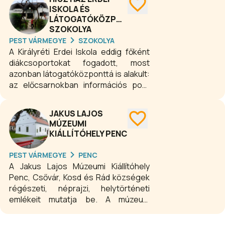
A növényfoltok gazdag madár- és
ISKOLA ÉS
rovarvilágnak kínál változatos
LÁTOGATÓKÖZPONT
élőhelyet. A kertben források és
SZOKOLYA
lépcsőzetes mederben kialakított
PEST VÁRMEGYE
SZOKOLYA
tórendszer található.
A Királyréti Erdei Iskola eddig főként
diákcsoportokat fogadott, most
azonban látogatóközponttá is alakult:
az előcsarnokban információs pont
létesült, digitális túraútvonal
tervezővel és ajándékbolttal. A
JAKUS LAJOS
földszinti nagy teremben interaktív
MÚZEUMI
kiállításon ismerkedhetünk meg a
KIÁLLÍTÓHELY PENC
Börzsöny lakóival. A Látogatóközpont
mellett induló Királyrét tanösvény a
PEST VÁRMEGYE
PENC
környék változatos élőhelyeire vezeti
A Jakus Lajos Múzeumi Kiállítóhely
el a kirándulókat. Minősített erdei
Penc, Csővár, Kosd és Rád községek
iskolánkban iskolai és óvodai
régészeti, néprajzi, helytörténeti
csoportoknak egy napostól az egy
emlékeit mutatja be. A múzeum
hetesig, szállással egybekötött
alapítója Jakus Lajos, 1948 és 1952
változatos programokat biztosítunk.
között gyűjtötte egybe a két