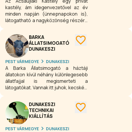
Az Acsaújlaki Kastély egy privát
kastély, ám idegenvezetővel az év
minden napján (ünnepnapokon is),
látogatható a nagyközönség részére
megnyitott része és parkja. Az
Acsaújlaki, Magyar Versailles-ként is
BARKA
emlegetett kastély az év minden
ÁLLATSIMOGATÓ
napján nyitva áll, és fogadja a
DUNAKESZI
látogatókat gyönyörű parkjával és
exkluzív belső termeivel. A kastély
PEST VÁRMEGYE
DUNAKESZI
teljes egészében körbejárható,
A Barka Állatsimogató a háztáji
folyamatosan, igény szerint induló
állatokon kívül néhány különlegesebb
vezetéssel. Képeink ízelítőt adnak, de
állatfajjal is megismerteti a
a személyes élményt nem pótolják.
látogatókat. Vannak itt juhok, kecskék,
birkák, baromfik, fürjek, mangalicák,
csüngőhasú malacok, lámák,
DUNAKESZI
szamarak, nyulak, zebu,
TECHNIKAI
szarvasmarha és teknős. Az állatok
KIÁLLÍTÁS
egy része szabadon közlekedik az
állatsimogatóban, a zárt karámban
PEST VÁRMEGYE
DUNAKESZI