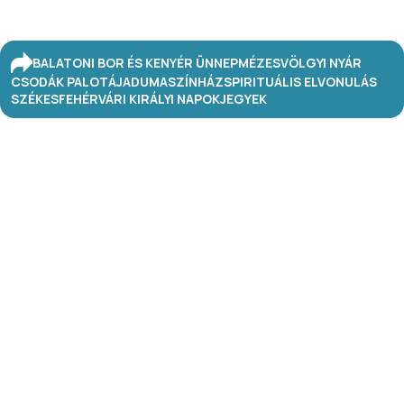
BALATONI BOR ÉS KENYÉR ÜNNEP
MÉZESVÖLGYI NYÁR
CSODÁK PALOTÁJA
DUMASZÍNHÁZ
SPIRITUÁLIS ELVONULÁS
SZÉKESFEHÉRVÁRI KIRÁLYI NAPOK
JEGYEK