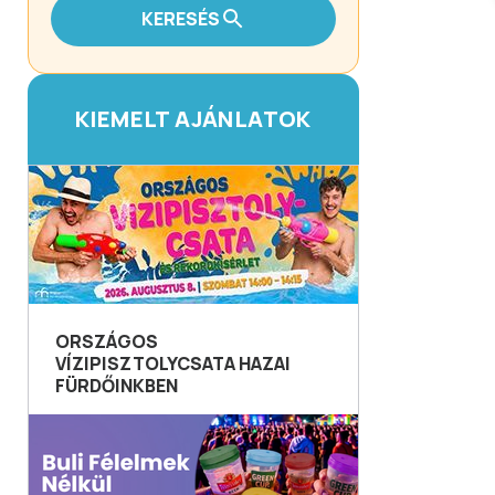
KERESÉS
KIEMELT AJÁNLATOK
ORSZÁGOS
VÍZIPISZTOLYCSATA HAZAI
FÜRDŐINKBEN