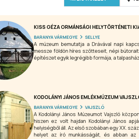
KISS GÉZA ORMÁNSÁGI HELYTÖRTÉNETI KI
BARANYA VÁRMEGYE
SELLYE
A múzeum bemutatja a Drávával napi kapcso
messze földön híres szőtteseit, népi bútorai
építészet egyik legrégibb formája, a talpasház
KODOLÁNYI JÁNOS EMLÉKMÚZEUM VAJSZL
BARANYA VÁRMEGYE
VAJSZLÓ
A Kodolányi János Múzeumot Vajszló közpon
hiszen ez volt hajdan Kodolányi János apj
helyiségből áll. Az első szobában egy XX. száz
helyet az író munkásságát, és abban az 