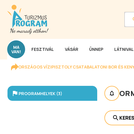
MA
FESZTIVÁL
VÁSÁR
ÜNNEP
LÁTNIVA
VAN!
ORSZÁGOS VÍZIPISZTOLY CSATA
BALATONI BOR ÉS KEN
ORM
PROGRAMHELYEK (3)
KERE