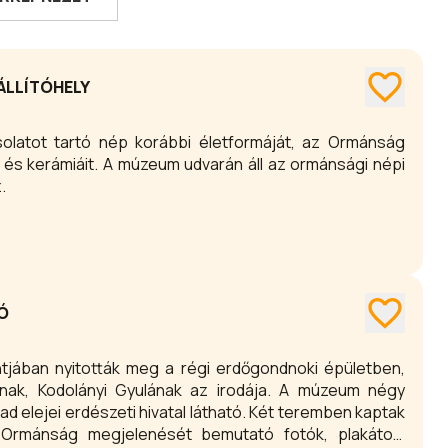
ÁLLÍTÓHELY
latot tartó nép korábbi életformáját, az Ormánság
t és kerámiáit. A múzeum udvarán áll az ormánsági népi
.
Ó
tjában nyitották meg a régi erdőgondnoki épületben,
ának, Kodolányi Gyulának az irodája. A múzeum négy
ad elejei erdészeti hivatal látható. Két teremben kaptak
Ormánság megjelenését bemutató fotók, plakátok,