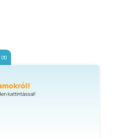
(3)
amokról!
en kattintással!