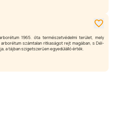
g a helyiek által összegyűjtött, a XIX. század végét
k a Kodolányi művekben is megjelenő világot.
 arborétum 1965. óta természetvédelmi terület, mely
Az arborétum számtalan ritkaságot rejt magában, s Dél-
a, a tájban szigetszerűen egyedülálló érték.