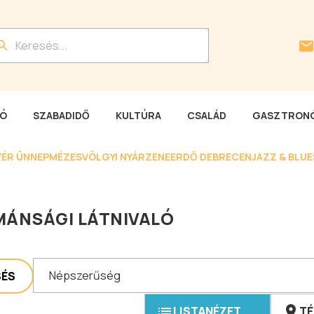
LÓ
SZABADIDŐ
KULTÚRA
CSALÁD
GASZTRONÓ
YÉR ÜNNEP
MÉZESVÖLGYI NYÁR
ZENEERDŐ DEBRECEN
JAZZ & BLU
ÁNSÁGI LÁTNIVALÓ
Népszerűség
SÉS
LISTANÉZET
TÉ