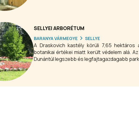
személyes tárgyak. A negyedik teremben pedi
reprezentáló paraszti használati tárgyak idézi
SELLYEI ARBORÉTUM
BARANYA VÁRMEGYE
SELLYE
A Draskovich kastély körüli 7,65 hektáros
botanikai értékei miatt került védelem alá. 
Dunántúl legszebb és legfajtagazdagabb parkj