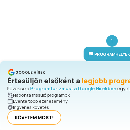
1
PROGRAMHELYEK 
GOOGLE HÍREK
Értesüljön elsőként a
legjobb progr
Kövesse a
Programturizmust a Google Hírekben
egyetl
Naponta frissülő programok
Évente több ezer esemény
Ingyenes követés
KÖVETEM MOST!