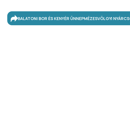
BALATONI BOR ÉS KENYÉR ÜNNEP
MÉZESVÖLGYI NYÁR
CS