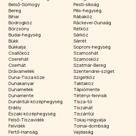
Belső-Somogy
Pesti-síkság
Bereg
Pilis-hegység
Bihar
Rábaköz
Bodrogköz
Ráckevei-Dunaág
Börzsöny
Rétköz
Budai-hegység
Sárköz
Bükk
Sárrét
Bükkalja
Soproni-hegység
Csallóköz
Szamoshát
Cserehát
Szamosköz
Cserhát
Szatmár-Bereg
Drávamellék
Szentendrei-sziget
Duna-Tisza köze
Szigetköz
Dunakanyar
Taktaköz
Dunamellék
Tápiómente
Dunamente
Tétényi-fennsík
Dunántúli-középhegység
Tisza-tó
Erdély
Tiszahát
Északi-középhegység
Tiszántúl
Felső-Tiszavidék
Tokaj-Hegyalja
Felvidék
Tolnai-dombság
Fertő-Hanság
Vajdaság