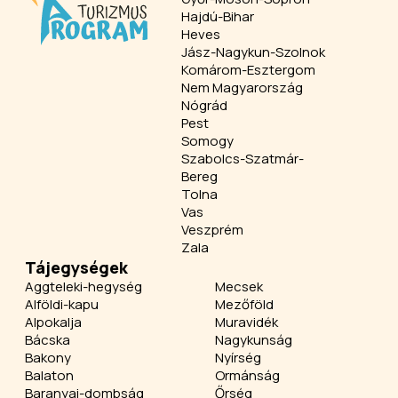
Hajdú-Bihar
Heves
Jász-Nagykun-Szolnok
Komárom-Esztergom
Nem Magyarország
Nógrád
Pest
Somogy
Szabolcs-Szatmár-
Bereg
Tolna
Vas
Veszprém
Zala
Tájegységek
Aggteleki-hegység
Mecsek
Alföldi-kapu
Mezőföld
Alpokalja
Muravidék
Bácska
Nagykunság
Bakony
Nyírség
Balaton
Ormánság
Baranyai-dombság
Őrség