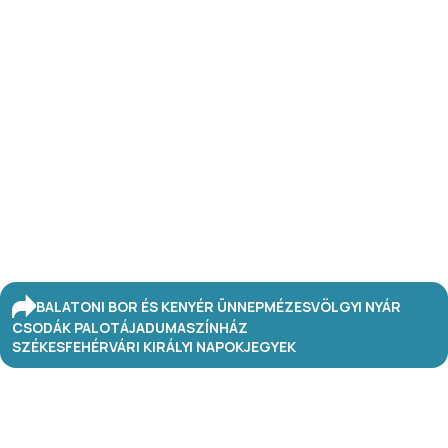
BALATONI BOR ÉS KENYÉR ÜNNEP
MÉZESVÖLGYI NYÁR
CSODÁK PALOTÁJA
DUMASZÍNHÁZ
SZÉKESFEHÉRVÁRI KIRÁLYI NAPOK
JEGYEK