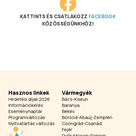
KATTINTS ÉS CSATLAKOZZ
FACEBOOK
KÖZÖSSÉGÜNKHÖZ!
Hasznos linkek
Vármegyék
Hirdetési díjak 2026
Bács-Kiskun
Információkérés
Baranya
Eseménynaptár
Békés
Programváltozás
Borsod-Abaúj-Zemplén
Nyitvatartás változás
Csongrád-Csanád
Fejér
Győr-Moson-Sopron