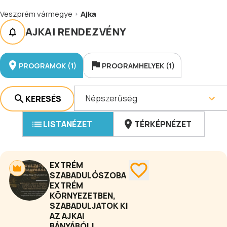
Veszprém vármegye
Ajka
AJKAI RENDEZVÉNY
PROGRAMOK (1)
PROGRAMHELYEK (1)
Népszerűség
KERESÉS
LISTANÉZET
TÉRKÉPNÉZET
EXTRÉM
SZABADULÓSZOBA
EXTRÉM
KÖRNYEZETBEN,
SZABADULJATOK KI
AZ AJKAI
BÁNYÁBÓL!