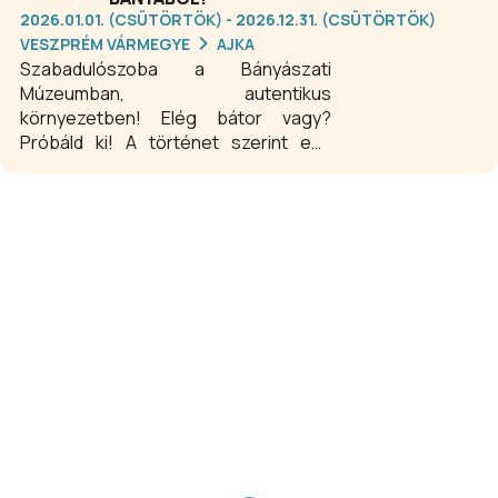
2026.01.01. (CSÜTÖRTÖK) - 2026.12.31. (CSÜTÖRTÖK)
VESZPRÉM VÁRMEGYE
AJKA
Szabadulószoba a Bányászati
Múzeumban, autentikus
környezetben! Elég bátor vagy?
Próbáld ki! A történet szerint egy
ellenőrző körút során a csapat egy
lezárt veszélyes bányaszakaszba
téved, amely beomlik. A
mentőcsapatok sem tudják időben
kimenteni őket ezért maguknak kell
valahogy kiszabadulniuk. Az izgalmas
játék során logikára és jó megfigyelő
képességre van elsősorban szükség.
A játék időtartama 60 perc, helyszíne
a Bányászati Múzeum egyik szellőző
vágata. Aki szereti az izgalmakat és a
kihívásokat, az e-mailben
jelentkezhet a szórakoztató
időtöltésre.