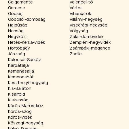
Galgamente
Velencei-tó
Gerecse
Vértes
Göcsej
Viharsarok
Gödöllői-dombság
Villányi-hegység
Hajdúság
Visegrádi-hegység
Hanság
Völgység
Hegyköz
Zalai-dombvidék
Hetés-Kerka-vidék
Zempléni-hegyvidék
Hortobágy
Zsámbéki-medence
Jászság
Zselic
Kalocsai-Sárköz
Kárpátalja
Kemenesalja
Kemeneshát
Keszthelyi-hegység
Kis-Balaton
Kisalföld
Kiskunság
Körös-Maros-köz
Körös-szög
Körös-vidék
Kőszegi-hegység
Külső-Somogy