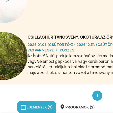
CSILLAGHÚR TANÖSVÉNY, ÖKOTÚRA AZ ŐR
2026.01.01. (CSÜTÖRTÖK) - 2026.12.31. (CSÜTÖ
VAS VÁRMEGYE
KŐSZEG
Az Írottkő Natúrpark jellemző növény- és mad
vagy Velemből gépkocsival vagy kerékpáron az Ó
parkolótól. Itt találjuk a bal oldali sorompó m
majd a zöld jelzés mentén vezet a tanösvény az
1
ESEMÉNYEK (9)
PROGRAMOK (2)