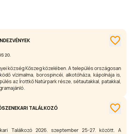
ENDEZVÉNYEK
S 20.
szeg közelében. A település országosan
ödő vízimalma, borospincéi, alkotóháza, kápolnája is,
ülés az Írottkő Natúrpark része, sétautakkal, patakkal,
ogramajánló.
VÓSZENEKARI TALÁLKOZÓ
ari Találkozó 2026. szeptember 25-27. között. A