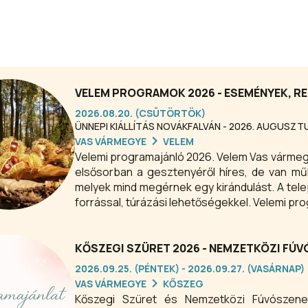
VELEM PROGRAMOK 2026 - ESEMÉNYEK, R
2026.08.20. (CSÜTÖRTÖK)
ÜNNEPI KIÁLLÍTÁS NOVÁKFALVÁN - 2026. AUGUSZTU
VAS VÁRMEGYE
VELEM
Velemi programajánló 2026. Velem Vas vármegyei község Kő
elsősorban a gesztenyéről híres, de van műk
melyek mind megérnek egy kirándulást. A telep
forrással, túrázási lehetőségekkel. Velemi pr
KŐSZEGI SZÜRET 2026 - NEMZETKÖZI FÚ
2026.09.25. (PÉNTEK) - 2026.09.27. (VASÁRNAP)
VAS VÁRMEGYE
KŐSZEG
Kőszegi Szüret és Nemzetközi Fúvószenek