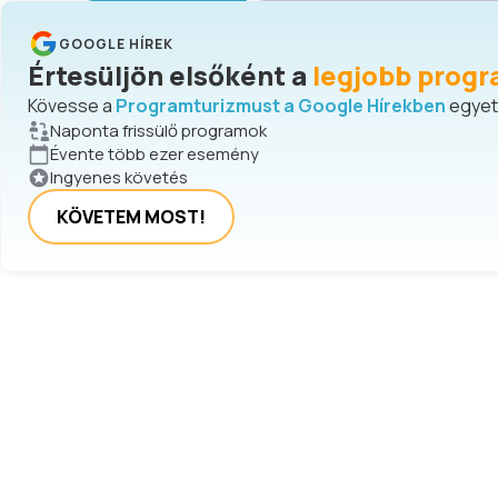
GOOGLE HÍREK
Értesüljön elsőként a
legjobb progr
Kövesse a
Programturizmust a Google Hírekben
egyetl
Naponta frissülő programok
Évente több ezer esemény
Ingyenes követés
KÖVETEM MOST!