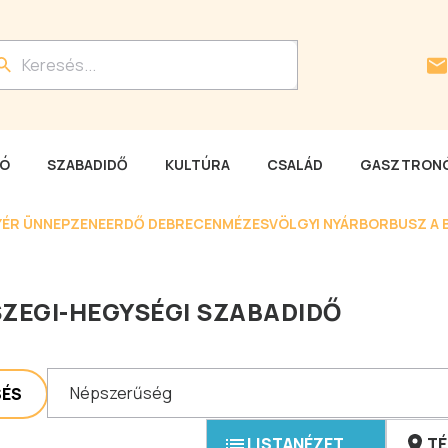
LÓ
SZABADIDŐ
KULTÚRA
CSALÁD
GASZTRONÓ
YÉR ÜNNEP
ZENEERDŐ DEBRECEN
MÉZESVÖLGYI NYÁR
BORBUSZ A 
ZEGI-HEGYSÉGI SZABADIDŐ
Népszerűség
SÉS
LISTANÉZET
TÉ