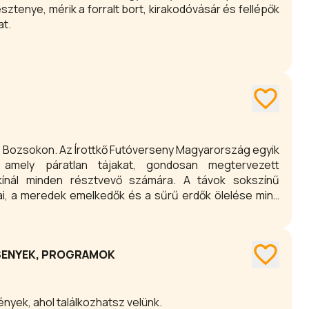
esztenye, mérik a forralt bort, kirakodóvásár és fellépők
at.
n Bozsokon. Az Írottkő Futóverseny Magyarország egyik
 amely páratlan tájakat, gondosan megtervezett
t kínál minden résztvevő számára. A távok sokszínű
yai, a meredek emelkedők és a sűrű erdők ölelése mind
eltárják a Kőszegi-hegység vadregényes szépségét és
RSENYEK, PROGRAMOK
nyek, ahol találkozhatsz velünk.