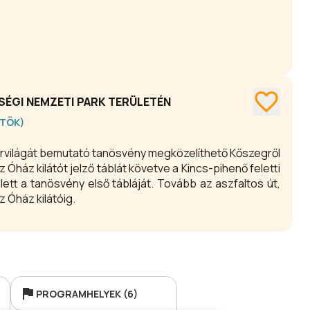
SÉGI NEMZETI PARK TERÜLETÉN
RTÖK)
árvilágát bemutató tanösvény megközelíthető Kőszegről
ház kilátót jelző táblát követve a Kincs-pihenő feletti
ellett a tanösvény első tábláját. Tovább az aszfaltos út,
 Óház kilátóig.
PROGRAMHELYEK (6)