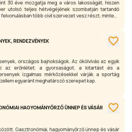
nt 30 éve mozgatja meg a város lakosságát, hiszen
r utolsó teljes hétvégéjének szombatján tartandó
NYEK, RENDEZVÉNYEK
rsenyek, országos bajnokságok. Az ökölvívás az egyik
ti az erőnlétet, a gyorsaságot, a kitartást és a
ersenyek izgalmas mérkőzésekkel várják a sportág
zdőszellem egyaránt meghatározó szerepet kap.
RONÓMIAI HAGYOMÁNYŐRZŐ ÜNNEP ÉS VÁSÁR
 között. Gasztronómiai, hagyományőrző ünnep és vásár