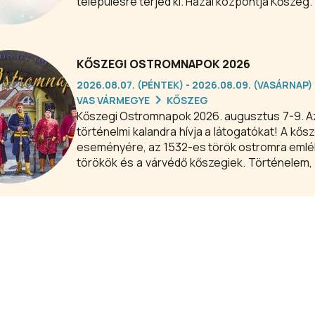
településre terjed ki. Hazai központja Kőszeg.
KŐSZEGI OSTROMNAPOK 2026
2026.08.07. (PÉNTEK) - 2026.08.09. (VASÁRNAP)
VAS VÁRMEGYE
KŐSZEG
Kőszegi Ostromnapok 2026. augusztus 7-9. Az 1532. évi török ostromra emlékezve a program színes
történelmi kalandra hívja a látogatókat! A 
eseményére, az 1532-es török ostromra emlék
törökök és a várvédő kőszegiek. Történelem
csatajelenetek, felvonulások, koncertek, csal