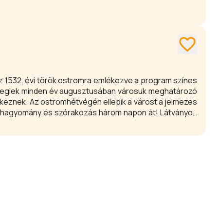
kőszegiek minden év augusztusában városuk meghatározó
eznek. Az ostromhétvégén ellepik a várost a jelmezes
, hagyomány és szórakozás három napon át! Látványos
ádi programok és felejthetetlen élmények várják.