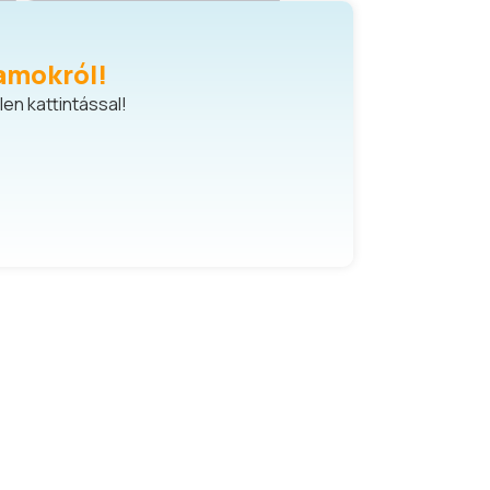
amokról!
en kattintással!