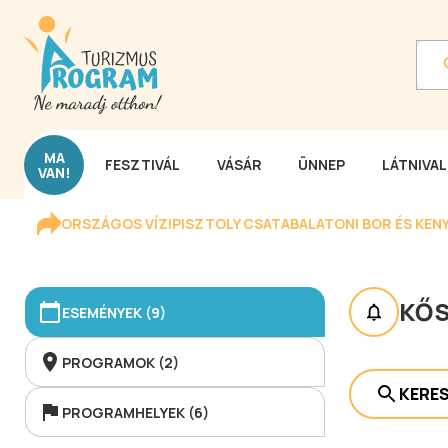
MA
FESZTIVÁL
VÁSÁR
ÜNNEP
LÁTNIVA
VAN!
ORSZÁGOS VÍZIPISZTOLY CSATA
BALATONI BOR ÉS KEN
KŐS
ESEMÉNYEK (9)
PROGRAMOK (2)
KERE
PROGRAMHELYEK (6)