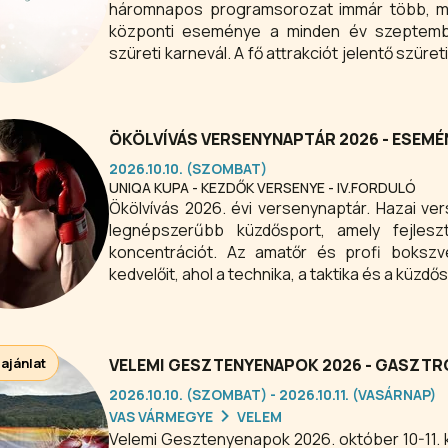
háromnapos programsorozat immár több, mi
központi eseménye a minden év szeptembe
szüreti karnevál. A fő attrakciót jelentő szüreti felvonulásban több civil szervezet vesz részt, mintegy
ezren öltöznek maskarába.
ÖKÖLVÍVÁS VERSENYNAPTÁR 2026 - ESEMÉ
2026.10.10. (SZOMBAT)
UNIQA KUPA - KEZDŐK VERSENYE - IV.FORDULÓ
Ökölvívás 2026. évi versenynaptár. Hazai ve
legnépszerűbb küzdősport, amely fejlesz
koncentrációt. Az amatőr és profi bokszv
kedvelőit, ahol a technika, a taktika és a kü
 ajánlat
VELEMI GESZTENYENAPOK 2026 - GASZT
2026.10.10. (SZOMBAT) - 2026.10.11. (VASÁRNAP)
VAS VÁRMEGYE
VELEM
Velemi Gesztenyenapok 2026. október 10-11.