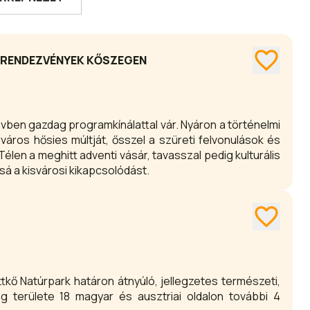
 RENDEZVÉNYEK KŐSZEGEN
vben gazdag programkínálattal vár. Nyáron a történelmi
áros hősies múltját, ősszel a szüreti felvonulások és
élen a meghitt adventi vásár, tavasszal pedig kulturális
á a kisvárosi kikapcsolódást.
ttkő Natúrpark határon átnyúló, jellegzetes természeti,
ag területe 18 magyar és ausztriai oldalon további 4