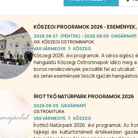
KŐSZEGI PROGRAMOK 2026 - ESEMÉNYEK,
2026.08.07. (PÉNTEK) - 2026.08.09. (VASÁRNAP)
XIX. KŐSZEGI OSTROMNAPOK
VAS VÁRMEGYE
KŐSZEG
Kőszegi 2026. évi programok. A város egész é
hangulatú Kőszegi Ostromnapok idézi meg a v
boros rendezvények pezsdítik fel az utcákat. T
és zenei események teszik igazán hangulatoss
ÍROTTKŐ NATÚRPARK PROGRAMOK 2026
2026.08.09. (VASÁRNAP)
OSTROMTÚRA
VAS VÁRMEGYE
KŐSZEG
Írottkő Natúrpark 2026. évi programok. Az Íro
tájképi és kultúrtörténeti értékekben gazd