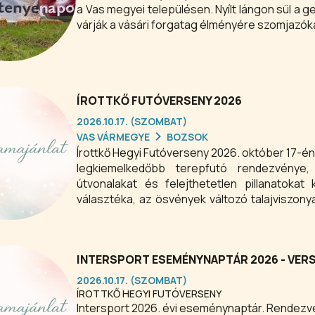
a Vas megyei településen. Nyílt lángon sül a g
várják a vásári forgatag élményére szomjazók
ÍROTTKŐ FUTÓVERSENY 2026
2026.10.17. (SZOMBAT)
VAS VÁRMEGYE
BOZSOK
Írottkő Hegyi Futóverseny 2026. október 17-é
legkiemelkedőbb terepfutó rendezvénye,
útvonalakat és felejthetetlen pillanatoka
választéka, az ösvények változó talajviszon
hozzájárulnak a verseny hangulatához, és f
egyediségét.
INTERSPORT ESEMÉNYNAPTÁR 2026 - VE
2026.10.17. (SZOMBAT)
ÍROTTKŐ HEGYI FUTÓVERSENY
Intersport 2026. évi eseménynaptár. Rendezvé