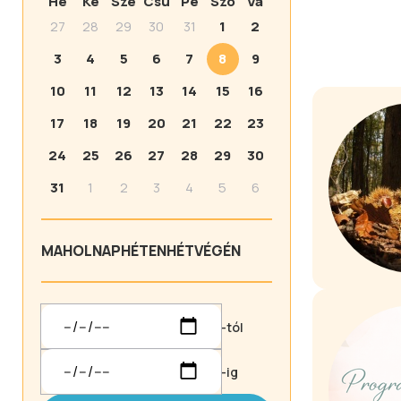
Hé
Ke
Sze
Csü
Pé
Szo
Va
27
28
29
30
31
1
2
3
4
5
6
7
8
9
10
11
12
13
14
15
16
17
18
19
20
21
22
23
24
25
26
27
28
29
30
31
1
2
3
4
5
6
MA
HOLNAP
HÉTEN
HÉTVÉGÉN
-tól
-ig