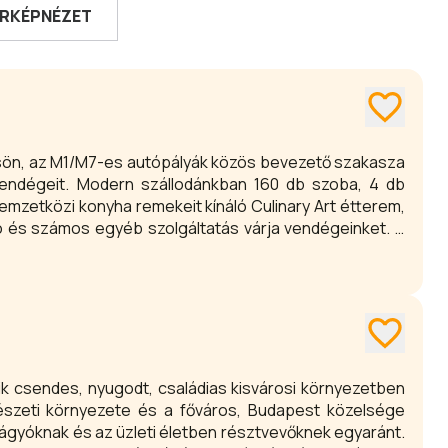
RKÉPNÉZET
rsön, az M1/M7-es autópályák közös bevezető szakasza
 vendégeit. Modern szállodánkban 160 db szoba, 4 db
nemzetközi konyha remekeit kínáló Culinary Art étterem,
ó és számos egyéb szolgáltatás várja vendégeinket. A
 lehetőséget kínáló áruházak (Tesco, KIKA, Humanic,
ikusan fejlődő cégek és irodaházak gyűrűjében a Holiday
val, kellemes belső kialakításával, meleg színeivel a
kik csendes, nyugodt, családias kisvárosi környezetben
észeti környezete és a főváros, Budapest közelsége
ágyóknak és az üzleti életben résztvevőknek egyaránt.