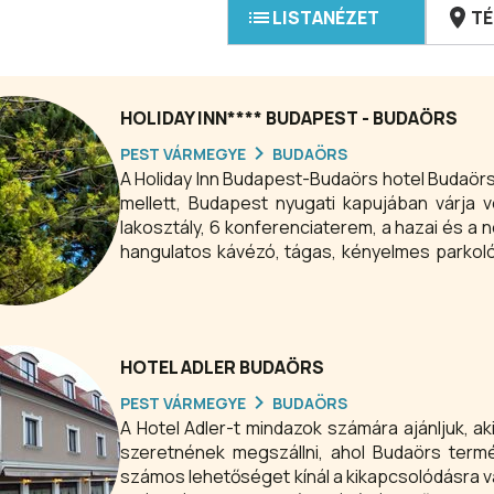
LISTANÉZET
TÉ
HOLIDAY INN**** BUDAPEST - BUDAÖRS
PEST VÁRMEGYE
BUDAÖRS
A Holiday Inn Budapest-Budaörs hotel Budaö
mellett, Budapest nyugati kapujában várja
lakosztály, 6 konferenciaterem, a hazai és a 
hangulatos kávézó, tágas, kényelmes parkol
forgalmas, gazdag és változatos vásárlási
Intersport, Praktiker stb...) valamint a dinam
Inn Budapest-Budaörs hotel nagy belső parkjá
nyugalom szigete.
HOTEL ADLER BUDAÖRS
PEST VÁRMEGYE
BUDAÖRS
A Hotel Adler-t mindazok számára ajánljuk, a
szeretnének megszállni, ahol Budaörs term
számos lehetőséget kínál a kikapcsolódásra v