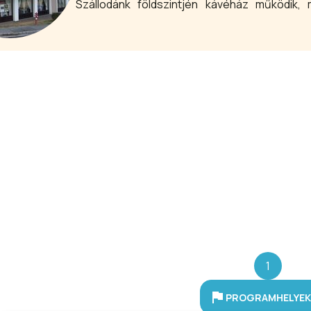
Szállodánk földszintjén kávéház működik, 
vitrinekben kiállított régiségeivel kitűnően
Budaörs egyik új művészeti központjává vált a
irodalmi esteknek köszönhetően, méltó környez
1
PROGRAMHELYEK 