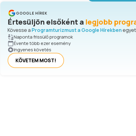
GOOGLE HÍREK
Értesüljön elsőként a
legjobb progr
Kövesse a
Programturizmust a Google Hírekben
egyetl
Naponta frissülő programok
Évente több ezer esemény
Ingyenes követés
KÖVETEM MOST!