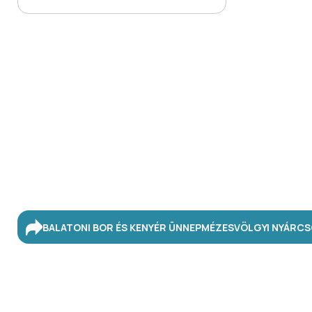
BALATONI BOR ÉS KENYÉR ÜNNEP
MÉZESVÖLGYI NYÁR
CS