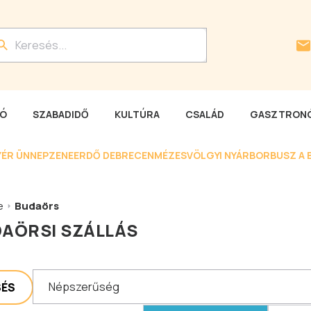
LÓ
SZABADIDŐ
KULTÚRA
CSALÁD
GASZTRONÓ
YÉR ÜNNEP
ZENEERDŐ DEBRECEN
MÉZESVÖLGYI NYÁR
BORBUSZ A 
e
Budaörs
AÖRSI SZÁLLÁS
Népszerűség
SÉS