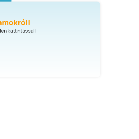
amokról!
en kattintással!