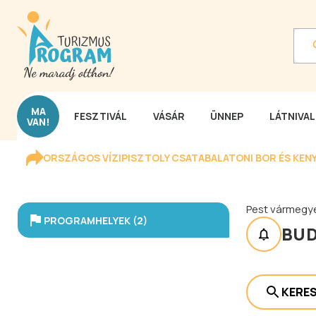
MA
FESZTIVÁL
VÁSÁR
ÜNNEP
LÁTNIVA
VAN!
ORSZÁGOS VÍZIPISZTOLY CSATA
BALATONI BOR ÉS KEN
Pest vármegy
PROGRAMHELYEK (2)
BUD
KERE