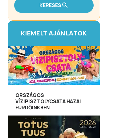
KERESÉS
KIEMELT AJÁNLATOK
ORSZÁGOS
VÍZIPISZTOLYCSATA HAZAI
FÜRDŐINKBEN