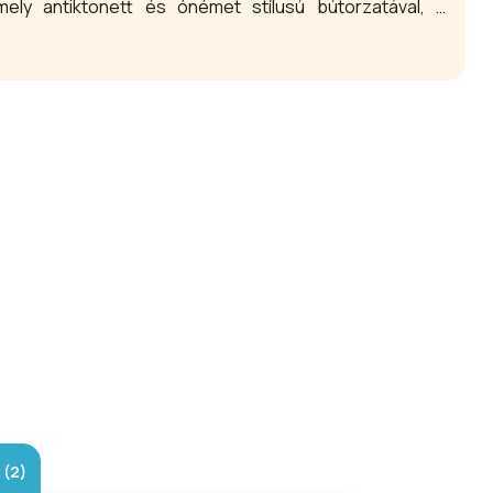
mely antiktonett és ónémet stílusú bútorzatával, a
 őrzi a városka történelmi hangulatát. Mára a kávéház
z itt rendszeresen megrendezett tárlatok, jazz- illetve
etet biztosítva a minőségi kultúrának.
(2)