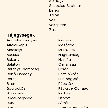
Somogy
Szabolcs-Szatmár-
Bereg
Tolna
Vas
Veszprém
Zala
Tájegységek
Aggteleki-hegység
Mecsek
Alföldi-kapu
Mezőföld
Alpokalja
Muravidék
Bácska
Nagykunság
Bakony
Nyírség
Balaton
Ormánság
Baranyai-dombság
Őrség
Belső-Somogy
Pesti-síkság
Bereg
Pilis-hegység
Bihar
Rábaköz
Bodrogköz
Ráckevei-Dunaág
Börzsöny
Rétköz
Budai-hegység
Sárköz
Bükk
Sárrét
Bükkalja
Soproni-hegység