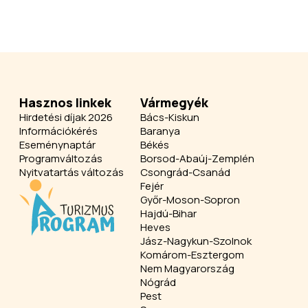
Hasznos linkek
Vármegyék
Hirdetési díjak 2026
Bács-Kiskun
Információkérés
Baranya
Eseménynaptár
Békés
Programváltozás
Borsod-Abaúj-Zemplén
Nyitvatartás változás
Csongrád-Csanád
Fejér
Győr-Moson-Sopron
Hajdú-Bihar
Heves
Jász-Nagykun-Szolnok
Komárom-Esztergom
Nem Magyarország
Nógrád
Pest