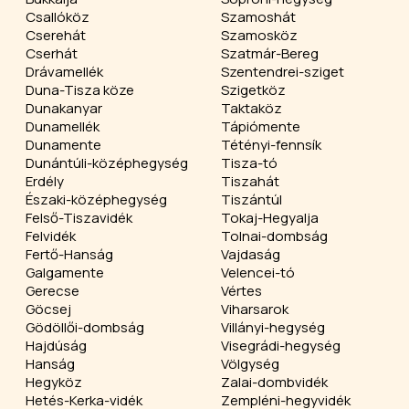
Csallóköz
Szamoshát
Cserehát
Szamosköz
Cserhát
Szatmár-Bereg
Drávamellék
Szentendrei-sziget
Duna-Tisza köze
Szigetköz
Dunakanyar
Taktaköz
Dunamellék
Tápiómente
Dunamente
Tétényi-fennsík
Dunántúli-középhegység
Tisza-tó
Erdély
Tiszahát
Északi-középhegység
Tiszántúl
Felső-Tiszavidék
Tokaj-Hegyalja
Felvidék
Tolnai-dombság
Fertő-Hanság
Vajdaság
Galgamente
Velencei-tó
Gerecse
Vértes
Göcsej
Viharsarok
Gödöllői-dombság
Villányi-hegység
Hajdúság
Visegrádi-hegység
Hanság
Völgység
Hegyköz
Zalai-dombvidék
Hetés-Kerka-vidék
Zempléni-hegyvidék