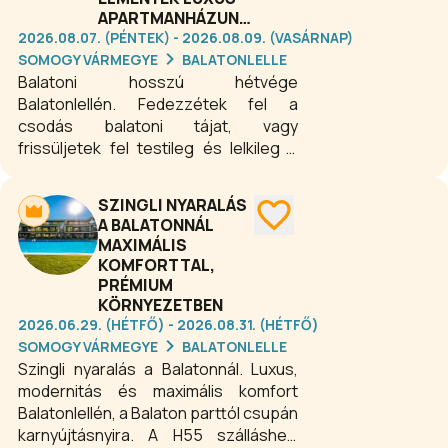
APARTMANHÁZUNKBAN
2026.08.07. (PÉNTEK) - 2026.08.09. (VASÁRNAP)
SOMOGY VÁRMEGYE
BALATONLELLE
Balatoni hosszú hétvége
Balatonlellén. Fedezzétek fel a
csodás balatoni tájat, vagy
frissüljetek fel testileg és lelkileg a
finn szaunával és jakuzzival felszerelt
wellness részlegünkben. Teljes
SZINGLI NYARALÁS
kikapcsolódás, felejthetetlen
A BALATONNÁL
élmények egész évben. Elegetek van
MAXIMÁLIS
a rohanásból, a stresszből, alig jut
KOMFORTTAL,
időtök egymásra? Szökjetek el
PRÉMIUM
hozzánk néhány pihentető napra!
KÖRNYEZETBEN
Hosszú hétvégére is vár a H55
2026.06.29. (HÉTFŐ) - 2026.08.31. (HÉTFŐ)
Balatonlelle.
SOMOGY VÁRMEGYE
BALATONLELLE
Szingli nyaralás a Balatonnál. Luxus,
modernitás és maximális komfort
Balatonlellén, a Balaton parttól csupán
karnyújtásnyira. A H55 szálláshely