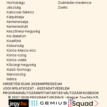
Hortobágy
Zsámbéki-medence
Jászság
Zselic
Kalocsai-Sárköz
Kárpátalja
Kemenesalja
Kemeneshát
Keszthelyi-hegység
Kis-Balaton
Kisalföld
Kiskunság
Körös-Maros-köz
Körös-szög
Körös-vidék
Kőszegi-hegység
Külső-Somogy
Marosszög
Mátra
HIRDETÉSI DÍJAK 2026
IMPRESSZUM
JOGI NYILATKOZAT - ÁSZF
ADATVÉDELEM
PROGRAMVÁLTOZÁS
NYITVATARTÁS VÁLTOZÁS
FACEBOOK
© 2007-2026 PROGRAMTURIZMUS - Magyar TourMix Kft.