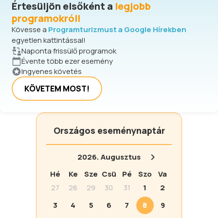
Értesüljön elsőként a
legjobb
programokról!
Kövesse a
Programturizmust a Google Hírekben
egyetlen kattintással!
Naponta frissülő programok
Évente több ezer esemény
Ingyenes követés
KÖVETEM MOST!
Országos eseménynaptár
2026.
Augusztus
Hé
Ke
Sze
Csü
Pé
Szo
Va
27
28
29
30
31
1
2
3
4
5
6
7
8
9