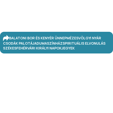
BALATONI BOR ÉS KENYÉR ÜNNEP
MÉZESVÖLGYI NYÁR
CSODÁK PALOTÁJA
DUMASZÍNHÁZ
SPIRITUÁLIS ELVONULÁS
SZÉKESFEHÉRVÁRI KIRÁLYI NAPOK
JEGYEK