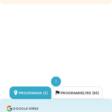
komfortos, légkondicionált
apartmannal rendelkezik, amelyek
mindegyike hatalmas saját terasszal
foglalható. A teraszok többsége a
belső udvarra, a medencére néz.
Harmónia és visszafogott elegancia,
tágas, világos terek, ergonómiailag jól
megtervezett, otthonos hangulat
jellemzi a berendezést. Az
apartmanok felszereltségéhez
egyénileg szabályozható
légkondicionáló, LCD TV,
térítésmentes internetcsatlakozási
lehetőség, felszerelt konyha,
nagyméretű hűtőszekrény, mikro,
1
vízforraló és széf tartozik.
PROGRAMOK (2)
PROGRAMHELYEK (65)
GOOGLE HÍREK