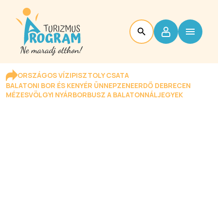
ORSZÁGOS VÍZIPISZTOLY CSATA
BALATONI BOR ÉS KENYÉR ÜNNEP
ZENEERDŐ DEBRECEN
MÉZESVÖLGYI NYÁR
BORBUSZ A BALATONNÁL
JEGYEK