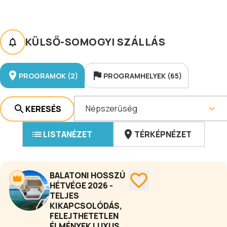
KÜLSŐ-SOMOGYI SZÁLLÁS
PROGRAMOK (2)
PROGRAMHELYEK (65)
Népszerűség
KERESÉS
LISTANÉZET
TÉRKÉPNÉZET
BALATONI HOSSZÚ
HÉTVÉGE 2026 -
TELJES
KIKAPCSOLÓDÁS,
FELEJTHETETLEN
ÉLMÉNYEK LUXUS