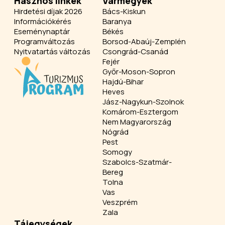
Hasznos linkek
Vármegyék
Hirdetési díjak 2026
Bács-Kiskun
Információkérés
Baranya
Eseménynaptár
Békés
Programváltozás
Borsod-Abaúj-Zemplén
Nyitvatartás változás
Csongrád-Csanád
Fejér
Győr-Moson-Sopron
Hajdú-Bihar
Heves
Jász-Nagykun-Szolnok
Komárom-Esztergom
Nem Magyarország
Nógrád
Pest
Somogy
Szabolcs-Szatmár-
Bereg
Tolna
Vas
Veszprém
Zala
Tájegységek