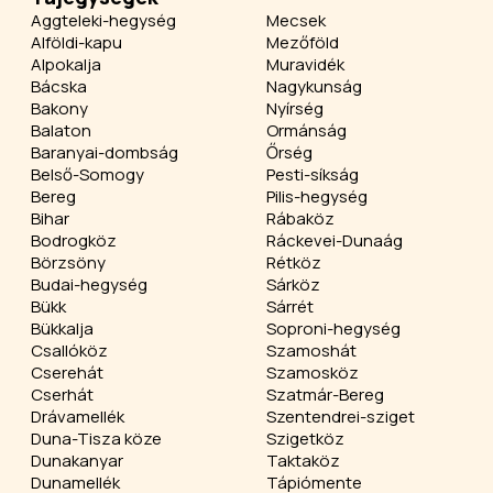
Aggteleki-hegység
Mecsek
Alföldi-kapu
Mezőföld
Alpokalja
Muravidék
Bácska
Nagykunság
Bakony
Nyírség
Balaton
Ormánság
Baranyai-dombság
Őrség
Belső-Somogy
Pesti-síkság
Bereg
Pilis-hegység
Bihar
Rábaköz
Bodrogköz
Ráckevei-Dunaág
Börzsöny
Rétköz
Budai-hegység
Sárköz
Bükk
Sárrét
Bükkalja
Soproni-hegység
Csallóköz
Szamoshát
Cserehát
Szamosköz
Cserhát
Szatmár-Bereg
Drávamellék
Szentendrei-sziget
Duna-Tisza köze
Szigetköz
Dunakanyar
Taktaköz
Dunamellék
Tápiómente