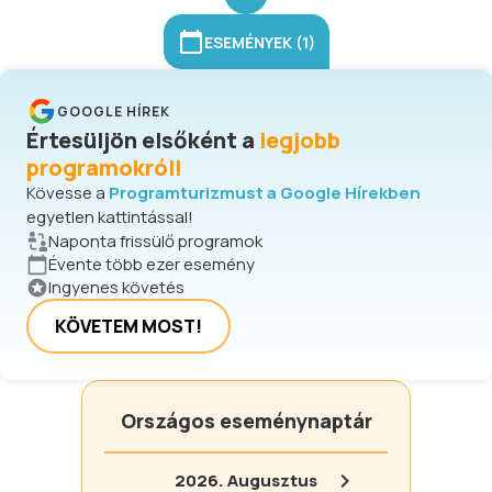
ESEMÉNYEK (1)
GOOGLE HÍREK
Értesüljön elsőként a
legjobb
programokról!
Kövesse a
Programturizmust a Google Hírekben
egyetlen kattintással!
Naponta frissülő programok
Évente több ezer esemény
Ingyenes követés
KÖVETEM MOST!
Országos eseménynaptár
2026.
Augusztus