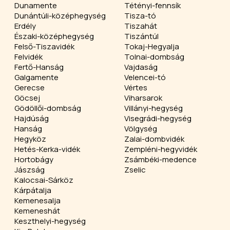
Dunamente
Tétényi-fennsík
Dunántúli-középhegység
Tisza-tó
Erdély
Tiszahát
Északi-középhegység
Tiszántúl
Felső-Tiszavidék
Tokaj-Hegyalja
Felvidék
Tolnai-dombság
Fertő-Hanság
Vajdaság
Galgamente
Velencei-tó
Gerecse
Vértes
Göcsej
Viharsarok
Gödöllői-dombság
Villányi-hegység
Hajdúság
Visegrádi-hegység
Hanság
Völgység
Hegyköz
Zalai-dombvidék
Hetés-Kerka-vidék
Zempléni-hegyvidék
Hortobágy
Zsámbéki-medence
Jászság
Zselic
Kalocsai-Sárköz
Kárpátalja
Kemenesalja
Kemeneshát
Keszthelyi-hegység