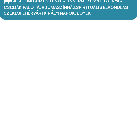
BALATONI BOR ÉS KENYÉR ÜNNEP
MÉZESVÖLGYI NYÁR
CSODÁK PALOTÁJA
DUMASZÍNHÁZ
SPIRITUÁLIS ELVONULÁS
SZÉKESFEHÉRVÁRI KIRÁLYI NAPOK
JEGYEK