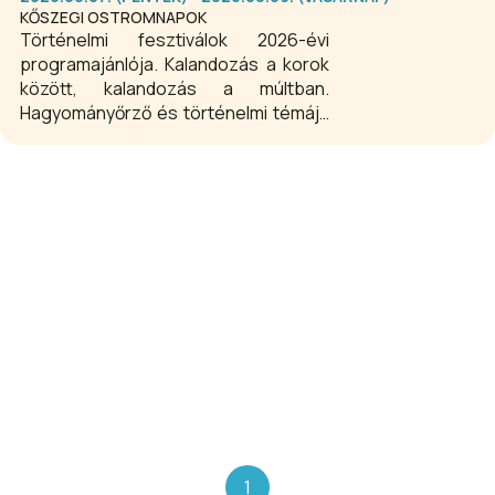
KŐSZEGI OSTROMNAPOK
Történelmi fesztiválok 2026-évi
programajánlója. Kalandozás a korok
között, kalandozás a múltban.
Hagyományőrző és történelmi témájú
fesztiválok programajánlója.
Várjátékok, hadibemutatók, korabeli
ruhák és fegyverek, várurak, apródok,
katonák. Mindenkinek, aki szeretne
egy kicsit visszarepülni az időben,
ajánljuk történelmi fesztivál
programjainkat országszerte.
1