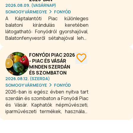
2026.08.09. (VASÁRNAP)
SOMOGY VÁRMEGYE
FONYÓD
A Káptalantóti Piac különleges
balatoni kirándulás keretében
látogatható: Fonyódról gyorshajóval,
Balatonfenyvesről sétahajóval lehet
Badacsonyba utazni, majd kisbusszal
folytatódik az út a piacra. Másfél óra
FONYÓDI PIAC 2026
vásárlás és szabadprogram után két
- PIAC ÉS VÁSÁR
délutáni program közül lehet
MINDEN SZERDÁN
választani: a Folly Arborétum és
ÉS SZOMBATON
Borászat, vagy az Istvándy és a
2026.08.12. (SZERDA)
Laposa Borászat badacsonyi
SOMOGY VÁRMEGYE
FONYÓD
programja.
2026-ban is egész évben nyitva tart
szerdán és szombaton a Fonyódi Piac
és Vásár. Kaphatók népművészeti,
iparművészeti termékek, használati,
és dísztárgyak, zöldségek,
gyümölcsök, száraz virágok, méz,
antikvár és használt könyv, festmény,