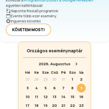
Kövesse a
Programturizmust a Google Hírekben
egyetlen kattintással!
Naponta frissülő programok
Évente több ezer esemény
Ingyenes követés
KÖVETEM MOST!
Országos eseménynaptár
2026.
Augusztus
Hé
Ke
Sze
Csü
Pé
Szo
Va
27
28
29
30
31
1
2
3
4
5
6
7
8
9
10
11
12
13
14
15
16
17
18
19
20
21
22
23