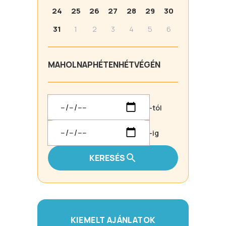
24
25
26
27
28
29
30
31
1
2
3
4
5
6
MA
HOLNAP
HÉTEN
HÉTVÉGÉN
-tól
-ig
KERESÉS
KIEMELT AJÁNLATOK