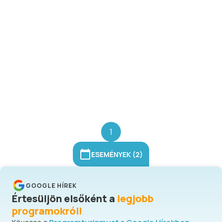
egyéb régiségek. A fedett
piaccsarnokban őstermelők áruját
szerezhetjük be. A piac sárga sátra
alatt régiségek között kutakodhatunk
és lelhetünk kincsekre.
1
ESEMÉNYEK (2)
GOOGLE HÍREK
Értesüljön elsőként a
legjobb
programokról!