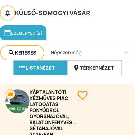
KÜLSŐ-SOMOGYI VÁSÁR
ESEMÉNYEK (2)
Népszerűség
KERESÉS
LISTANÉZET
TÉRKÉPNÉZET
KÁPTALANTÓTI
KÉZMŰVES PIAC
LÁTOGATÁS
FONYÓDRÓL
GYORSHAJÓVAL,
BALATONFENYVESRŐL
SÉTAHAJÓVAL
2026-BAN