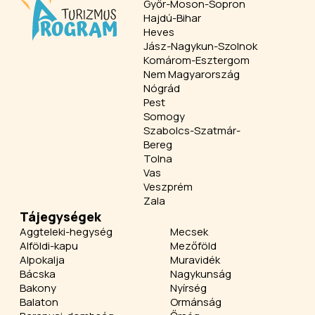
Győr-Moson-Sopron
Hajdú-Bihar
Heves
Jász-Nagykun-Szolnok
Komárom-Esztergom
Nem Magyarország
Nógrád
Pest
Somogy
Szabolcs-Szatmár-
Bereg
Tolna
Vas
Veszprém
Zala
Tájegységek
Aggteleki-hegység
Mecsek
Alföldi-kapu
Mezőföld
Alpokalja
Muravidék
Bácska
Nagykunság
Bakony
Nyírség
Balaton
Ormánság