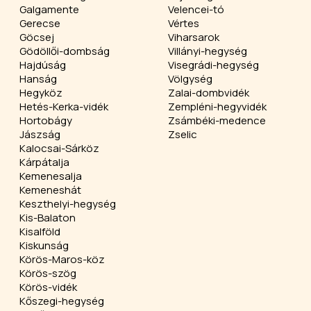
Galgamente
Velencei-tó
Gerecse
Vértes
Göcsej
Viharsarok
Gödöllői-dombság
Villányi-hegység
Hajdúság
Visegrádi-hegység
Hanság
Völgység
Hegyköz
Zalai-dombvidék
Hetés-Kerka-vidék
Zempléni-hegyvidék
Hortobágy
Zsámbéki-medence
Jászság
Zselic
Kalocsai-Sárköz
Kárpátalja
Kemenesalja
Kemeneshát
Keszthelyi-hegység
Kis-Balaton
Kisalföld
Kiskunság
Körös-Maros-köz
Körös-szög
Körös-vidék
Kőszegi-hegység