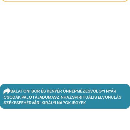
BALATONI BOR ÉS KENYÉR ÜNNEP
MÉZESVÖLGYI NYÁR
CSODÁK PALOTÁJA
DUMASZÍNHÁZ
SPIRITUÁLIS ELVONULÁS
SZÉKESFEHÉRVÁRI KIRÁLYI NAPOK
JEGYEK