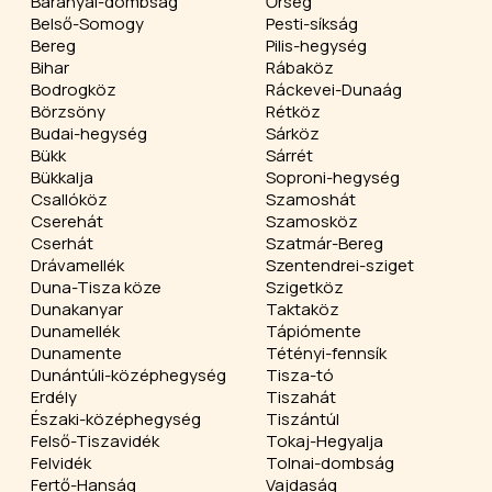
Baranyai-dombság
Őrség
Belső-Somogy
Pesti-síkság
Bereg
Pilis-hegység
Bihar
Rábaköz
Bodrogköz
Ráckevei-Dunaág
Börzsöny
Rétköz
Budai-hegység
Sárköz
Bükk
Sárrét
Bükkalja
Soproni-hegység
Csallóköz
Szamoshát
Cserehát
Szamosköz
Cserhát
Szatmár-Bereg
Drávamellék
Szentendrei-sziget
Duna-Tisza köze
Szigetköz
Dunakanyar
Taktaköz
Dunamellék
Tápiómente
Dunamente
Tétényi-fennsík
Dunántúli-középhegység
Tisza-tó
Erdély
Tiszahát
Északi-középhegység
Tiszántúl
Felső-Tiszavidék
Tokaj-Hegyalja
Felvidék
Tolnai-dombság
Fertő-Hanság
Vajdaság