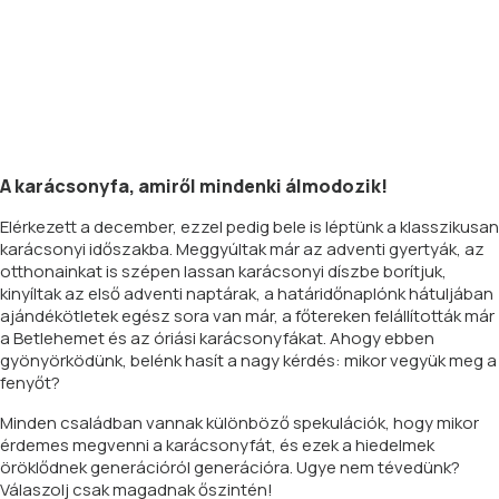
A karácsonyfa, amiről mindenki álmodozik!
Elérkezett a december, ezzel pedig bele is léptünk a klasszikusan
karácsonyi időszakba. Meggyúltak már az adventi gyertyák, az
otthonainkat is szépen lassan karácsonyi díszbe borítjuk,
kinyíltak az első adventi naptárak, a határidőnaplónk hátuljában
ajándékötletek egész sora van már, a főtereken felállították már
a Betlehemet és az óriási karácsonyfákat. Ahogy ebben
gyönyörködünk, belénk hasít a nagy kérdés: mikor vegyük meg a
fenyőt?
Minden családban vannak különböző spekulációk, hogy mikor
érdemes megvenni a karácsonyfát, és ezek a hiedelmek
öröklődnek generációról generációra. Ugye nem tévedünk?
Válaszolj csak magadnak őszintén!