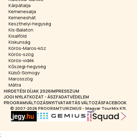
Kárpátalja
Kemenesalja
Kemeneshát
Keszthelyi-hegység
Kis-Balaton
Kisalföld
Kiskunság
Körös-Maros-köz
Körös-szög
Körös-vidék
Kőszegi-hegység
Külső-Somogy
Marosszög
Mátra
HIRDETÉSI DÍJAK 2026
IMPRESSZUM
JOGI NYILATKOZAT - ÁSZF
ADATVÉDELEM
PROGRAMVÁLTOZÁS
NYITVATARTÁS VÁLTOZÁS
FACEBOOK
© 2007-2026 PROGRAMTURIZMUS - Magyar TourMix Kft.
;