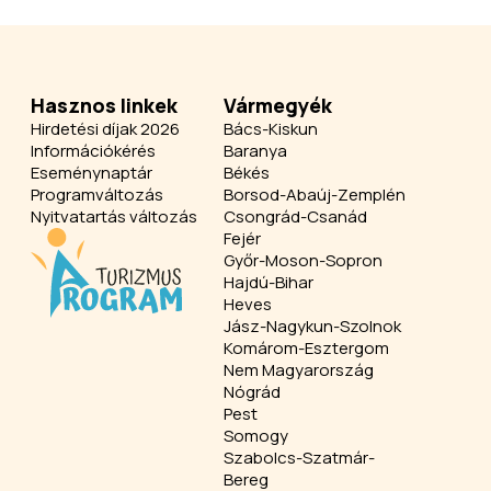
Hasznos linkek
Vármegyék
Hirdetési díjak 2026
Bács-Kiskun
Információkérés
Baranya
Eseménynaptár
Békés
Programváltozás
Borsod-Abaúj-Zemplén
Nyitvatartás változás
Csongrád-Csanád
Fejér
Győr-Moson-Sopron
Hajdú-Bihar
Heves
Jász-Nagykun-Szolnok
Komárom-Esztergom
Nem Magyarország
Nógrád
Pest
Somogy
Szabolcs-Szatmár-
Bereg