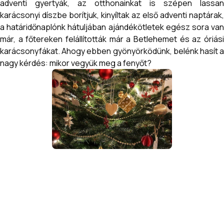
adventi gyertyák, az otthonainkat is szépen lassan
karácsonyi díszbe borítjuk, kinyíltak az első adventi naptárak,
a határidőnaplónk hátuljában ajándékötletek egész sora van
már, a főtereken felállították már a Betlehemet és az óriási
karácsonyfákat. Ahogy ebben gyönyörködünk, belénk hasít a
nagy kérdés: mikor vegyük meg a fenyőt?