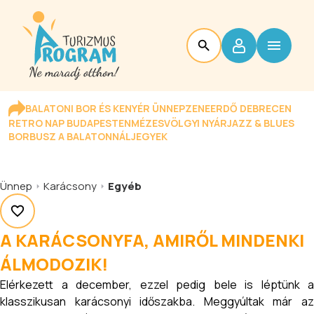
BALATONI BOR ÉS KENYÉR ÜNNEP
ZENEERDŐ DEBRECEN
RETRO NAP BUDAPESTEN
MÉZESVÖLGYI NYÁR
JAZZ & BLUES
BORBUSZ A BALATONNÁL
JEGYEK
Ünnep
Karácsony
Egyéb
A KARÁCSONYFA, AMIRŐL MINDENKI
ÁLMODOZIK!
Elérkezett a december, ezzel pedig bele is léptünk a
klasszikusan karácsonyi időszakba. Meggyúltak már az