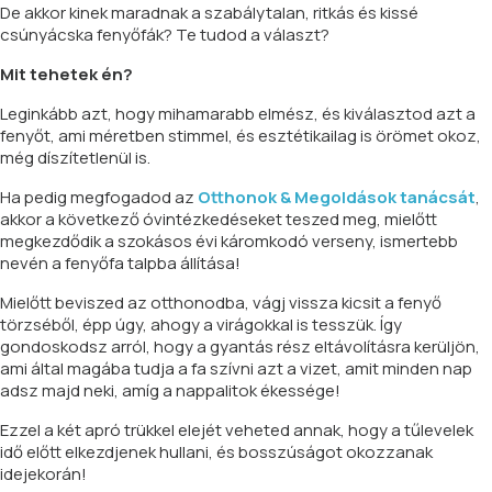
De akkor kinek maradnak a szabálytalan, ritkás és kissé
csúnyácska fenyőfák? Te tudod a választ?
Mit tehetek én?
Leginkább azt, hogy mihamarabb elmész, és kiválasztod azt a
fenyőt, ami méretben stimmel, és esztétikailag is örömet okoz,
még díszítetlenül is.
Ha pedig megfogadod az
Otthonok & Megoldások tanácsát
,
akkor a következő óvintézkedéseket teszed meg, mielőtt
megkezdődik a szokásos évi káromkodó verseny, ismertebb
nevén a fenyőfa talpba állítása!
Mielőtt beviszed az otthonodba, vágj vissza kicsit a fenyő
törzséből, épp úgy, ahogy a virágokkal is tesszük. Így
gondoskodsz arról, hogy a gyantás rész eltávolításra kerüljön,
ami által magába tudja a fa szívni azt a vizet, amit minden nap
adsz majd neki, amíg a nappalitok ékessége!
Ezzel a két apró trükkel elejét veheted annak, hogy a tűlevelek
idő előtt elkezdjenek hullani, és bosszúságot okozzanak
idejekorán!