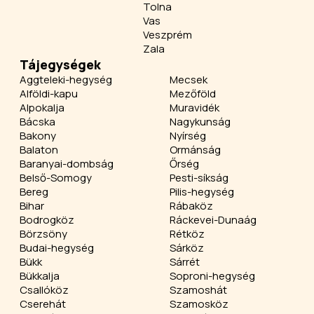
Tolna
Vas
Veszprém
Zala
Tájegységek
Aggteleki-hegység
Mecsek
Alföldi-kapu
Mezőföld
Alpokalja
Muravidék
Bácska
Nagykunság
Bakony
Nyírség
Balaton
Ormánság
Baranyai-dombság
Őrség
Belső-Somogy
Pesti-síkság
Bereg
Pilis-hegység
Bihar
Rábaköz
Bodrogköz
Ráckevei-Dunaág
Börzsöny
Rétköz
Budai-hegység
Sárköz
Bükk
Sárrét
Bükkalja
Soproni-hegység
Csallóköz
Szamoshát
Cserehát
Szamosköz