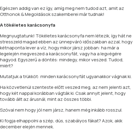
Egészen addig van ez így, amíg meg nem tudod azt, amit az
Otthonok & Megoldások szakemberei már tudnak!
A tökéletes karácsonyfa
Megnyugtatunk! Tökéletes karácsonyfa nem létezik, így hát ne
stresszeld magad ebben az ünnepváró időszakban azzal, hogy
kétnaponta lever a víz, hogy mikor jársz jobban: ha már a
legelején megveszed a karácsonyfát, vagy ha a legvégére
hagyod. Egyszerű a döntés: mindegy, mikor veszed. Tudod,
miért?
Mutatjuk a trükköt: minden karácsonyfát ugyanakkor vágnak ki.
Ha közvetlenül szenteste előtt veszed meg, az nem jelenti azt,
hogy két nappal korábban vágták ki. Csak annyit jelent, hogy
tovább állt az árusnál, mint az összes többi.
Szóval nem hogy jól nem jársz, hanem még inkább rosszul.
Ki fogja elhappolni a szép, dús, szabályos fákat? Azok, akik
december elején mennek.