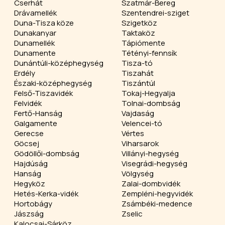
Cserhát
Szatmár-Bereg
Drávamellék
Szentendrei-sziget
Duna-Tisza köze
Szigetköz
Dunakanyar
Taktaköz
Dunamellék
Tápiómente
Dunamente
Tétényi-fennsík
Dunántúli-középhegység
Tisza-tó
Erdély
Tiszahát
Északi-középhegység
Tiszántúl
Felső-Tiszavidék
Tokaj-Hegyalja
Felvidék
Tolnai-dombság
Fertő-Hanság
Vajdaság
Galgamente
Velencei-tó
Gerecse
Vértes
Göcsej
Viharsarok
Gödöllői-dombság
Villányi-hegység
Hajdúság
Visegrádi-hegység
Hanság
Völgység
Hegyköz
Zalai-dombvidék
Hetés-Kerka-vidék
Zempléni-hegyvidék
Hortobágy
Zsámbéki-medence
Jászság
Zselic
Kalocsai-Sárköz