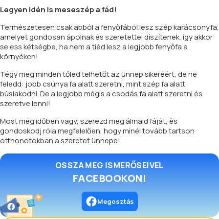
Legyen idén is meseszép a fád!
Természetesen csak abból a fenyőfából lesz szép karácsonyfa,
amelyet gondosan ápolnak és szeretettel díszítenek, így akkor
se ess kétségbe, ha nem a tiéd lesz a legjobb fenyőfa a
környéken!
Tégy meg minden tőled telhetőt az ünnep sikeréért, de ne
feledd: jobb csúnya fa alatt szeretni, mint szép fa alatt
búslakodni. De a legjobb mégis a csodás fa alatt szeretni és
szeretve lenni!
Most még időben vagy, szerezd meg álmaid fáját, és
gondoskodj róla megfelelően, hogy minél tovább tartson
otthonotokban a szeretet ünnepe!
OSSZA MEG ISMERŐSEIVEL
FACEBOOKON!
Megosztás