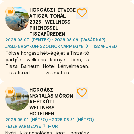
pontyhorgász kiállítása kínál izgalmas
HORGÁSZ HÉTVÉGE
programokat. A rendezvényen közel
A TISZA-TÓNÁL
100 kiállító, a legnépszerűbb hazai és
2026 - WELLNESS
nemzetközi horgászmárkák,
PIHENÉSSEL
különleges termékek és óriási akciók
TISZAFÜREDEN
várják a látogatókat, emellett szakmai
2026.08.07. (PÉNTEK) - 2026.08.09. (VASÁRNAP)
előadások és látványos bemutatók is
JÁSZ-NAGYKUN-SZOLNOK VÁRMEGYE
TISZAFÜRED
színesítik a programot.
Töltse horgász hétvégéjét a Tisza-tó
partján, wellness környezetben, a
Tisza Balneum Hotel kényelmében,
Tiszafüred városában. A
természetvédelmi övezetben épült,
ökotudatos üzemelésű, négycsillagos
HORGÁSZ
szálloda ideális választás mindazok
NYARALÁS MÓRON
számára, akik a horgászat élményét
A HÉTKÚTI
prémium kikapcsolódással szeretnék
WELLNESS
ötvözni. Foglaljon 2026-ban horgász
HOTELBEN
hétvégét a Tisza-tó partján, és élje át
2026.06.01. (HÉTFŐ) - 2026.08.31. (HÉTFŐ)
a pecázás izgalmát, majd lazítson
FEJÉR VÁRMEGYE
MÓR
wellness környezetben Tiszafüreden!
Nyári kikapcsolódás igazi horgász