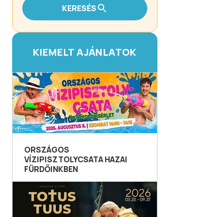
KERESÉS
KIEMELT AJÁNLATOK
ORSZÁGOS
VÍZIPISZTOLYCSATA HAZAI
FÜRDŐINKBEN