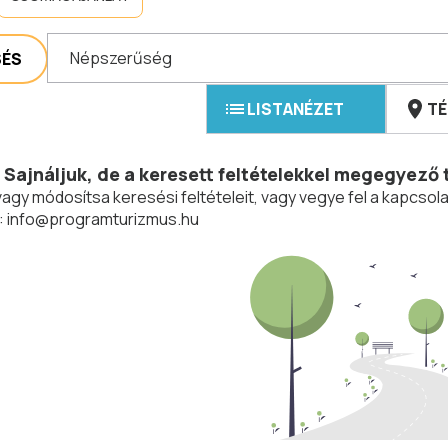
Népszerűség
SÉS
LISTANÉZET
TÉ
Sajnáljuk, de a keresett feltételekkel megegyező 
vagy módosítsa keresési feltételeit, vagy vegye fel a kapcs
:
info@programturizmus.hu