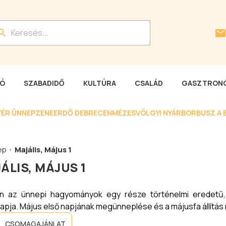
LÓ
SZABADIDŐ
KULTÚRA
CSALÁD
GASZTRONÓ
YÉR ÜNNEP
ZENEERDŐ DEBRECEN
MÉZESVÖLGYI NYÁR
BORBUSZ A 
ep
Majális, Május 1
ÁLIS, MÁJUS 1
én az ünnepi hagyományok egy része történelmi eredetű
 napja. Május első napjának megünneplése és a májusfa állítá
CSOMAGAJÁNLAT