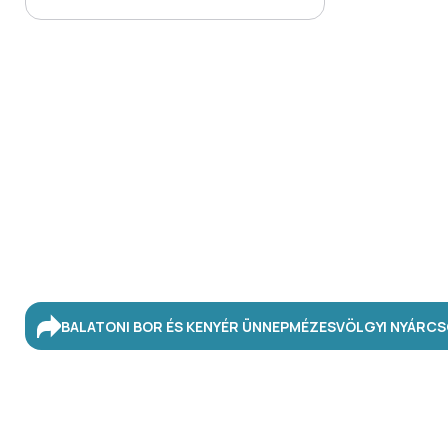
BALATONI BOR ÉS KENYÉR ÜNNEP
MÉZESVÖLGYI NYÁR
CS