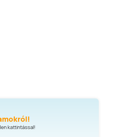
amokról!
en kattintással!