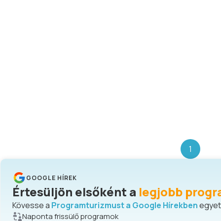
1
GOOGLE HÍREK
Értesüljön elsőként a
legjobb progr
Kövesse a
Programturizmust a Google Hírekben
egyetl
Naponta frissülő programok