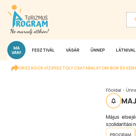
MA
FESZTIVÁL
VÁSÁR
ÜNNEP
LÁTNIVA
VAN!
ORSZÁGOS VÍZIPISZTOLY CSATA
BALATONI BOR ÉS KEN
Főoldal
Ünn
MAJ
Május elsej
szolidaritási
PROGRAM