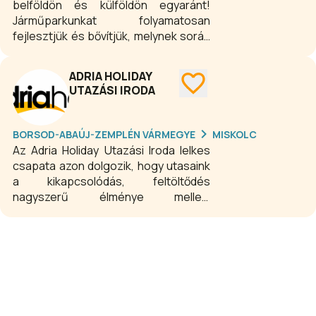
belföldön és külföldön egyaránt!
Járműparkunkat folyamatosan
fejlesztjük és bővítjük, melynek során
nagy hangsúlyt fektetünk mind az
utazóközönség igényeire, mind a
ADRIA HOLIDAY
környezetvédelmi előírásokra.
UTAZÁSI IRODA
Járműveink a nemzetközi különjárati
személyszállítás feltételeinek
maximálisan megfelelnek. Újabban
BORSOD-ABAÚJ-ZEMPLÉN VÁRMEGYE
MISKOLC
beépített GPS rendszerünk biztosítja,
Az Adria Holiday Utazási Iroda lelkes
hogy percről percre figyelemmel
csapata azon dolgozik, hogy utasaink
kísérhetjük az autóbuszok napi
a kikapcsolódás, feltöltődés
mozgását. Sofőrjeink kezdetektől
nagyszerű élménye mellett
kísérnek bennünket. Fontos
ismeretekben is gyarapodjanak.
számunkra tapasztalatuk, nagy
vezetési rutinjuk, kiváló bel- és külföldi
helyismeretük és nemcsak mi
kollégák, de a megrendelők is
ragaszkodnak hozzájuk.