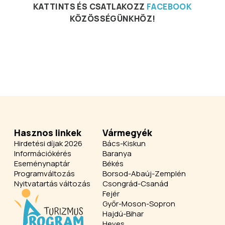
KATTINTS ÉS CSATLAKOZZ
FACEBOOK
KÖZÖSSÉGÜNKHÖZ!
Hasznos linkek
Vármegyék
Hirdetési díjak 2026
Bács-Kiskun
Információkérés
Baranya
Eseménynaptár
Békés
Programváltozás
Borsod-Abaúj-Zemplén
Nyitvatartás változás
Csongrád-Csanád
Fejér
Győr-Moson-Sopron
Hajdú-Bihar
Heves