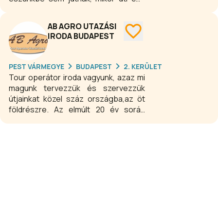
választunk, holott csodás kincseket
rejtenek.
AB AGRO UTAZÁSI
IRODA BUDAPEST
PEST VÁRMEGYE
BUDAPEST
2. KERÜLET
Tour operátor iroda vagyunk, azaz mi
magunk tervezzük és szervezzük
útjainkat közel száz országba,az öt
földrészre. Az elmúlt 20 év során
irodánk igen jelentős mennyiségű
tőkét halmozott fel: a rendszeresen
velünk tartó barátok, kedves
ismerősök egyre bővülő körét, emberi
kapcsolatokat, ami az
elszemélytelenedő világunkban
pótolhatatlan kincs. Természeten ezt
a `vagyont` szeretnénk tovább
gyarapítani. Új és új úti célokkal, a
meglévők tartalmasabbá tételével, az