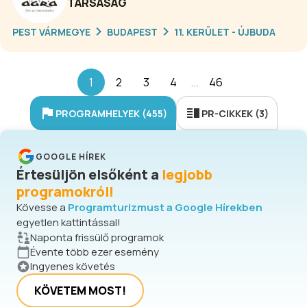
TÁRSASÁG
lehetőségeket is.
PEST VÁRMEGYE
BUDAPEST
11. KERÜLET - ÚJBUDA
1
2
3
4
...
46
PROGRAMHELYEK (455)
PR-CIKKEK (3)
GOOGLE HÍREK
Értesüljön elsőként a
legjobb
programokról!
Kövesse a
Programturizmust a Google Hírekben
egyetlen kattintással!
Naponta frissülő programok
Évente több ezer esemény
Ingyenes követés
KÖVETEM MOST!