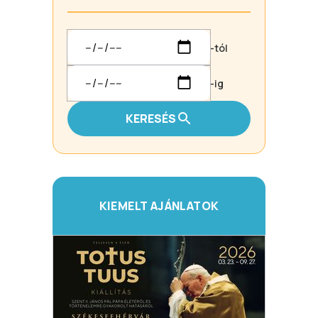
-tól
-ig
KERESÉS
KIEMELT AJÁNLATOK