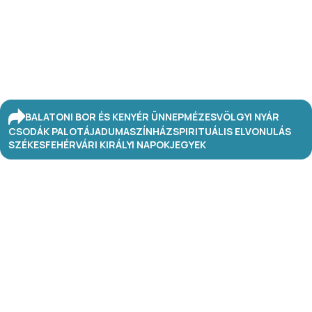
BALATONI BOR ÉS KENYÉR ÜNNEP
MÉZESVÖLGYI NYÁR
CSODÁK PALOTÁJA
DUMASZÍNHÁZ
SPIRITUÁLIS ELVONULÁS
SZÉKESFEHÉRVÁRI KIRÁLYI NAPOK
JEGYEK