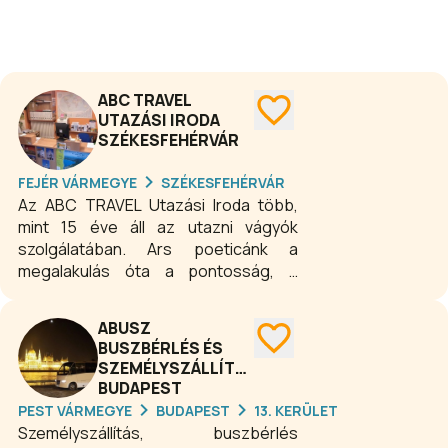
egyéni kívánságok figyelembe
vételével úgy érezzük, erre meg is
van az esélyünk, kivált, ha a velünk
utazók szép élményeiket, jó
ABC TRAVEL
tapasztalataikat másokkal is
UTAZÁSI IRODA
megosztják, irodánk jó hírnevét keltik.
SZÉKESFEHÉRVÁR
FEJÉR VÁRMEGYE
SZÉKESFEHÉRVÁR
Az ABC TRAVEL Utazási Iroda több,
mint 15 éve áll az utazni vágyók
szolgálatában. Ars poeticánk a
megalakulás óta a pontosság, a
megbízhatóság, és az Utasaink
bizalmának megszerzése és
ABUSZ
megtartása. Visszatérő Utasaink ezt
BUSZBÉRLÉS ÉS
bizonyítják!
SZEMÉLYSZÁLLÍTÁS
BUDAPEST
PEST VÁRMEGYE
BUDAPEST
13. KERÜLET
Személyszállítás, buszbérlés