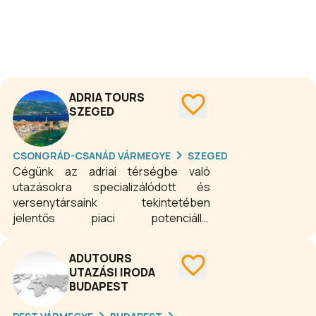
ADRIA TOURS
SZEGED
CSONGRÁD-CSANÁD VÁRMEGYE
SZEGED
Cégünk az adriai térségbe való
utazásokra specializálódott és
versenytársaink tekintetében
jelentős piaci potenciállal
rendelkezünk, amelyet a
folyamatosan bővülő vevőkörnek és a
ADUTOURS
többéves utaztatási
UTAZÁSI IRODA
tapasztalatainknak köszönhetünk. A
BUDAPEST
kalandvágy szinte természetesnek
tekinthető, de vannak olyan