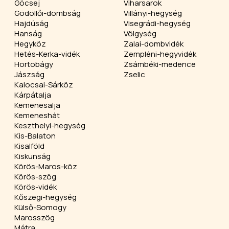
Göcsej
Viharsarok
Gödöllői-dombság
Villányi-hegység
Hajdúság
Visegrádi-hegység
Hanság
Völgység
Hegyköz
Zalai-dombvidék
Hetés-Kerka-vidék
Zempléni-hegyvidék
Hortobágy
Zsámbéki-medence
Jászság
Zselic
Kalocsai-Sárköz
Kárpátalja
Kemenesalja
Kemeneshát
Keszthelyi-hegység
Kis-Balaton
Kisalföld
Kiskunság
Körös-Maros-köz
Körös-szög
Körös-vidék
Kőszegi-hegység
Külső-Somogy
Marosszög
Mátra