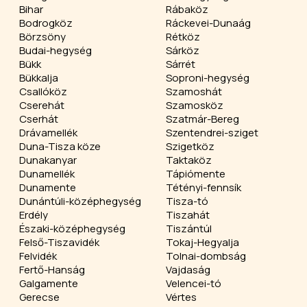
Bihar
Rábaköz
Bodrogköz
Ráckevei-Dunaág
Börzsöny
Rétköz
Budai-hegység
Sárköz
Bükk
Sárrét
Bükkalja
Soproni-hegység
Csallóköz
Szamoshát
Cserehát
Szamosköz
Cserhát
Szatmár-Bereg
Drávamellék
Szentendrei-sziget
Duna-Tisza köze
Szigetköz
Dunakanyar
Taktaköz
Dunamellék
Tápiómente
Dunamente
Tétényi-fennsík
Dunántúli-középhegység
Tisza-tó
Erdély
Tiszahát
Északi-középhegység
Tiszántúl
Felső-Tiszavidék
Tokaj-Hegyalja
Felvidék
Tolnai-dombság
Fertő-Hanság
Vajdaság
Galgamente
Velencei-tó
Gerecse
Vértes