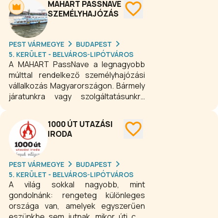
MAHART PASSNAVE
SZEMÉLYHAJÓZÁS
PEST VÁRMEGYE
BUDAPEST
5. KERÜLET - BELVÁROS-LIPÓTVÁROS
A MAHART PassNave a legnagyobb
múlttal rendelkező személyhajózási
vállalkozás Magyarországon. Bármely
járatunkra vagy szolgáltatásunkra
esik is a választása, munkatársaink
hosszú évek tapasztalatával segítik
1000 ÚT UTAZÁSI
az utazás megvalósulását. Utazzanak
IRODA
velünk, várjuk Önöket a fedélzeten!
PEST VÁRMEGYE
BUDAPEST
5. KERÜLET - BELVÁROS-LIPÓTVÁROS
A világ sokkal nagyobb, mint
gondolnánk: rengeteg különleges
országa van, amelyek egyszerűen
eszünkbe sem jutnak, mikor úti célt