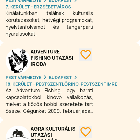
PEST VÁRMEGYE
BUDAPEST
tulajdonságok, amiket ugyan az
7. KERÜLET - ERZSÉBETVÁROS
utazásaink által élünk meg a
Kínálatunkban találnak kulturális
legnagyobb dózisban, felhasználásuk
körutazásokat, hétvégi programokat,
mégis a mindennapokban történik.
nyelvtanfolyamot és tengerparti
Minden egyes utazással kilépsz a
nyaralásokat.
komfortzónádból, ami bátorságot és
önbizalmat ad. Olyan tulajdonságaid
ADVENTURE
fedezheted fel magadban, melyeket
FISHING UTAZÁSI
addig el sem tudtál képzelni, hogy
IRODA
benned vannak.
PEST VÁRMEGYE
BUDAPEST
18. KERÜLET - PESTSZENTLŐRINC-PESTSZENTIMRE
Az Adventure Fishing, egy baráti
kapcsolatokból kinövő vállalkozás,
melyet a közös hobbi szeretete tart
össze. Cégünket 2009. februárjában
alapítottuk azzal a szándékkal, hogy
megismertessük honfitársainkkal a
AGRA KULTURÁLIS
külföldi horgászvizeket, és nem
UTAZÁSI
utolsósorban a magyar horgászati