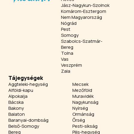
Jász-Nagykun-Szolnok
Komárom-Esztergom
Nem Magyarország
Nógrád
Pest
Somogy
Szabolcs-Szatmár-
Bereg
Tolna
Vas
Veszprém
Zala
Tájegységek
Aggteleki-hegység
Mecsek
Alföldi-kapu
Mezőföld
Alpokalja
Muravidék
Bácska
Nagykunság
Bakony
Nyírség
Balaton
Ormánság
Baranyai-dombság
Őrség
Belső-Somogy
Pesti-síkság
Bereg
Pilis-hegység