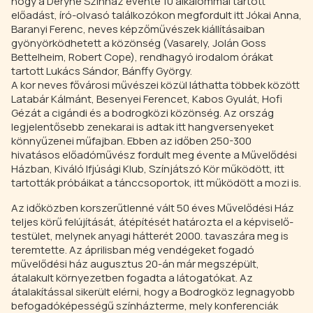
hogy a Déryné Színház évente 10 alkalommal tartott
előadást, író-olvasó találkozókon megfordult itt Jókai Anna,
Baranyi Ferenc, neves képzőművészek kiállításaiban
gyönyörködhetett a közönség (Vasarely, Jolán Goss
Bettelheim, Robert Cope), rendhagyó irodalom órákat
tartott Lukács Sándor, Bánffy György.
A kor neves fővárosi művészei közül láthatta többek között
Latabár Kálmánt, Besenyei Ferencet, Kabos Gyulát, Hofi
Gézát a cigándi és a bodrogközi közönség. Az ország
legjelentősebb zenekarai is adtak itt hangversenyeket
könnyűzenei műfajban. Ebben az időben 250-300
hivatásos előadóművész fordult meg évente a Művelődési
Házban, Kiváló Ifjúsági Klub, Színjátszó Kör működött, itt
tartották próbáikat a tánccsoportok, itt működött a mozi is.
Az időközben korszerűtlenné vált 50 éves Művelődési Ház
teljes körű felújítását, átépítését határozta el a képviselő-
testület, melynek anyagi hátterét 2000. tavaszára meg is
teremtette. Az áprilisban még vendégeket fogadó
művelődési ház augusztus 20-án már megszépült,
átalakult környezetben fogadta a látogatókat. Az
átalakítással sikerült elérni, hogy a Bodrogköz legnagyobb
befogadóképességű színházterme, mely konferenciák