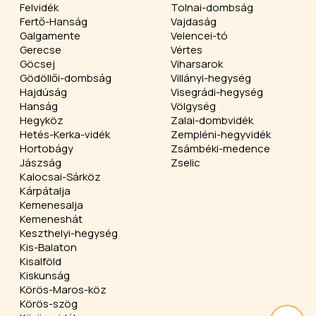
Felvidék
Tolnai-dombság
Fertő-Hanság
Vajdaság
Galgamente
Velencei-tó
Gerecse
Vértes
Göcsej
Viharsarok
Gödöllői-dombság
Villányi-hegység
Hajdúság
Visegrádi-hegység
Hanság
Völgység
Hegyköz
Zalai-dombvidék
Hetés-Kerka-vidék
Zempléni-hegyvidék
Hortobágy
Zsámbéki-medence
Jászság
Zselic
Kalocsai-Sárköz
Kárpátalja
Kemenesalja
Kemeneshát
Keszthelyi-hegység
Kis-Balaton
Kisalföld
Kiskunság
Körös-Maros-köz
Körös-szög