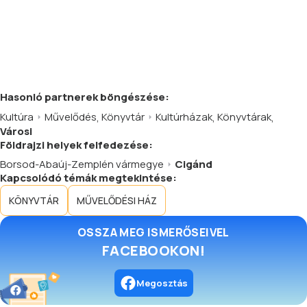
Hasonló
partnerek
böngészése:
Kultúra
Művelődés
,
Könyvtár
Kultúrházak
,
Könyvtárak
,
Városi
Földrajzi helyek felfedezése:
Borsod-Abaúj-Zemplén vármegye
Cigánd
Kapcsolódó témák megtekintése:
KÖNYVTÁR
MŰVELŐDÉSI HÁZ
OSSZA MEG ISMERŐSEIVEL
FACEBOOKON!
Megosztás