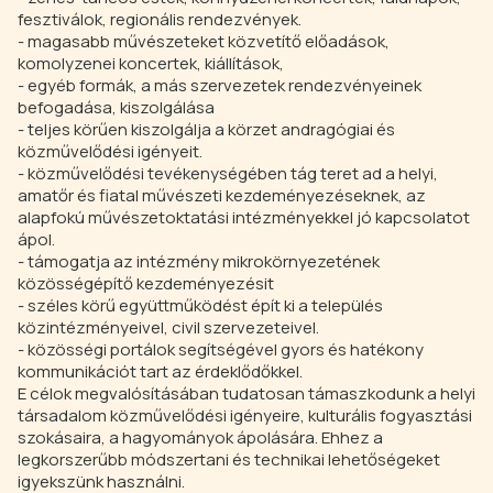
fesztiválok, regionális rendezvények.
- magasabb művészeteket közvetítő előadások,
komolyzenei koncertek, kiállítások,
- egyéb formák, a más szervezetek rendezvényeinek
befogadása, kiszolgálása
- teljes körűen kiszolgálja a körzet andragógiai és
közművelődési igényeit.
- közművelődési tevékenységében tág teret ad a helyi,
amatőr és fiatal művészeti kezdeményezéseknek, az
alapfokú művészetoktatási intézményekkel jó kapcsolatot
ápol.
- támogatja az intézmény mikrokörnyezetének
közösségépítő kezdeményezésit
- széles körű együttműködést épít ki a település
közintézményeivel, civil szervezeteivel.
- közösségi portálok segítségével gyors és hatékony
kommunikációt tart az érdeklődőkkel.
E célok megvalósításában tudatosan támaszkodunk a helyi
társadalom közművelődési igényeire, kulturális fogyasztási
szokásaira, a hagyományok ápolására. Ehhez a
legkorszerűbb módszertani és technikai lehetőségeket
igyekszünk használni.