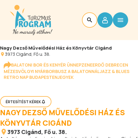
Nagy Dezső Művelődési Ház és Könyvtár Cigánd
3973
Cigánd
, Fő u. 38.
BALATONI BOR ÉS KENYÉR ÜNNEP
ZENEERDŐ DEBRECEN
MÉZESVÖLGYI NYÁR
BORBUSZ A BALATONNÁL
JAZZ & BLUES
RETRO NAP BUDAPESTEN
JEGYEK
ÉRTESÍTÉST KÉREK
NAGY DEZSŐ MŰVELŐDÉSI HÁZ ÉS
KÖNYVTÁR CIGÁND
3973
Cigánd
, Fő u. 38.