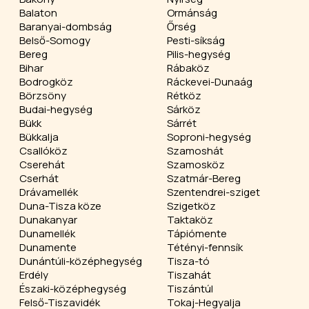
Balaton
Ormánság
Baranyai-dombság
Őrség
Belső-Somogy
Pesti-síkság
Bereg
Pilis-hegység
Bihar
Rábaköz
Bodrogköz
Ráckevei-Dunaág
Börzsöny
Rétköz
Budai-hegység
Sárköz
Bükk
Sárrét
Bükkalja
Soproni-hegység
Csallóköz
Szamoshát
Cserehát
Szamosköz
Cserhát
Szatmár-Bereg
Drávamellék
Szentendrei-sziget
Duna-Tisza köze
Szigetköz
Dunakanyar
Taktaköz
Dunamellék
Tápiómente
Dunamente
Tétényi-fennsík
Dunántúli-középhegység
Tisza-tó
Erdély
Tiszahát
Északi-középhegység
Tiszántúl
Felső-Tiszavidék
Tokaj-Hegyalja