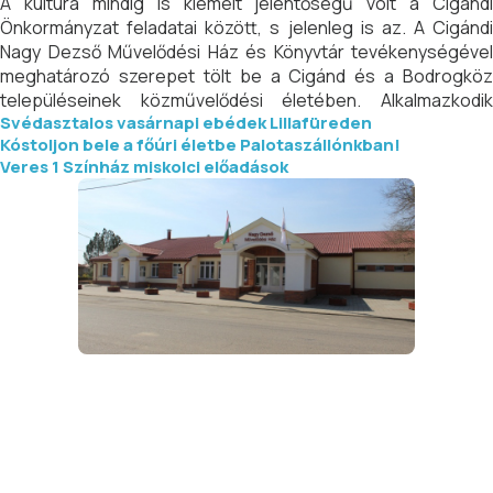
A kultúra mindig is kiemelt jelentőségű volt a Cigándi
Önkormányzat feladatai között, s jelenleg is az. A Cigándi
Nagy Dezső Művelődési Ház és Könyvtár tevékenységével
meghatározó szerepet tölt be a Cigánd és a Bodrogköz
településeinek közművelődési életében. Alkalmazkodik
Svédasztalos vasárnapi ebédek Lillafüreden
közvetlen környezete művelődési igényeihez, elvárásaihoz
Kóstoljon bele a főúri életbe Palotaszállónkban!
és kielégíti a lakosság művelődési igényeit. Tartalmi munkája
Veres 1 Színház miskolci előadások
igen sokrétű és változatos. Programokat, rendezvényeket
szervez, kiemelten kezelve a rétegművelődést és felvállalva
a kulturált szórakozást. Nagy hangsúlyt fektet a
hagyományok ápolására és azok kibővítésére, megújítására.