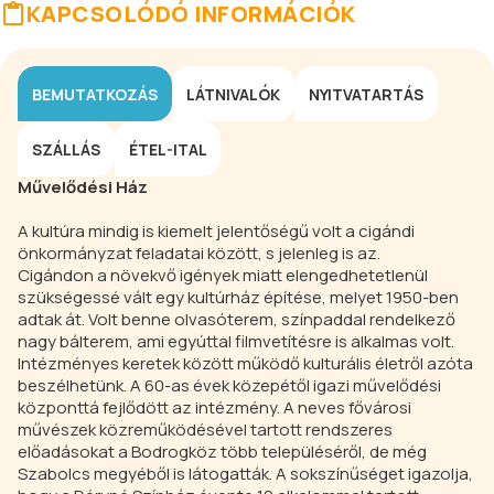
KAPCSOLÓDÓ INFORMÁCIÓK
BEMUTATKOZÁS
LÁTNIVALÓK
NYITVATARTÁS
SZÁLLÁS
ÉTEL-ITAL
Művelődési Ház
A kultúra mindig is kiemelt jelentőségű volt a cigándi
önkormányzat feladatai között, s jelenleg is az.
Cigándon a növekvő igények miatt elengedhetetlenül
szükségessé vált egy kultúrház építése, melyet 1950-ben
adtak át. Volt benne olvasóterem, színpaddal rendelkező
nagy bálterem, ami egyúttal filmvetítésre is alkalmas volt.
Intézményes keretek között működő kulturális életről azóta
beszélhetünk. A 60-as évek közepétől igazi művelődési
központtá fejlődött az intézmény. A neves fővárosi
művészek közreműködésével tartott rendszeres
előadásokat a Bodrogköz több településéről, de még
Szabolcs megyéből is látogatták. A sokszínűséget igazolja,