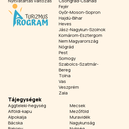
Nyitvatartás változás
Csongrád-Csanád
Fejér
Győr-Moson-Sopron
Hajdú-Bihar
Heves
Jász-Nagykun-Szolnok
Komárom-Esztergom
Nem Magyarország
Nógrád
Pest
Somogy
Szabolcs-Szatmár-
Bereg
Tolna
Vas
Veszprém
Zala
Tájegységek
Aggteleki-hegység
Mecsek
Alföldi-kapu
Mezőföld
Alpokalja
Muravidék
Bácska
Nagykunság
Bakony
Nyírség