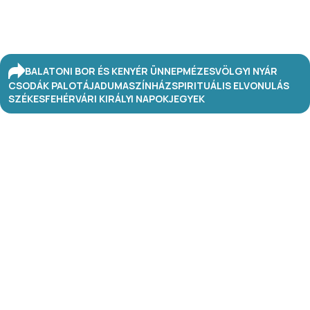
BALATONI BOR ÉS KENYÉR ÜNNEP
MÉZESVÖLGYI NYÁR
CSODÁK PALOTÁJA
DUMASZÍNHÁZ
SPIRITUÁLIS ELVONULÁS
SZÉKESFEHÉRVÁRI KIRÁLYI NAPOK
JEGYEK