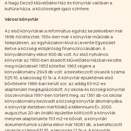
A Nagy Dezső Művelődési Ház és Könyvtár valóban a
kultúra háza, a közösségek igazi színtere.
Városi könyvtár
Az első könyvtárak a református egyház kezelésében már
1898-tól léteztek. 1934-ben már 4 könyvtár működik a
településen, az egyháziakon kívül a Levente Egyesület
illetve a községi elöljáróság finanszírozásában. A
könyvállomány ekkor 600 db volt. Az első nyilvános
könyvtár az 1950-ben átadott Művelődési Házban kezdte
meg működését 1953 kötettel. 1963 végére a
könyvállomány 2949 db volt, a beiratkozott olvasók száma
525 fő, a lakosság 10 %-a. A könyvtár épületének első
bővítésére 1986-ban került sor, az addig 63 m2-es
alapterület megduplázódott. Az iskolai és községi könyvtár
összevonása 1997-ben történt meg, az 1361 db-os iskolai
könyvállomány beolvadt a községi könyvtár állományába.
A könyvtár életében mérföldkő a Millenniumi Év. 2000.
augusztus 20-án önálló épületbe költözött a könyvtár,
melynek alapterülete 153 m2-re bővült, a könyvtári
dokumentumok száma ekkor már 16061 db, a beiratkozott
olvasók száma 631 fő, a lakosság 17 %-a. A könyvtár