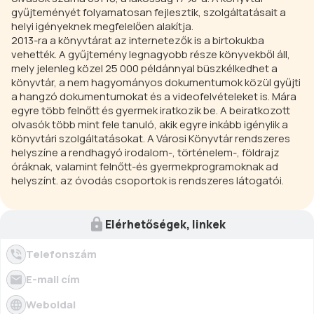
gyűjteményét folyamatosan fejlesztik, szolgáltatásait a
helyi igényeknek megfelelően alakítja.
2013-ra a könyvtárat az internetezők is a birtokukba
vehették. A gyűjtemény legnagyobb része könyvekből áll,
mely jelenleg közel 25 000 példánnyal büszkélkedhet a
könyvtár, a nem hagyományos dokumentumok közül gyűjti
a hangzó dokumentumokat és a videofelvételeket is. Mára
egyre több felnőtt és gyermek iratkozik be. A beiratkozott
olvasók több mint fele tanuló, akik egyre inkább igénylik a
könyvtári szolgáltatásokat. A Városi Könyvtár rendszeres
helyszíne a rendhagyó irodalom-, történelem-, földrajz
óráknak, valamint felnőtt-és gyermekprogramoknak ad
helyszínt. az óvodás csoportok is rendszeres látogatói.
Elérhetőségek, linkek
Telefonszám
E-mail cím
Weboldal