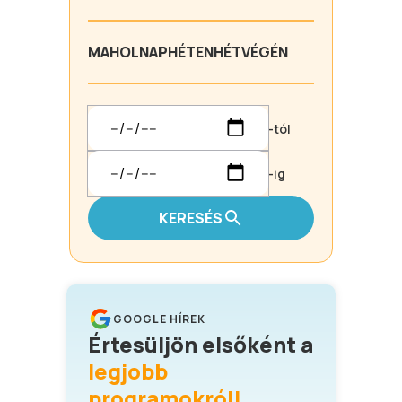
MA
HOLNAP
HÉTEN
HÉTVÉGÉN
-tól
-ig
KERESÉS
GOOGLE HÍREK
Értesüljön elsőként a
legjobb
programokról!