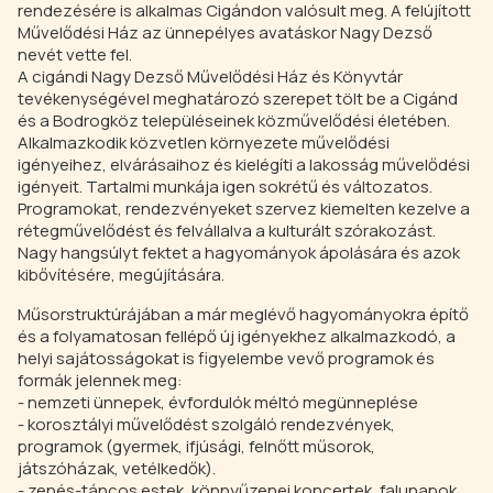
rendezésére is alkalmas Cigándon valósult meg. A felújított
Művelődési Ház az ünnepélyes avatáskor Nagy Dezső
nevét vette fel.
A cigándi Nagy Dezső Művelődési Ház és Könyvtár
tevékenységével meghatározó szerepet tölt be a Cigánd
és a Bodrogköz településeinek közművelődési életében.
Alkalmazkodik közvetlen környezete művelődési
igényeihez, elvárásaihoz és kielégíti a lakosság művelődési
igényeit. Tartalmi munkája igen sokrétű és változatos.
Programokat, rendezvényeket szervez kiemelten kezelve a
rétegművelődést és felvállalva a kulturált szórakozást.
Nagy hangsúlyt fektet a hagyományok ápolására és azok
kibővítésére, megújítására.
Műsorstruktúrájában a már meglévő hagyományokra építő
és a folyamatosan fellépő új igényekhez alkalmazkodó, a
helyi sajátosságokat is figyelembe vevő programok és
formák jelennek meg:
- nemzeti ünnepek, évfordulók méltó megünneplése
- korosztályi művelődést szolgáló rendezvények,
programok (gyermek, ifjúsági, felnőtt műsorok,
játszóházak, vetélkedők).
- zenés-táncos estek, könnyűzenei koncertek, falunapok,