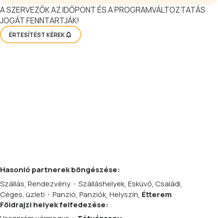
A SZERVEZŐK AZ IDŐPONT ÉS A PROGRAMVÁLTOZTATÁS
JOGÁT FENNTARTJÁK!
ÉRTESÍTÉST KÉREK
Hasonló
partnerek
böngészése:
Szállás
,
Rendezvény
Szálláshelyek
,
Esküvő
,
Családi
,
Céges, üzleti
Panzió
,
Panziók
,
Helyszín
,
Étterem
Földrajzi helyek felfedezése: