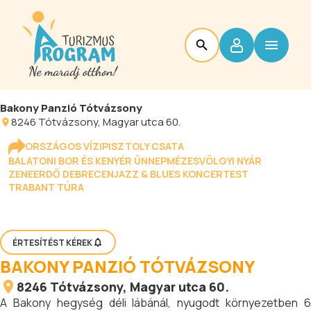
Bakony Panzió Tótvázsony
8246
Tótvázsony
, Magyar utca 60.
ORSZÁGOS VÍZIPISZTOLY CSATA
BALATONI BOR ÉS KENYÉR ÜNNEP
MÉZESVÖLGYI NYÁR
ZENEERDŐ DEBRECEN
JAZZ & BLUES KONCERTEST
TRABANT TÚRA
ÉRTESÍTÉST KÉREK
BAKONY PANZIÓ TÓTVÁZSONY
8246
Tótvázsony
, Magyar utca 60.
A Bakony hegység déli lábánál, nyugodt környezetben 6