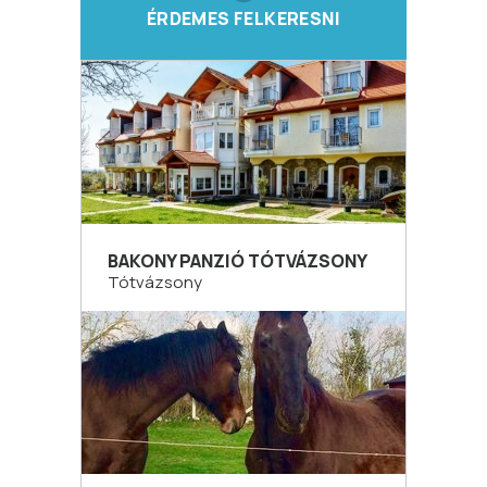
ÉRDEMES FELKERESNI
BAKONY PANZIÓ TÓTVÁZSONY
Tótvázsony