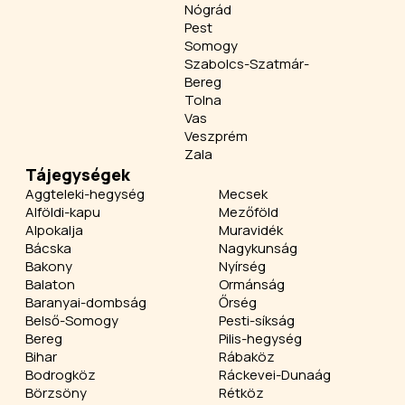
Nógrád
Pest
Somogy
Szabolcs-Szatmár-
Bereg
Tolna
Vas
Veszprém
Zala
Tájegységek
Aggteleki-hegység
Mecsek
Alföldi-kapu
Mezőföld
Alpokalja
Muravidék
Bácska
Nagykunság
Bakony
Nyírség
Balaton
Ormánság
Baranyai-dombság
Őrség
Belső-Somogy
Pesti-síkság
Bereg
Pilis-hegység
Bihar
Rábaköz
Bodrogköz
Ráckevei-Dunaág
Börzsöny
Rétköz