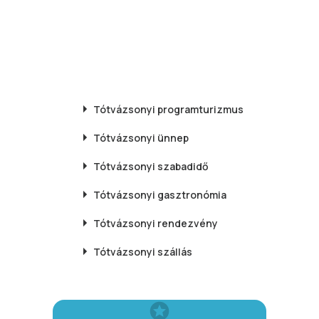
Tótvázsonyi
programturizmus
Tótvázsonyi
ünnep
Tótvázsonyi
szabadidő
Tótvázsonyi
gasztronómia
Tótvázsonyi
rendezvény
Tótvázsonyi
szállás