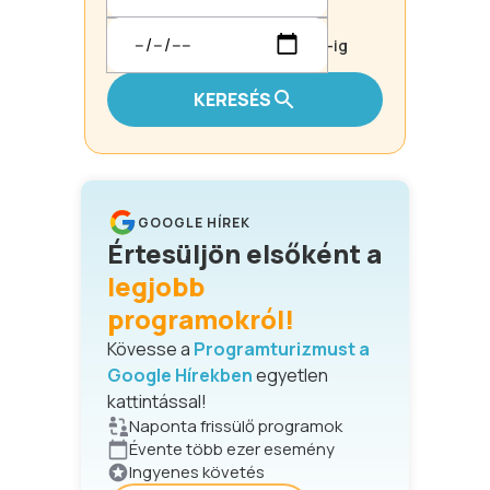
-ig
KERESÉS
GOOGLE HÍREK
Értesüljön elsőként a
legjobb
programokról!
Kövesse a
Programturizmust a
Google Hírekben
egyetlen
kattintással!
Naponta frissülő programok
Évente több ezer esemény
Ingyenes követés