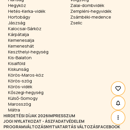
Hegyköz
Zalai-dombvidék
Hetés-Kerka-vidék
Zempléni-hegyvidék
Hortobágy
Zsámbéki-medence
Jászság
Zselic
Kalocsai-Sárköz
Kárpátalja
Kemenesalja
Kemeneshát
Keszthelyi-hegység
Kis-Balaton
Kisalföld
Kiskunság
Körös-Maros-köz
Körös-szög
Körös-vidék
Kőszegi-hegység
Külső-Somogy
Marosszög
Mátra
HIRDETÉSI DÍJAK 2026
IMPRESSZUM
JOGI NYILATKOZAT - ÁSZF
ADATVÉDELEM
PROGRAMVÁLTOZÁS
NYITVATARTÁS VÁLTOZÁS
FACEBOOK