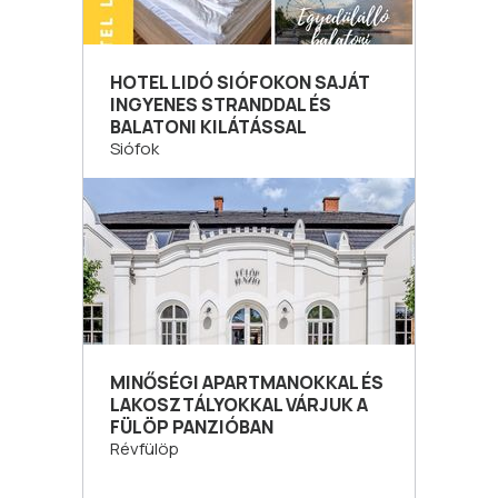
HOTEL LIDÓ SIÓFOKON SAJÁT
INGYENES STRANDDAL ÉS
BALATONI KILÁTÁSSAL
Siófok
MINŐSÉGI APARTMANOKKAL ÉS
LAKOSZTÁLYOKKAL VÁRJUK A
FÜLÖP PANZIÓBAN
Révfülöp