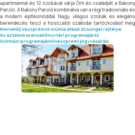
apartmannal és 12 szobával várja Önt és családját a Bakony
Panzió. A Bakony Panzió kombinálva van a régi tradicionális és
a modern építésmóddal. Nagy, világos szobák és elegáns
berendezés teszi a hosszabb szállodai tartózkodást még
Menekülj Veszprém!
A múmia átka
A dzsungel rejtélye
kényelmesebbé. Minden apartman és szoba fürdőszobás,
Az aztékok aranya
Könyvtári programajánló
saját erkéllyel, terasszal rendelkezik, továbbá TV-vel és
Színházi programajánló
Veszprémi jegyvásárlás
hűtőszekrénnyel felszerelt.