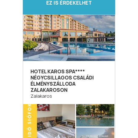
EZ IS ÉRDEKELHET
HOTEL KAROS SPA****
NÉGYCSILLAGOS CSALÁDI
ÉLMÉNYSZÁLLODA
ZALAKAROSON
Zalakaros