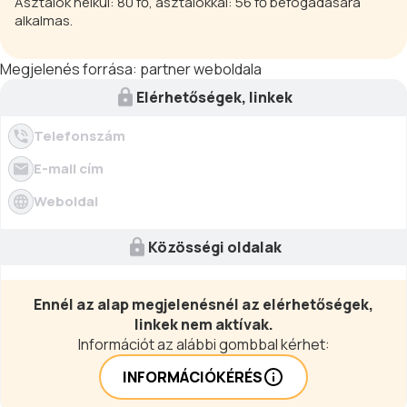
Asztalok nélkül: 80 fő, asztalokkal: 56 fő befogadására
alkalmas.
Megjelenés forrása:
partner weboldala
Elérhetőségek, linkek
Telefonszám
E-mail cím
Weboldal
Közösségi oldalak
Ennél az alap megjelenésnél az elérhetőségek,
linkek nem aktívak.
Információt az alábbi gombbal kérhet:
INFORMÁCIÓKÉRÉS