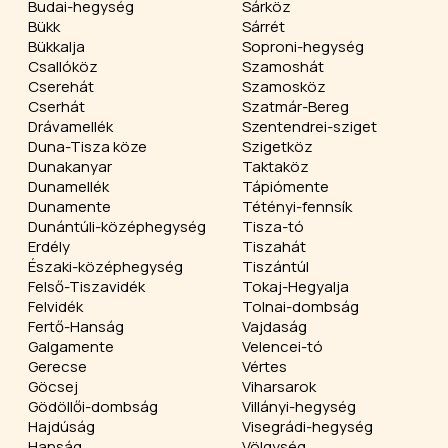
Budai-hegység
Sárköz
Bükk
Sárrét
Bükkalja
Soproni-hegység
Csallóköz
Szamoshát
Cserehát
Szamosköz
Cserhát
Szatmár-Bereg
Drávamellék
Szentendrei-sziget
Duna-Tisza köze
Szigetköz
Dunakanyar
Taktaköz
Dunamellék
Tápiómente
Dunamente
Tétényi-fennsík
Dunántúli-középhegység
Tisza-tó
Erdély
Tiszahát
Északi-középhegység
Tiszántúl
Felső-Tiszavidék
Tokaj-Hegyalja
Felvidék
Tolnai-dombság
Fertő-Hanság
Vajdaság
Galgamente
Velencei-tó
Gerecse
Vértes
Göcsej
Viharsarok
Gödöllői-dombság
Villányi-hegység
Hajdúság
Visegrádi-hegység
Hanság
Völgység