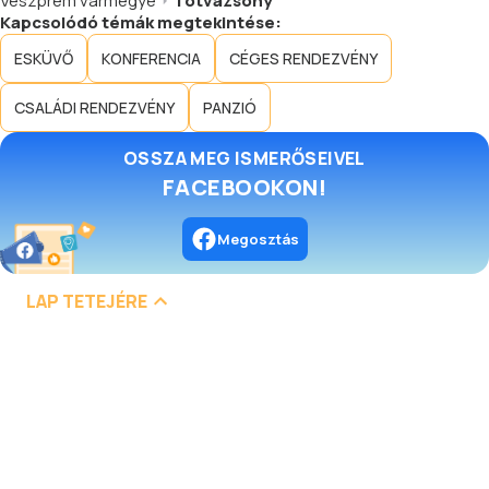
Veszprém vármegye
Tótvázsony
Kapcsolódó témák megtekintése:
ESKÜVŐ
KONFERENCIA
CÉGES RENDEZVÉNY
CSALÁDI RENDEZVÉNY
PANZIÓ
OSSZA MEG ISMERŐSEIVEL
FACEBOOKON!
Megosztás
LAP TETEJÉRE