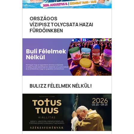
ORSZÁGOS
VÍZIPISZTOLYCSATA HAZAI
FÜRDŐINKBEN
BULIZZ FÉLELMEK NÉLKÜL!