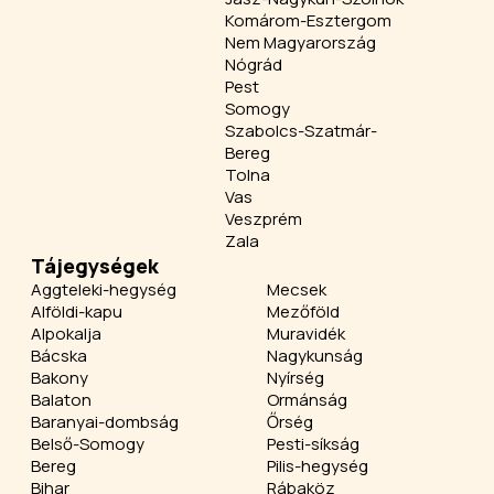
Komárom-Esztergom
Nem Magyarország
Nógrád
Pest
Somogy
Szabolcs-Szatmár-
Bereg
Tolna
Vas
Veszprém
Zala
Tájegységek
Aggteleki-hegység
Mecsek
Alföldi-kapu
Mezőföld
Alpokalja
Muravidék
Bácska
Nagykunság
Bakony
Nyírség
Balaton
Ormánság
Baranyai-dombság
Őrség
Belső-Somogy
Pesti-síkság
Bereg
Pilis-hegység
Bihar
Rábaköz