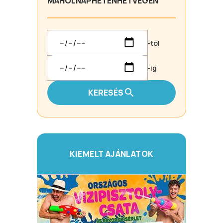
MA
HOLNAP
HÉTEN
HÉTVÉGÉN
-tól
-ig
KERESÉS
KIEMELT AJÁNLATOK