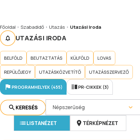
Főoldal
Szabadidő
Utazás
Utazási iroda
UTAZÁSI IRODA
BELFÖLD
BEUTAZTATÁS
KÜLFÖLD
LOVAS
REPÜLŐJEGY
UTAZÁSKÖZVETÍTŐ
UTAZÁSSZERVEZŐ
PROGRAMHELYEK (455)
PR-CIKKEK (3)
Népszerűség
KERESÉS
LISTANÉZET
TÉRKÉPNÉZET