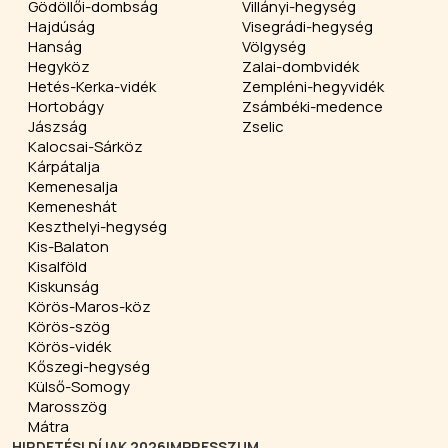
Gödöllői-dombság
Villányi-hegység
Hajdúság
Visegrádi-hegység
Hanság
Völgység
Hegyköz
Zalai-dombvidék
Hetés-Kerka-vidék
Zempléni-hegyvidék
Hortobágy
Zsámbéki-medence
Jászság
Zselic
Kalocsai-Sárköz
Kárpátalja
Kemenesalja
Kemeneshát
Keszthelyi-hegység
Kis-Balaton
Kisalföld
Kiskunság
Körös-Maros-köz
Körös-szög
Körös-vidék
Kőszegi-hegység
Külső-Somogy
Marosszög
Mátra
HIRDETÉSI DÍJAK 2026
IMPRESSZUM