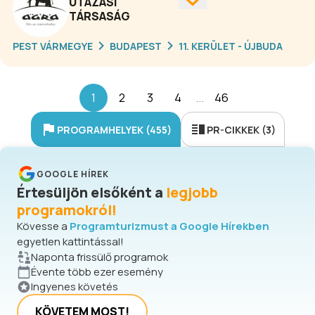
UTAZÁSI
utolsósorban a magyar horgászati
TÁRSASÁG
lehetőségeket is.
PEST VÁRMEGYE
BUDAPEST
11. KERÜLET - ÚJBUDA
1
2
3
4
...
46
PROGRAMHELYEK (455)
PR-CIKKEK (3)
GOOGLE HÍREK
Értesüljön elsőként a
legjobb
programokról!
Kövesse a
Programturizmust a Google Hírekben
egyetlen kattintással!
Naponta frissülő programok
Évente több ezer esemény
Ingyenes követés
KÖVETEM MOST!