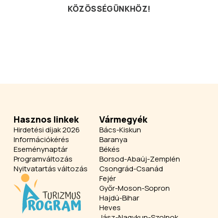
KÖZÖSSÉGÜNKHÖZ!
Hasznos linkek
Vármegyék
Hirdetési díjak 2026
Bács-Kiskun
Információkérés
Baranya
Eseménynaptár
Békés
Programváltozás
Borsod-Abaúj-Zemplén
Nyitvatartás változás
Csongrád-Csanád
Fejér
Győr-Moson-Sopron
Hajdú-Bihar
Heves
Jász-Nagykun-Szolnok