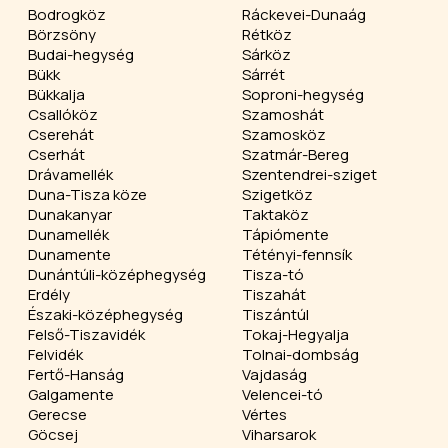
Bodrogköz
Ráckevei-Dunaág
Börzsöny
Rétköz
Budai-hegység
Sárköz
Bükk
Sárrét
Bükkalja
Soproni-hegység
Csallóköz
Szamoshát
Cserehát
Szamosköz
Cserhát
Szatmár-Bereg
Drávamellék
Szentendrei-sziget
Duna-Tisza köze
Szigetköz
Dunakanyar
Taktaköz
Dunamellék
Tápiómente
Dunamente
Tétényi-fennsík
Dunántúli-középhegység
Tisza-tó
Erdély
Tiszahát
Északi-középhegység
Tiszántúl
Felső-Tiszavidék
Tokaj-Hegyalja
Felvidék
Tolnai-dombság
Fertő-Hanság
Vajdaság
Galgamente
Velencei-tó
Gerecse
Vértes
Göcsej
Viharsarok