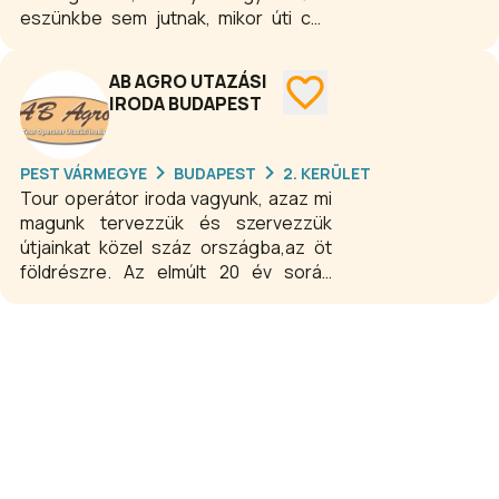
eszünkbe sem jutnak, mikor úti célt
választunk, holott csodás kincseket
rejtenek.
AB AGRO UTAZÁSI
IRODA BUDAPEST
PEST VÁRMEGYE
BUDAPEST
2. KERÜLET
Tour operátor iroda vagyunk, azaz mi
magunk tervezzük és szervezzük
útjainkat közel száz országba,az öt
földrészre. Az elmúlt 20 év során
irodánk igen jelentős mennyiségű
tőkét halmozott fel: a rendszeresen
velünk tartó barátok, kedves
ismerősök egyre bővülő körét, emberi
kapcsolatokat, ami az
elszemélytelenedő világunkban
pótolhatatlan kincs. Természeten ezt
a `vagyont` szeretnénk tovább
gyarapítani. Új és új úti célokkal, a