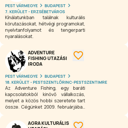
tekinthető, de vannak olyan
PEST VÁRMEGYE
BUDAPEST
tulajdonságok, amiket ugyan az
7. KERÜLET - ERZSÉBETVÁROS
utazásaink által élünk meg a
Kínálatunkban találnak kulturális
legnagyobb dózisban, felhasználásuk
körutazásokat, hétvégi programokat,
mégis a mindennapokban történik.
nyelvtanfolyamot és tengerparti
Minden egyes utazással kilépsz a
nyaralásokat.
komfortzónádból, ami bátorságot és
önbizalmat ad. Olyan tulajdonságaid
ADVENTURE
fedezheted fel magadban, melyeket
FISHING UTAZÁSI
addig el sem tudtál képzelni, hogy
IRODA
benned vannak.
PEST VÁRMEGYE
BUDAPEST
18. KERÜLET - PESTSZENTLŐRINC-PESTSZENTIMRE
Az Adventure Fishing, egy baráti
kapcsolatokból kinövő vállalkozás,
melyet a közös hobbi szeretete tart
össze. Cégünket 2009. februárjában
alapítottuk azzal a szándékkal, hogy
megismertessük honfitársainkkal a
AGRA KULTURÁLIS
külföldi horgászvizeket, és nem