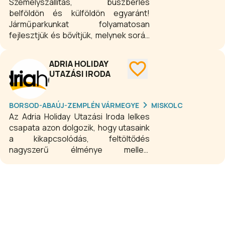
Személyszállítás, buszbérlés
belföldön és külföldön egyaránt!
Járműparkunkat folyamatosan
fejlesztjük és bővítjük, melynek során
nagy hangsúlyt fektetünk mind az
utazóközönség igényeire, mind a
ADRIA HOLIDAY
környezetvédelmi előírásokra.
UTAZÁSI IRODA
Járműveink a nemzetközi különjárati
személyszállítás feltételeinek
maximálisan megfelelnek. Újabban
BORSOD-ABAÚJ-ZEMPLÉN VÁRMEGYE
MISKOLC
beépített GPS rendszerünk biztosítja,
Az Adria Holiday Utazási Iroda lelkes
hogy percről percre figyelemmel
csapata azon dolgozik, hogy utasaink
kísérhetjük az autóbuszok napi
a kikapcsolódás, feltöltődés
mozgását. Sofőrjeink kezdetektől
nagyszerű élménye mellett
kísérnek bennünket. Fontos
ismeretekben is gyarapodjanak.
számunkra tapasztalatuk, nagy
vezetési rutinjuk, kiváló bel- és külföldi
helyismeretük és nemcsak mi
kollégák, de a megrendelők is
ragaszkodnak hozzájuk.