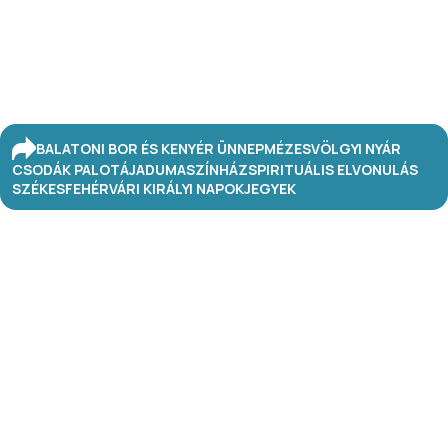
BALATONI BOR ÉS KENYÉR ÜNNEP
MÉZESVÖLGYI NYÁR
CSODÁK PALOTÁJA
DUMASZÍNHÁZ
SPIRITUÁLIS ELVONULÁS
SZÉKESFEHÉRVÁRI KIRÁLYI NAPOK
JEGYEK