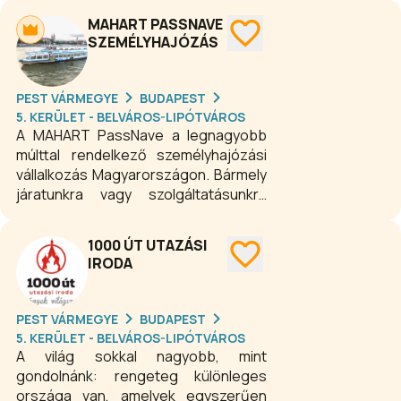
MAHART PASSNAVE
SZEMÉLYHAJÓZÁS
PEST VÁRMEGYE
BUDAPEST
5. KERÜLET - BELVÁROS-LIPÓTVÁROS
A MAHART PassNave a legnagyobb
múlttal rendelkező személyhajózási
vállalkozás Magyarországon. Bármely
járatunkra vagy szolgáltatásunkra
esik is a választása, munkatársaink
hosszú évek tapasztalatával segítik
1000 ÚT UTAZÁSI
az utazás megvalósulását. Utazzanak
IRODA
velünk, várjuk Önöket a fedélzeten!
PEST VÁRMEGYE
BUDAPEST
5. KERÜLET - BELVÁROS-LIPÓTVÁROS
A világ sokkal nagyobb, mint
gondolnánk: rengeteg különleges
országa van, amelyek egyszerűen