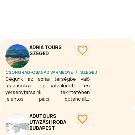
ADRIA TOURS
SZEGED
CSONGRÁD-CSANÁD VÁRMEGYE
SZEGED
Cégünk az adriai térségbe való
utazásokra specializálódott és
versenytársaink tekintetében
jelentős piaci potenciállal
rendelkezünk, amelyet a
folyamatosan bővülő vevőkörnek és a
ADUTOURS
többéves utaztatási
UTAZÁSI IRODA
tapasztalatainknak köszönhetünk. A
BUDAPEST
kalandvágy szinte természetesnek