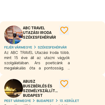
meglévők tartalmasabbá tételével, az
egyéni kívánságok figyelembe
vételével úgy érezzük, erre meg is
van az esélyünk, kivált, ha a velünk
utazók szép élményeiket, jó
ABC TRAVEL
tapasztalataikat másokkal is
UTAZÁSI IRODA
megosztják, irodánk jó hírnevét keltik.
SZÉKESFEHÉRVÁR
FEJÉR VÁRMEGYE
SZÉKESFEHÉRVÁR
Az ABC TRAVEL Utazási Iroda több,
mint 15 éve áll az utazni vágyók
szolgálatában. Ars poeticánk a
megalakulás óta a pontosság, a
megbízhatóság, és az Utasaink
bizalmának megszerzése és
ABUSZ
megtartása. Visszatérő Utasaink ezt
BUSZBÉRLÉS ÉS
bizonyítják!
SZEMÉLYSZÁLLÍTÁS
BUDAPEST
PEST VÁRMEGYE
BUDAPEST
13. KERÜLET