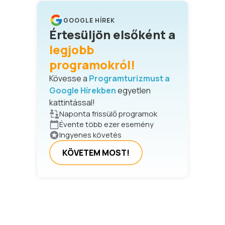
GOOGLE HÍREK
Értesüljön elsőként a
legjobb
programokról!
Kövesse a
Programturizmust a
Google Hírekben
egyetlen
kattintással!
Naponta frissülő programok
Évente több ezer esemény
Ingyenes követés
KÖVETEM MOST!