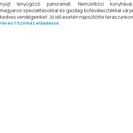
nyújt lenyűgöző panorámát. Nemzetközi konyhával,
magyaros specialitásokkal és gazdag büféválasztékkal várja
kedves vendégeinket. Jó idő esetén napsütötte teraszunkon
Veres 1 Színház előadások
is elfogyaszthatja a bőséges kínálatunkból választott
ételeket.