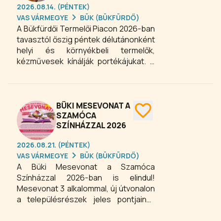
2026.08.14. (PÉNTEK)
VAS VÁRMEGYE
BÜK (BÜKFÜRDŐ)
A Bükfürdői Termelői Piacon 2026-ban
tavasztól őszig péntek délutánonként
helyi és környékbeli termelők,
kézművesek kínálják portékájukat. A
Bükre látogató vendégek nemcsak a
páratlan gyógyvízzel és a lebilincselő
környezettel tudnak feltöltődni,
hanem megkóstolhatják és
BÜKI MESEVONAT A
otthonukba vihetik a környék ízeit is -
SZAMÓCA
SZÍNHÁZZAL 2026
azaz a Bükfürdői Esszenciát. A piaci
kavalkádban az árusok kizárólag olyan
2026.08.21. (PÉNTEK)
portékát kínáljanak, amelyek
VAS VÁRMEGYE
BÜK (BÜKFÜRDŐ)
hagyományos eljárással, helyben
A Büki Mesevonat a Szamóca
vagy a környéken készülnek és
Színházzal 2026-ban is elindul!
magukban hordozzák a fürdőváros és
Mesevonat 3 alkalommal, új útvonalon
szűkebb környezetének ízét és
a településrészek jeles pontjainak
zamatát.
érintésével, büki mesékkel és