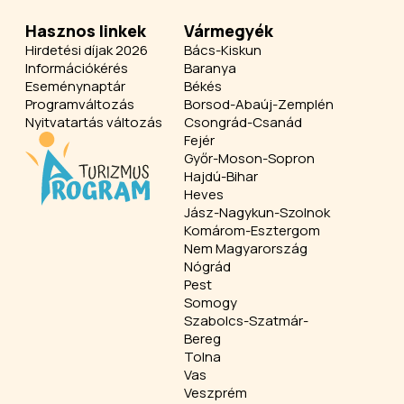
Hasznos linkek
Vármegyék
Hirdetési díjak 2026
Bács-Kiskun
Információkérés
Baranya
Eseménynaptár
Békés
Programváltozás
Borsod-Abaúj-Zemplén
Nyitvatartás változás
Csongrád-Csanád
Fejér
Győr-Moson-Sopron
Hajdú-Bihar
Heves
Jász-Nagykun-Szolnok
Komárom-Esztergom
Nem Magyarország
Nógrád
Pest
Somogy
Szabolcs-Szatmár-
Bereg
Tolna
Vas
Veszprém