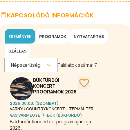
KAPCSOLÓDÓ INFORMÁCIÓK
ESEMÉNYEK
PROGRAMOK
NYITVATARTÁS
SZÁLLÁS
Népszerűség
Találatok száma:
7
BÜKFÜRDŐI
KONCERT
PROGRAMOK 2026
2026.08.08. (SZOMBAT)
VARNYÚ COUNTRY KONCERT – TERMÁL TÉR
VAS VÁRMEGYE
BÜK (BÜKFÜRDŐ)
Bükfürdői koncertek programajánlója
2026.