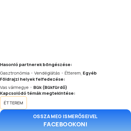
Hasonló
partnerek
böngészése:
Gasztronómia
Vendéglátás
Étterem
,
Egyéb
Földrajzi helyek felfedezése:
Vas vármegye
Bük (Bükfürdő)
Kapcsolódó témák megtekintése:
ÉTTEREM
OSSZA MEG ISMERŐSEIVEL
FACEBOOKON!