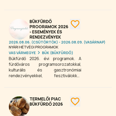
BÜKFÜRDŐ
PROGRAMOK 2026
- ESEMÉNYEK ÉS
RENDEZVÉNYEK
2026.08.06. (CSÜTÖRTÖK) - 2026.08.09. (VASÁRNAP)
NYÁRI HÉTVÉGI PROGRAMOK
VAS VÁRMEGYE
BÜK (BÜKFÜRDŐ)
Bükfürdő 2026. évi programok. A
fürdőváros programsorozatokkal,
kulturális és gasztronómiai
rendezvényekkel, fesztiválokkal,
hagyományőrző programokkal várja a
kikapcsolódni, pihenni, üdülni vágyó
látogatókat.
TERMELŐI PIAC
BÜKFÜRDŐ 2026