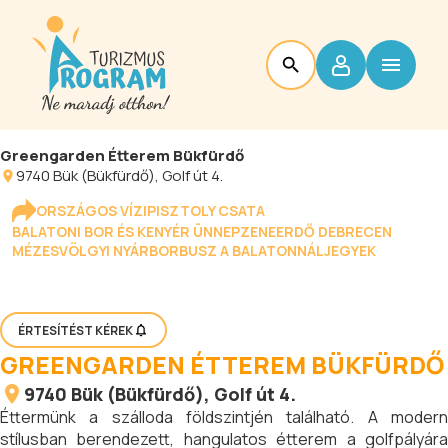
Greengarden Étterem Bükfürdő
9740
Bük (Bükfürdő)
, Golf út 4.
ORSZÁGOS VÍZIPISZTOLY CSATA
BALATONI BOR ÉS KENYÉR ÜNNEP
ZENEERDŐ DEBRECEN
MÉZESVÖLGYI NYÁR
BORBUSZ A BALATONNÁL
JEGYEK
ÉRTESÍTÉST KÉREK
GREENGARDEN ÉTTEREM BÜKFÜRDŐ
9740
Bük (Bükfürdő)
, Golf út 4.
Éttermünk a szálloda földszintjén található. A modern
stílusban berendezett, hangulatos étterem a golfpályára