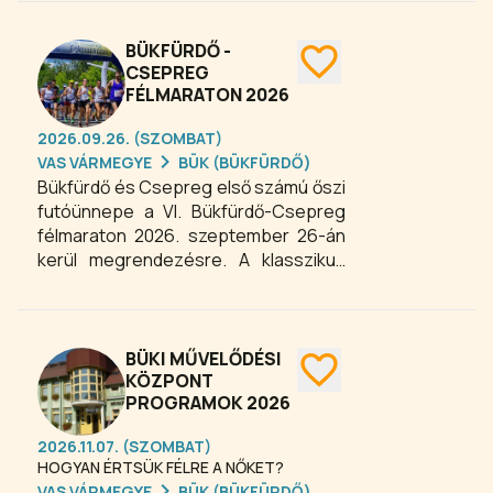
kvízjátékkal.
BÜKFÜRDŐ -
CSEPREG
FÉLMARATON 2026
2026.09.26. (SZOMBAT)
VAS VÁRMEGYE
BÜK (BÜKFÜRDŐ)
Bükfürdő és Csepreg első számú őszi
futóünnepe a VI. Bükfürdő-Csepreg
félmaraton 2026. szeptember 26-án
kerül megrendezésre. A klasszikus
maraton futók mellett a rövidebb
távok kedvelőit is örömmel várjuk, sőt
azokat az egyéni indulókat, baráti
társaságokat és családokat is, akik
BÜKI MŰVELŐDÉSI
talán életükben először kóstolnak
KÖZPONT
PROGRAMOK 2026
bele egy ilyen esemény hangulatába.
Idén már számítunk a négylábú
2026.11.07. (SZOMBAT)
családtagokra is! Szurkolóként se
HOGYAN ÉRTSÜK FÉLRE A NŐKET?
maradjatok otthon! Kell a biztatásod,
VAS VÁRMEGYE
BÜK (BÜKFÜRDŐ)