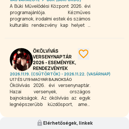
támogatásod!
A Büki Művelődési Központ 2026. évi
programajánlója. Kézműves
programok, irodalmi estek és számos
kulturális rendezvény kap helyet a
népszerű büki közösségi
találkozóhelyen. Az intézményben
kapott helyet a Városi Könyvtár és
hozzá tartoznak a Büki
ÖKÖLVÍVÁS
Sportlétesítmények is. Intézményünk
VERSENYNAPTÁR
2026 - ESEMÉNYEK,
egész évben színes programokkal,
RENDEZVÉNYEK
tartalmas szabadidős
2026.11.19. (CSÜTÖRTÖK) - 2026.11.22. (VASÁRNAP)
tevékenységekkel várja az
U17 ÉS U19 MAGYAR BAJNOKSÁG
érdeklődőket.
Ökölvívás 2026. évi versenynaptár.
Hazai versenyek, országos
bajnokságok. Az ökölvívás az egyik
legnépszerűbb küzdősport, amely
fejleszti az erőnlétet, a gyorsaságot,
a kitartást és a koncentrációt. Az
Elérhetőségek, linkek
amatőr és profi bokszversenyek