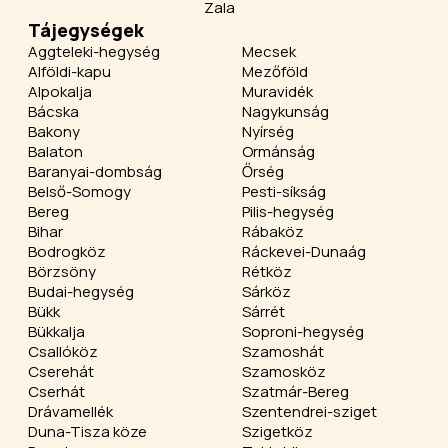
Zala
Tájegységek
Aggteleki-hegység
Mecsek
Alföldi-kapu
Mezőföld
Alpokalja
Muravidék
Bácska
Nagykunság
Bakony
Nyírség
Balaton
Ormánság
Baranyai-dombság
Őrség
Belső-Somogy
Pesti-síkság
Bereg
Pilis-hegység
Bihar
Rábaköz
Bodrogköz
Ráckevei-Dunaág
Börzsöny
Rétköz
Budai-hegység
Sárköz
Bükk
Sárrét
Bükkalja
Soproni-hegység
Csallóköz
Szamoshát
Cserehát
Szamosköz
Cserhát
Szatmár-Bereg
Drávamellék
Szentendrei-sziget
Duna-Tisza köze
Szigetköz