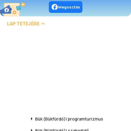
Megosztás
LAP TETEJÉRE
Bük (Bükfürdő)i
programturizmus
Bük (Bükfürdő)i
szabadidő