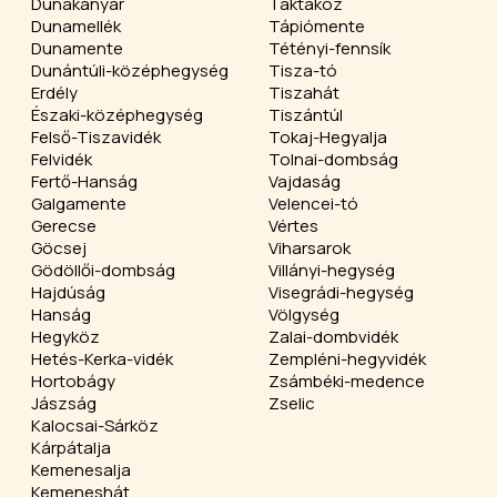
Dunakanyar
Taktaköz
Dunamellék
Tápiómente
Dunamente
Tétényi-fennsík
Dunántúli-középhegység
Tisza-tó
Erdély
Tiszahát
Északi-középhegység
Tiszántúl
Felső-Tiszavidék
Tokaj-Hegyalja
Felvidék
Tolnai-dombság
Fertő-Hanság
Vajdaság
Galgamente
Velencei-tó
Gerecse
Vértes
Göcsej
Viharsarok
Gödöllői-dombság
Villányi-hegység
Hajdúság
Visegrádi-hegység
Hanság
Völgység
Hegyköz
Zalai-dombvidék
Hetés-Kerka-vidék
Zempléni-hegyvidék
Hortobágy
Zsámbéki-medence
Jászság
Zselic
Kalocsai-Sárköz
Kárpátalja
Kemenesalja
Kemeneshát