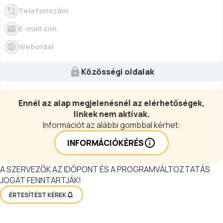
izgalmas mérkőzésekkel várják a
Telefonszám
sportág kedvelőit, ahol a technika, a
taktika és a küzdőszellem egyaránt
E-mail cím
meghatározó szerepet kap.
Weboldal
Közösségi oldalak
Ennél az alap megjelenésnél az elérhetőségek,
linkek nem aktívak.
Információt az alábbi gombbal kérhet:
INFORMÁCIÓKÉRÉS
A SZERVEZŐK AZ IDŐPONT ÉS A PROGRAMVÁLTOZTATÁS
JOGÁT FENNTARTJÁK!
ÉRTESÍTÉST KÉREK