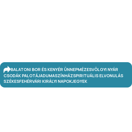
BALATONI BOR ÉS KENYÉR ÜNNEP
MÉZESVÖLGYI NYÁR
CSODÁK PALOTÁJA
DUMASZÍNHÁZ
SPIRITUÁLIS ELVONULÁS
SZÉKESFEHÉRVÁRI KIRÁLYI NAPOK
JEGYEK