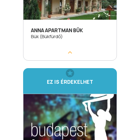
ANNA APARTMAN BÜK
Bük (Bükfürdő)
EZ IS ÉRDEKELHET