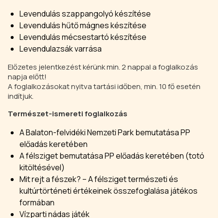
Levendulás szappangolyó készítése
Levendulás hűtő mágnes készítése
Levendulás mécsestartó készítése
Levendulazsák varrása
Előzetes jelentkezést kérünk min. 2 nappal a foglalkozás
napja előtt!
A foglalkozásokat nyitva tartási időben, min. 10 fő esetén
indítjuk.
Természet-ismereti foglalkozás
A Balaton-felvidéki Nemzeti Park bemutatása PP
előadás keretében
A félsziget bemutatása PP előadás keretében (totó
kitöltésével)
Mit rejt a fészek? – A félsziget természeti és
kultúrtörténeti értékeinek összefoglalása játékos
formában
Vízparti nádas játék