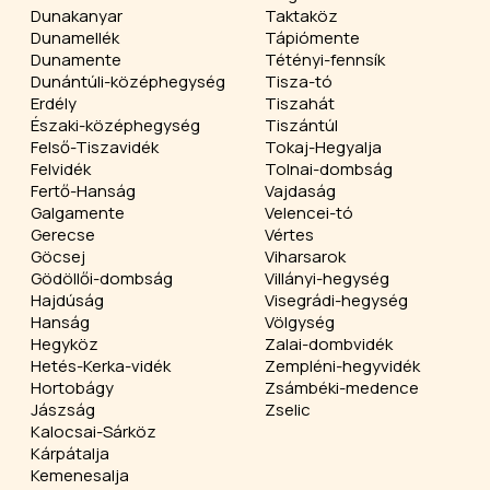
Dunakanyar
Taktaköz
Dunamellék
Tápiómente
Dunamente
Tétényi-fennsík
Dunántúli-középhegység
Tisza-tó
Erdély
Tiszahát
Északi-középhegység
Tiszántúl
Felső-Tiszavidék
Tokaj-Hegyalja
Felvidék
Tolnai-dombság
Fertő-Hanság
Vajdaság
Galgamente
Velencei-tó
Gerecse
Vértes
Göcsej
Viharsarok
Gödöllői-dombság
Villányi-hegység
Hajdúság
Visegrádi-hegység
Hanság
Völgység
Hegyköz
Zalai-dombvidék
Hetés-Kerka-vidék
Zempléni-hegyvidék
Hortobágy
Zsámbéki-medence
Jászság
Zselic
Kalocsai-Sárköz
Kárpátalja
Kemenesalja