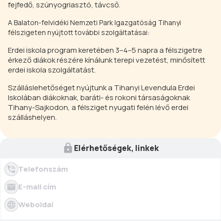
fejfedő, szúnyogriasztó, távcső.
A Balaton-felvidéki Nemzeti Park Igazgatóság Tihanyi
félszigeten nyújtott további szolgáltatásai:
Erdei iskola program keretében 3–4–5 napra a félszigetre
érkező diákok részére kínálunk terepi vezetést, minősített
erdei iskola szolgáltatást.
Szálláslehetőséget nyújtunk a Tihanyi Levendula Erdei
Iskolában diákoknak, baráti- és rokoni társaságoknak
Tihany-Sajkodon, a félsziget nyugati felén lévő erdei
szálláshelyen.
Elérhetőségek, linkek
Telefonszám
E-mail cím
Weboldal