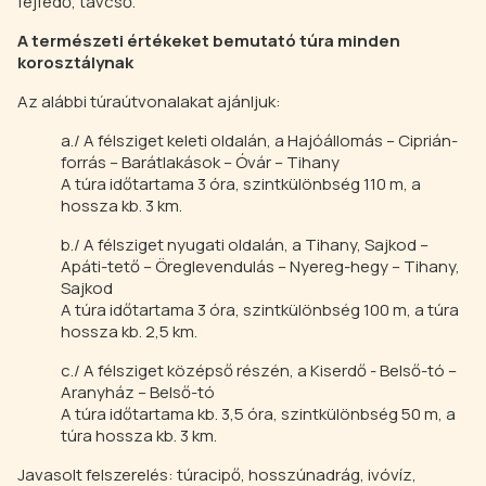
fejfedő, távcső.
A természeti értékeket bemutató túra minden
korosztálynak
Az alábbi túraútvonalakat ajánljuk:
a./ A félsziget keleti oldalán, a Hajóállomás – Ciprián-
forrás – Barátlakások – Óvár – Tihany
A túra időtartama 3 óra, szintkülönbség 110 m, a
hossza kb. 3 km.
b./ A félsziget nyugati oldalán, a Tihany, Sajkod –
Apáti-tető – Öreglevendulás – Nyereg-hegy – Tihany,
Sajkod
A túra időtartama 3 óra, szintkülönbség 100 m, a túra
hossza kb. 2,5 km.
c./ A félsziget középső részén, a Kiserdő - Belső-tó –
Aranyház – Belső-tó
A túra időtartama kb. 3,5 óra, szintkülönbség 50 m, a
túra hossza kb. 3 km.
Javasolt felszerelés: túracipő, hosszúnadrág, ivóvíz,