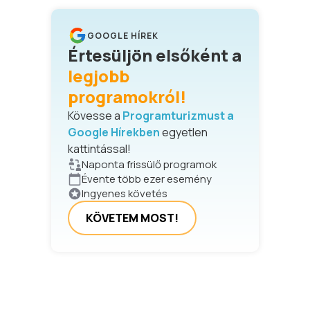
GOOGLE HÍREK
Értesüljön elsőként a
legjobb
programokról!
Kövesse a
Programturizmust a
Google Hírekben
egyetlen
kattintással!
Naponta frissülő programok
Évente több ezer esemény
Ingyenes követés
KÖVETEM MOST!