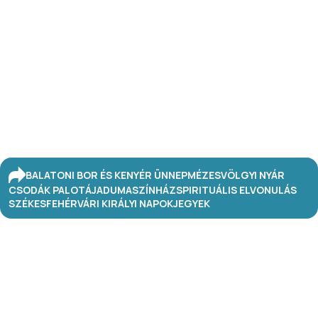
BALATONI BOR ÉS KENYÉR ÜNNEP
MÉZESVÖLGYI NYÁR
CSODÁK PALOTÁJA
DUMASZÍNHÁZ
SPIRITUÁLIS ELVONULÁS
SZÉKESFEHÉRVÁRI KIRÁLYI NAPOK
JEGYEK