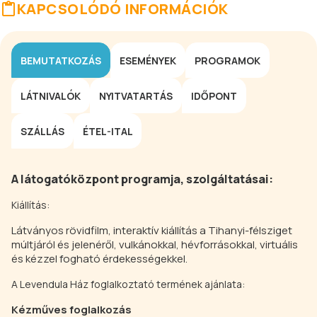
KAPCSOLÓDÓ INFORMÁCIÓK
BEMUTATKOZÁS
ESEMÉNYEK
PROGRAMOK
LÁTNIVALÓK
NYITVATARTÁS
IDŐPONT
SZÁLLÁS
ÉTEL-ITAL
A látogatóközpont programja, szolgáltatásai:
Kiállítás:
Látványos rövidfilm, interaktív kiállítás a Tihanyi-félsziget
múltjáról és jelenéről, vulkánokkal, hévforrásokkal, virtuális
és kézzel fogható érdekességekkel.
A Levendula Ház foglalkoztató termének ajánlata:
Kézműves foglalkozás