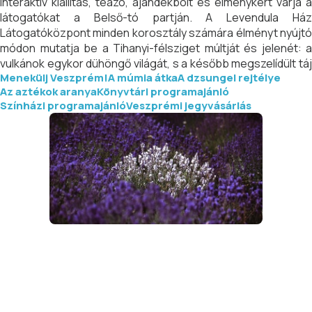
Interaktív kiállítás, teázó, ajándékbolt és élménykert várja a
látogatókat a Belső-tó partján. A Levendula Ház
Látogatóközpont minden korosztály számára élményt nyújtó
módon mutatja be a Tihanyi-félsziget múltját és jelenét: a
vulkánok egykor dühöngő világát, s a később megszelídült táj
Menekülj Veszprém!
A múmia átka
A dzsungel rejtélye
harmóniáját. A tihanyi emberek és a természet évszázados
Az aztékok aranya
Könyvtári programajánló
együttélését, s ennek emblematikus kultúráját, a
Színházi programajánló
Veszprémi jegyvásárlás
levendulatermesztést.