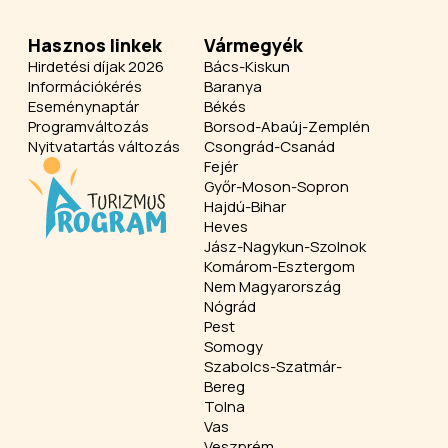
Hasznos linkek
Vármegyék
Hirdetési díjak 2026
Bács-Kiskun
Információkérés
Baranya
Eseménynaptár
Békés
Programváltozás
Borsod-Abaúj-Zemplén
Nyitvatartás változás
Csongrád-Csanád
Fejér
Győr-Moson-Sopron
Hajdú-Bihar
Heves
Jász-Nagykun-Szolnok
Komárom-Esztergom
Nem Magyarország
Nógrád
Pest
Somogy
Szabolcs-Szatmár-
Bereg
Tolna
Vas
Veszprém