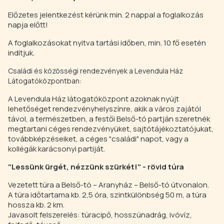
Előzetes jelentkezést kérünk min. 2 nappal a foglalkozás
napja előtt!
A foglalkozásokat nyitva tartási időben, min. 10 fő esetén
indítjuk.
Családi és közösségi rendezvények a Levendula Ház
Látogatóközpontban:
A Levendula Ház látogatóközpont azoknak nyújt
lehetőséget rendezvényhelyszínre, akik a város zajától
távol, a természetben, a festői Belső-tó partján szeretnék
megtartani céges rendezvényüket, sajtótájékoztatójukat,
továbbképzéseiket, a céges "családi" napot, vagy a
kollégák karácsonyi partiját.
"Lessünk ürgét, nézzünk szürkét!" - rövid túra
Vezetett túra a Belső-tó – Aranyház – Belső-tó útvonalon.
A túra időtartama kb. 2,5 óra, szintkülönbség 50 m, a túra
hossza kb. 2 km.
Javasolt felszerelés: túracipő, hosszúnadrág, ivóvíz,