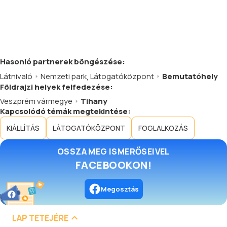
Hasonló
partnerek
böngészése:
Látnivaló
Nemzeti park
,
Látogatóközpont
Bemutatóhely
Földrajzi helyek felfedezése:
Veszprém vármegye
Tihany
Kapcsolódó témák megtekintése:
KIÁLLÍTÁS
LÁTOGATÓKÖZPONT
FOGLALKOZÁS
OSSZA MEG ISMERŐSEIVEL
FACEBOOKON!
Megosztás
LAP TETEJÉRE