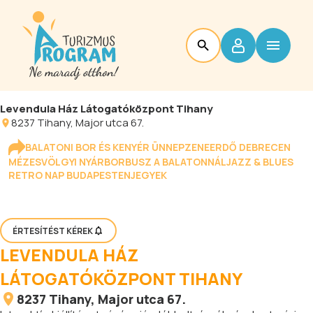
Levendula Ház Látogatóközpont Tihany
8237
Tihany
, Major utca 67.
BALATONI BOR ÉS KENYÉR ÜNNEP
ZENEERDŐ DEBRECEN
MÉZESVÖLGYI NYÁR
BORBUSZ A BALATONNÁL
JAZZ & BLUES
RETRO NAP BUDAPESTEN
JEGYEK
ÉRTESÍTÉST KÉREK
LEVENDULA HÁZ
LÁTOGATÓKÖZPONT TIHANY
8237
Tihany
, Major utca 67.