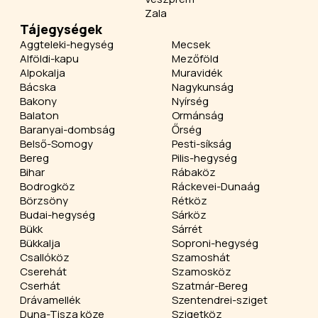
Zala
Tájegységek
Aggteleki-hegység
Mecsek
Alföldi-kapu
Mezőföld
Alpokalja
Muravidék
Bácska
Nagykunság
Bakony
Nyírség
Balaton
Ormánság
Baranyai-dombság
Őrség
Belső-Somogy
Pesti-síkság
Bereg
Pilis-hegység
Bihar
Rábaköz
Bodrogköz
Ráckevei-Dunaág
Börzsöny
Rétköz
Budai-hegység
Sárköz
Bükk
Sárrét
Bükkalja
Soproni-hegység
Csallóköz
Szamoshát
Cserehát
Szamosköz
Cserhát
Szatmár-Bereg
Drávamellék
Szentendrei-sziget
Duna-Tisza köze
Szigetköz