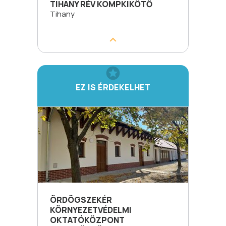
TIHANY RÉV KOMPKIKÖTŐ
Tihany
EZ IS ÉRDEKELHET
ÖRDÖGSZEKÉR
KÖRNYEZETVÉDELMI
OKTATÓKÖZPONT