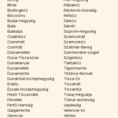
Bihar
Rábaköz
Bodrogköz
Ráckevei-Dunaág
Börzsöny
Rétköz
Budai-hegység
Sárköz
Bükk
Sárrét
Bükkalja
Soproni-hegység
Csallóköz
Szamoshát
Cserehát
Szamosköz
Cserhát
Szatmár-Bereg
Drávamellék
Szentendrei-sziget
Duna-Tisza köze
Szigetköz
Dunakanyar
Taktaköz
Dunamellék
Tápiómente
Dunamente
Tétényi-fennsík
Dunántúli-középhegység
Tisza-tó
Erdély
Tiszahát
Északi-középhegység
Tiszántúl
Felső-Tiszavidék
Tokaj-Hegyalja
Felvidék
Tolnai-dombság
Fertő-Hanság
Vajdaság
Galgamente
Velencei-tó
Gerecse
Vértes