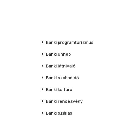
Bánki
programturizmus
Bánki
ünnep
Bánki
látnivaló
Bánki
szabadidő
Bánki
kultúra
Bánki
rendezvény
Bánki
szállás