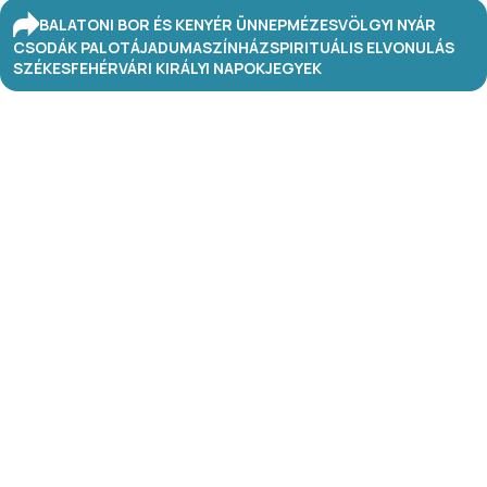
BALATONI BOR ÉS KENYÉR ÜNNEP
MÉZESVÖLGYI NYÁR
CSODÁK PALOTÁJA
DUMASZÍNHÁZ
SPIRITUÁLIS ELVONULÁS
SZÉKESFEHÉRVÁRI KIRÁLYI NAPOK
JEGYEK