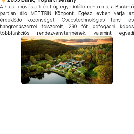
A hazai művészeti élet új, egyedülálló centruma, a Bánki-tó
partján álló METTRIN Központ. Egész évben várja az
érdeklődő közönséget. Csúcstechnológiás fény- és
hangrendszerrel felszerelt, 280 főt befogadni képes
többfunkciós rendezvénytermének, valamint egyedi
tervezésű fényjátékának köszönhetően minden
eseménynek sajátos atmoszférát biztosít.