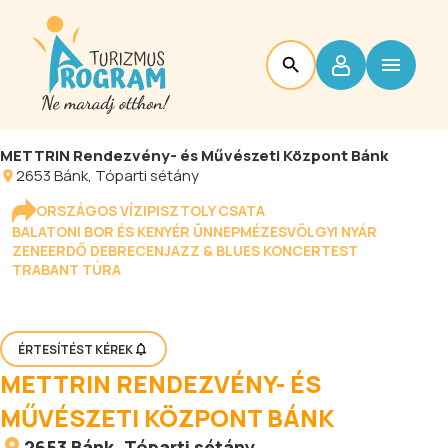
METTRIN Rendezvény- és Művészeti Központ Bánk
2653
Bánk
, Tóparti sétány
ORSZÁGOS VÍZIPISZTOLY CSATA
BALATONI BOR ÉS KENYÉR ÜNNEP
MÉZESVÖLGYI NYÁR
ZENEERDŐ DEBRECEN
JAZZ & BLUES KONCERTEST
TRABANT TÚRA
ÉRTESÍTÉST KÉREK
METTRIN RENDEZVÉNY- ÉS
MŰVÉSZETI KÖZPONT BÁNK
2653
Bánk
, Tóparti sétány