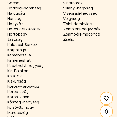
Göcsej
Viharsarok
Gödöllői-dombság
Villányi-hegység
Hajdúság
Visegrádi-hegység
Hanság
Völgység
Hegyköz
Zalai-dombvidék
Hetés-Kerka-vidék
Zempléni-hegyvidék
Hortobágy
Zsámbéki-medence
Jászság
Zselic
Kalocsai-Sárköz
Kárpátalja
Kemenesalja
Kemeneshát
Keszthelyi-hegység
Kis-Balaton
Kisalföld
Kiskunság
Körös-Maros-köz
Körös-szög
Körös-vidék
Kőszegi-hegység
Külső-Somogy
Marosszög