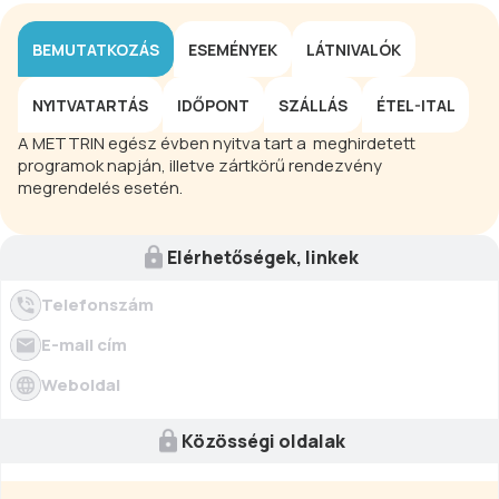
BEMUTATKOZÁS
ESEMÉNYEK
LÁTNIVALÓK
NYITVATARTÁS
IDŐPONT
SZÁLLÁS
ÉTEL-ITAL
A METTRIN egész évben nyitva tart a meghirdetett
programok napján, illetve zártkörű rendezvény
megrendelés esetén.
Elérhetőségek, linkek
Telefonszám
E-mail cím
Weboldal
Közösségi oldalak