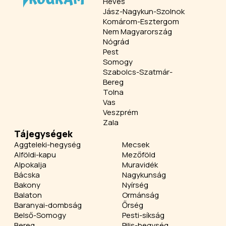
Heves
Jász-Nagykun-Szolnok
Komárom-Esztergom
Nem Magyarország
Nógrád
Pest
Somogy
Szabolcs-Szatmár-
Bereg
Tolna
Vas
Veszprém
Zala
Tájegységek
Aggteleki-hegység
Mecsek
Alföldi-kapu
Mezőföld
Alpokalja
Muravidék
Bácska
Nagykunság
Bakony
Nyírség
Balaton
Ormánság
Baranyai-dombság
Őrség
Belső-Somogy
Pesti-síkság
Bereg
Pilis-hegység