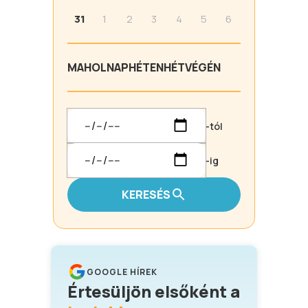
31
1
2
3
4
5
6
MA
HOLNAP
HÉTEN
HÉTVÉGÉN
-tól
-ig
KERESÉS
GOOGLE HÍREK
Értesüljön elsőként a