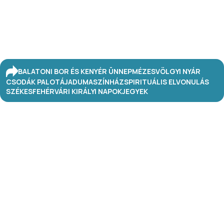
BALATONI BOR ÉS KENYÉR ÜNNEP
MÉZESVÖLGYI NYÁR
CSODÁK PALOTÁJA
DUMASZÍNHÁZ
SPIRITUÁLIS ELVONULÁS
SZÉKESFEHÉRVÁRI KIRÁLYI NAPOK
JEGYEK