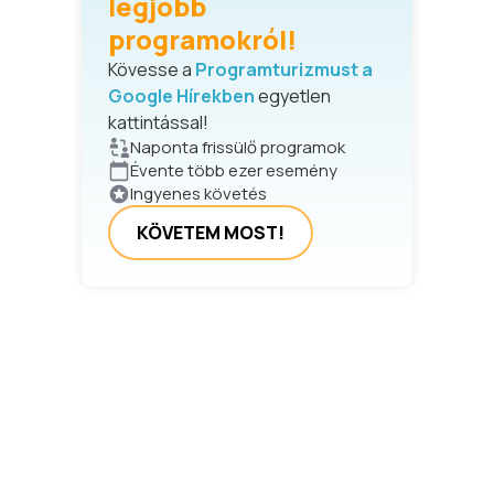
legjobb
programokról!
Kövesse a
Programturizmust a
Google Hírekben
egyetlen
kattintással!
Naponta frissülő programok
Évente több ezer esemény
Ingyenes követés
KÖVETEM MOST!