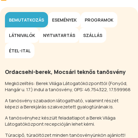
BEMUTATKOZÁS
ESEMÉNYEK
PROGRAMOK
LÁTNIVALÓK
NYITVATARTÁS
SZÁLLÁS
ÉTEL-ITAL
Ordacsehi-berek, Mocsári teknős tanösvény
Megközelítés: Berek Világa Látogatóközponttól (Fonyód,
Hangár u. 17.) indul a tanösvény, GPS: 46.754322, 17.599968
A tanösvény szabadon látogatható, valamint részét
képezi a Berekjárás szakvezetett gyalogtúrának is.
A tanösvényhez készült feladatlapot a Berek Világa
Látogatóközpont recepcióján lehet kérni.
Túracipő, túraöltözet minden tanösvényünkön ajánlott!