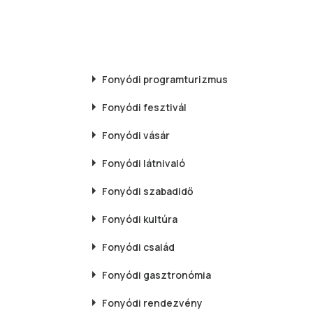
Fonyódi
programturizmus
Fonyódi
fesztivál
Fonyódi
vásár
Fonyódi
látnivaló
Fonyódi
szabadidő
Fonyódi
kultúra
Fonyódi
család
Fonyódi
gasztronómia
Fonyódi
rendezvény