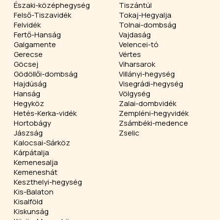
Északi-középhegység
Tiszántúl
Felső-Tiszavidék
Tokaj-Hegyalja
Felvidék
Tolnai-dombság
Fertő-Hanság
Vajdaság
Galgamente
Velencei-tó
Gerecse
Vértes
Göcsej
Viharsarok
Gödöllői-dombság
Villányi-hegység
Hajdúság
Visegrádi-hegység
Hanság
Völgység
Hegyköz
Zalai-dombvidék
Hetés-Kerka-vidék
Zempléni-hegyvidék
Hortobágy
Zsámbéki-medence
Jászság
Zselic
Kalocsai-Sárköz
Kárpátalja
Kemenesalja
Kemeneshát
Keszthelyi-hegység
Kis-Balaton
Kisalföld
Kiskunság