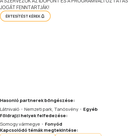
A SZERVEZŐK AZ IDŐPONT ÉS A PROGRAMVÁLTOZTATÁS
JOGÁT FENNTARTJÁK!
ÉRTESÍTÉST KÉREK
Hasonló
partnerek
böngészése:
Látnivaló
Nemzeti park
,
Tanösvény
Egyéb
Földrajzi helyek felfedezése:
Somogy vármegye
Fonyód
Kapcsolódó témák megtekintése: