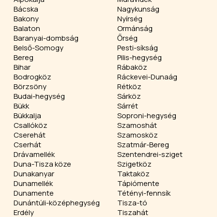
Bácska
Nagykunság
Bakony
Nyírség
Balaton
Ormánság
Baranyai-dombság
Őrség
Belső-Somogy
Pesti-síkság
Bereg
Pilis-hegység
Bihar
Rábaköz
Bodrogköz
Ráckevei-Dunaág
Börzsöny
Rétköz
Budai-hegység
Sárköz
Bükk
Sárrét
Bükkalja
Soproni-hegység
Csallóköz
Szamoshát
Cserehát
Szamosköz
Cserhát
Szatmár-Bereg
Drávamellék
Szentendrei-sziget
Duna-Tisza köze
Szigetköz
Dunakanyar
Taktaköz
Dunamellék
Tápiómente
Dunamente
Tétényi-fennsík
Dunántúli-középhegység
Tisza-tó
Erdély
Tiszahát