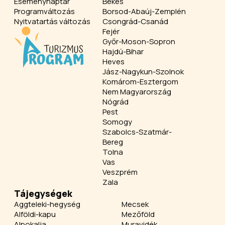
Eseménynaptár
Békés
Programváltozás
Borsod-Abaúj-Zemplén
Nyitvatartás változás
Csongrád-Csanád
Fejér
Győr-Moson-Sopron
Hajdú-Bihar
Heves
Jász-Nagykun-Szolnok
Komárom-Esztergom
Nem Magyarország
Nógrád
Pest
Somogy
Szabolcs-Szatmár-
Bereg
Tolna
Vas
Veszprém
Zala
Tájegységek
Aggteleki-hegység
Mecsek
Alföldi-kapu
Mezőföld
Alpokalja
Muravidék