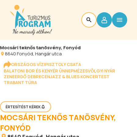
Mocsári teknős tanösvény, Fonyód
8640
Fonyód
, Hangár utca
ORSZÁGOS VÍZIPISZTOLY CSATA
BALATONI BOR ÉS KENYÉR ÜNNEP
MÉZESVÖLGYI NYÁR
ZENEERDŐ DEBRECEN
JAZZ & BLUES KONCERTEST
TRABANT TÚRA
ÉRTESÍTÉST KÉREK
MOCSÁRI TEKNŐS TANÖSVÉNY,
FONYÓD
8640
Fonyód
, Hangár utca