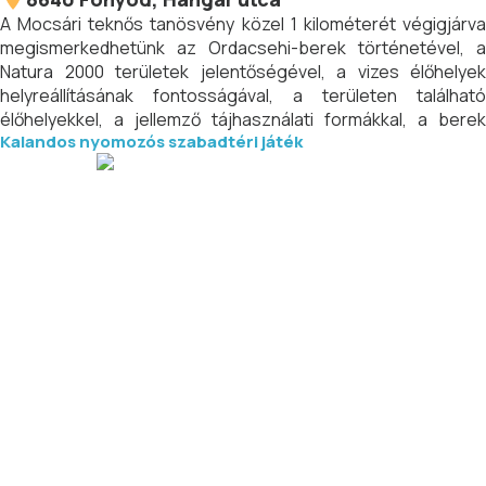
A Mocsári teknős tanösvény közel 1 kilométerét végigjárva
megismerkedhetünk az Ordacsehi-berek történetével, a
Natura 2000 területek jelentőségével, a vizes élőhelyek
helyreállításának fontosságával, a területen található
élőhelyekkel, a jellemző tájhasználati formákkal, a berek
Kalandos nyomozós szabadtéri játék
élővilágával, valamint a nem kívánt betolakodókkal, azaz az
inváziós élőlényekkel, melyek veszélyeztetik az itt élő
őshonos élőlényeket.