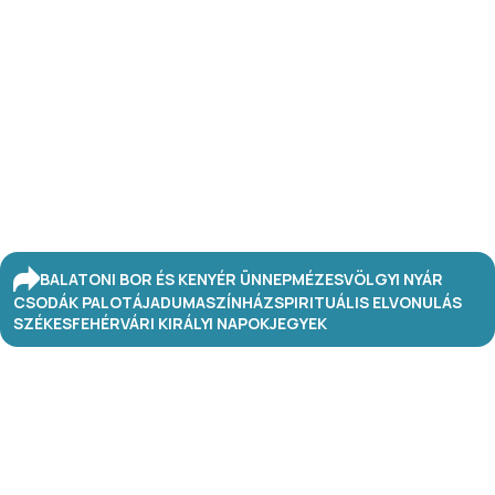
BALATONI BOR ÉS KENYÉR ÜNNEP
MÉZESVÖLGYI NYÁR
CSODÁK PALOTÁJA
DUMASZÍNHÁZ
SPIRITUÁLIS ELVONULÁS
SZÉKESFEHÉRVÁRI KIRÁLYI NAPOK
JEGYEK