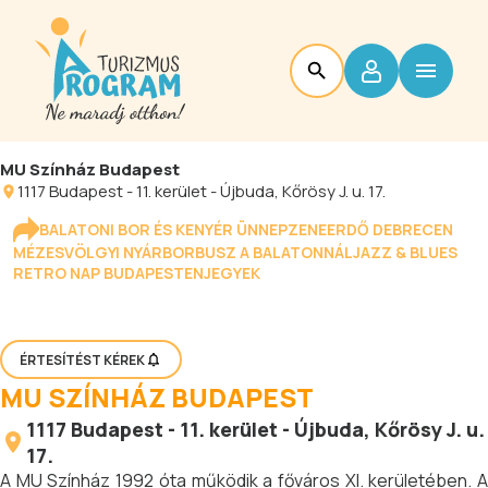
MU Színház Budapest
1117
Budapest
-
11. kerület - Újbuda
, Kőrösy J. u. 17.
BALATONI BOR ÉS KENYÉR ÜNNEP
ZENEERDŐ DEBRECEN
MÉZESVÖLGYI NYÁR
BORBUSZ A BALATONNÁL
JAZZ & BLUES
RETRO NAP BUDAPESTEN
JEGYEK
ÉRTESÍTÉST KÉREK
MU SZÍNHÁZ BUDAPEST
1117
Budapest
-
11. kerület - Újbuda
, Kőrösy J. u.
17.
A MU Színház 1992 óta működik a főváros XI. kerületében. A