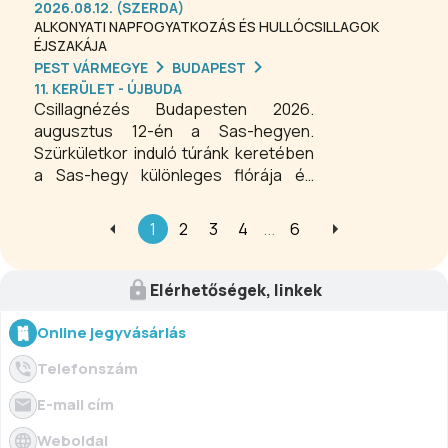
2026.08.12. (SZERDA)
ALKONYATI NAPFOGYATKOZÁS ÉS HULLÓCSILLAGOK
ÉJSZAKÁJA
PEST VÁRMEGYE
BUDAPEST
11. KERÜLET - ÚJBUDA
Csillagnézés Budapesten 2026.
augusztus 12-én a Sas-hegyen.
Szürkületkor induló túránk keretében
a Sas-hegy különleges flórája és
faunája mellett láthatjuk a város
fokozatosan kigyúló fényeit is,
1
2
3
4
...
6
Budapest híres épületei már esti
díszben mutatkoznak meg előttünk.
Elérhetőségek, linkek
Online jegyvásárlás
Telefonszám
E-mail cím
Weboldal