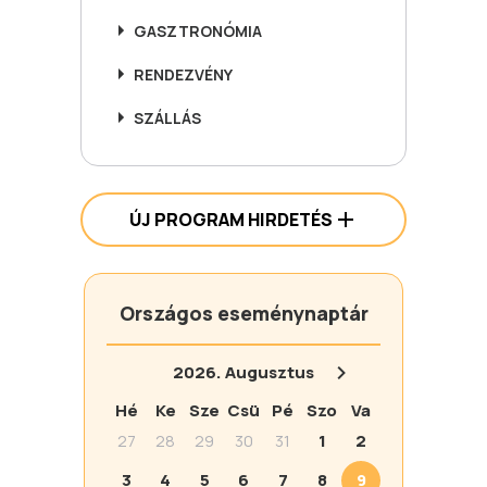
GASZTRONÓMIA
RENDEZVÉNY
SZÁLLÁS
ÚJ PROGRAM HIRDETÉS
Országos eseménynaptár
2026.
Augusztus
Hé
Ke
Sze
Csü
Pé
Szo
Va
27
28
29
30
31
1
2
3
4
5
6
7
8
9