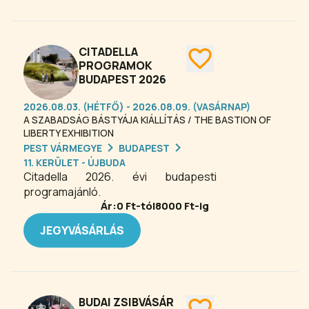
kisgépes nemzetközi repülőterén.
Repülőgépes vagy helikopteres
sétarepülésekre hívjuk és várjuk.
Városnéző és éjszakai romantikus
CITADELLA
sétarepülésekre jöhet velünk
PROGRAMOK
BUDAPEST 2026
Budapesten. Lenézhet a felhők közül
a Dunakanyar, Szentendre, Visegrád
2026.08.03. (HÉTFŐ) - 2026.08.09. (VASÁRNAP)
és Esztergom szépséges tájaira .
A SZABADSÁG BÁSTYÁJA KIÁLLÍTÁS / THE BASTION OF
Élményrepülést kínálunk a Balatonhoz
LIBERTY EXHIBITION
is. Élje át velünk a repülés szépségét,
PEST VÁRMEGYE
BUDAPEST
fedezze fel velünk a magasból a
11. KERÜLET - ÚJBUDA
főváros, a Dunakanyar és a Balaton
Citadella 2026. évi budapesti
lenyűgöző szépségét! Szeretettel
programajánló.
várjuk a Budaörsi Repülőtéren.
Ár:
0
Ft-tól
8000
Ft-ig
JEGYVÁSÁRLÁS
BUDAI ZSIBVÁSÁR