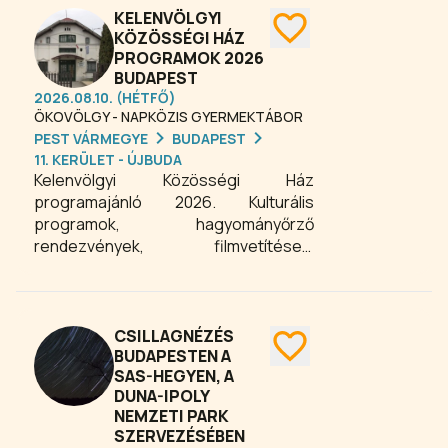
eseményekről vagy helyi
KELENVÖLGYI
fesztiválokról, erősítik az
KÖZÖSSÉGI HÁZ
PROGRAMOK 2026
összetartozás érzését és a helyi
BUDAPEST
közösségek fejlődését.
2026.08.10. (HÉTFŐ)
ÖKOVÖLGY - NAPKÖZIS GYERMEKTÁBOR
PEST VÁRMEGYE
BUDAPEST
11. KERÜLET - ÚJBUDA
Kelenvölgyi Közösségi Ház
programajánló 2026. Kulturális
programok, hagyományőrző
rendezvények, filmvetítések,
beszélgetések várják az
érdeklődőket egész évben. Családi
és gyermekprogramokat, ünnepi
rendezvényeket is kínál a közösségi
CSILLAGNÉZÉS
ház Kelenvölgyben.
BUDAPESTEN A
SAS-HEGYEN, A
DUNA-IPOLY
NEMZETI PARK
SZERVEZÉSÉBEN