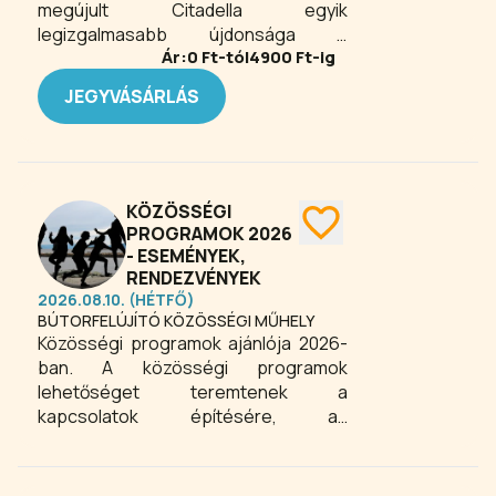
megújult Citadella egyik
legizgalmasabb újdonsága A
Ár:
0
Ft-tól
4900
Ft-ig
Szabadság Bástyája című kiállítás. A
nyugati ágyútoronyban kialakított,
JEGYVÁSÁRLÁS
több mint 1700 négyzetméteres tárlat
a magyar szabadságért folytatott
küzdelmeket mutatja be, felidézve
azokat a meghatározó
személyiségeket és történelmi
KÖZÖSSÉGI
jelentőségű családokat, akik
PROGRAMOK 2026
évszázadokon át kiálltak az ország
- ESEMÉNYEK,
függetlenségéért.
RENDEZVÉNYEK
2026.08.10. (HÉTFŐ)
BÚTORFELÚJÍTÓ KÖZÖSSÉGI MŰHELY
Közösségi programok ajánlója 2026-
ban. A közösségi programok
lehetőséget teremtenek a
kapcsolatok építésére, az
együttműködésre és az élményalapú
kikapcsolódásra. Legyen szó
kulturális rendezvényekről, családi