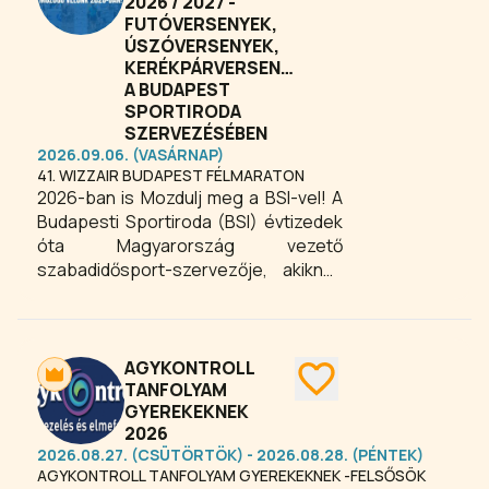
2026 / 2027 -
FUTÓVERSENYEK,
ÚSZÓVERSENYEK,
KERÉKPÁRVERSENYEK
A BUDAPEST
SPORTIRODA
SZERVEZÉSÉBEN
2026.09.06. (VASÁRNAP)
41. WIZZAIR BUDAPEST FÉLMARATON
2026-ban is Mozdulj meg a BSI-vel! A
Budapesti Sportiroda (BSI) évtizedek
óta Magyarország vezető
szabadidősport-szervezője, akiknek
köszönhetően minden évben tízezrek
élhetik át a futás, a kerékpározás és a
tömegsport közösségi élményét. Az
iroda programnaptára összegyűjti az
AGYKONTROLL
ország legnagyobb és
TANFOLYAM
GYEREKEKNEK
legnépszerűbb eseményeit – legyen
2026
szó maratonról, félmaratonról, városi
2026.08.27. (CSÜTÖRTÖK) - 2026.08.28. (PÉNTEK)
futásról vagy családi sportnapról.
AGYKONTROLL TANFOLYAM GYEREKEKNEK -FELSŐSÖK
Nézd át a programokat, válaszd ki a