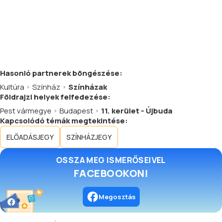
Hasonló
partnerek
böngészése:
Kultúra
Színház
Színházak
Földrajzi helyek felfedezése:
Pest vármegye
Budapest
11. kerület - Újbuda
Kapcsolódó témák megtekintése:
ELŐADÁSJEGY
SZÍNHÁZJEGY
OSSZA MEG ISMERŐSEIVEL
FACEBOOKON!
Megosztás