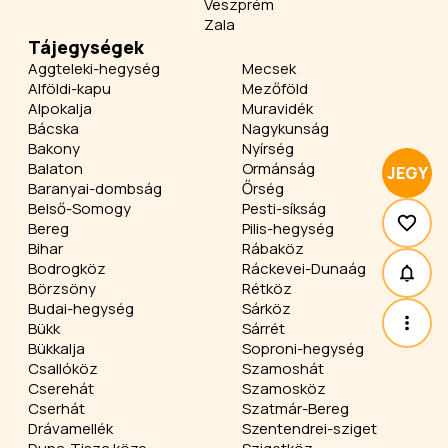
Veszprém
Zala
Tájegységek
Aggteleki-hegység
Mecsek
Alföldi-kapu
Mezőföld
Alpokalja
Muravidék
Bácska
Nagykunság
Bakony
Nyírség
Balaton
Ormánság
JEGY
Baranyai-dombság
Őrség
Belső-Somogy
Pesti-síkság
Bereg
Pilis-hegység
Bihar
Rábaköz
Bodrogköz
Ráckevei-Dunaág
Börzsöny
Rétköz
Budai-hegység
Sárköz
Bükk
Sárrét
Bükkalja
Soproni-hegység
Csallóköz
Szamoshát
Cserehát
Szamosköz
Cserhát
Szatmár-Bereg
Drávamellék
Szentendrei-sziget