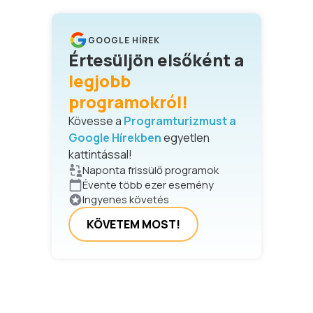
GOOGLE HÍREK
Értesüljön elsőként a
legjobb
programokról!
Kövesse a
Programturizmust a
Google Hírekben
egyetlen
kattintással!
Naponta frissülő programok
Évente több ezer esemény
Ingyenes követés
KÖVETEM MOST!