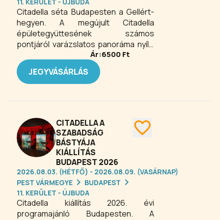
11. KERÜLET - ÚJBUDA
Citadella séta Budapesten a Gellért-
hegyen. A megújult Citadella
épületegyüttesének számos
pontjáról varázslatos panoráma nyílik
Ár:
6500
Ft
a fővárosra. A nyugati rondella tetején
kialakított Tetőkert 360 elnevezésű
JEGYVÁSÁRLÁS
kilátóteraszról körpanorámában lehet
megcsodálni a főváros pesti és budai
oldalát, továbbá a Duna kanyargó
vonalát és a környező hegyeket. A
Tetőkert 360, valamint a
CITADELLA A
Rondellaterasz A Szabadság Bástyája
SZABADSÁG
című kiállításból érhető el és
BÁSTYÁJA
belépőjeggyel látogatható.
KIÁLLÍTÁS
BUDAPEST 2026
2026.08.03. (HÉTFŐ) - 2026.08.09. (VASÁRNAP)
PEST VÁRMEGYE
BUDAPEST
11. KERÜLET - ÚJBUDA
Citadella kiállítás 2026. évi
programajánló Budapesten. A