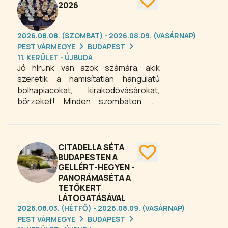
2026
2026.08.08. (SZOMBAT) - 2026.08.09. (VASÁRNAP)
PEST VÁRMEGYE
BUDAPEST
11. KERÜLET - ÚJBUDA
Jó hírünk van azok számára, akik
szeretik a hamisítatlan hangulatú
bolhapiacokat, kirakodóvásárokat,
börzéket! Minden szombaton és
vasárnap 7:00-14:00 óra között a XI.
Budaörsi úti virágpiac területe
zsibvásárrá alakul. Szeretettel várjuk
kilátogató érdeklődőket, nézelődni
CITADELLA SÉTA
vágyókat és „kincskeresőket”. Ha
BUDAPESTEN A
GELLÉRT-HEGYEN -
valaki a feleslegessé vált tárgyait
PANORÁMASÉTA A
szeretné pénzzé tenni, azt is
TETŐKERT
megteheti a Budai Zsibvásáron.
LÁTOGATÁSÁVAL
2026.08.03. (HÉTFŐ) - 2026.08.09. (VASÁRNAP)
PEST VÁRMEGYE
BUDAPEST