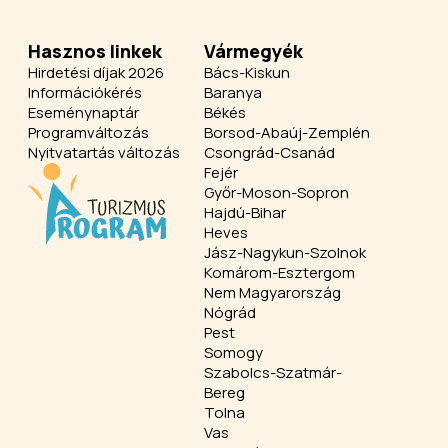
Hasznos linkek
Vármegyék
Hirdetési díjak 2026
Bács-Kiskun
Információkérés
Baranya
Eseménynaptár
Békés
Programváltozás
Borsod-Abaúj-Zemplén
Nyitvatartás változás
Csongrád-Csanád
Fejér
Győr-Moson-Sopron
Hajdú-Bihar
Heves
Jász-Nagykun-Szolnok
Komárom-Esztergom
Nem Magyarország
Nógrád
Pest
Somogy
Szabolcs-Szatmár-
Bereg
Tolna
Vas