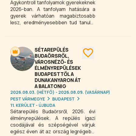
Agykontroll tanfolyamok gyerekeknek
számodra legizgalmasabbat, és légy
2026-ban. A tanfolyam hatására a
részese a felejthetetlen BSI-s
gyerek várhatóan magabiztosabb
élményeknek!
lesz, eredményesebben tud tanulni,
képes megszüntetni fájdalmai zömét,
betegség esetén gyorsabban
meggyógyul, megtanulja céljait elérni,
képes lesz megszabadulni rossz
SÉTAREPÜLÉS
szokásaitól, képes jobb döntéseket
BUDAÖRSRŐL,
VÁROSNÉZŐ- ÉS
hozni, nyugodtabb és energikusabb
ÉLMÉNYREPÜLÉSEK
lesz.
BUDAPESTTŐL A
DUNAKANYARON ÁT
A BALATONIG
2026.08.03. (HÉTFŐ) - 2026.08.09. (VASÁRNAP)
PEST VÁRMEGYE
BUDAPEST
11. KERÜLET - ÚJBUDA
Sétarepülés Budaörsről, 2026. évi
élményrepülések. A repülés igazi
csodájával és szépségével várjuk
egész éven át az ország legrégebbi