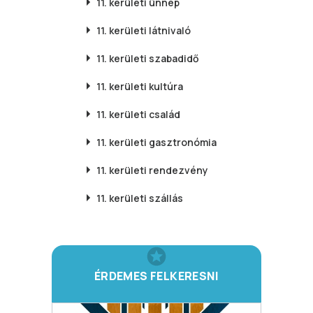
11. kerületi
ünnep
11. kerületi
látnivaló
11. kerületi
szabadidő
11. kerületi
kultúra
11. kerületi
család
11. kerületi
gasztronómia
11. kerületi
rendezvény
11. kerületi
szállás
ÉRDEMES FELKERESNI