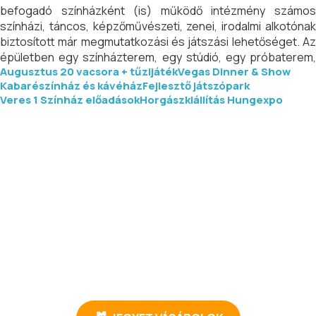
befogadó színházként (is) működő intézmény számos
színházi, táncos, képzőművészeti, zenei, irodalmi alkotónak
biztosított már megmutatkozási és játszási lehetőséget. Az
épületben egy színházterem, egy stúdió, egy próbaterem,
Augusztus 20 vacsora + tűzijáték
Vegas Dinner & Show
egy galéria és egy kávézó működik napi rendszerességgel. A
Kabarészínház és kávéház
Fejlesztő játszópark
befogadás mellett a MU mint önálló színház célja saját
Veres 1 Színház előadások
Horgászkiállítás Hungexpo
előadások és színházi nevelési programok létrehozása,
szakmai programok (fesztiválok, konferenciák, workshopok)
szervezése, kerületi civil szervezetek támogatása és
társadalmi felzárkóztató, konvertáló programok létrehozása.