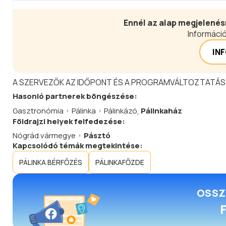
Ennél az alap megjelenés
Információ
IN
A SZERVEZŐK AZ IDŐPONT ÉS A PROGRAMVÁLTOZTATÁS
Hasonló
partnerek
böngészése:
Gasztronómia
Pálinka
Pálinkázó
,
Pálinkaház
Földrajzi helyek felfedezése:
Nógrád vármegye
Pásztó
Kapcsolódó témák megtekintése:
PÁLINKA BÉRFŐZÉS
PÁLINKAFŐZDE
OSSZ