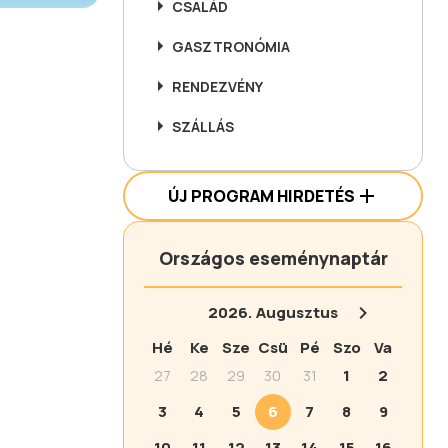
CSALÁD
GASZTRONÓMIA
RENDEZVÉNY
SZÁLLÁS
ÚJ PROGRAM HIRDETÉS
Országos eseménynaptár
2026.
Augusztus
Hé
Ke
Sze
Csü
Pé
Szo
Va
27
28
29
30
31
1
2
3
4
5
6
7
8
9
10
11
12
13
14
15
16