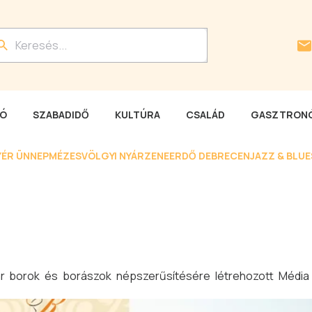
LÓ
SZABADIDŐ
KULTÚRA
CSALÁD
GASZTRONÓ
YÉR ÜNNEP
MÉZESVÖLGYI NYÁR
ZENEERDŐ DEBRECEN
JAZZ & BLU
yar borok és borászok népszerűsítésére létrehozott Média