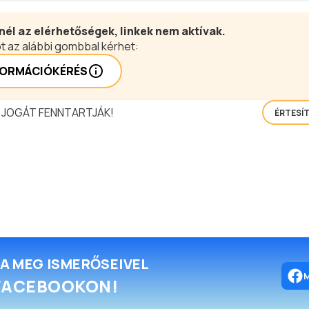
nél az elérhetőségek, linkek nem aktívak.
t az alábbi gombbal kérhet:
FORMÁCIÓKÉRÉS
 JOGÁT FENNTARTJÁK!
ÉRTESÍ
A MEG ISMERŐSEIVEL
FACEBOOKON!