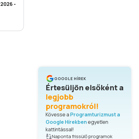
2026 -
GOOGLE HÍREK
Értesüljön elsőként a
legjobb
programokról!
Kövesse a
Programturizmust a
Google Hírekben
egyetlen
kattintással!
Naponta frissülő programok