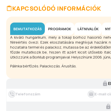
KAPCSOLÓDÓ INFORMÁCIÓK
BEMUTATKOZÁS
PROGRAMOK
LÁTNIVALÓK
NY
A kiváló hungarikum, mely a tokaji borhoz hasonló ne
félreértés övezi. Ezek eloszlatására meghívjuk hazánk n
hozatalra termel és palackoz, mutassa be az érdeklődőknek
főzde mutatkozik be, hiszen itt azért kicsit ütősebb it
ütközzünk a Borklub programjaival. Helyszínünk 2006. júniu
Pálinka bérfőzés. Palackozás. Árusítás.
E
Telefonszám
E-mail c