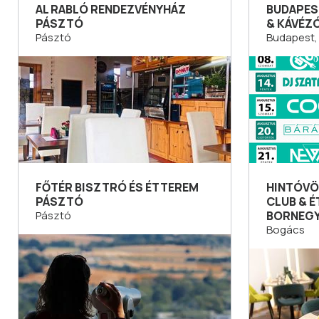
AL RABLÓ RENDEZVÉNYHÁZ
BUDAPES
PÁSZTÓ
& KÁVÉZ
Pásztó
Budapest, 
FŐTÉR BISZTRÓ ÉS ÉTTEREM
HINTÓVÖ
PÁSZTÓ
CLUB & 
Pásztó
BORNEG
Bogács