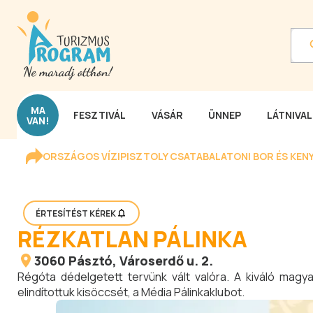
MA
FESZTIVÁL
VÁSÁR
ÜNNEP
LÁTNIVA
VAN!
ORSZÁGOS VÍZIPISZTOLY CSATA
BALATONI BOR ÉS KEN
ÉRTESÍTÉST KÉREK
RÉZKATLAN PÁLINKA
3060
Pásztó
, Városerdő u. 2.
Régóta dédelgetett tervünk vált valóra. A kiváló mag
elindítottuk kisöccsét, a Média Pálinkaklubot.