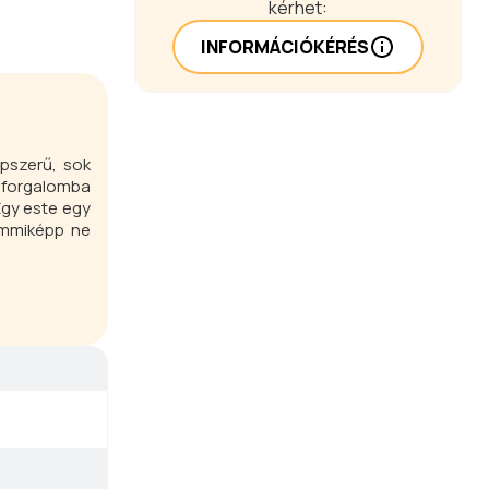
kérhet:
INFORMÁCIÓKÉRÉS
pszerű, sok
i forgalomba
Egy este egy
semmiképp ne