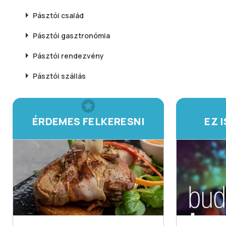
Pásztói
család
Pásztói
gasztronómia
Pásztói
rendezvény
Pásztói
szállás
ÉRDEMES FELKERESNI
EZ 