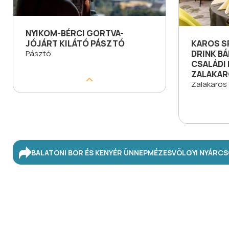
NYIKOM-BÉRCI GORTVA-
JÓJÁRT KILÁTÓ PÁSZTÓ
KAROS SP
Pásztó
DRINK BÁ
CSALÁDI
ZALAKA
Zalakaros
BALATONI BOR ÉS KENYÉR ÜNNEP
MÉZESVÖLGYI NYÁR
CS