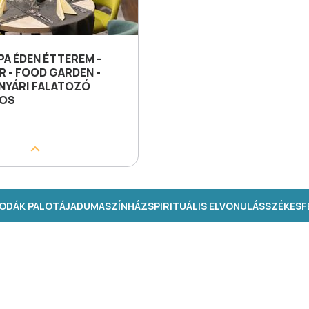
A ÉDEN ÉTTEREM -
R - FOOD GARDEN -
 NYÁRI FALATOZÓ
ROS
ODÁK PALOTÁJA
DUMASZÍNHÁZ
SPIRITUÁLIS ELVONULÁS
SZÉKESFE