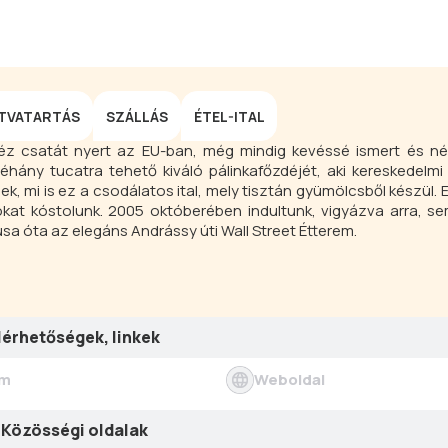
ITVATARTÁS
SZÁLLÁS
ÉTEL-ITAL
héz csatát nyert az EU-ban, még mindig kevéssé ismert és né
éhány tucatra tehető kiváló pálinkafőzdéjét, aki kereskedelm
, mi is ez a csodálatos ital, mely tisztán gyümölcsből készül. 
alokat kóstolunk. 2005 októberében indultunk, vigyázva arra, 
sa óta az elegáns Andrássy úti Wall Street Étterem.
lérhetőségek, linkek
ím
Weboldal
Közösségi oldalak