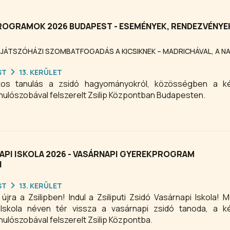
PROGRAMOK 2026 BUDAPEST - ESEMÉNYEK, RENDEZVÉNYE
 JÁTSZÓHÁZI SZOMBATFOGADÁS A KICSIKNEK – MADRICHÁVAL, A 
ST
13. KERÜLET
tékos tanulás a zsidó hagyományokról, közösségben a ké
nulószobával felszerelt Zsilip Központban Budapesten.
NAPI ISKOLA 2026 - VASÁRNAPI GYEREKPROGRAM
N
ST
13. KERÜLET
ra a Zsilipben! Indul a Zsiliputi Zsidó Vasárnapi Iskola! M
i Iskola néven tér vissza a vasárnapi zsidó tanoda, a k
ulószobával felszerelt Zsilip Központba.