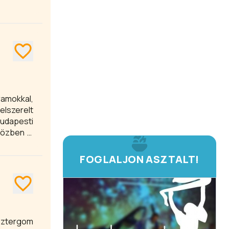
amokkal,
elszerelt
budapesti
közben is
erűségnek
FOGLALJON ASZTALT!
sztergom