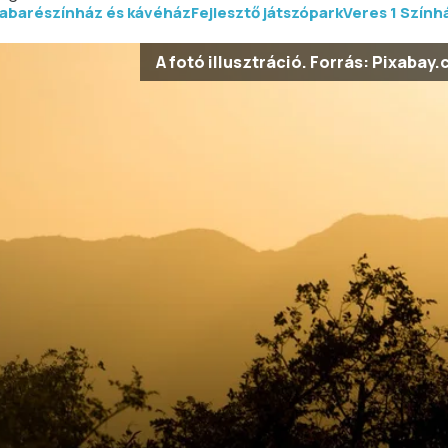
abarészínház és kávéház
Fejlesztő játszópark
Veres 1 Szính
A fotó illusztráció. Forrás: Pixabay