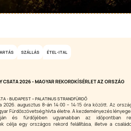
TARTÁS
SZÁLLÁS
ÉTEL-ITAL
 CSATA 2026 - MAGYAR REKORDKÍSÉRLET AZ ORSZÁG
ATA - BUDAPEST – PALATINUS STRANDFÜRDŐ
a 2026. augusztus 8-án 14:00 – 14:15 óra között. Az orszá
yar Fürdőszövetség hívta életre. A kezdeményezés lényege
ján és fürdőjében ugyanabban az időpontban re
nek célja egy országos rekord felállítása, illetve a csalá
gusztus 15. 14:00 – 14:15 óra.