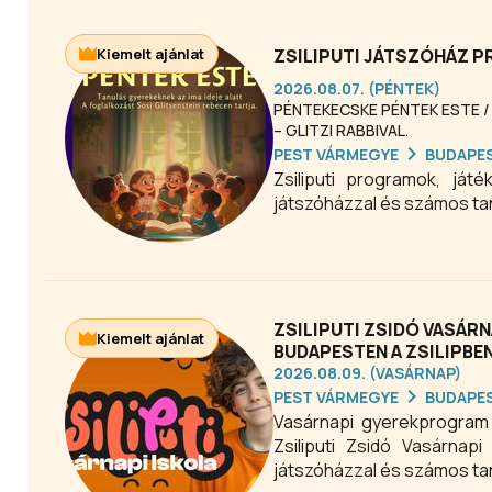
Kiemelt ajánlat
ZSILIPUTI JÁTSZÓHÁZ 
2026.08.07. (PÉNTEK)
PÉNTEKECSKE PÉNTEK ESTE /
– GLITZI RABBIVAL.
PEST VÁRMEGYE
BUDAPE
Zsiliputi programok, já
játszóházzal és számos ta
ZSILIPUTI ZSIDÓ VASÁR
Kiemelt ajánlat
BUDAPESTEN A ZSILIPBE
2026.08.09. (VASÁRNAP)
PEST VÁRMEGYE
BUDAPE
Vasárnapi gyerekprogram új
Zsiliputi Zsidó Vasárnap
játszóházzal és számos tan