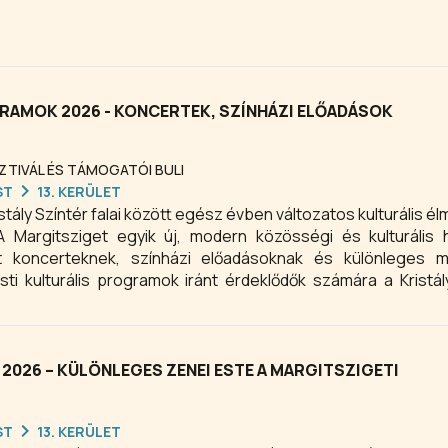
RAMOK 2026 - KONCERTEK, SZÍNHÁZI ELŐADÁSOK
SZTIVÁL ÉS TÁMOGATÓI BULI
ST
13. KERÜLET
stály Színtér falai között egész évben változatos kulturális é
A Margitsziget egyik új, modern közösségi és kulturális 
 koncerteknek, színházi előadásoknak és különleges m
 kulturális programok iránt érdeklődők számára a Kristál
, ahol a természetközeli környezet és a minőségi szórakozás ta
ekre vágysz Budapesten, érdemes figyelemmel követni a Kristál
2026 – KÜLÖNLEGES ZENEI ESTE A MARGITSZIGETI
ST
13. KERÜLET