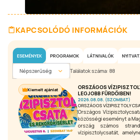
KAPCSOLÓDÓ INFORMÁCIÓK
ESEMÉNYEK
PROGRAMOK
LÁTNIVALÓK
NYITVA
Népszerűség
Találatok száma:
88
ORSZÁGOS VÍZIPISZTOLY
Kiemelt ajánlat
LEGJOBB FÜRDŐIBEN!
2026.08.08. (SZOMBAT)
ORSZÁGOS VÍZIPISZTOLY CS
Országos Vízipisztolycsat
közösségi eseményt a Mag
ország számos strand
vízipisztolycsatát, amely
szórakoztatása. Esőnap: au