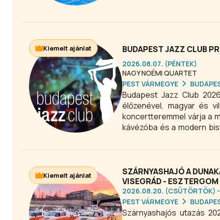
Kiemelt ajánlat
BUDAPEST JAZZ CLUB P
2026.08.07. (PÉNTEK)
NAGY NOÉMI QUARTET
PEST VÁRMEGYE
BUDAPE
Budapest Jazz Club 2026
élőzenével, magyar és vil
koncertteremmel várja a m
kávézóba és a modern bis
érdemes betérni. A koncer
SZÁRNYASHAJÓ A DUNAKA
Kiemelt ajánlat
VISEGRÁD - ESZTERGOM
2026.08.20. (CSÜTÖRTÖK) -
PEST VÁRMEGYE
BUDAPE
Szárnyashajós utazás 20