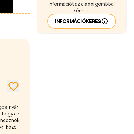
Információt az alábbi gombbal
kérhet:
INFORMÁCIÓKÉRÉS
gos nyári
, hogy az
ndeznek
dok közös