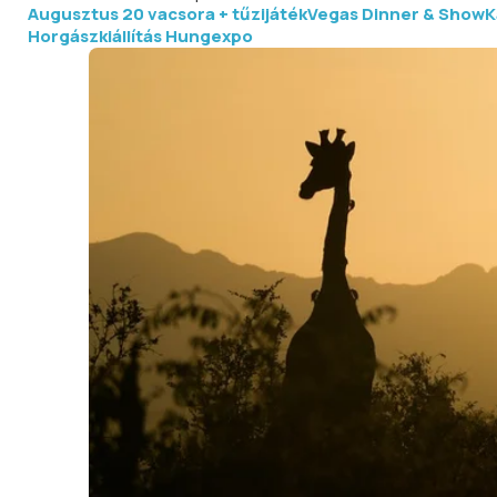
Augusztus 20 vacsora + tűzijáték
Vegas Dinner & Show
K
Horgászkiállítás Hungexpo