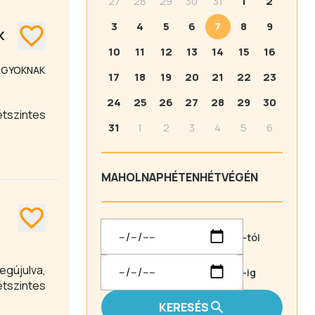
27
28
29
30
31
1
2
3
4
5
6
7
8
9
K
10
11
12
13
14
15
16
NAGYOKNAK
17
18
19
20
21
22
23
24
25
26
27
28
29
30
tszintes
31
1
2
3
4
5
6
MA
HOLNAP
HÉTEN
HÉTVÉGÉN
-tól
egújulva,
-ig
étszintes
KERESÉS