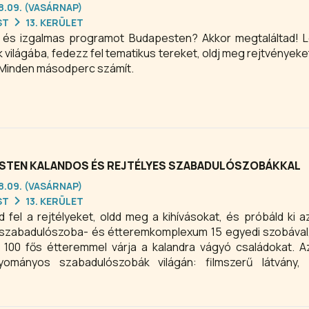
08.09. (VASÁRNAP)
ST
13. KERÜLET
 és izgalmas programot Budapesten? Akkor megtaláltad! L
világába, fedezz fel tematikus tereket, oldj meg rejtvényeke
. Minden másodperc számít.
ESTEN KALANDOS ÉS REJTÉLYES SZABADULÓSZOBÁKKAL
08.09. (VASÁRNAP)
ST
13. KERÜLET
d fel a rejtélyeket, oldd meg a kihívásokat, és próbáld ki 
szabadulószoba- és étteremkomplexum 15 egyedi szobával
, 100 fős étteremmel várja a kalandra vágyó családokat. 
ományos szabadulószobák világán: filmszerű látvány, 
tmunka találkoznak, hogy felejthetetlen szórakozást nyújtsan