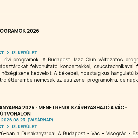
ROGRAMOK 2026
ST
13. KERÜLET
. évi programok. A Budapest Jazz Club változatos progr
ágsztárokat felvonultató koncertekkel, csúcstechnikával f
inőségi zene kedvelőit. A békebeli, nosztalgikus hangulatú 
tro étterembe nemcsak az esti zenei programokra, de nap
tek este 20.00 órakor, míg keddtől szombatig, a nagy népsz
örvendő jam session sorozat estjei 22.00 óra után kezdődnek.
NYARBA 2026 - MENETRENDI SZÁRNYASHAJÓ A VÁC -
 ÚTVONALON
 2026.08.23. (VASÁRNAP)
ST
13. KERÜLET
26-ban a Dunakanyarba! A Budapest - Vác - Visegrád - E