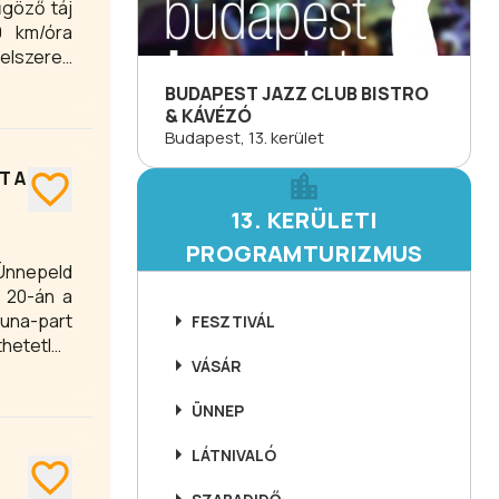
űgöző táj
0 km/óra
elszerelt
BUDAPEST JAZZ CLUB BISTRO
& KÁVÉZÓ
Budapest, 13. kerület
T A
13. KERÜLETI
PROGRAMTURIZMUS
Ünnepeld
 20-án a
Duna-part
FESZTIVÁL
thetetlen
VÁSÁR
lvezheted
ÜNNEP
LÁTNIVALÓ