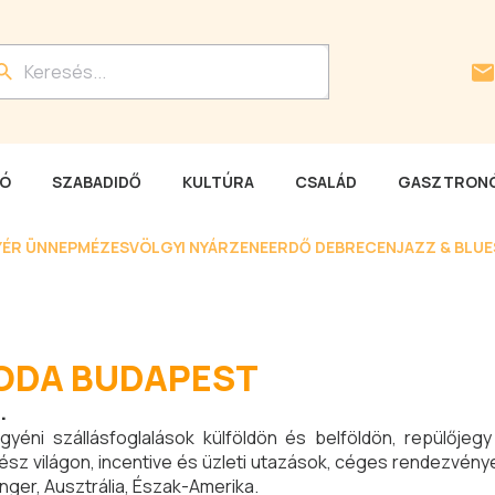
LÓ
SZABADIDŐ
KULTÚRA
CSALÁD
GASZTRONÓ
YÉR ÜNNEP
MÉZESVÖLGYI NYÁR
ZENEERDŐ DEBRECEN
JAZZ & BLU
RODA BUDAPEST
.
gyéni szállásfoglalások külföldön és belföldön, repülőjegy 
z világon, incentive és üzleti utazások, céges rendezvények
enger, Ausztrália, Észak-Amerika.