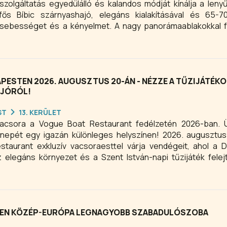
zolgáltatás egyedülálló és kalandos módját kínálja a leny
ős Bíbic szárnyashajó, elegáns kialakításával és 65-7
 sebességet és a kényelmet. A nagy panorámaablakokkal f
ítmények gondoskodnak az emlékezetes élményről.
PESTEN 2026. AUGUSZTUS 20-ÁN - NÉZZE A TŰZIJÁTÉKO
AJÓRÓL!
ST
13. KERÜLET
 vacsora a Vogue Boat Restaurant fedélzetén 2026-ban. 
epét egy igazán különleges helyszínen! 2026. augusztus
taurant exkluzív vacsoraesttel várja vendégeit, ahol a 
elegáns környezet és a Szent István-napi tűzijáték felej
a tűzijáték ideje alatt is a helyén marad, így zavartalanul é
yosabb eseményét.
EN KÖZÉP-EURÓPA LEGNAGYOBB SZABADULÓSZOBA