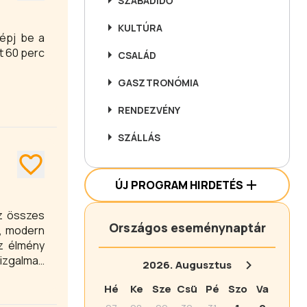
SZABADIDŐ
KULTÚRA
épj be a
t 60 perc
CSALÁD
GASZTRONÓMIA
RENDEZVÉNY
SZÁLLÁS
ÚJ PROGRAM HIRDETÉS
az összes
Országos eseménynaptár
, modern
Az élmény
izgalmas
2026.
Augusztus
ak.
Hé
Ke
Sze
Csü
Pé
Szo
Va