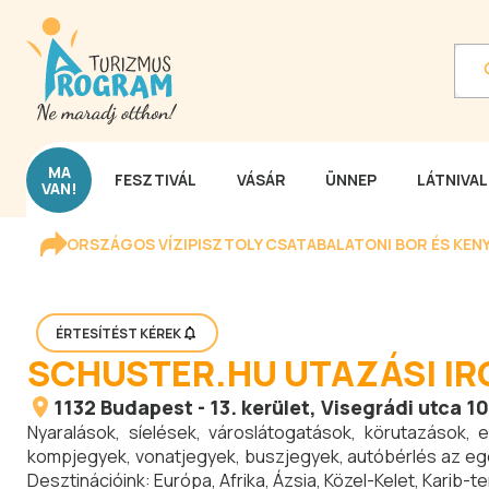
MA
FESZTIVÁL
VÁSÁR
ÜNNEP
LÁTNIVA
VAN!
ORSZÁGOS VÍZIPISZTOLY CSATA
BALATONI BOR ÉS KEN
ÉRTESÍTÉST KÉREK
SCHUSTER.HU UTAZÁSI I
1132
Budapest
-
13. kerület
, Visegrádi utca 10
Nyaralások, síelések, városlátogatások, körutazások, e
kompjegyek, vonatjegyek, buszjegyek, autóbérlés az egés
Desztinációink: Európa, Afrika, Ázsia, Közel-Kelet, Karib-t