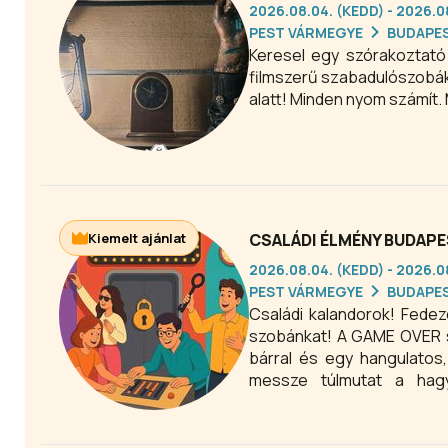
2026.08.04. (KEDD) - 2026.
PEST VÁRMEGYE
BUDAPE
Keresel egy szórakoztató
filmszerű szabadulószobák 
alatt! Minden nyom számít
Kiemelt ajánlat
CSALÁDI ÉLMÉNY BUDAP
2026.08.04. (KEDD) - 2026.
PEST VÁRMEGYE
BUDAPE
Családi kalandorok! Fedez
szobánkat! A GAME OVER 
bárral és egy hangulatos
messze túlmutat a hagy
rejtvények és valódi csapa