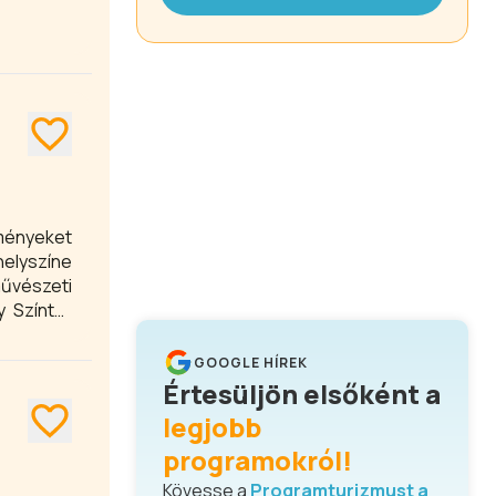
lményeket
helyszíne
űvészeti
y Színtér
lálkozik.
y Színtér
GOOGLE HÍREK
Értesüljön elsőként a
legjobb
programokról!
Kövesse a
Programturizmust a