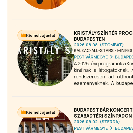
KRISTÁLY SZÍNTÉR PROG
Kiemelt ajánlat
BUDAPESTEN
2026.08.08. (SZOMBAT)
BALZAC-ALL-STARS - MINIFE
PEST VÁRMEGYE
BUDAPE
A 2026. évi programok a Kri
kínálnak a látogatóknak. 
rendszeresen ad otthont
eseményeknek. A budapesti
2026-ban is kiemelt úti cél
Ha friss kulturális élmény
aktuális programkínálatát.
BUDAPEST BÁR KONCERT 
Kiemelt ajánlat
SZABADTÉRI SZÍNPADON
2026.09.02. (SZERDA)
PEST VÁRMEGYE
BUDAPE