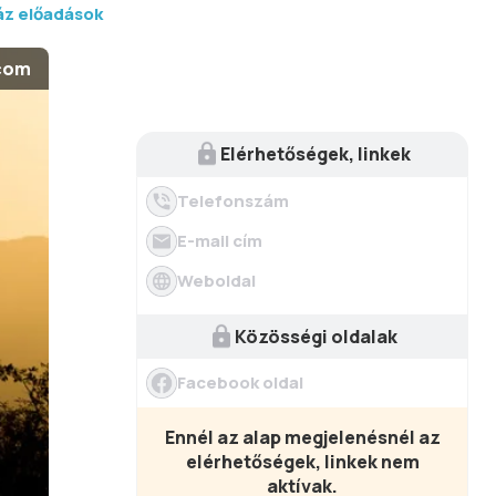
áz előadások
.com
Elérhetőségek, linkek
Telefonszám
E-mail cím
Weboldal
Közösségi oldalak
Facebook oldal
Ennél az alap megjelenésnél az
elérhetőségek, linkek nem
aktívak.