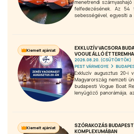
menetrendi szárnyashajó s
felfedezésének. Az 54 f
sebességével, egyesíti a
utastér és a modern létes
EXKLUZÍV VACSORA BUDA
Kiemelt ajánlat
VOGUE ÁLLÓ ÉTTEREMH
2026.08.20. (CSÜTÖRTÖK)
PEST VÁRMEGYE
BUDAPE
Exkluzív augusztus 20-i
Magyarország nemzeti ünn
budapesti Vogue Boat Res
lenyűgöző panorámája, az 
élményt kínál. Az állóhajó 
Budapest egyik leglátván
SZÓRAKOZÁS BUDAPEST
Kiemelt ajánlat
KOMPLEXUMÁBAN