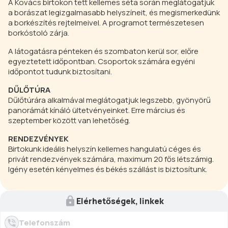
A Kovács birtokon tett kellemes séta során meglátogatjuk
a borászat legizgalmasabb helyszíneit, és megismerkedünk
a borkészítés rejtelmeivel. A programot természetesen
borkóstoló zárja.
A látogatásra pénteken és szombaton kerül sor, előre
egyeztetett időpontban. Csoportok számára egyéni
időpontot tudunk biztosítani.
DŰLŐTÚRA
Dűlőtúrára alkalmával meglátogatjuk legszebb, gyönyörű
panorámát kínáló ültetvényeinket. Erre március és
szeptember között van lehetőség.
RENDEZVÉNYEK
Birtokunk ideális helyszín kellemes hangulatú céges és
privát rendezvények számára, maximum 20 fős létszámig.
Igény esetén kényelmes és békés szállást is biztosítunk.
Elérhetőségek, linkek
Telefonszám