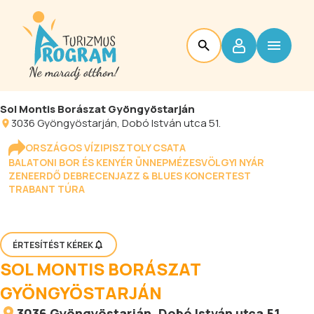
Sol Montis Borászat Gyöngyöstarján
3036
Gyöngyöstarján
, Dobó István utca 51.
ORSZÁGOS VÍZIPISZTOLY CSATA
BALATONI BOR ÉS KENYÉR ÜNNEP
MÉZESVÖLGYI NYÁR
ZENEERDŐ DEBRECEN
JAZZ & BLUES KONCERTEST
TRABANT TÚRA
ÉRTESÍTÉST KÉREK
SOL MONTIS BORÁSZAT
GYÖNGYÖSTARJÁN
3036
Gyöngyöstarján
, Dobó István utca 51.