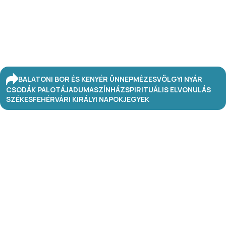
BALATONI BOR ÉS KENYÉR ÜNNEP
MÉZESVÖLGYI NYÁR
CSODÁK PALOTÁJA
DUMASZÍNHÁZ
SPIRITUÁLIS ELVONULÁS
SZÉKESFEHÉRVÁRI KIRÁLYI NAPOK
JEGYEK