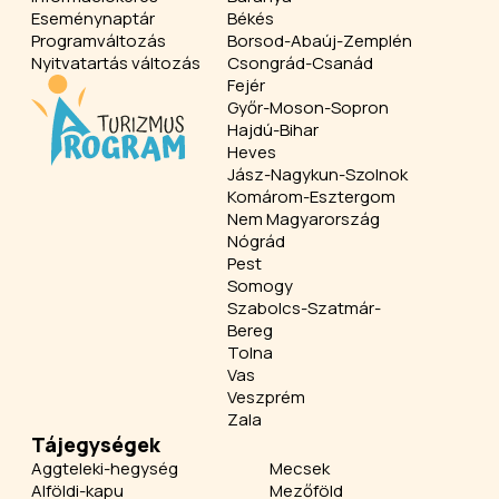
Eseménynaptár
Békés
Programváltozás
Borsod-Abaúj-Zemplén
Nyitvatartás változás
Csongrád-Csanád
Fejér
Győr-Moson-Sopron
Hajdú-Bihar
Heves
Jász-Nagykun-Szolnok
Komárom-Esztergom
Nem Magyarország
Nógrád
Pest
Somogy
Szabolcs-Szatmár-
Bereg
Tolna
Vas
Veszprém
Zala
Tájegységek
Aggteleki-hegység
Mecsek
Alföldi-kapu
Mezőföld