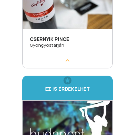
CSERNYIK PINCE
Gyöngyöstarján
EZ IS ÉRDEKELHET