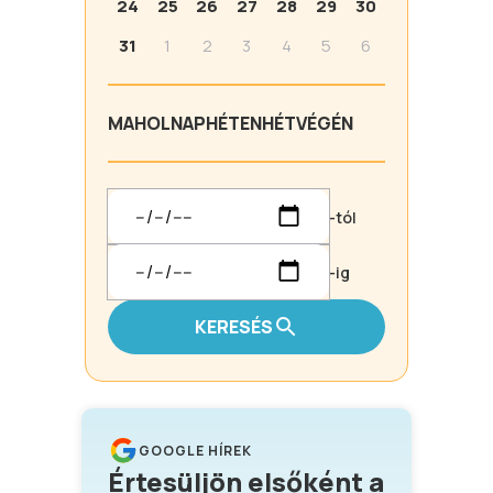
24
25
26
27
28
29
30
31
1
2
3
4
5
6
MA
HOLNAP
HÉTEN
HÉTVÉGÉN
-tól
-ig
KERESÉS
GOOGLE HÍREK
Értesüljön elsőként a