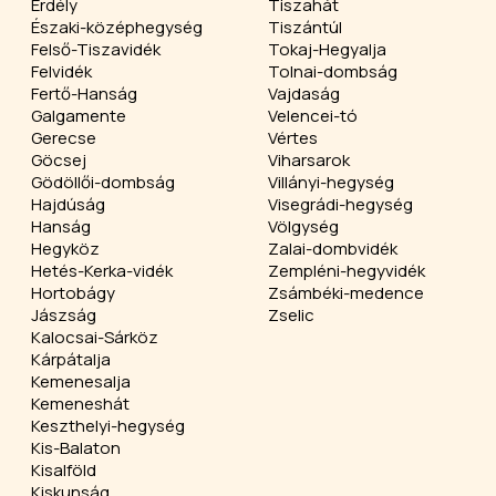
Erdély
Tiszahát
Északi-középhegység
Tiszántúl
Felső-Tiszavidék
Tokaj-Hegyalja
Felvidék
Tolnai-dombság
Fertő-Hanság
Vajdaság
Galgamente
Velencei-tó
Gerecse
Vértes
Göcsej
Viharsarok
Gödöllői-dombság
Villányi-hegység
Hajdúság
Visegrádi-hegység
Hanság
Völgység
Hegyköz
Zalai-dombvidék
Hetés-Kerka-vidék
Zempléni-hegyvidék
Hortobágy
Zsámbéki-medence
Jászság
Zselic
Kalocsai-Sárköz
Kárpátalja
Kemenesalja
Kemeneshát
Keszthelyi-hegység
Kis-Balaton
Kisalföld
Kiskunság