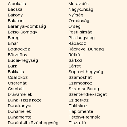
Alpokalja
Muravidék
Bácska
Nagykunság
Bakony
Nyírség
Balaton
Ormánság
Baranyai-dombság
Őrség
Belső-Somogy
Pesti-síkság
Bereg
Pilis-hegység
Bihar
Rábaköz
Bodrogköz
Ráckevei-Dunaág
Börzsöny
Rétköz
Budai-hegység
Sárköz
Bükk
Sárrét
Bükkalja
Soproni-hegység
Csallóköz
Szamoshát
Cserehát
Szamosköz
Cserhát
Szatmár-Bereg
Drávamellék
Szentendrei-sziget
Duna-Tisza köze
Szigetköz
Dunakanyar
Taktaköz
Dunamellék
Tápiómente
Dunamente
Tétényi-fennsík
Dunántúli-középhegység
Tisza-tó