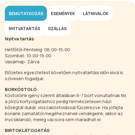
BEMUTATKOZÁS
ESEMÉNYEK
LÁTNIVALÓK
NYITVATARTÁS
SZÁLLÁS
Nyitva tartás
Hétfőtől-Péntekig: 08:00-15:00
Szombat: 10:00-15:00
Vasárnap: Zárva
Előzetes egyeztetést követően nyitvatartási időn kívül is
szívesen fogadjuk.
BORKÓSTOLÓ
Kóstolóink igény szerint általában 6-7 bort vonultatnak fel,
a jóízű kortyolgatáshoz pedig természetesen házi
bőségtál dukál, visszakóstolással fűszerezve. Ha jófajta
boraink zamatától megéheznének vendégeink, akkor az
ínycsiklandó, meleg vacsora sem maradhat el.
BIRTOKLÁTOGATÁS