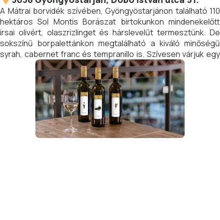
A Mátrai borvidék szívében, Gyöngyöstarjánon található 110
hektáros Sol Montis Borászat birtokunkon mindenekelőtt
irsai olivért, olaszrizlinget és hárslevelűt termesztünk. De
sokszínű borpalettánkon megtalálható a kiváló minőségű
syrah, cabernet franc és tempranillo is. Szívesen várjuk egy
kellemes bortúrára, ahol személyesen vezetjük körbe
birtokunkon.