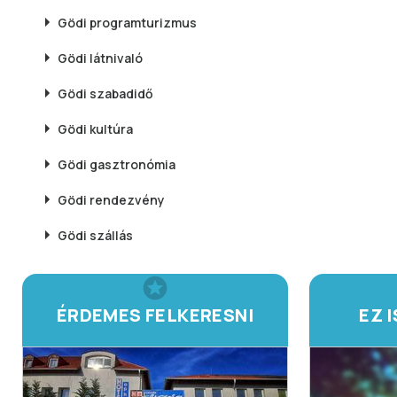
Gödi
programturizmus
Gödi
látnivaló
Gödi
szabadidő
Gödi
kultúra
Gödi
gasztronómia
Gödi
rendezvény
Gödi
szállás
ÉRDEMES FELKERESNI
EZ 