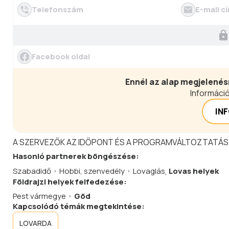
Telefonszám
E-mail c
Facebook oldal
Ennél az alap megjelenés
Információ
IN
A SZERVEZŐK AZ IDŐPONT ÉS A PROGRAMVÁLTOZTATÁS
Hasonló
partnerek
böngészése:
Szabadidő
Hobbi, szenvedély
Lovaglás
,
Lovas helyek
Földrajzi helyek felfedezése:
Pest vármegye
Göd
Kapcsolódó témák megtekintése:
LOVARDA