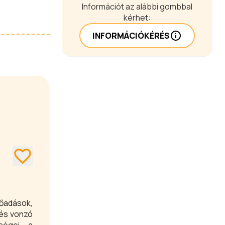
Információt az alábbi gombbal
kérhet:
INFORMÁCIÓKÉRÉS
lőadások,
lés vonzó