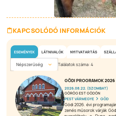
KAPCSOLÓDÓ INFORMÁCIÓK
ESEMÉNYEK
LÁTNIVALÓK
NYITVATARTÁS
SZÁLL
Népszerűség
Találatok száma:
4
GÖDI PROGRAMOK 2026 
2026.08.22. (SZOMBAT)
GÖRÖG EST GÖDÖN
PEST VÁRMEGYE
GÖD
Gödi 2026. évi programaján
zenés műsorok várják Gödö