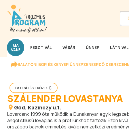
MA
FESZTIVÁL
VÁSÁR
ÜNNEP
LÁTNIVA
VAN!
BALATONI BOR ÉS KENYÉR ÜNNEP
ZENEERDŐ DEBRECEN
ÉRTESÍTÉST KÉREK
SZÁLENDER LOVASTANYA
Göd
, Kazinczy u.1.
Lovardánk 1999 óta működik a Dunakanyar egyik legszebb
angol stilusú lovaglás is a profilunkhoz tartozik.Ezen ki
országos bajnoki cimmel,és kiváló nemzetközi eredmények