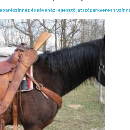
abarészínház és kávéház
Fejlesztő játszópark
Veres 1 Szính