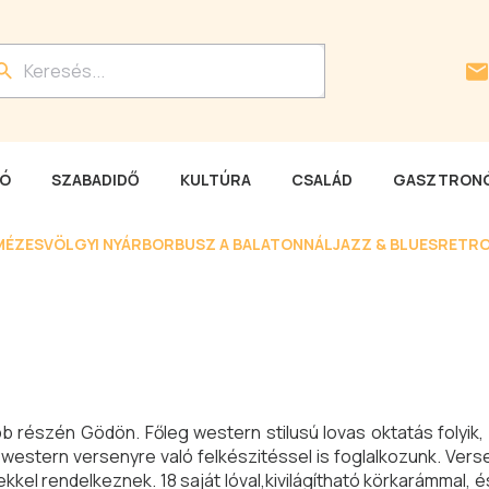
LÓ
SZABADIDŐ
KULTÚRA
CSALÁD
GASZTRONÓ
MÉZESVÖLGYI NYÁR
BORBUSZ A BALATONNÁL
JAZZ & BLUES
RETRO
 részén Gödön. Főleg western stilusú lovas oktatás folyik,
vül western versenyre való felkészitéssel is foglalkozunk. Ver
kel rendelkeznek. 18 saját lóval,kivilágítható körkarámmal,