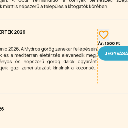
tján. A Gödi Termálfürdő, a környék természeti szép
ók miatt is népszerű a település a látogatók körében.
RTEK 2026
Ár:
1500
Ft
zenekar fellépésein
JEGYVÁS
k és a mediterrán életérzés elevenedik meg.
ányos és népszerű görög dalok egyaránt
tjeik igazi zenei utazást kínálnak a közönség
zeresen lép fel táncházakban, éttermekben,
ozóhelyeken, valamint magán- és céges
endületes ritmusok és a hamisítatlan görög
al ragadja a hallgatóságot.
26