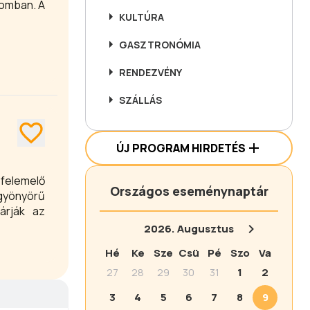
lomban. A
KULTÚRA
GASZTRONÓMIA
RENDEZVÉNY
SZÁLLÁS
ÚJ PROGRAM HIRDETÉS
Országos eseménynaptár
 gyönyörű
árják az
2026.
Augusztus
Hé
Ke
Sze
Csü
Pé
Szo
Va
27
28
29
30
31
1
2
3
4
5
6
7
8
9