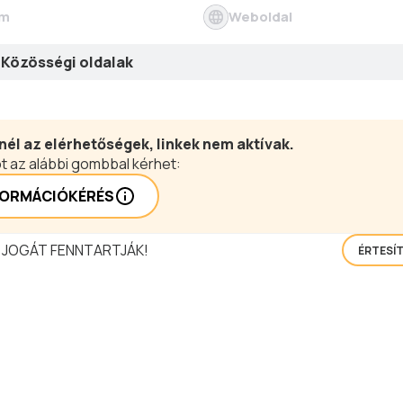
ím
Weboldal
Közösségi oldalak
nél az elérhetőségek, linkek nem aktívak.
t az alábbi gombbal kérhet:
FORMÁCIÓKÉRÉS
 JOGÁT FENNTARTJÁK!
ÉRTESÍ