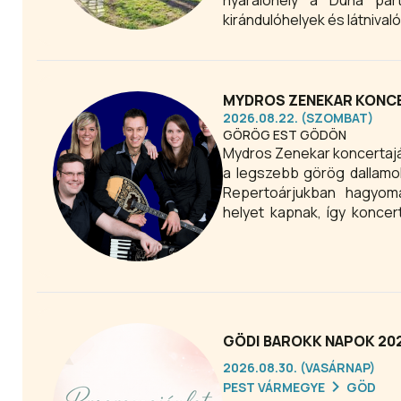
nyaralóhely a Duna par
kirándulóhelyek és látnival
MYDROS ZENEKAR KONCE
2026.08.22. (SZOMBAT)
GÖRÖG EST GÖDÖN
Mydros Zenekar koncertajánló 2026. A Mydros görög 
a legszebb görög dallamo
Repertoárjukban hagyom
helyet kapnak, így koncer
számára. A zenekar rends
fesztiválokon, szórak
rendezvényeken, ahol a l
hangulat garantáltan magáv
GÖDI BAROKK NAPOK 20
2026.08.30. (VASÁRNAP)
PEST VÁRMEGYE
GÖD