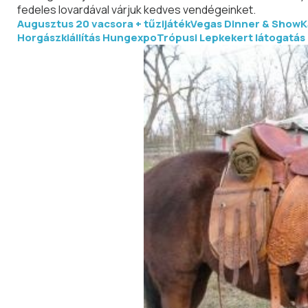
fedeles lovardával várjuk kedves vendégeinket.
Augusztus 20 vacsora + tűzijáték
Vegas Dinner & Show
K
Horgászkiállítás Hungexpo
Trópusi Lepkekert látogatás