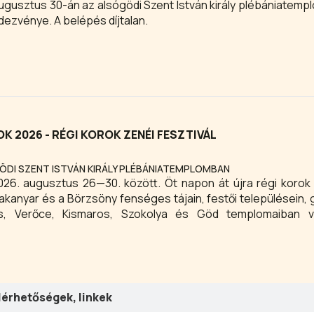
ugusztus 30-án az alsógödi Szent István király plébániatemp
ezvénye. A belépés díjtalan.
 2026 - RÉGI KOROK ZENÉI FESZTIVÁL
DI SZENT ISTVÁN KIRÁLY PLÉBÁNIATEMPLOMBAN
—30. között. Öt napon át újra régi korok felemelő
akanyar és a Börzsöny fenséges tájain, festői településein,
s, Verőce, Kismaros, Szokolya és Göd templomaiban v
lérhetőségek, linkek