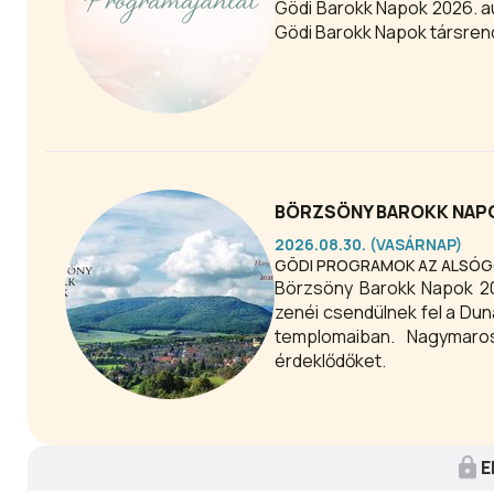
Gödi Barokk Napok 2026. a
Gödi Barokk Napok társrend
BÖRZSÖNY BAROKK NAPOK
2026.08.30. (VASÁRNAP)
GÖDI PROGRAMOK AZ ALSÓGÖ
Börzsöny Barokk Napok 2026. augusztus 26
zenéi csendülnek fel a Dun
templomaiban. Nagymaro
érdeklődőket.
E