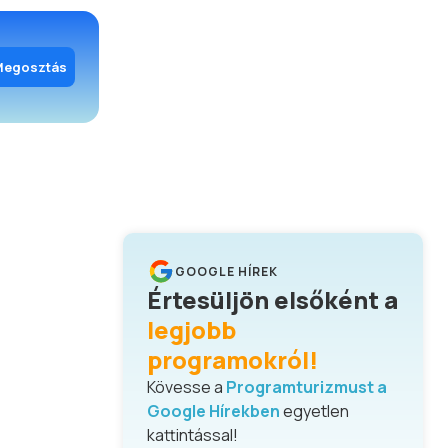
Megosztás
GOOGLE HÍREK
Értesüljön elsőként a
legjobb
programokról!
Kövesse a
Programturizmust a
Google Hírekben
egyetlen
kattintással!