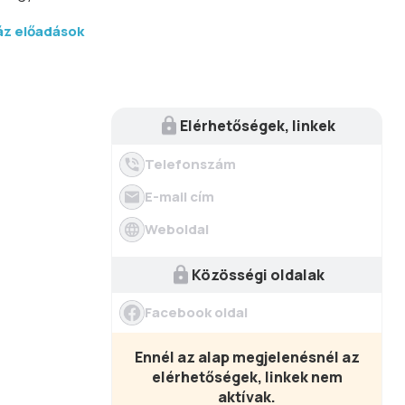
áz előadások
Elérhetőségek, linkek
Telefonszám
E-mail cím
Weboldal
Közösségi oldalak
Facebook oldal
Ennél az alap megjelenésnél az
elérhetőségek, linkek nem
aktívak.