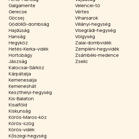
Galgamente
Velencei-tó
Gerecse
Vértes
Göcsej
Viharsarok
Gödöllői-dombság
Villányi-hegység
Hajdúság
Visegrádi-hegység
Hanság
Völgység
Hegyköz
Zalai-dombvidék
Hetés-Kerka-vidék
Zempléni-hegyvidék
Hortobágy
Zsámbéki-medence
Jászság
Zselic
Kalocsai-Sárköz
Kárpátalja
Kemenesalja
Kemeneshát
Keszthelyi-hegység
Kis-Balaton
Kisalföld
Kiskunság
Körös-Maros-köz
Körös-szög
Körös-vidék
Kőszegi-hegység