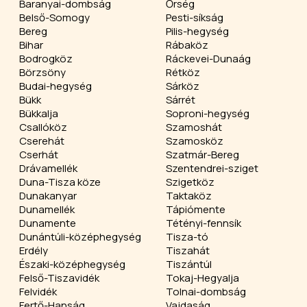
Baranyai-dombság
Őrség
Belső-Somogy
Pesti-síkság
Bereg
Pilis-hegység
Bihar
Rábaköz
Bodrogköz
Ráckevei-Dunaág
Börzsöny
Rétköz
Budai-hegység
Sárköz
Bükk
Sárrét
Bükkalja
Soproni-hegység
Csallóköz
Szamoshát
Cserehát
Szamosköz
Cserhát
Szatmár-Bereg
Drávamellék
Szentendrei-sziget
Duna-Tisza köze
Szigetköz
Dunakanyar
Taktaköz
Dunamellék
Tápiómente
Dunamente
Tétényi-fennsík
Dunántúli-középhegység
Tisza-tó
Erdély
Tiszahát
Északi-középhegység
Tiszántúl
Felső-Tiszavidék
Tokaj-Hegyalja
Felvidék
Tolnai-dombság
Fertő-Hanság
Vajdaság