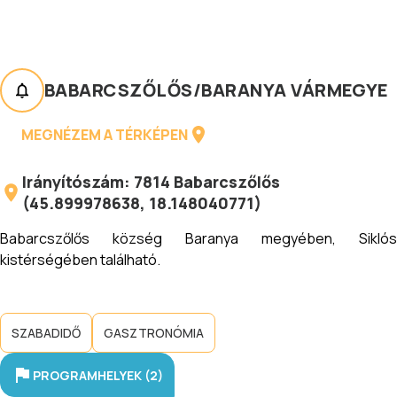
BABARCSZŐLŐS
/
BARANYA VÁRMEGYE
MEGNÉZEM A TÉRKÉPEN
Irányítószám:
7814
Babarcszőlős
(
45.899978638
,
18.148040771
)
Babarcszőlős község Baranya megyében, Siklós
kistérségében található.
SZABADIDŐ
GASZTRONÓMIA
PROGRAMHELYEK (2)