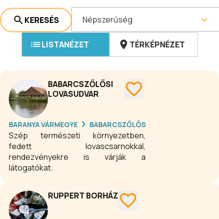
Népszerűség
KERESÉS
LISTANÉZET
TÉRKÉPNÉZET
BABARCSZŐLŐSI
LOVASUDVAR
BARANYA VÁRMEGYE
BABARCSZŐLŐS
Szép természeti környezetben,
fedett lovascsarnokkal,
rendezvényekre is várják a
látogatókat.
RUPPERT BORHÁZ