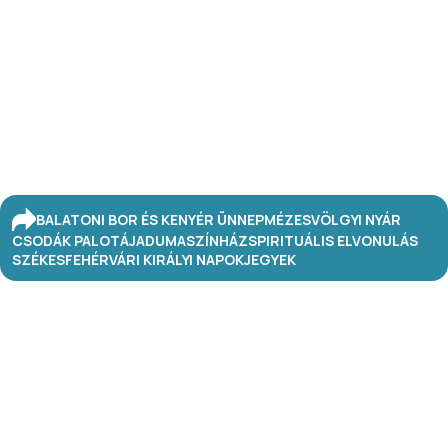
BALATONI BOR ÉS KENYÉR ÜNNEP
MÉZESVÖLGYI NYÁR
CSODÁK PALOTÁJA
DUMASZÍNHÁZ
SPIRITUÁLIS ELVONULÁS
SZÉKESFEHÉRVÁRI KIRÁLYI NAPOK
JEGYEK