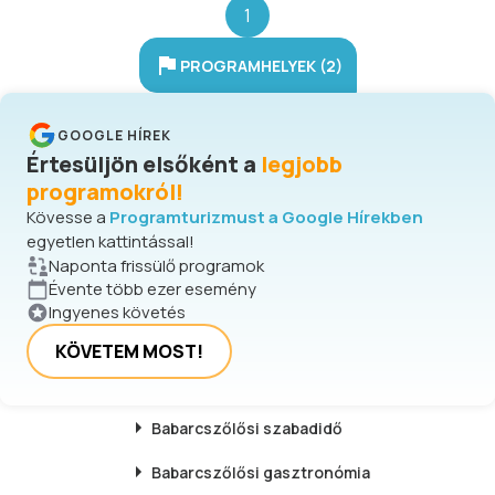
1
PROGRAMHELYEK (2)
GOOGLE HÍREK
Értesüljön elsőként a
legjobb
programokról!
Kövesse a
Programturizmust a Google Hírekben
egyetlen kattintással!
Naponta frissülő programok
Évente több ezer esemény
Ingyenes követés
KÖVETEM MOST!
Babarcszőlősi
szabadidő
Babarcszőlősi
gasztronómia