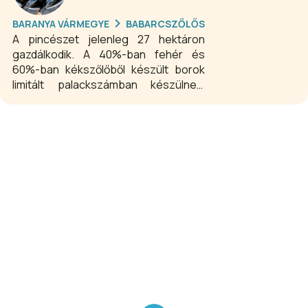
BARANYA VÁRMEGYE
BABARCSZŐLŐS
A pincészet jelenleg 27 hektáron
gazdálkodik. A 40%-ban fehér és
60%-ban kékszőlőből készült borok
limitált palackszámban készülnek.
Főbb fajták: cabernet franc, ottonel
muskotály, rosé, chardonnay,
portugieser, merlot, cabernet
sauvignon, olaszrizling.