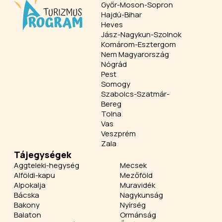
Győr-Moson-Sopron
Hajdú-Bihar
Heves
Jász-Nagykun-Szolnok
Komárom-Esztergom
Nem Magyarország
Nógrád
Pest
Somogy
Szabolcs-Szatmár-
Bereg
Tolna
Vas
Veszprém
Zala
Tájegységek
Aggteleki-hegység
Mecsek
Alföldi-kapu
Mezőföld
Alpokalja
Muravidék
Bácska
Nagykunság
Bakony
Nyírség
Balaton
Ormánság