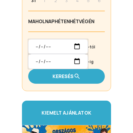
31
1
2
3
4
5
6
MA
HOLNAP
HÉTEN
HÉTVÉGÉN
-tól
-ig
KERESÉS
KIEMELT AJÁNLATOK