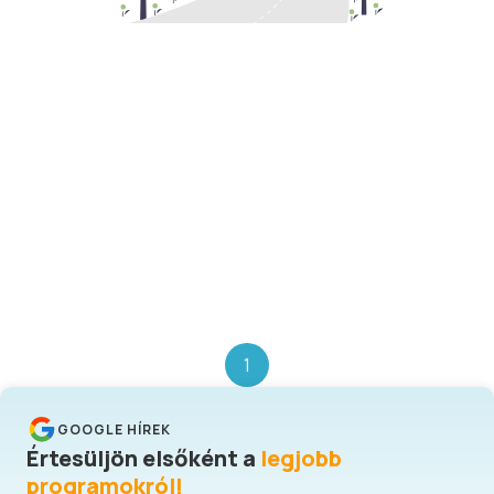
1
GOOGLE HÍREK
Értesüljön elsőként a
legjobb
programokról!