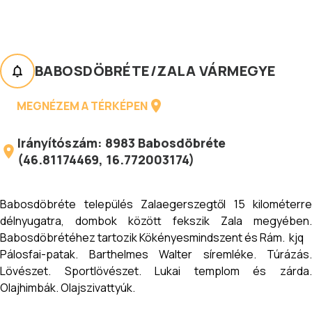
BABOSDÖBRÉTE
/
ZALA VÁRMEGYE
MEGNÉZEM A TÉRKÉPEN
Irányítószám:
8983
Babosdöbréte
(
46.81174469
,
16.772003174
)
Babosdöbréte település Zalaegerszegtől 15 kilométerre
délnyugatra, dombok között fekszik Zala megyében.
Babosdöbrétéhez tartozik Kökényesmindszent és Rám. kjq
Pálosfai-patak. Barthelmes Walter síremléke. Túrázás.
Lövészet. Sportlövészet. Lukai templom és zárda.
Olajhimbák. Olajszivattyúk.