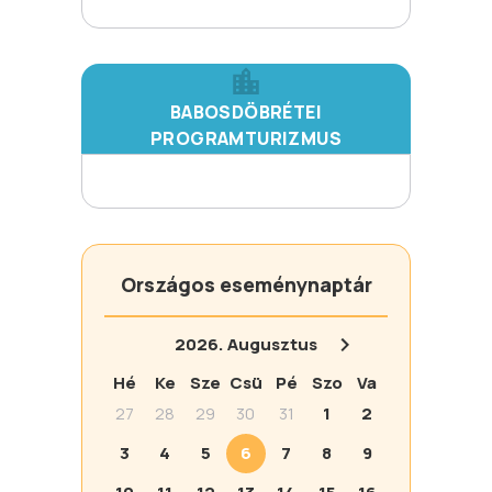
BABOSDÖBRÉTEI
PROGRAMTURIZMUS
Országos eseménynaptár
2026.
Augusztus
Hé
Ke
Sze
Csü
Pé
Szo
Va
27
28
29
30
31
1
2
3
4
5
6
7
8
9