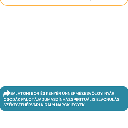
BALATONI BOR ÉS KENYÉR ÜNNEP
MÉZESVÖLGYI NYÁR
CSODÁK PALOTÁJA
DUMASZÍNHÁZ
SPIRITUÁLIS ELVONULÁS
SZÉKESFEHÉRVÁRI KIRÁLYI NAPOK
JEGYEK