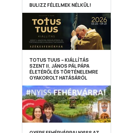
BULIZZ FÉLELMEK NÉLKÜL!
TOTUS TUUS – KIÁLLÍTÁS
SZENT II. JÁNOS PÁL PÁPA
ÉLETÉRŐL ÉS TÖRTÉNELEMRE
GYAKOROLT HATÁSÁRÓL
GYERE FEHÉRVÁRRA! NYISS AZ