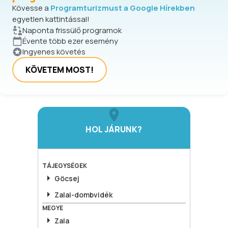
Kövesse a
Programturizmust a Google Hírekben
egyetlen kattintással!
Naponta frissülő programok
Évente több ezer esemény
Ingyenes követés
KÖVETEM MOST!
HOL JÁRUNK?
TÁJEGYSÉGEK
Göcsej
Zalai-dombvidék
MEGYE
Zala