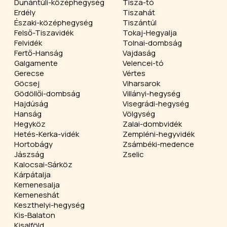
Dunántúli-középhegység
Tisza-tó
Erdély
Tiszahát
Északi-középhegység
Tiszántúl
Felső-Tiszavidék
Tokaj-Hegyalja
Felvidék
Tolnai-dombság
Fertő-Hanság
Vajdaság
Galgamente
Velencei-tó
Gerecse
Vértes
Göcsej
Viharsarok
Gödöllői-dombság
Villányi-hegység
Hajdúság
Visegrádi-hegység
Hanság
Völgység
Hegyköz
Zalai-dombvidék
Hetés-Kerka-vidék
Zempléni-hegyvidék
Hortobágy
Zsámbéki-medence
Jászság
Zselic
Kalocsai-Sárköz
Kárpátalja
Kemenesalja
Kemeneshát
Keszthelyi-hegység
Kis-Balaton
Kisalföld