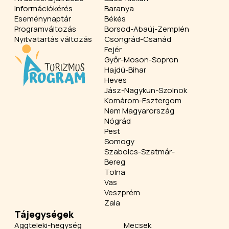
Információkérés
Baranya
Eseménynaptár
Békés
Programváltozás
Borsod-Abaúj-Zemplén
Nyitvatartás változás
Csongrád-Csanád
Fejér
Győr-Moson-Sopron
Hajdú-Bihar
Heves
Jász-Nagykun-Szolnok
Komárom-Esztergom
Nem Magyarország
Nógrád
Pest
Somogy
Szabolcs-Szatmár-
Bereg
Tolna
Vas
Veszprém
Zala
Tájegységek
Aggteleki-hegység
Mecsek