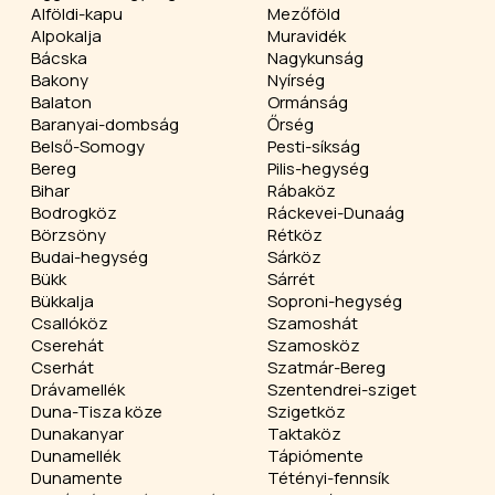
Alföldi-kapu
Mezőföld
Alpokalja
Muravidék
Bácska
Nagykunság
Bakony
Nyírség
Balaton
Ormánság
Baranyai-dombság
Őrség
Belső-Somogy
Pesti-síkság
Bereg
Pilis-hegység
Bihar
Rábaköz
Bodrogköz
Ráckevei-Dunaág
Börzsöny
Rétköz
Budai-hegység
Sárköz
Bükk
Sárrét
Bükkalja
Soproni-hegység
Csallóköz
Szamoshát
Cserehát
Szamosköz
Cserhát
Szatmár-Bereg
Drávamellék
Szentendrei-sziget
Duna-Tisza köze
Szigetköz
Dunakanyar
Taktaköz
Dunamellék
Tápiómente
Dunamente
Tétényi-fennsík