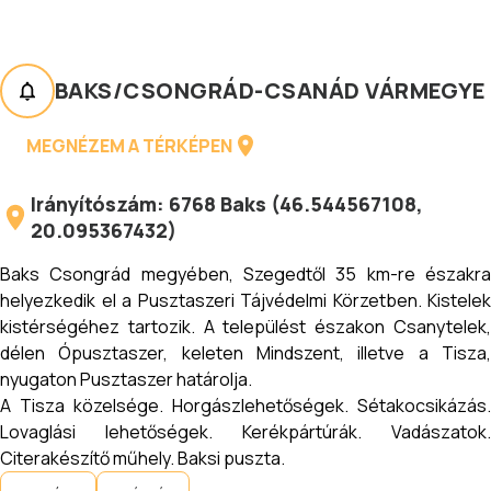
BAKS
/
CSONGRÁD-CSANÁD VÁRMEGYE
MEGNÉZEM A TÉRKÉPEN
Irányítószám:
6768
Baks
(
46.544567108
,
20.095367432
)
Baks Csongrád megyében, Szegedtől 35 km-re északra
helyezkedik el a Pusztaszeri Tájvédelmi Körzetben. Kistelek
kistérségéhez tartozik. A települést északon Csanytelek,
délen Ópusztaszer, keleten Mindszent, illetve a Tisza,
nyugaton Pusztaszer határolja.
A Tisza közelsége. Horgászlehetőségek. Sétakocsikázás.
Lovaglási lehetőségek. Kerékpártúrák. Vadászatok.
Citerakészítő műhely. Baksi puszta.