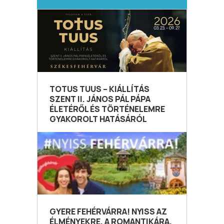
TOTUS TUUS – KIÁLLÍTÁS
SZENT II. JÁNOS PÁL PÁPA
ÉLETÉRŐL ÉS TÖRTÉNELEMRE
GYAKOROLT HATÁSÁRÓL
GYERE FEHÉRVÁRRA! NYISS AZ
ÉLMÉNYEKRE, A ROMANTIKÁRA,