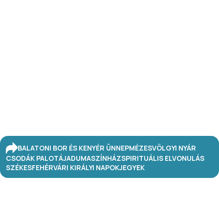
BALATONI BOR ÉS KENYÉR ÜNNEP
MÉZESVÖLGYI NYÁR
CSODÁK PALOTÁJA
DUMASZÍNHÁZ
SPIRITUÁLIS ELVONULÁS
SZÉKESFEHÉRVÁRI KIRÁLYI NAPOK
JEGYEK