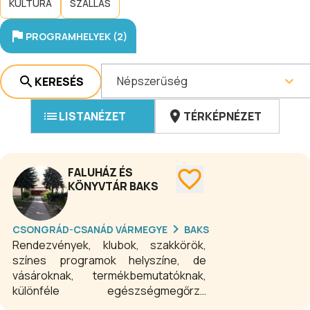
KULTÚRA
SZÁLLÁS
PROGRAMHELYEK (2)
Népszerűség
KERESÉS
LISTANÉZET
TÉRKÉPNÉZET
FALUHÁZ ÉS
KÖNYVTÁR BAKS
CSONGRÁD-CSANÁD VÁRMEGYE
BAKS
Rendezvények, klubok, szakkörök,
színes programok helyszíne, de
vásároknak, termékbemutatóknak,
különféle egészségmegőrző
programoknak, családi