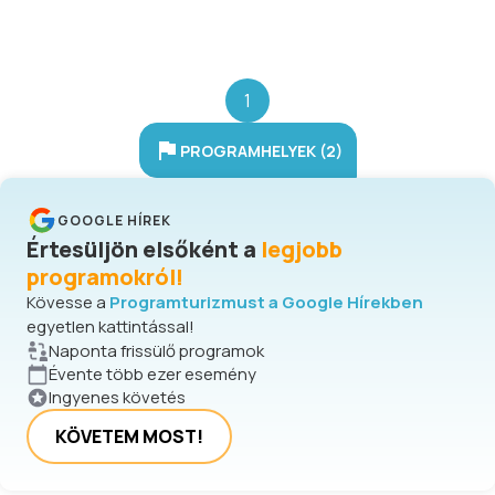
40 fős különteremben és a 200 fős,
részben fedett kerthelyiségben) a
történelmi hangulatú környezethez
igazodó gasztronómiai kínálattal
1
várjuk kedves vendégeinket
(jellegzetes magyar és regionális
PROGRAMHELYEK (2)
konyha, tájjellegű borok, grill-parti
lehetőség). Az étterem és a
különterem zártkörű rendezvényekre
GOOGLE HÍREK
kibérelhetők (pl. lakodalmak, bálok,
Értesüljön elsőként a
legjobb
találkozók, üzleti megbeszélések).
programokról!
Kövesse a
Programturizmust a Google Hírekben
egyetlen kattintással!
Naponta frissülő programok
Évente több ezer esemény
Ingyenes követés
KÖVETEM MOST!