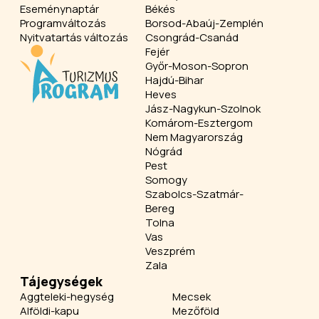
Eseménynaptár
Békés
Programváltozás
Borsod-Abaúj-Zemplén
Nyitvatartás változás
Csongrád-Csanád
Fejér
Győr-Moson-Sopron
Hajdú-Bihar
Heves
Jász-Nagykun-Szolnok
Komárom-Esztergom
Nem Magyarország
Nógrád
Pest
Somogy
Szabolcs-Szatmár-
Bereg
Tolna
Vas
Veszprém
Zala
Tájegységek
Aggteleki-hegység
Mecsek
Alföldi-kapu
Mezőföld