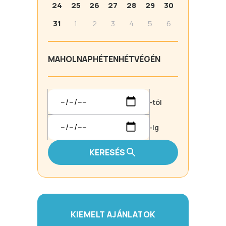
24
25
26
27
28
29
30
31
1
2
3
4
5
6
MA
HOLNAP
HÉTEN
HÉTVÉGÉN
-tól
-ig
KERESÉS
KIEMELT AJÁNLATOK