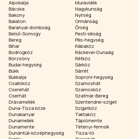
Alpokalja
Muravidék
Bácska
Nagykunság
Bakony
Nyírség
Balaton
Ormánság
Baranyai-dombság
Őrség
Belső-Somogy
Pesti-síkság
Bereg
Pilis-hegység
Bihar
Rábaköz
Bodrogköz
Ráckevei-Dunaág
Börzsöny
Rétköz
Budai-hegység
Sárköz
Bükk
Sárrét
Bükkalja
Soproni-hegység
Csallóköz
Szamoshát
Cserehát
Szamosköz
Cserhát
Szatmár-Bereg
Drávamellék
Szentendrei-sziget
Duna-Tisza köze
Szigetköz
Dunakanyar
Taktaköz
Dunamellék
Tápiómente
Dunamente
Tétényi-fennsík
Dunántúli-középhegység
Tisza-tó