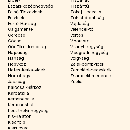
Erdély
Tiszahát
Északi-középhegység
Tiszántúl
Felső-Tiszavidék
Tokaj-Hegyalja
Felvidék
Tolnai-dombság
Fertő-Hanság
Vajdaság
Galgamente
Velencei-tó
Gerecse
Vértes
Göcsej
Viharsarok
Gödöllői-dombság
Villányi-hegység
Hajdúság
Visegrádi-hegység
Hanság
Völgység
Hegyköz
Zalai-dombvidék
Hetés-Kerka-vidék
Zempléni-hegyvidék
Hortobágy
Zsámbéki-medence
Jászság
Zselic
Kalocsai-Sárköz
Kárpátalja
Kemenesalja
Kemeneshát
Keszthelyi-hegység
Kis-Balaton
Kisalföld
Kiskunság