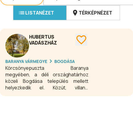
LISTANÉZET
TÉRKÉPNÉZET
HUBERTUS
VADÁSZHÁZ
BARANYA VÁRMEGYE
BOGDÁSA
Körcsönyepuszta Baranya
megyében, a déli országhatárhoz
közeli Bogdása település mellett
helyezkedik el. Közút, villany,
vezetékes víz, csatorna,
telefonhálózat kiépített. Mára 1-2
állandó lakossal rendelkezik, ezért
csendes, nyugodt és békés hely.
Kiterjedt erdőségek, fás legelők
veszik körül. Vendégházunk ebben a