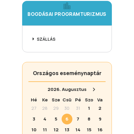
BOGDÁSAI PROGRAMTURIZMUS
SZÁLLÁS
Országos eseménynaptár
2026.
Augusztus
Hé
Ke
Sze
Csü
Pé
Szo
Va
27
28
29
30
31
1
2
3
4
5
6
7
8
9
10
11
12
13
14
15
16