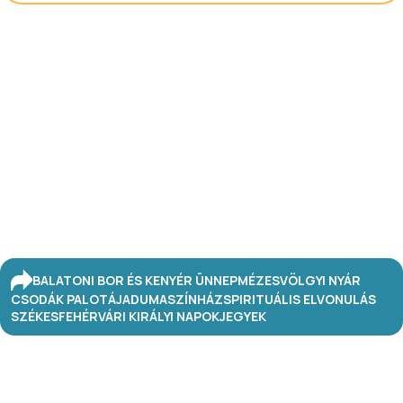
BALATONI BOR ÉS KENYÉR ÜNNEP
MÉZESVÖLGYI NYÁR
CSODÁK PALOTÁJA
DUMASZÍNHÁZ
SPIRITUÁLIS ELVONULÁS
SZÉKESFEHÉRVÁRI KIRÁLYI NAPOK
JEGYEK