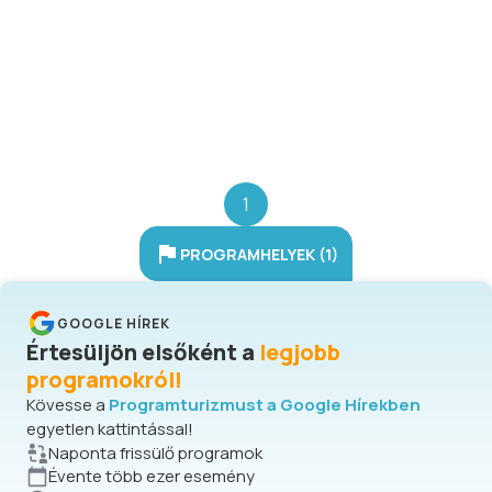
természetes környezetben nyújt
korszerű, a mai igényeknek
mindenben megfelelő
szálláslehetőséget, egyéni
kirándulóknak, családoknak, baráti
társaságoknak, illetve nagyobb
létszámú csoportoknak
(osztálykirándulás, baráti
összejövetel, céges tréningek).
1
PROGRAMHELYEK (1)
GOOGLE HÍREK
Értesüljön elsőként a
legjobb
programokról!
Kövesse a
Programturizmust a Google Hírekben
egyetlen kattintással!
Naponta frissülő programok
Évente több ezer esemény