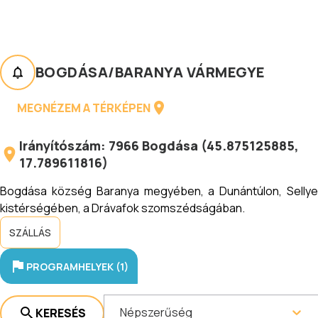
BOGDÁSA
/
BARANYA VÁRMEGYE
MEGNÉZEM A TÉRKÉPEN
Irányítószám:
7966
Bogdása
(
45.875125885
,
17.789611816
)
Bogdása község Baranya megyében, a Dunántúlon, Sellye
kistérségében, a Drávafok szomszédságában.
SZÁLLÁS
PROGRAMHELYEK (1)
Népszerűség
KERESÉS