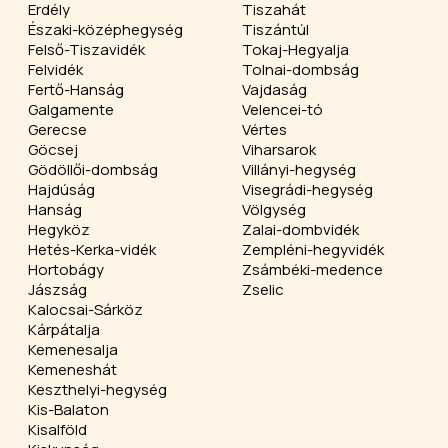
Erdély
Tiszahát
Északi-középhegység
Tiszántúl
Felső-Tiszavidék
Tokaj-Hegyalja
Felvidék
Tolnai-dombság
Fertő-Hanság
Vajdaság
Galgamente
Velencei-tó
Gerecse
Vértes
Göcsej
Viharsarok
Gödöllői-dombság
Villányi-hegység
Hajdúság
Visegrádi-hegység
Hanság
Völgység
Hegyköz
Zalai-dombvidék
Hetés-Kerka-vidék
Zempléni-hegyvidék
Hortobágy
Zsámbéki-medence
Jászság
Zselic
Kalocsai-Sárköz
Kárpátalja
Kemenesalja
Kemeneshát
Keszthelyi-hegység
Kis-Balaton
Kisalföld