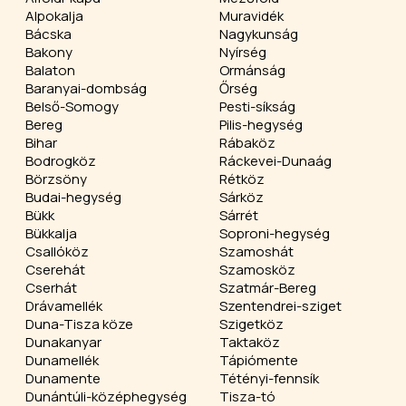
Alpokalja
Muravidék
Bácska
Nagykunság
Bakony
Nyírség
Balaton
Ormánság
Baranyai-dombság
Őrség
Belső-Somogy
Pesti-síkság
Bereg
Pilis-hegység
Bihar
Rábaköz
Bodrogköz
Ráckevei-Dunaág
Börzsöny
Rétköz
Budai-hegység
Sárköz
Bükk
Sárrét
Bükkalja
Soproni-hegység
Csallóköz
Szamoshát
Cserehát
Szamosköz
Cserhát
Szatmár-Bereg
Drávamellék
Szentendrei-sziget
Duna-Tisza köze
Szigetköz
Dunakanyar
Taktaköz
Dunamellék
Tápiómente
Dunamente
Tétényi-fennsík
Dunántúli-középhegység
Tisza-tó