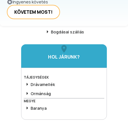
Ingyenes követés
KÖVETEM MOST!
Bogdásai
szállás
HOL JÁRUNK?
TÁJEGYSÉGEK
Drávamellék
Ormánság
MEGYE
Baranya