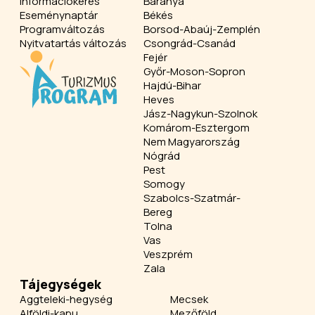
Információkérés
Baranya
Eseménynaptár
Békés
Programváltozás
Borsod-Abaúj-Zemplén
Nyitvatartás változás
Csongrád-Csanád
Fejér
Győr-Moson-Sopron
Hajdú-Bihar
Heves
Jász-Nagykun-Szolnok
Komárom-Esztergom
Nem Magyarország
Nógrád
Pest
Somogy
Szabolcs-Szatmár-
Bereg
Tolna
Vas
Veszprém
Zala
Tájegységek
Aggteleki-hegység
Mecsek
Alföldi-kapu
Mezőföld