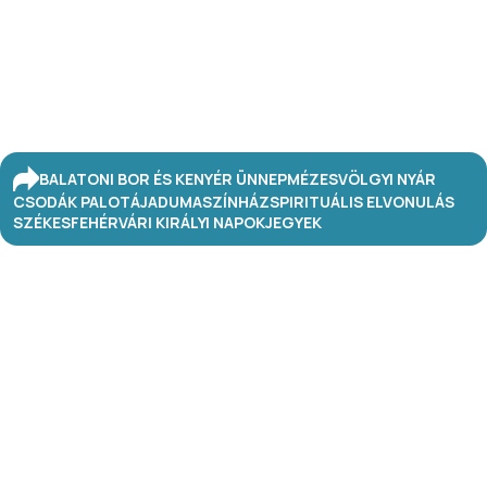
BALATONI BOR ÉS KENYÉR ÜNNEP
MÉZESVÖLGYI NYÁR
CSODÁK PALOTÁJA
DUMASZÍNHÁZ
SPIRITUÁLIS ELVONULÁS
SZÉKESFEHÉRVÁRI KIRÁLYI NAPOK
JEGYEK