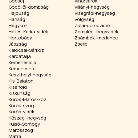
Göcsej
Viharsarok
Gödöllői-dombság
Villányi-hegység
Hajdúság
Visegrádi-hegység
Hanság
Völgység
Hegyköz
Zalai-dombvidék
Hetés-Kerka-vidék
Zempléni-hegyvidék
Hortobágy
Zsámbéki-medence
Jászság
Zselic
Kalocsai-Sárköz
Kárpátalja
Kemenesalja
Kemeneshát
Keszthelyi-hegység
Kis-Balaton
Kisalföld
Kiskunság
Körös-Maros-köz
Körös-szög
Körös-vidék
Kőszegi-hegység
Külső-Somogy
Marosszög
Mátra