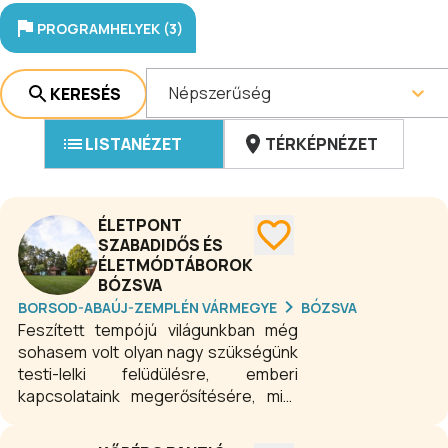
PROGRAMHELYEK (3)
Népszerűség
KERESÉS
LISTANÉZET
TÉRKÉPNÉZET
ÉLETPONT
SZABADIDŐS ÉS
ÉLETMÓDTÁBOROK
BÓZSVA
BORSOD-ABAÚJ-ZEMPLÉN VÁRMEGYE
BÓZSVA
Feszített tempójú világunkban még
sohasem volt olyan nagy szükségünk
testi-lelki felüdülésre, emberi
kapcsolataink megerősítésére, mint
napjainkban. Programjaink ebben
kívánnak segíteni.