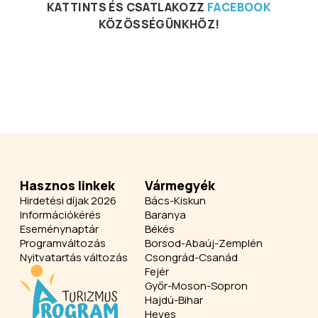
KATTINTS ÉS CSATLAKOZZ
FACEBOOK
KÖZÖSSÉGÜNKHÖZ!
Hasznos linkek
Vármegyék
Hirdetési díjak 2026
Bács-Kiskun
Információkérés
Baranya
Eseménynaptár
Békés
Programváltozás
Borsod-Abaúj-Zemplén
Nyitvatartás változás
Csongrád-Csanád
Fejér
Győr-Moson-Sopron
Hajdú-Bihar
Heves