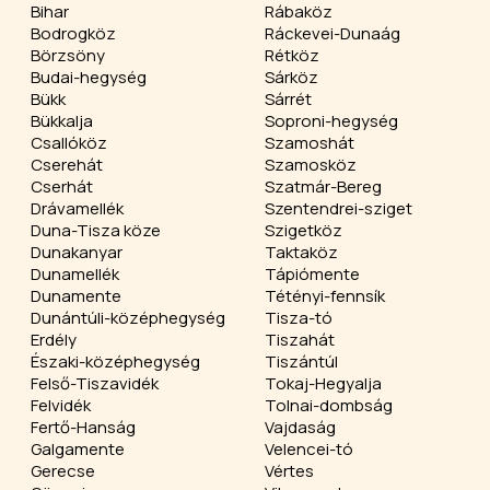
Bihar
Rábaköz
Bodrogköz
Ráckevei-Dunaág
Börzsöny
Rétköz
Budai-hegység
Sárköz
Bükk
Sárrét
Bükkalja
Soproni-hegység
Csallóköz
Szamoshát
Cserehát
Szamosköz
Cserhát
Szatmár-Bereg
Drávamellék
Szentendrei-sziget
Duna-Tisza köze
Szigetköz
Dunakanyar
Taktaköz
Dunamellék
Tápiómente
Dunamente
Tétényi-fennsík
Dunántúli-középhegység
Tisza-tó
Erdély
Tiszahát
Északi-középhegység
Tiszántúl
Felső-Tiszavidék
Tokaj-Hegyalja
Felvidék
Tolnai-dombság
Fertő-Hanság
Vajdaság
Galgamente
Velencei-tó
Gerecse
Vértes