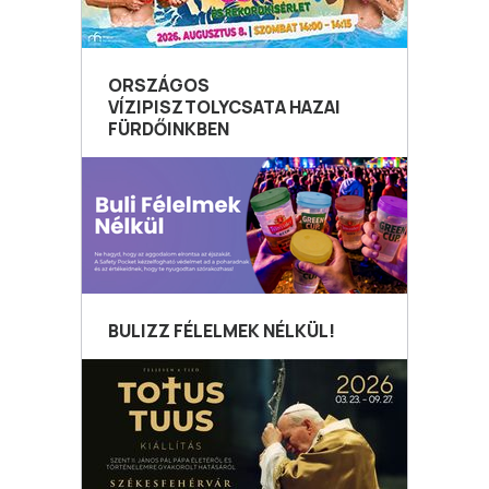
ORSZÁGOS
VÍZIPISZTOLYCSATA HAZAI
FÜRDŐINKBEN
BULIZZ FÉLELMEK NÉLKÜL!