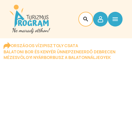
ORSZÁGOS VÍZIPISZTOLY CSATA
BALATONI BOR ÉS KENYÉR ÜNNEP
ZENEERDŐ DEBRECEN
MÉZESVÖLGYI NYÁR
BORBUSZ A BALATONNÁL
JEGYEK