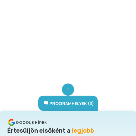
panzióval vehető igénybe.
1
PROGRAMHELYEK (3)
GOOGLE HÍREK
Értesüljön elsőként a
legjobb