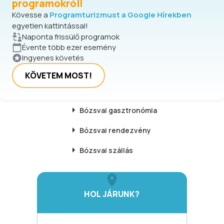
programokról!
Kövesse a
Programturizmust a Google Hírekben
egyetlen kattintással!
Naponta frissülő programok
Évente több ezer esemény
Ingyenes követés
KÖVETEM MOST!
Bózsvai
gasztronómia
Bózsvai
rendezvény
Bózsvai
szállás
HOL JÁRUNK?