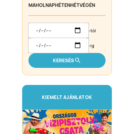
MA
HOLNAP
HÉTEN
HÉTVÉGÉN
-tól
-ig
KERESÉS
KIEMELT AJÁNLATOK