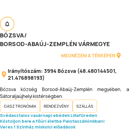
BÓZSVA
/
BORSOD-ABAÚJ-ZEMPLÉN VÁRMEGYE
MEGNÉZEM A TÉRKÉPEN
Irányítószám:
3994
Bózsva
(
48.480144501
,
21.476898193
)
Bózsva község Borsod-Abaúj-Zemplén megyében, a
Sátoraljaújhelyi kistérségben.
GASZTRONÓMIA
RENDEZVÉNY
SZÁLLÁS
Svédasztalos vasárnapi ebédek Lillafüreden
Kóstoljon bele a főúri életbe Palotaszállónkban!
Veres 1 Színház miskolci előadások