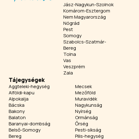
Jász-Nagykun-Szolnok
Komárom-Esztergom
Nem Magyarország
Nógrád
Pest
Somogy
Szabolcs-Szatmár-
Bereg
Tolna
Vas
Veszprém
Zala
Tájegységek
Aggteleki-hegység
Mecsek
Alföldi-kapu
Mezőföld
Alpokalja
Muravidék
Bácska
Nagykunság
Bakony
Nyírség
Balaton
Ormánság
Baranyai-dombság
Őrség
Belső-Somogy
Pesti-síkság
Bereg
Pilis-hegység