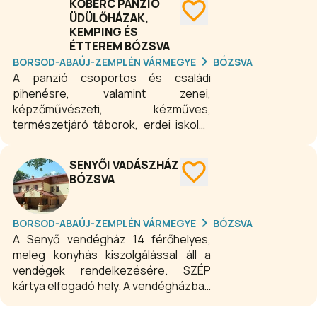
KŐBÉRC PANZIÓ
ÜDÜLŐHÁZAK,
KEMPING ÉS
ÉTTEREM BÓZSVA
BORSOD-ABAÚJ-ZEMPLÉN VÁRMEGYE
BÓZSVA
A panzió csoportos és családi
pihenésre, valamint zenei,
képzőművészeti, kézműves,
természetjáró táborok, erdei iskolák
ideális helyszíne.
SENYŐI VADÁSZHÁZ
BÓZSVA
BORSOD-ABAÚJ-ZEMPLÉN VÁRMEGYE
BÓZSVA
A Senyő vendégház 14 férőhelyes,
meleg konyhás kiszolgálással áll a
vendégek rendelkezésére. SZÉP
kártya elfogadó hely. A vendégházban
a szállás csak fél-, vagy teljes