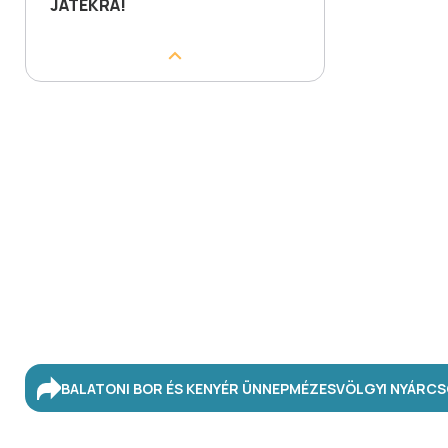
JÁTÉKRA!
BALATONI BOR ÉS KENYÉR ÜNNEP
MÉZESVÖLGYI NYÁR
CS