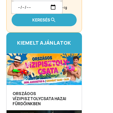
-ig
KERESÉS
KIEMELT AJÁNLATOK
ORSZÁGOS
VÍZIPISZTOLYCSATA HAZAI
FÜRDŐINKBEN