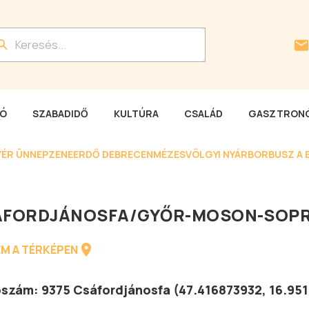
LÓ
SZABADIDŐ
KULTÚRA
CSALÁD
GASZTRONÓ
YÉR ÜNNEP
ZENEERDŐ DEBRECEN
MÉZESVÖLGYI NYÁR
BORBUSZ A 
ÁFORDJÁNOSFA
/
GYŐR-MOSON-SOPR
M A TÉRKÉPEN
tószám:
9375
Csáfordjánosfa
(
47.416873932
,
16.95