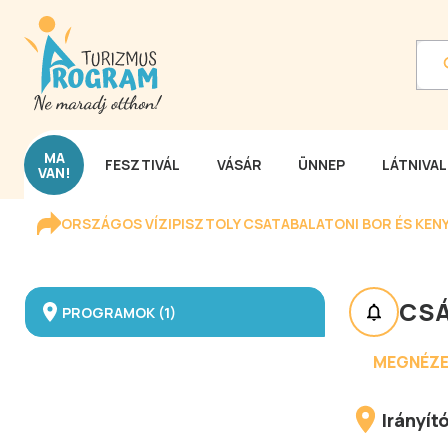
MA
FESZTIVÁL
VÁSÁR
ÜNNEP
LÁTNIVA
VAN!
ORSZÁGOS VÍZIPISZTOLY CSATA
BALATONI BOR ÉS KEN
CS
PROGRAMOK (1)
MEGNÉZE
Irányí