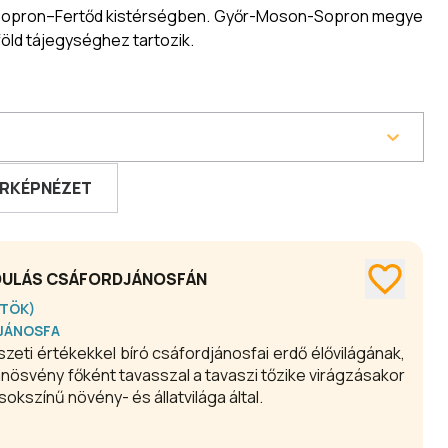
 Sopron–Fertőd kistérségben. Győr-Moson-Sopron megye
föld tájegységhez tartozik.
RKÉPNÉZET
NDULÁS CSÁFORDJÁNOSFÁN
RTÖK)
JÁNOSFA
eti értékekkel bíró csáfordjánosfai erdő élővilágának,
nösvény főként tavasszal a tavaszi tőzike virágzásakor
okszínű növény- és állatvilága által.