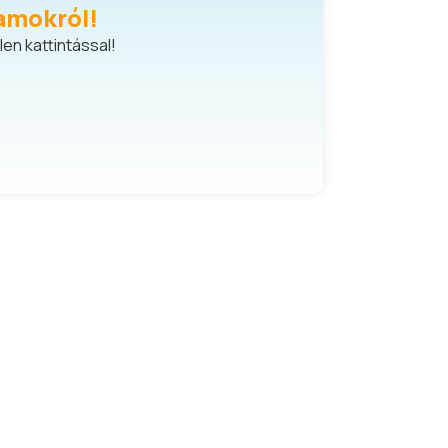
amokról!
en kattintással!