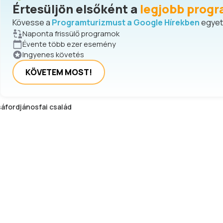
Értesüljön elsőként a
legjobb progr
Kövesse a
Programturizmust a Google Hírekben
egyetl
Naponta frissülő programok
Évente több ezer esemény
Ingyenes követés
KÖVETEM MOST!
áfordjánosfai
család