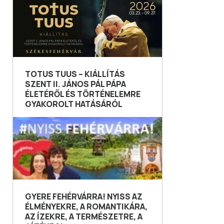
TOTUS TUUS – KIÁLLÍTÁS
SZENT II. JÁNOS PÁL PÁPA
ÉLETÉRŐL ÉS TÖRTÉNELEMRE
GYAKOROLT HATÁSÁRÓL
GYERE FEHÉRVÁRRA! NYISS AZ
ÉLMÉNYEKRE, A ROMANTIKÁRA,
AZ ÍZEKRE, A TERMÉSZETRE, A