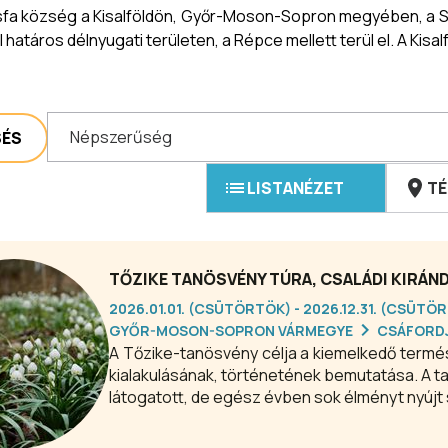
fa község a Kisalföldön, Győr-Moson-Sopron megyében, a
határos délnyugati területen, a Répce mellett terül el. A Kisal
Népszerűség
SÉS
LISTANÉZET
TÉ
TŐZIKE TANÖSVÉNY TÚRA, CSALÁDI KIRÁ
2026.01.01. (CSÜTÖRTÖK) - 2026.12.31. (CSÜTÖ
GYŐR-MOSON-SOPRON VÁRMEGYE
CSÁFORD
A Tőzike-tanösvény célja a kiemelkedő termész
kialakulásának, történetének bemutatása. A ta
látogatott, de egész évben sok élményt nyújt s