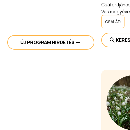
Csáfordjános
Vas megyével 
CSALÁD
KERE
ÚJ PROGRAM HIRDETÉS