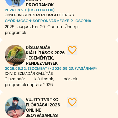
PROGRAMOK
2026.08.20. (CSÜTÖRTÖK)
ÜNNEPI INGYENES MÚZEUMLÁTOGATÁS
GYŐR-MOSON-SOPRON VÁRMEGYE
CSORNA
2026. augusztus 20. Csorna. Ünnepi
programok.
DÍSZMADÁR
KIÁLLÍTÁSOK 2026
- ESEMÉNYEK,
RENDEZVÉNYEK
2026.08.22. (SZOMBAT) - 2026.08.23. (VASÁRNAP)
XXIV. DÍSZMADÁR KIÁLLÍTÁS
Díszmadár kiállítások, börzék,
programok naptára 2026.
VUJITY TVRTKO
ELŐADÁSAI 2026 -
ONLINE
JEGYVÁSÁRLÁS