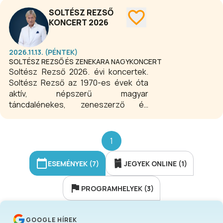
SOLTÉSZ REZSŐ
KONCERT 2026
2026.11.13. (PÉNTEK)
SOLTÉSZ REZSŐ ÉS ZENEKARA NAGYKONCERT
Soltész Rezső 2026. évi koncertek.
Soltész Rezső az 1970-es évek óta
aktív, népszerű magyar
táncdalénekes, zeneszerző és
szövegíró, valamint lapkiadó. Egyik
legismertebb dala, a Szóljon
hangosan az ének! az 1981-es
1
táncdalfesztiválon hangzott el
először. Programajánló.
ESEMÉNYEK (7)
JEGYEK ONLINE (1)
PROGRAMHELYEK (3)
GOOGLE HÍREK