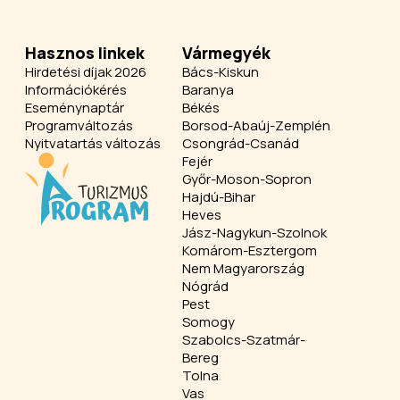
Hasznos linkek
Vármegyék
Hirdetési díjak 2026
Bács-Kiskun
Információkérés
Baranya
Eseménynaptár
Békés
Programváltozás
Borsod-Abaúj-Zemplén
Nyitvatartás változás
Csongrád-Csanád
Fejér
Győr-Moson-Sopron
Hajdú-Bihar
Heves
Jász-Nagykun-Szolnok
Komárom-Esztergom
Nem Magyarország
Nógrád
Pest
Somogy
Szabolcs-Szatmár-
Bereg
Tolna
Vas