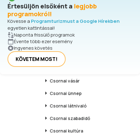
Értesüljön elsőként a
legjobb
programokról!
Kövesse a
Programturizmust a Google Hírekben
egyetlen kattintással!
Naponta frissülő programok
Évente több ezer esemény
Ingyenes követés
KÖVETEM MOST!
Csornai
vásár
Csornai
ünnep
Csornai
látnivaló
Csornai
szabadidő
Csornai
kultúra