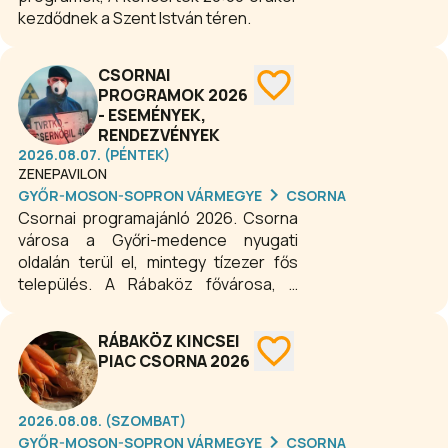
kezdődnek a Szent István téren.
CSORNAI
PROGRAMOK 2026
- ESEMÉNYEK,
RENDEZVÉNYEK
2026.08.07. (PÉNTEK)
ZENEPAVILON
GYŐR-MOSON-SOPRON VÁRMEGYE
CSORNA
Csornai programajánló 2026. Csorna
városa a Győri-medence nyugati
oldalán terül el, mintegy tízezer fős
település. A Rábaköz fővárosa, a
Fertő-Hanság Nemzeti Park része,
már az őskortól lakott település, járási
RÁBAKÖZ KINCSEI
székhely. A városban népszerű
PIAC CSORNA 2026
termálfürdő és kemping üzemel. A
város kiemelt eseményei, rendszeres
programjai. Ajánló.
2026.08.08. (SZOMBAT)
GYŐR-MOSON-SOPRON VÁRMEGYE
CSORNA