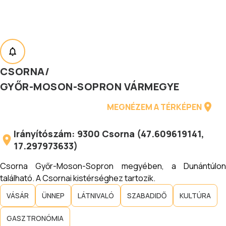
CSORNA
/
GYŐR-MOSON-SOPRON VÁRMEGYE
MEGNÉZEM A TÉRKÉPEN
Irányítószám:
9300
Csorna
(
47.609619141
,
17.297973633
)
Csorna Győr-Moson-Sopron megyében, a Dunántúlon
található. A Csornai kistérséghez tartozik.
VÁSÁR
ÜNNEP
LÁTNIVALÓ
SZABADIDŐ
KULTÚRA
GASZTRONÓMIA