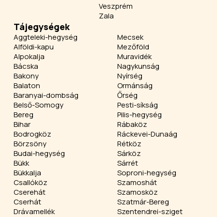
Veszprém
Zala
Tájegységek
Aggteleki-hegység
Mecsek
Alföldi-kapu
Mezőföld
Alpokalja
Muravidék
Bácska
Nagykunság
Bakony
Nyírség
Balaton
Ormánság
Baranyai-dombság
Őrség
Belső-Somogy
Pesti-síkság
Bereg
Pilis-hegység
Bihar
Rábaköz
Bodrogköz
Ráckevei-Dunaág
Börzsöny
Rétköz
Budai-hegység
Sárköz
Bükk
Sárrét
Bükkalja
Soproni-hegység
Csallóköz
Szamoshát
Cserehát
Szamosköz
Cserhát
Szatmár-Bereg
Drávamellék
Szentendrei-sziget