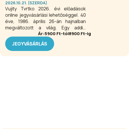
2026.10.21. (SZERDA)
Vujity Tvrtko 2026. évi előadások
online jegyvásárlási lehetőséggel. 40
éve, 1986. április 26-án hajnalban
megváltozott a világ. Egy addig
Ár:
5900
Ft-tól
8900
Ft-ig
teljesen ismeretlen kisváros,
Csernobil neve pillanatok alatt
JEGYVÁSÁRLÁS
világhírű lett. Mi és miért történt
pontosan? Hogyan hallgatták el a
hatóságok a katasztrófát? Milyen
Csernobil ma? Mi az igazság és a
hazugság a térséggel kapcsolatban?