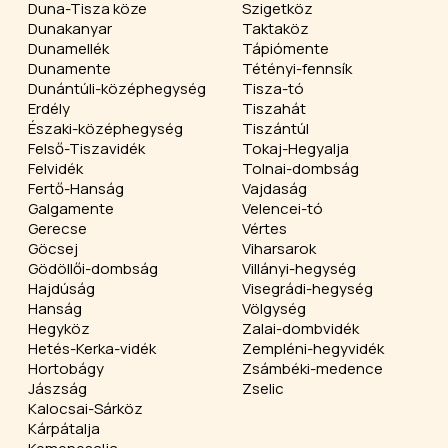
Duna-Tisza köze
Szigetköz
Dunakanyar
Taktaköz
Dunamellék
Tápiómente
Dunamente
Tétényi-fennsík
Dunántúli-középhegység
Tisza-tó
Erdély
Tiszahát
Északi-középhegység
Tiszántúl
Felső-Tiszavidék
Tokaj-Hegyalja
Felvidék
Tolnai-dombság
Fertő-Hanság
Vajdaság
Galgamente
Velencei-tó
Gerecse
Vértes
Göcsej
Viharsarok
Gödöllői-dombság
Villányi-hegység
Hajdúság
Visegrádi-hegység
Hanság
Völgység
Hegyköz
Zalai-dombvidék
Hetés-Kerka-vidék
Zempléni-hegyvidék
Hortobágy
Zsámbéki-medence
Jászság
Zselic
Kalocsai-Sárköz
Kárpátalja