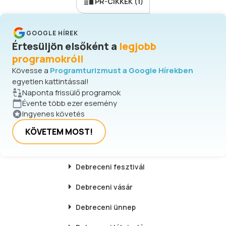
PR-CIKKEK (1)
GOOGLE HÍREK
Értesüljön elsőként a
legjobb
programokról!
Kövesse a
Programturizmust a Google Hírekben
egyetlen kattintással!
Naponta frissülő programok
Évente több ezer esemény
Ingyenes követés
KÖVETEM MOST!
Debreceni
fesztivál
Debreceni
vásár
Debreceni
ünnep