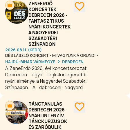
ZENEERDŐ
meggyógyul, megtanulja céljait elérni,
KONCERTEK
képes lesz megszabadulni rossz
DEBRECEN 2026 -
szokásaitól, képes jobb döntéseket
FANTASZTIKUS
hozni, nyugodtabb és energikusabb
NYÁRI KONCERTEK
lesz.
A NAGYERDEI
SZABADTÉRI
SZÍNPADON
2026.08.11. (KEDD)
DÉS LÁSZLÓ KONCERT - MI VAGYUNK A GRUND! -
HAJDÚ-BIHAR VÁRMEGYE
DEBRECEN
A ZeneErdő 2026. évi koncertsorozat
Debrecen egyik legkülönlegesebb
nyári élménye a Nagyerdei Szabadtéri
Színpadon. A debreceni Nagyerdei
Szabadtéri Színpad idén nyáron
fantasztikus koncertekkel és
TÁNCTANULÁS
felejthetetlen élményekkel vár
DEBRECEN 2026 -
benneteket! A nyár a zenéről, a
NYÁRI INTENZÍV
találkozásokról és a közös
TÁNCKURZUSOK
élményekről szól — talán itt,
ÉS ZÁRÓBULIK