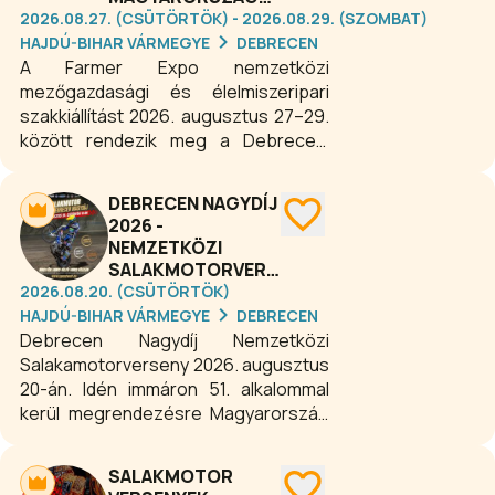
2026.08.27. (CSÜTÖRTÖK) - 2026.08.29. (SZOMBAT)
HAJDÚ-BIHAR VÁRMEGYE
DEBRECEN
A Farmer Expo nemzetközi
mezőgazdasági és élelmiszeripari
szakkiállítást 2026. augusztus 27–29.
között rendezik meg a Debreceni
Egyetem Böszörményi úti Campusán.
A rangos esemény Kelet-
DEBRECEN NAGYDÍJ
Magyarország egyik legjelentősebb
2026 -
agrárkiállítása, amely a szakmai
NEMZETKÖZI
látogatók, gazdálkodók, vállalkozások
SALAKMOTORVERSENY
és az agrárium iránt érdeklődők
2026.08.20. (CSÜTÖRTÖK)
számára egyaránt izgalmas
HAJDÚ-BIHAR VÁRMEGYE
DEBRECEN
programokat kínál. A Farmer Expo
Debrecen Nagydíj Nemzetközi
Debrecen 2026 nemcsak szakmai
Salakamotorverseny 2026. augusztus
találkozóhely, hanem élménydús
20-án. Idén immáron 51. alkalommal
program is minden korosztály
kerül megrendezésre Magyarország
számára, ahol a mezőgazdaság, az
legnagyobb presztízzsel és
élelmiszeripar és az állattenyésztés
hagyománnyal bíró, nemzetközi
SALAKMOTOR
legújabb eredményei kerülnek a
motorsport eseménye a Debrecen