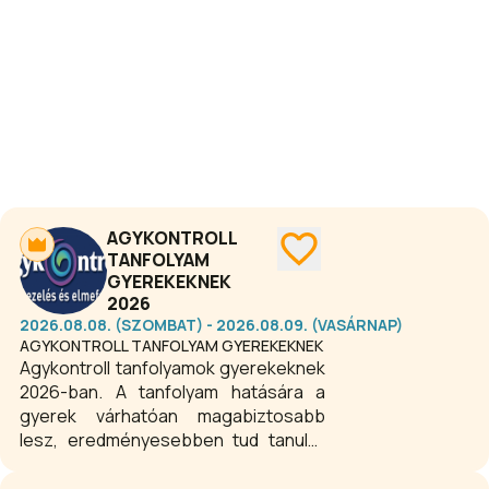
és legnagyobb slágerei is, többek
között a Vigyázz rám, az Olyan szépek
voltunk, a Nagy utazás és a Legyen
úgy. A koncert különleges pillanatait
gazdagítja Dés László egyedülálló,
virtuóz és lírai szaxofonjátéka, amely
évtizedek óta meghatározó része a
magyar zenei életnek.
AGYKONTROLL
TANFOLYAM
GYEREKEKNEK
2026
2026.08.08. (SZOMBAT) - 2026.08.09. (VASÁRNAP)
AGYKONTROLL TANFOLYAM GYEREKEKNEK
Agykontroll tanfolyamok gyerekeknek
2026-ban. A tanfolyam hatására a
gyerek várhatóan magabiztosabb
lesz, eredményesebben tud tanulni,
képes megszüntetni fájdalmai zömét,
betegség esetén gyorsabban