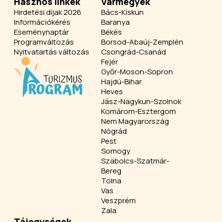
Hasznos linkek
Vármegyék
Hirdetési díjak 2026
Bács-Kiskun
Információkérés
Baranya
Eseménynaptár
Békés
Programváltozás
Borsod-Abaúj-Zemplén
Nyitvatartás változás
Csongrád-Csanád
Fejér
Győr-Moson-Sopron
Hajdú-Bihar
Heves
Jász-Nagykun-Szolnok
Komárom-Esztergom
Nem Magyarország
Nógrád
Pest
Somogy
Szabolcs-Szatmár-
Bereg
Tolna
Vas
Veszprém
Zala
Tájegységek