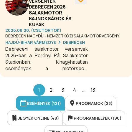
VERSENYEK
középpontba.
Nagydíj, melyre igencsak büszkék
DEBRECEN 2026 -
lehetünk, mivel világszerte is unikális
SALAKMOTOR
az ilyen nagy tradícióval rendelkező
BAJNOKSÁGOK ÉS
viadal! A trófea elhódítása nagy
KUPÁK
presztízzsel és elismeréssel bír.
2026.08.20. (CSÜTÖRTÖK)
DEBRECEN NAGYDÍJ - NEMZETKÖZI SALAKMOTORVERSENY
HAJDÚ-BIHAR VÁRMEGYE
DEBRECEN
Debreceni salakmotor versenyek
2026-ban a Perényi Pál Salakmotor
Stadionban. Kihagyhatatlan
események a motorsport
rajongóinak. A világ legjobb
salakmotorosai mérik össze
tudásukat látványos futamokon. A
1
2
3
4
...
13
Debrecen salakmotorpályáján
megrendezett versenyek garantált
ESEMÉNYEK (121)
PROGRAMOK (23)
adrenalint és felejthetetlen élményt
kínálnak minden korosztálynak.
JEGYEK ONLINE (49)
PROGRAMHELYEK (190)