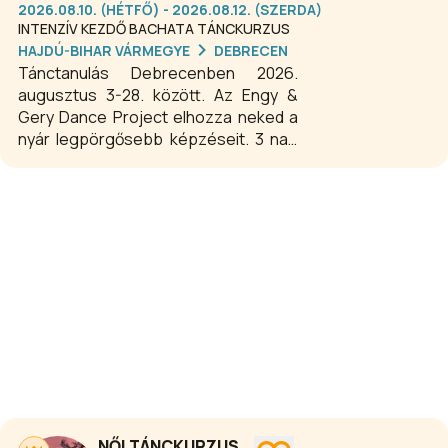
Debrecenben a legkülönlegesebb
2026.08.10. (HÉTFŐ) - 2026.08.12. (SZERDA)
módon.
INTENZÍV KEZDŐ BACHATA TÁNCKURZUS
HAJDÚ-BIHAR VÁRMEGYE
DEBRECEN
Tánctanulás Debrecenben 2026.
augusztus 3-28. között. Az Engy &
Gery Dance Project elhozza neked a
nyár legpörgősebb képzéseit. 3 nap
alatt olyan stabil alapokat kapsz,
amivel magabiztosan vághatsz neki
bármelyik táncparkettnek. A kurzusok
végét pedig egy-egy pénteki
záróbulival koronázzuk meg!
NŐI TÁNCKURZUS