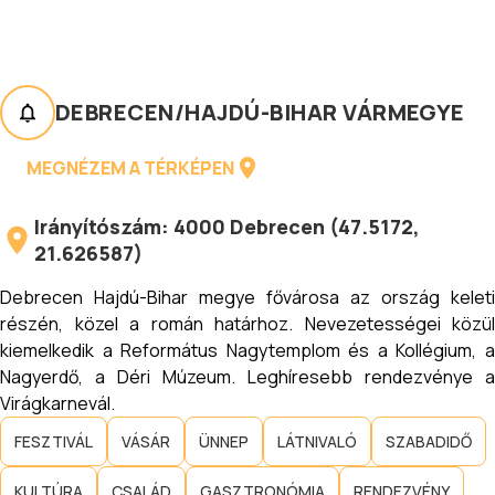
DEBRECEN
/
HAJDÚ-BIHAR VÁRMEGYE
MEGNÉZEM A TÉRKÉPEN
Irányítószám:
4000
Debrecen
(
47.5172
,
21.626587
)
Debrecen Hajdú-Bihar megye fővárosa az ország keleti
részén, közel a román határhoz. Nevezetességei közül
kiemelkedik a Református Nagytemplom és a Kollégium, a
Nagyerdő, a Déri Múzeum. Leghíresebb rendezvénye a
Virágkarnevál.
FESZTIVÁL
VÁSÁR
ÜNNEP
LÁTNIVALÓ
SZABADIDŐ
KULTÚRA
CSALÁD
GASZTRONÓMIA
RENDEZVÉNY