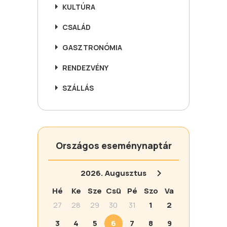
KULTÚRA
CSALÁD
GASZTRONÓMIA
RENDEZVÉNY
SZÁLLÁS
Országos eseménynaptár
2026.
Augusztus
Hé
Ke
Sze
Csü
Pé
Szo
Va
27
28
29
30
31
1
2
3
4
5
6
7
8
9