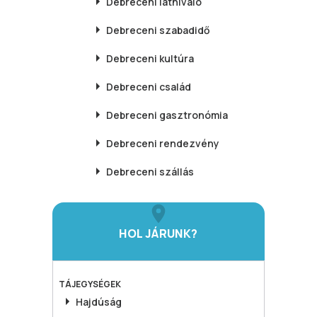
Debreceni
látnivaló
Debreceni
szabadidő
Debreceni
kultúra
Debreceni
család
Debreceni
gasztronómia
Debreceni
rendezvény
Debreceni
szállás
HOL JÁRUNK?
TÁJEGYSÉGEK
Hajdúság