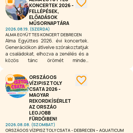
KONCERTEK 2026 -
FELLÉPÉSEK,
ELŐADÁSOK
MŰSORNAPTÁRA
2026.08.19. (SZERDA)
ALMA EGYÜTTES KONCERT DEBRECEN
Alma Együttes 2026. évi koncertek.
Generációkon átívelve szórakoztatjuk
a családokat, elhozva a zenélés és a
közös tánc örömét minden
korosztálynak!
ORSZÁGOS
VÍZIPISZTOLY
CSATA 2026 -
MAGYAR
REKORDKÍSÉRLET
AZ ORSZÁG
LEGJOBB
FÜRDŐIBEN!
2026.08.08. (SZOMBAT)
ORSZÁGOS VÍZIPISZTOLY CSATA - DEBRECEN – AQUATICUM