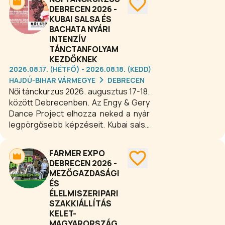
DEBRECEN 2026 -
KUBAI SALSA ÉS
BACHATA NYÁRI
INTENZÍV
TÁNCTANFOLYAM
KEZDŐKNEK
2026.08.17. (HÉTFŐ) - 2026.08.18. (KEDD)
HAJDÚ-BIHAR VÁRMEGYE
DEBRECEN
Női tánckurzus 2026. augusztus 17-18.
között Debrecenben. Az Engy & Gery
Dance Project elhozza neked a nyár
legpörgősebb képzéseit. Kubai salsa
és bachata. Mindkét stílus teljesen
kezdő szintről indul.
FARMER EXPO
DEBRECEN 2026 -
MEZŐGAZDASÁGI
ÉS
ÉLELMISZERIPARI
SZAKKIÁLLÍTÁS
KELET-
MAGYARORSZÁGON