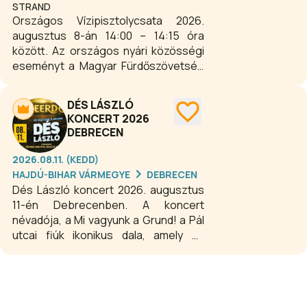
STRAND
Országos Vízipisztolycsata 2026.
augusztus 8-án 14:00 – 14:15 óra
között. Az országos nyári közösségi
eseményt a Magyar Fürdőszövetség
hívta életre. A kezdeményezés
lényege, hogy az ország számos
DÉS LÁSZLÓ
strandján és fürdőjében ugyanabban
KONCERT 2026
az időpontban rendeznek
DEBRECEN
vízipisztolycsatát, amelynek célja egy
országos rekord felállítása, illetve a
2026.08.11. (KEDD)
családok közös szórakoztatása.
HAJDÚ-BIHAR VÁRMEGYE
DEBRECEN
Esőnap: augusztus 15. 14:00 – 14:15
Dés László koncert 2026. augusztus
óra.
11-én Debrecenben. A koncert
névadója, a Mi vagyunk a Grund! a Pál
utcai fiúk ikonikus dala, amely az
összetartozás, a hit és az emberi
tartás himnusza lett. Az est során az
új dalok mellett felcsendülnek Dés
László legismertebb musicalrészletei