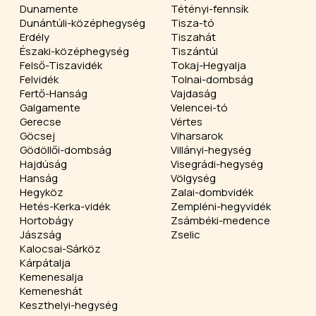
Dunamente
Tétényi-fennsík
Dunántúli-középhegység
Tisza-tó
Erdély
Tiszahát
Északi-középhegység
Tiszántúl
Felső-Tiszavidék
Tokaj-Hegyalja
Felvidék
Tolnai-dombság
Fertő-Hanság
Vajdaság
Galgamente
Velencei-tó
Gerecse
Vértes
Göcsej
Viharsarok
Gödöllői-dombság
Villányi-hegység
Hajdúság
Visegrádi-hegység
Hanság
Völgység
Hegyköz
Zalai-dombvidék
Hetés-Kerka-vidék
Zempléni-hegyvidék
Hortobágy
Zsámbéki-medence
Jászság
Zselic
Kalocsai-Sárköz
Kárpátalja
Kemenesalja
Kemeneshát
Keszthelyi-hegység