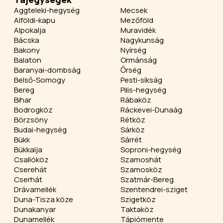
Aggteleki-hegység
Mecsek
Alföldi-kapu
Mezőföld
Alpokalja
Muravidék
Bácska
Nagykunság
Bakony
Nyírség
Balaton
Ormánság
Baranyai-dombság
Őrség
Belső-Somogy
Pesti-síkság
Bereg
Pilis-hegység
Bihar
Rábaköz
Bodrogköz
Ráckevei-Dunaág
Börzsöny
Rétköz
Budai-hegység
Sárköz
Bükk
Sárrét
Bükkalja
Soproni-hegység
Csallóköz
Szamoshát
Cserehát
Szamosköz
Cserhát
Szatmár-Bereg
Drávamellék
Szentendrei-sziget
Duna-Tisza köze
Szigetköz
Dunakanyar
Taktaköz
Dunamellék
Tápiómente