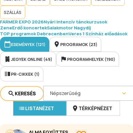
SZÁLLÁS
FARMER EXPO 2026
Nyári intenzív tánckurzusok
ZeneErdő koncertek
Salakmotor Nagydíj
TOP programok Debrecenben
Veres 1 Színház előadások
ESEMÉNYEK (121)
PROGRAMOK (23)
JEGYEK ONLINE (49)
PROGRAMHELYEK (190)
PR-CIKKEK (1)
Népszerűség
KERESÉS
LISTANÉZET
TÉRKÉPNÉZET
ALMA EGYÜTTES