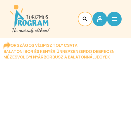
ORSZÁGOS VÍZIPISZTOLY CSATA
BALATONI BOR ÉS KENYÉR ÜNNEP
ZENEERDŐ DEBRECEN
MÉZESVÖLGYI NYÁR
BORBUSZ A BALATONNÁL
JEGYEK