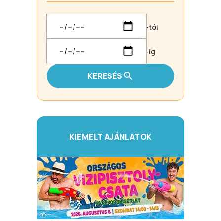
-tól
-ig
KERESÉS
KIEMELT AJÁNLATOK