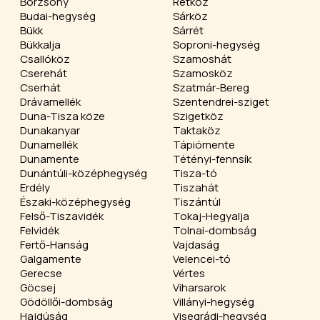
Börzsöny
Rétköz
Budai-hegység
Sárköz
Bükk
Sárrét
Bükkalja
Soproni-hegység
Csallóköz
Szamoshát
Cserehát
Szamosköz
Cserhát
Szatmár-Bereg
Drávamellék
Szentendrei-sziget
Duna-Tisza köze
Szigetköz
Dunakanyar
Taktaköz
Dunamellék
Tápiómente
Dunamente
Tétényi-fennsík
Dunántúli-középhegység
Tisza-tó
Erdély
Tiszahát
Északi-középhegység
Tiszántúl
Felső-Tiszavidék
Tokaj-Hegyalja
Felvidék
Tolnai-dombság
Fertő-Hanság
Vajdaság
Galgamente
Velencei-tó
Gerecse
Vértes
Göcsej
Viharsarok
Gödöllői-dombság
Villányi-hegység
Hajdúság
Visegrádi-hegység