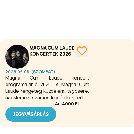
színpadain. Állandó fellépője a miskolci
Bartók+ Operafesztiválnak.
MAGNA CUM LAUDE
KONCERTEK 2026
2026.09.05. (SZOMBAT)
Magna Cum Laude koncert
programajánló 2026. A Magna Cum
Laude rengeteg küzdelem, tagcsere,
nagylemez, számos klip és koncertek
Ár:
4000
Ft
százai nyomán jutott el a Mező Misi,
Szabó Tibi, Kara Misa alkotta, máig
JEGYVÁSÁRLÁS
eredeti formáció gyulai
próbaterméből, hogy a
nagyszínpadok kiemelt attrakciója