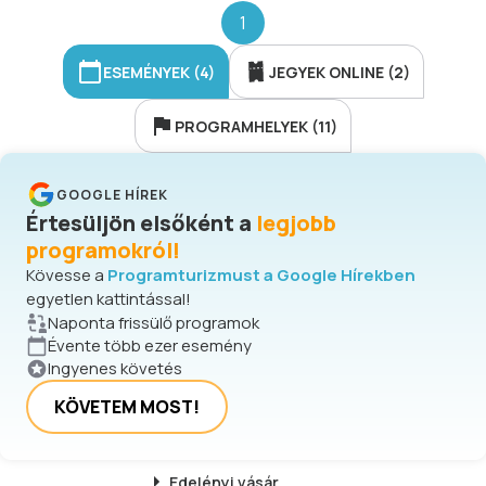
legyen.
1
ESEMÉNYEK (4)
JEGYEK ONLINE (2)
PROGRAMHELYEK (11)
GOOGLE HÍREK
Értesüljön elsőként a
legjobb
programokról!
Kövesse a
Programturizmust a Google Hírekben
egyetlen kattintással!
Naponta frissülő programok
Évente több ezer esemény
Ingyenes követés
KÖVETEM MOST!
Edelényi
vásár