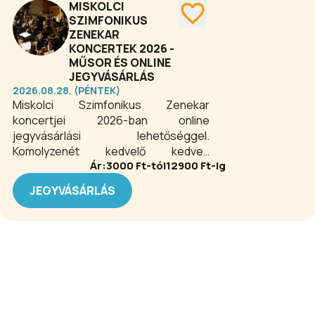
MISKOLCI
SZIMFONIKUS
ZENEKAR
KONCERTEK 2026 -
MŰSOR ÉS ONLINE
JEGYVÁSÁRLÁS
2026.08.28. (PÉNTEK)
Miskolci Szimfonikus Zenekar
koncertjei 2026-ban online
jegyvásárlási lehetőséggel.
Komolyzenét kedvelő kedves
Ár:
3000
Ft-tól
12900
Ft-ig
vendégeinknek ajánljuk a zenekar
koncertjeit. Az évente több hazai és
JEGYVÁSÁRLÁS
külföldi hangversenyt adó zenekar két
saját szervezésű miskolci
bérletsorozattal büszkélkedhet.
Nemzetközi kapcsolatainak
köszönhetően a zenekar gyakran
vendégszerepel nemzetközi
fesztiválokon, valamint rangosabb
európai hangversenytermek