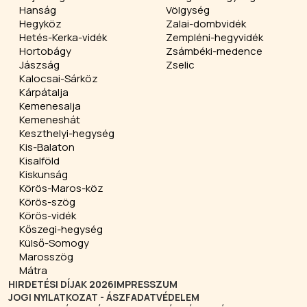
Hanság
Völgység
Hegyköz
Zalai-dombvidék
Hetés-Kerka-vidék
Zempléni-hegyvidék
Hortobágy
Zsámbéki-medence
Jászság
Zselic
Kalocsai-Sárköz
Kárpátalja
Kemenesalja
Kemeneshát
Keszthelyi-hegység
Kis-Balaton
Kisalföld
Kiskunság
Körös-Maros-köz
Körös-szög
Körös-vidék
Kőszegi-hegység
Külső-Somogy
Marosszög
Mátra
HIRDETÉSI DÍJAK 2026
IMPRESSZUM
JOGI NYILATKOZAT - ÁSZF
ADATVÉDELEM