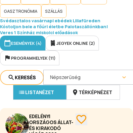
GASZTRONÓMIA
SZÁLLÁS
Svédasztalos vasárnapi ebédek Lillafüreden
Kóstoljon bele a főúri életbe Palotaszállónkban!
Veres 1 Színház miskolci előadások
ESEMÉNYEK (4)
JEGYEK ONLINE (2)
PROGRAMHELYEK (11)
Népszerűség
KERESÉS
LISTANÉZET
TÉRKÉPNÉZET
EDELÉNYI
ORSZÁGOS ÁLLAT-
ÉS KIRAKODÓ