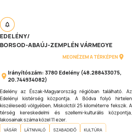
EDELÉNY
/
BORSOD-ABAÚJ-ZEMPLÉN VÁRMEGYE
MEGNÉZEM A TÉRKÉPEN
Irányítószám:
3780
Edelény
(
48.288433075
,
20.744934082
)
Edelény az Észak-Magyarország régióban található. Az
Edelényi kistérség központja. A Bódva folyó hirtelen
kiszélesedő völgyében, Miskolctól 25 kilométerre fekszik. A
térség kereskedelmi és szellemi-kulturális központja,
lakosainak száma közel 11 ezer.
VÁSÁR
LÁTNIVALÓ
SZABADIDŐ
KULTÚRA