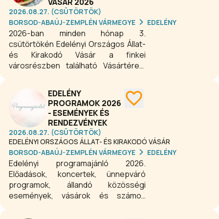
VÁSÁR 2026
2026.08.27. (CSÜTÖRTÖK)
BORSOD-ABAÚJ-ZEMPLÉN VÁRMEGYE
EDELÉNY
2026-ban minden hónap 3.
csütörtökén Edelényi Országos Állat-
és Kirakodó Vásár a finkei
városrészben található Vásártéren.
Az edelényi vásár a térség egyik
népszerű helyi eseménye, ahol a
EDELÉNY
látogatók friss termelői árukkal,
PROGRAMOK 2026
kézműves termékekkel és vásári
- ESEMÉNYEK ÉS
hangulattal találkozhatnak. A piac
RENDEZVÉNYEK
remek lehetőséget kínál arra, hogy a
2026.08.27. (CSÜTÖRTÖK)
környék gazdái és kézművesei
EDELÉNYI ORSZÁGOS ÁLLAT- ÉS KIRAKODÓ VÁSÁR
közvetlenül mutassák be portékáikat
BORSOD-ABAÚJ-ZEMPLÉN VÁRMEGYE
EDELÉNY
a vásárlóknak.
Edelényi programajánló 2026.
Előadások, koncertek, ünnepváró
programok, állandó közösségi
események, vásárok és számos
értékes programok egész évben
minden korosztálynak.