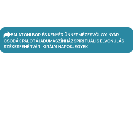
BALATONI BOR ÉS KENYÉR ÜNNEP
MÉZESVÖLGYI NYÁR
CSODÁK PALOTÁJA
DUMASZÍNHÁZ
SPIRITUÁLIS ELVONULÁS
SZÉKESFEHÉRVÁRI KIRÁLYI NAPOK
JEGYEK