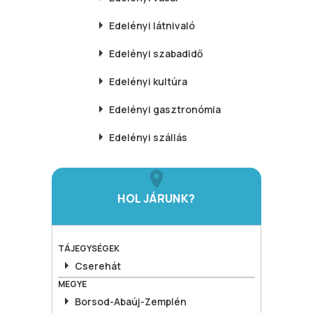
Edelényi
látnivaló
Edelényi
szabadidő
Edelényi
kultúra
Edelényi
gasztronómia
Edelényi
szállás
HOL JÁRUNK?
TÁJEGYSÉGEK
Cserehát
MEGYE
Borsod-Abaúj-Zemplén