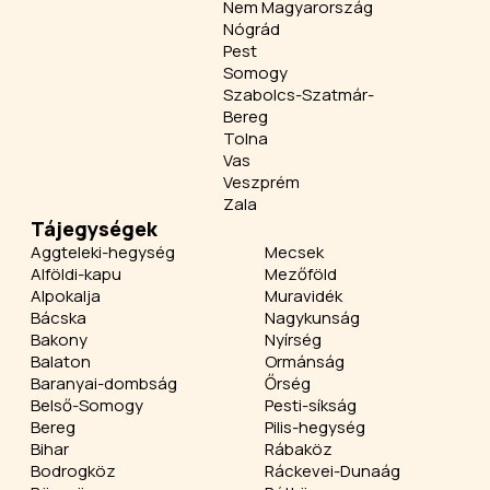
Nem Magyarország
Nógrád
Pest
Somogy
Szabolcs-Szatmár-
Bereg
Tolna
Vas
Veszprém
Zala
Tájegységek
Aggteleki-hegység
Mecsek
Alföldi-kapu
Mezőföld
Alpokalja
Muravidék
Bácska
Nagykunság
Bakony
Nyírség
Balaton
Ormánság
Baranyai-dombság
Őrség
Belső-Somogy
Pesti-síkság
Bereg
Pilis-hegység
Bihar
Rábaköz
Bodrogköz
Ráckevei-Dunaág