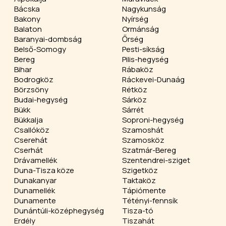
Bácska
Nagykunság
Bakony
Nyírség
Balaton
Ormánság
Baranyai-dombság
Őrség
Belső-Somogy
Pesti-síkság
Bereg
Pilis-hegység
Bihar
Rábaköz
Bodrogköz
Ráckevei-Dunaág
Börzsöny
Rétköz
Budai-hegység
Sárköz
Bükk
Sárrét
Bükkalja
Soproni-hegység
Csallóköz
Szamoshát
Cserehát
Szamosköz
Cserhát
Szatmár-Bereg
Drávamellék
Szentendrei-sziget
Duna-Tisza köze
Szigetköz
Dunakanyar
Taktaköz
Dunamellék
Tápiómente
Dunamente
Tétényi-fennsík
Dunántúli-középhegység
Tisza-tó
Erdély
Tiszahát