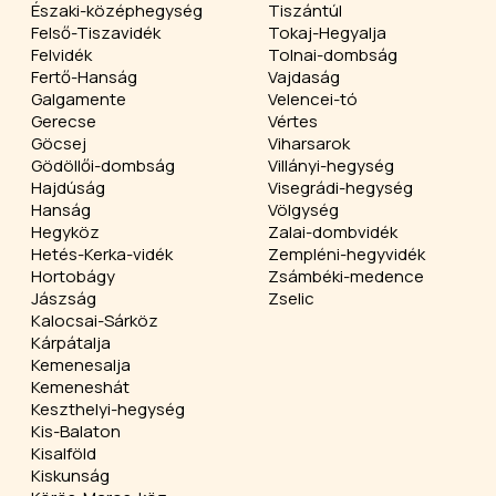
Északi-középhegység
Tiszántúl
Felső-Tiszavidék
Tokaj-Hegyalja
Felvidék
Tolnai-dombság
Fertő-Hanság
Vajdaság
Galgamente
Velencei-tó
Gerecse
Vértes
Göcsej
Viharsarok
Gödöllői-dombság
Villányi-hegység
Hajdúság
Visegrádi-hegység
Hanság
Völgység
Hegyköz
Zalai-dombvidék
Hetés-Kerka-vidék
Zempléni-hegyvidék
Hortobágy
Zsámbéki-medence
Jászság
Zselic
Kalocsai-Sárköz
Kárpátalja
Kemenesalja
Kemeneshát
Keszthelyi-hegység
Kis-Balaton
Kisalföld
Kiskunság