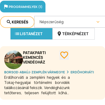
PROGRAMHELYEK (1)
Népszerűség
KERESÉS
LISTANÉZET
TÉRKÉPNÉZET
PATAKPARTI
KEMENCÉS
VENDÉGHÁZ
BORSOD-ABAÚJ-ZEMPLÉN VÁRMEGYE
ERDŐHORVÁTI
Erdőhorváti a zempléni hegyek és a
Tokaj-hegyaljai történelmi borvidék
találkozásánál fekszik. Vendégházunk
tetőteres, teljesen felújított kőház,
amelyben 3 szobát, 2 fürdőszobát,
konyhát, étkezőt, társalgót