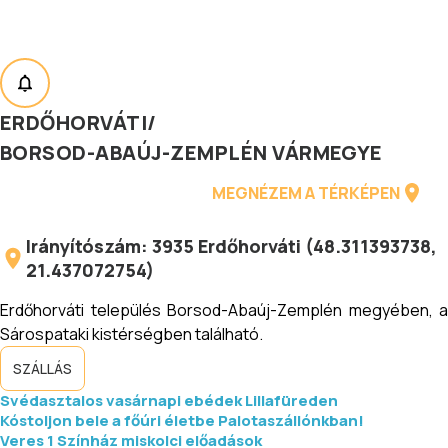
ERDŐHORVÁTI
/
BORSOD-ABAÚJ-ZEMPLÉN VÁRMEGYE
MEGNÉZEM A TÉRKÉPEN
Irányítószám:
3935
Erdőhorváti
(
48.311393738
,
21.437072754
)
Erdőhorváti település Borsod-Abaúj-Zemplén megyében, a
Sárospataki kistérségben található.
SZÁLLÁS
Svédasztalos vasárnapi ebédek Lillafüreden
Kóstoljon bele a főúri életbe Palotaszállónkban!
Veres 1 Színház miskolci előadások