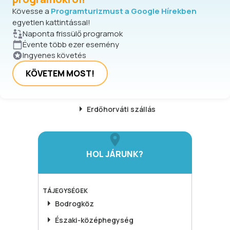
Kövesse a
Programturizmust a Google Hírekben
egyetlen kattintással!
Naponta frissülő programok
Évente több ezer esemény
Ingyenes követés
KÖVETEM MOST!
Erdőhorváti
szállás
HOL JÁRUNK?
TÁJEGYSÉGEK
Bodrogköz
Északi-középhegység