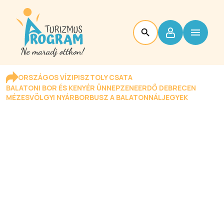
ORSZÁGOS VÍZIPISZTOLY CSATA
BALATONI BOR ÉS KENYÉR ÜNNEP
ZENEERDŐ DEBRECEN
MÉZESVÖLGYI NYÁR
BORBUSZ A BALATONNÁL
JEGYEK