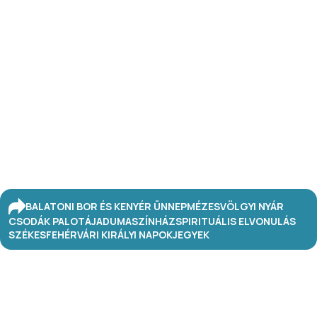
BALATONI BOR ÉS KENYÉR ÜNNEP
MÉZESVÖLGYI NYÁR
CSODÁK PALOTÁJA
DUMASZÍNHÁZ
SPIRITUÁLIS ELVONULÁS
SZÉKESFEHÉRVÁRI KIRÁLYI NAPOK
JEGYEK