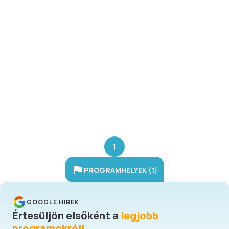
alakítottunk ki.
1
PROGRAMHELYEK (1)
GOOGLE HÍREK
Értesüljön elsőként a
legjobb
programokról!