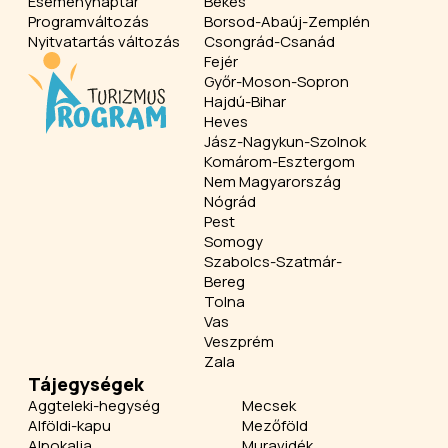
Eseménynaptár
Békés
Programváltozás
Borsod-Abaúj-Zemplén
Nyitvatartás változás
Csongrád-Csanád
Fejér
Győr-Moson-Sopron
Hajdú-Bihar
Heves
Jász-Nagykun-Szolnok
Komárom-Esztergom
Nem Magyarország
Nógrád
Pest
Somogy
Szabolcs-Szatmár-
Bereg
Tolna
Vas
Veszprém
Zala
Tájegységek
Aggteleki-hegység
Mecsek
Alföldi-kapu
Mezőföld
Alpokalja
Muravidék