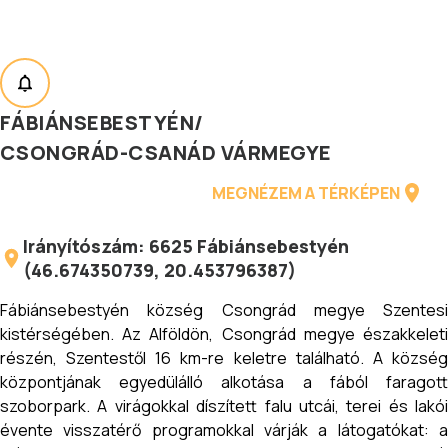
FÁBIÁNSEBESTYÉN
/
CSONGRÁD-CSANÁD VÁRMEGYE
MEGNÉZEM A TÉRKÉPEN
Irányítószám:
6625
Fábiánsebestyén
(
46.674350739
,
20.453796387
)
Fábiánsebestyén község Csongrád megye Szentesi
kistérségében. Az Alföldön, Csongrád megye északkeleti
részén, Szentestől 16 km-re keletre található. A község
központjának egyedülálló alkotása a fából faragott
szoborpark. A virágokkal díszített falu utcái, terei és lakói
évente visszatérő programokkal várják a látogatókat: a