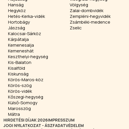
Hanság
Völgység
Hegyköz
Zalai-dombvidék
Hetés-Kerka-vidék
Zempléni-hegyvidék
Hortobágy
Zsámbéki-medence
Jászság
Zselic
Kalocsai-Sárköz
Kárpátalja
Kemenesalja
Kemeneshát
Keszthelyi-hegység
Kis-Balaton
Kisalföld
Kiskunság
Körös-Maros-köz
Körös-szög
Körös-vidék
Kőszegi-hegység
Külső-Somogy
Marosszög
Mátra
HIRDETÉSI DÍJAK 2026
IMPRESSZUM
JOGI NYILATKOZAT - ÁSZF
ADATVÉDELEM