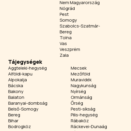
Nem Magyarország
Nógrád
Pest
Somogy
Szabolcs-Szatmár-
Bereg
Tolna
Vas
Veszprém
Zala
Tájegységek
Aggteleki-hegység
Mecsek
Alföldi-kapu
Mezőföld
Alpokalja
Muravidék
Bácska
Nagykunság
Bakony
Nyírség
Balaton
Ormánság
Baranyai-dombság
Őrség
Belső-Somogy
Pesti-síkság
Bereg
Pilis-hegység
Bihar
Rábaköz
Bodrogköz
Ráckevei-Dunaág