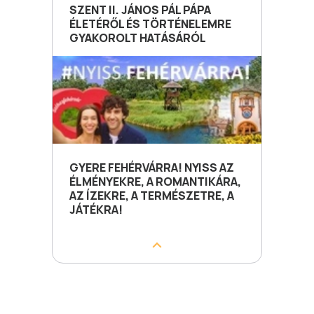
SZENT II. JÁNOS PÁL PÁPA
ÉLETÉRŐL ÉS TÖRTÉNELEMRE
GYAKOROLT HATÁSÁRÓL
GYERE FEHÉRVÁRRA! NYISS AZ
ÉLMÉNYEKRE, A ROMANTIKÁRA,
AZ ÍZEKRE, A TERMÉSZETRE, A
JÁTÉKRA!