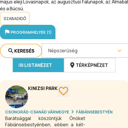
május eleji Lovasnapok, az augusztusi Falunapok, az Almabál
és a Búcsú.
SZABADIDŐ
PROGRAMHELYEK (1)
Népszerűség
KERESÉS
LISTANÉZET
TÉRKÉPNÉZET
KINIZSI PARK
CSONGRÁD-CSANÁD VÁRMEGYE
FÁBIÁNSEBESTYÉN
Barátsággal köszöntjük Önöket
Fábiánsebestyénben, ebben a két-