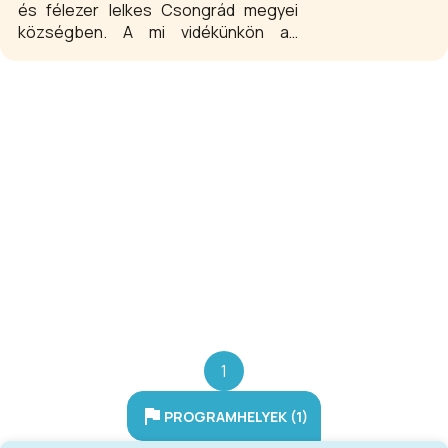
és félezer lelkes Csongrád megyei
községben. A mi vidékünkön az
emberek főleg a mezőgazdaságból
keresik kenyerüket és ezernyi szállal
kötődnek a lótenyésztéshez, a
lovakhoz. Szívükben a ló és a kocsi
ősidők óta összecsengő szép
fogalom. Ezért is válhatott
Fábiánsebestyén a világhírű magyar
fogathajtás egyik fellegvárává.
1
PROGRAMHELYEK (1)