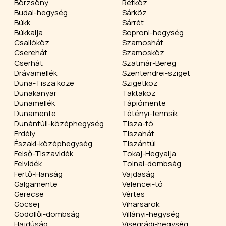
Börzsöny
Rétköz
Budai-hegység
Sárköz
Bükk
Sárrét
Bükkalja
Soproni-hegység
Csallóköz
Szamoshát
Cserehát
Szamosköz
Cserhát
Szatmár-Bereg
Drávamellék
Szentendrei-sziget
Duna-Tisza köze
Szigetköz
Dunakanyar
Taktaköz
Dunamellék
Tápiómente
Dunamente
Tétényi-fennsík
Dunántúli-középhegység
Tisza-tó
Erdély
Tiszahát
Északi-középhegység
Tiszántúl
Felső-Tiszavidék
Tokaj-Hegyalja
Felvidék
Tolnai-dombság
Fertő-Hanság
Vajdaság
Galgamente
Velencei-tó
Gerecse
Vértes
Göcsej
Viharsarok
Gödöllői-dombság
Villányi-hegység
Hajdúság
Visegrádi-hegység