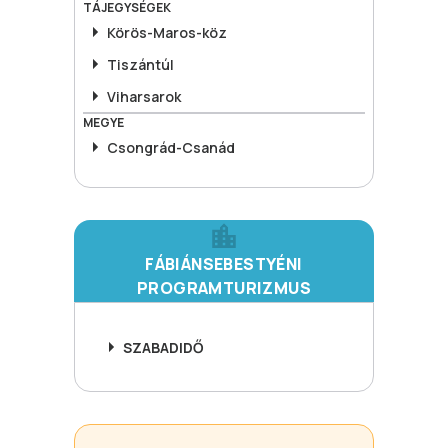
TÁJEGYSÉGEK
Körös-Maros-köz
Tiszántúl
Viharsarok
MEGYE
Csongrád-Csanád
FÁBIÁNSEBESTYÉNI
PROGRAMTURIZMUS
SZABADIDŐ