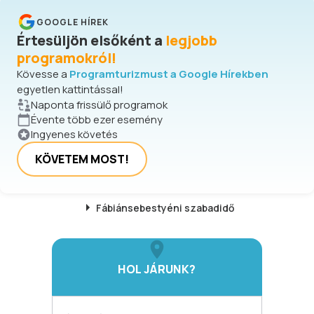
GOOGLE HÍREK
Értesüljön elsőként a
legjobb
programokról!
Kövesse a
Programturizmust a Google Hírekben
egyetlen kattintással!
Naponta frissülő programok
Évente több ezer esemény
Ingyenes követés
KÖVETEM MOST!
Fábiánsebestyéni
szabadidő
HOL JÁRUNK?