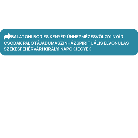
BALATONI BOR ÉS KENYÉR ÜNNEP
MÉZESVÖLGYI NYÁR
CSODÁK PALOTÁJA
DUMASZÍNHÁZ
SPIRITUÁLIS ELVONULÁS
SZÉKESFEHÉRVÁRI KIRÁLYI NAPOK
JEGYEK