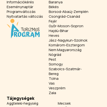
Információkérés
Baranya
Eseménynaptár
Békés
Programváltozás
Borsod-Abaúj-Zemplén
Nyitvatartás változás
Csongrád-Csanád
Fejér
Győr-Moson-Sopron
Hajdú-Bihar
Heves
Jász-Nagykun-Szolnok
Komárom-Esztergom
Nem Magyarország
Nógrád
Pest
Somogy
Szabolcs-Szatmár-
Bereg
Tolna
Vas
Veszprém
Zala
Tájegységek
Aggteleki-hegység
Mecsek