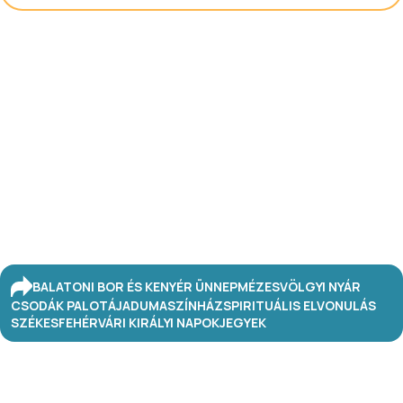
BALATONI BOR ÉS KENYÉR ÜNNEP
MÉZESVÖLGYI NYÁR
CSODÁK PALOTÁJA
DUMASZÍNHÁZ
SPIRITUÁLIS ELVONULÁS
SZÉKESFEHÉRVÁRI KIRÁLYI NAPOK
JEGYEK