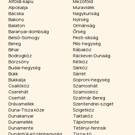
Alföldi-kapu
Mezőföld
Alpokalja
Muravidék
Bácska
Nagykunság
Bakony
Nyírség
Balaton
Ormánság
Baranyai-dombság
Őrség
Belső-Somogy
Pesti-síkság
Bereg
Pilis-hegység
Bihar
Rábaköz
Bodrogköz
Ráckevei-Dunaág
Börzsöny
Rétköz
Budai-hegység
Sárköz
Bükk
Sárrét
Bükkalja
Soproni-hegység
Csallóköz
Szamoshát
Cserehát
Szamosköz
Cserhát
Szatmár-Bereg
Drávamellék
Szentendrei-sziget
Duna-Tisza köze
Szigetköz
Dunakanyar
Taktaköz
Dunamellék
Tápiómente
Dunamente
Tétényi-fennsík
Dunántúli-középhegység
Tisza-tó