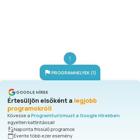
horgászhelyek várják a látogatókat,
ahol előzetes foglalással
biztosíthatják helyüket. A tó
különösen vonzó a gyakorlott
horgászok számára, hiszen a
növényzettel sűrűn borított víz
különleges kihívást jelent.
1
PROGRAMHELYEK (1)
GOOGLE HÍREK
Értesüljön elsőként a
legjobb
programokról!
Kövesse a
Programturizmust a Google Hírekben
egyetlen kattintással!
Naponta frissülő programok
Évente több ezer esemény