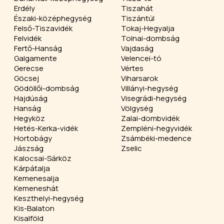
Erdély
Tiszahát
Északi-középhegység
Tiszántúl
Felső-Tiszavidék
Tokaj-Hegyalja
Felvidék
Tolnai-dombság
Fertő-Hanság
Vajdaság
Galgamente
Velencei-tó
Gerecse
Vértes
Göcsej
Viharsarok
Gödöllői-dombság
Villányi-hegység
Hajdúság
Visegrádi-hegység
Hanság
Völgység
Hegyköz
Zalai-dombvidék
Hetés-Kerka-vidék
Zempléni-hegyvidék
Hortobágy
Zsámbéki-medence
Jászság
Zselic
Kalocsai-Sárköz
Kárpátalja
Kemenesalja
Kemeneshát
Keszthelyi-hegység
Kis-Balaton
Kisalföld