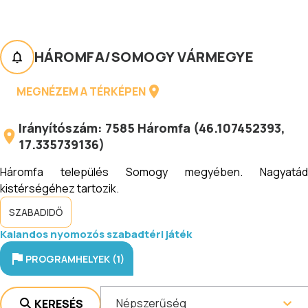
HÁROMFA
/
SOMOGY VÁRMEGYE
MEGNÉZEM A TÉRKÉPEN
Irányítószám:
7585
Háromfa
(
46.107452393
,
17.335739136
)
Háromfa település Somogy megyében. Nagyatád
kistérségéhez tartozik.
SZABADIDŐ
Kalandos nyomozós szabadtéri játék
PROGRAMHELYEK (1)
Népszerűség
KERESÉS