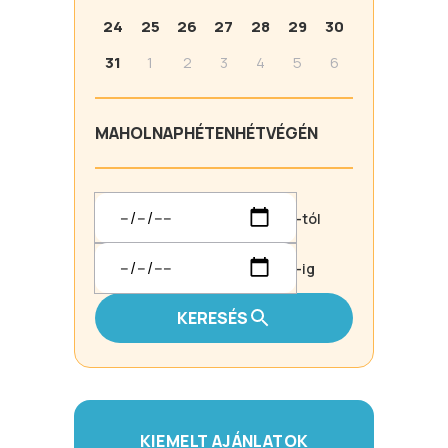
24
25
26
27
28
29
30
31
1
2
3
4
5
6
MA
HOLNAP
HÉTEN
HÉTVÉGÉN
-tól
-ig
KERESÉS
KIEMELT AJÁNLATOK