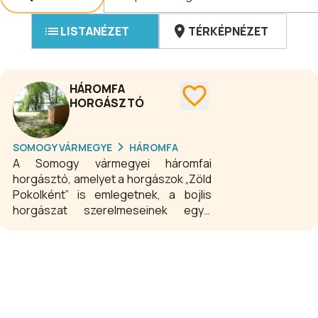
LISTANÉZET
TÉRKÉPNÉZET
HÁROMFA
HORGÁSZTÓ
SOMOGY VÁRMEGYE
HÁROMFA
A Somogy vármegyei háromfai
horgásztó, amelyet a horgászok „Zöld
Pokolként” is emlegetnek, a bojlis
horgászat szerelmeseinek egyik
kedvenc helyszíne. Az 54 hektáros
vízterület híres a sűrű vízi
növényzetéről és a benne élő,
nagyméretű halairól, köztük számos
20 kg feletti pontyról, csukáról és
harcsáról. A tavon fix, számozott